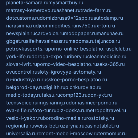
planeta-samara.ru
mysmartbuy.ru
matrasy-kemerovo.ru
ashanet.ru
trade-farm.ru
dotcustoms.ru
domizbrusa9x12spb.ru
autodamp.ru
narasimha.ru
djcommodities.ru
nv750.ru
x-ton.ru
newsplain.ru
cardvoice.ru
modopaper.ru
manunae.ru
gbget.ru
alfeihavsalnassr.ru
madoma.ru
tajuncos.ru
petrovkasports.ru
porno-online-besplatno.ru
splclub.ru
york-life.ru
doroga-expo.ru
ribery.ru
cleanmedicine.ru
slovar-ivrit.ru
porno-video-besplatno.ru
seks-365.ru
ovucontrol.ru
sloty-igrovyye-avtomaty.ru
ru-industriya.ru
russkoe-porno-besplatno.ru
belgorod-day.ru
digilith.ru
pichkurovlab.ru
medic-today.ru
taksu.ru
comp123.ru
don-ykt.ru
teensvoice.ru
imgsharing.ru
domashnee-porno.ru
eva-elfie.ru
foto-tur.ru
biz-doska.ru
metropoltravel.ru
veslo-i-yakor.ru
borodino-media.ru
rostotsky.ru
regionufa.ru
weiss-bet.ru
zaryna.ru
casinotablet.ru
universalia.ru
remont-mebeli-moscow.ru
termomur.ru