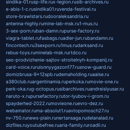
sindika-01.ru
sp-life.ru
x-legion.ru
sib-archives.ru
e-abis-1-c.ru
sindika01.ru
venda-festival.ru
store-brawlstars.ru
dooraleksandria.ru
antenna-highly.ru
mine-lab-msk.ru
1-mus.ru
3-sex-porn.ru
ban-damn.ru
purse-factory.ru
viagra-tablet.ru
fasbags.ru
adler-jun.ru
bandamn.ru
fincontech.ru
3sexporn.ru
1mus.ru
darksand.ru
rebus-toys.ru
minelab-msk.ru
rtdco.ru
seo-prodvizhenie-sajtov-stroitelnyh-kompanij.ru
card-voice.ru
rulonnyygazon177.ru
snow-guard.ru
domizbrusa-9x12spb.ru
demaholding.ru
aalse.ru
a380club.ru
argentinamia.ru
perkoka.ru
movie-one.ru
perk-oka.ru
g-octopus.ru
sibarchives.ru
andreislyusar.ru
naruto-x.ru
pursefactory.ru
tor-lyubov-i-grom.ru
spayderhed-2022.ru
movieone.ru
evro-dez.ru
webamator.ru
ma-absolut1.ru
avtopomosch27.ru
nv-750.ru
news-plain.ru
nertansaga.ru
delanalad.ru
dizfiles.ru
youtubefree.ru
aria-family.ru
roadli.ru