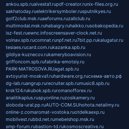
ankou.spb.ru
alvesta1.ru
pdf-creator.ru
nix-files.org.ru
sakhatoday.ru
elektrikersymboler.ru
sputnikyes.ru
golf2club.msk.ru
aeforums.ru
zallclub.ru
multimodal.msk.ru
habaigry.ru
haikko.ru
sobakopedia.ru
isz-fest.ru
ewnc.info
screensaver-clock.net.ru
volnav.spb.ru
comnat.ru
npf.net.ru
7bit.pp.ru
kalugatur.ru
tesiaes.ru
card.com.ru
kazanka.spb.ru
gildiya-kuznecov.ru
kameryboavision.ru
griffoncom.spb.ru
fabrika-emotsiy.ru
PARK-MATROSOVA.RU
agat.spb.ru
avtoyurist-moskva1.ru
hardware.org.ru
схема-авто.рф
dg-lab.ru
angrup.ru
recruiter.spb.ru
music8.spb.ru
krsk124.ru
kubok.spb.ru
romanofforex.ru
analitikaplus.ru
spyonline.ru
zosikamery.ru
sloboda-ural.pp.ru
AUTO-COM.SU
hohota.net
alimy.ru
online-z.com
aromat-vostoka.ru
otdelkaexp.ru
mobilvest.ru
bbd.net.ru
mebelshop.msk.ru
smp-forum.ru
bastion-td.ru
kosmoscreative.ru