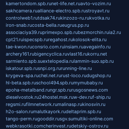
kamertondom.spb.ru
net-life.net.ru
avto-vozim.ru
sakhcamera.ru
alliance-electro.spb.ru
stroyavt.ru
controlweb1.ru
tdsak74.ru
kinzozo-ru.ru
kvotka.ru
iron-snab.ru
costa-bella.ru
eugrus.pp.ru
associaciya39.ru
primexpo.spb.ru
bezmorchin.ru
ia2.ru
cpt21.ru
ispecspb.ru
regahost.ru
kolosok-elita.ru
tae-kwon.ru
consrio.com.ru
insiam.ru
avegainfo.ru
archery161.ru
bigencyclica.ru
vlast16.ru
korru.net
sarmiento.spb.su
extelopedia.ru
lammin-suo.spb.ru
iskatour.spb.ru
snpi.org.ru
running-line.ru
krygeva-spa.ru
chel.net.ru
rust-loco.ru
dugshop.ru
hl-beta.spb.ru
school494.spb.ru
mymubaby.ru
epoha-metalband.ru
ngr.spb.ru
rusgosnews.com
dieselvostok.ru
24hostel.msk.ru
w-dev.ru
f-ship.ru
regsmi.ru
filmnetwork.ru
malinasp.ru
kinosvin.ru
h2o-salon.ru
malutkayork.ru
deltaprim.spb.ru
tango-perm.ru
gooddir.ru
sgv.su
multiki-online.com
webkrasotki.com
cherinvest.ru
detskiy-ostrov.ru