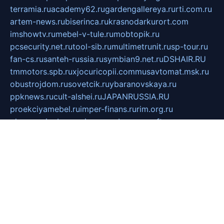
terramia.ru
academy62.ru
gardengallereya.ru
rti.com.ru
artem-news.ru
biserinca.ru
krasnodarkurort.com
imshowtv.ru
mebel-v-tule.ru
mobtopik.ru
pcsecurity.net.ru
tool-sib.ru
multimetrunit.ru
sp-tour.ru
fan-cs.ru
santeh-russia.ru
symbian9.net.ru
DSHAIR.RU
tmmotors.spb.ru
xjocuricopii.com
musavtomat.msk.ru
obustrojdom.ru
sovetcik.ru
ybaranovskaya.ru
ppknews.ru
cult-alshei.ru
JAPANRUSSIA.RU
proekciyamebel.ru
imper-finans.ru
rim.org.ru
glamourai.ru
brassminus.ru
zabor-pro.ru
ftn.pp.ru
dorogoe58.ru
laimengpacker.ru
kuzova-zapchasti.ru
sageerp.ru
taxodrom.ru
dsrazvitie.ru
hardcity.net.ru
ratinghomegames.ru
topservice25.ru
gubernyan.ru
gtglasslined.ru
ii4.ru
tssport.spb.ru
andorra24.com
blackwallstreet.ru
oboimos.ru
optim-doors.com.ru
ikuch.ru
nycr.org.ru
npa21.ru
vremya-ch.spb.ru
desert000.ru
ivtorgi.ru
ifiori.ru
catalog-statei.ru
dcv.org.ru
spetsmaster174.ru
ipkameryhiseeu.ru