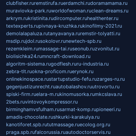
clubfisher.ru
remstirufa.ru
erdamchi.ru
doramamama.ru
muraviovka-park.ru
worldofwoman.ru
clean-dreams.ru
arkrym.ru
kristinita.ru
dircomputer.ru
healthenter.ru
textexperts.ru
pivnaya-kruzhka.ru
kinofilmy-2021.ru
demolalapaluza.ru
tanyavanya.ru
remstir-tolyatti.ru
msdip.ru
jdol.ru
sokolovr.ru
newtech-spb.ru
rezemkleim.ru
massage-tai.ru
seonub.ru
zvonitut.ru
biolisichka24.ru
mncraft-download.ru
algoritm-sistema.ru
godflesh.ru
ru-industria.ru
zebra-tlt.ru
okna-proficom.ru
erynok.ru
onlinekinospace.ru
startupstudio-fefu.ru
zarges-ru.ru
gegenjustizunrecht.ru
autobalashov.ru
utrovortu.ru
spiski-firm.ru
elara-m.ru
kinomusorka.ru
mkcslava.ru
2bets.ru
vintovoykompressor.ru
birminghamvsfulham.ru
sarmat-komp.ru
pioneeri.ru
amadis-chocolate.ru
shkurki-karakulya.ru
kanotiforet.spb.ru
tutmassage.ru
ecolog.org.ru
praga.spb.ru
falcorussia.ru
autodoctorservis.ru