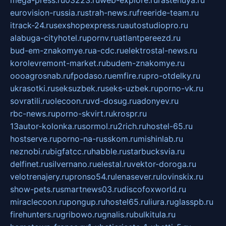
eurovision-russia.ru
strah-news.ru
freeride-team.ru
itrack-24.ru
sexshopexpress.ru
autostudiopro.ru
alabuga-cityhotel.ru
pornv.ru
atlantpereezd.ru
bud-em-znakomye.ru
a-cdc.ru
elektrostal-news.ru
korolevremont-market.ru
budem-znakomye.ru
oooagrosnab.ru
fpodaso.ru
emfire.ru
pro-otdelky.ru
ukrasotki.ru
seksuzbek.ru
seks-uzbek.ru
porno-vk.ru
sovratili.ru
olecoon.ru
vd-dosug.ru
adonyev.ru
rbc-news.ru
porno-skvirt.ru
krospr.ru
13autor-kolonka.ru
sormol.ru
2rich.ru
hostel-65.ru
hostserve.ru
porno-na-russkom.ru
mishinlab.ru
neznobi.ru
bigfatcc.ru
habble.ru
starbucksvia.ru
delfinet.ru
silvernano.ru
elestal.ru
vektor-doroga.ru
velotrenajery.ru
pronso54.ru
lenasever.ru
lovinskix.ru
show-pets.ru
smartnews03.ru
discofoxworld.ru
miraclecoon.ru
pongup.ru
hostel65.ru
liura.ru
glasspb.ru
firehunters.ru
gribowo.ru
gnalis.ru
bulkitula.ru