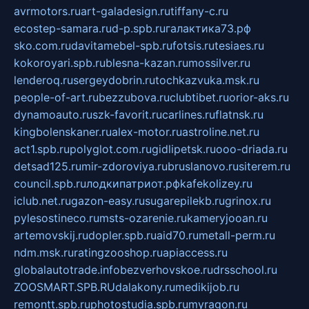
avrmotors.ru
art-galadesign.ru
tiffany-c.ru
ecostep-samara.ru
d-p.spb.ru
галактика73.рф
sko.com.ru
davitamebel-spb.ru
fotsis.ru
tesiaes.ru
kokoroyari.spb.ru
blesna-kazan.ru
mossilver.ru
lenderoq.ru
sergeydobrin.ru
tochkazvuka.msk.ru
people-of-art.ru
bezzubova.ru
clubtibet.ru
orior-aks.ru
dynamoauto.ru
szk-favorit.ru
carlines.ru
flatnsk.ru
kingbolenskaner.ru
alex-motor.ru
astroline.net.ru
act1.spb.ru
polyglot.com.ru
gidlipetsk.ru
ooo-driada.ru
detsad125.ru
mir-zdoroviya.ru
bruslanovo.ru
siterem.ru
council.spb.ru
лодкипатриот.рф
kafekolizey.ru
iclub.net.ru
gazon-easy.ru
sugarepilekb.ru
grinox.ru
pylesostineco.ru
msts-ozarenie.ru
kameryjooan.ru
artemovskij.ru
dopler.spb.ru
aid70.ru
metall-perm.ru
ndm.msk.ru
ratingzooshop.ru
apiaccess.ru
globalautotrade.info
bezverhovskoe.ru
drsschool.ru
ZOOSMART.SPB.RU
dalakony.ru
medikijob.ru
remontt.spb.ru
photostudia.spb.ru
myragon.ru