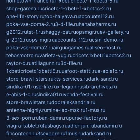
hometown-france.ru
1-xbeticricetc-1-xbetti-5.ru
shop-garena.ru
cricetc-1-xbetr-1-xbetcc-2.ru
one-life-story.ru
top-halyava.ru
accounts112.ru
poka-vse-doma-2.ru
3-d-file.ru
hahahaharms.ru
g2012.ru
tst-1.ru
shaggy-cat.ru
opsmgr.ru
ev-gallery.ru
g-2012.ru
ops-mgr.ru
accounts-112.ru
csm-demo.ru
poka-vse-doma2.ru
airgungames.ru
allseo-host.ru
tehosmotre.ru
varieta-yug.ru
cricetc1xbetr1xbetcc2.ru
raytor-d.ru
atillagunn.ru
3d-file.ru
1xbeticricetc1xbetti5.ru
uafoot-statti.ru
e-abis1c.ru
store-brawl-stars.ru
kts-services.ru
dark-sand.ru
sindika-01.ru
sp-life.ru
x-legion.ru
sib-archives.ru
e-abis-1-c.ru
sindika01.ru
venda-festival.ru
store-brawlstars.ru
dooraleksandria.ru
antenna-highly.ru
mine-lab-msk.ru
1-mus.ru
3-sex-porn.ru
ban-damn.ru
purse-factory.ru
viagra-tablet.ru
fasbags.ru
adler-jun.ru
bandamn.ru
fincontech.ru
3sexporn.ru
1mus.ru
darksand.ru