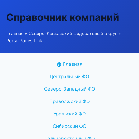
Справочник компаний
Главная
»
Северо-Кавказский федеральный округ
»
Portal Pages Link
🏠 Главная
Центральный ФО
Северо-Западный ФО
Приволжский ФО
Уральский ФО
Сибирский ФО
Дальневосточный ФО