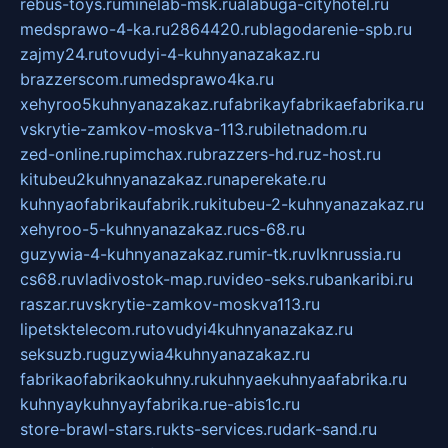
rebus-toys.ru
minelab-msk.ru
alabuga-cityhotel.ru
medsprawo-4-ka.ru
2864420.ru
blagodarenie-spb.ru
zajmy24.ru
tovudyi-4-kuhnyanazakaz.ru
brazzerscom.ru
medsprawo4ka.ru
xehyroo5kuhnyanazakaz.ru
fabrikayfabrikaefabrika.ru
vskrytie-zamkov-moskva-113.ru
biletnadom.ru
zed-online.ru
pimchax.ru
brazzers-hd.ru
z-host.ru
kitubeu2kuhnyanazakaz.ru
naperekate.ru
kuhnyaofabrikaufabrik.ru
kitubeu-2-kuhnyanazakaz.ru
xehyroo-5-kuhnyanazakaz.ru
cs-68.ru
guzywia-4-kuhnyanazakaz.ru
mir-tk.ru
vlknrussia.ru
cs68.ru
vladivostok-map.ru
video-seks.ru
bankaribi.ru
raszar.ru
vskrytie-zamkov-moskva113.ru
lipetsktelecom.ru
tovudyi4kuhnyanazakaz.ru
seksuzb.ru
guzywia4kuhnyanazakaz.ru
fabrikaofabrikaokuhny.ru
kuhnyaekuhnyaafabrika.ru
kuhnyaykuhnyayfabrika.ru
e-abis1c.ru
store-brawl-stars.ru
kts-services.ru
dark-sand.ru