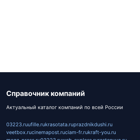
Справочник компаний
Актуальный каталог компаний по всей России
03223.ru
ufille.ru
krasotata.ru
prazdnikdushi.ru
veetbox.ru
cinemapost.ru
ciam-fr.ru
kraft-you.ru
mega-press.ru
03223.ru
web-explore.ru
rastenuya.ru