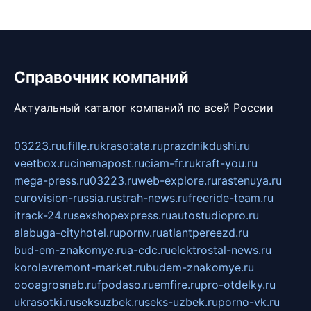
Справочник компаний
Актуальный каталог компаний по всей России
03223.ru
ufille.ru
krasotata.ru
prazdnikdushi.ru
veetbox.ru
cinemapost.ru
ciam-fr.ru
kraft-you.ru
mega-press.ru
03223.ru
web-explore.ru
rastenuya.ru
eurovision-russia.ru
strah-news.ru
freeride-team.ru
itrack-24.ru
sexshopexpress.ru
autostudiopro.ru
alabuga-cityhotel.ru
pornv.ru
atlantpereezd.ru
bud-em-znakomye.ru
a-cdc.ru
elektrostal-news.ru
korolevremont-market.ru
budem-znakomye.ru
oooagrosnab.ru
fpodaso.ru
emfire.ru
pro-otdelky.ru
ukrasotki.ru
seksuzbek.ru
seks-uzbek.ru
porno-vk.ru