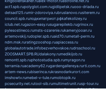
kingbolenskaner.ru
alex-motor.ru
astroline.net.ru
act1.spb.ru
polyglot.com.ru
gidlipetsk.ru
ooo-driada.ru
detsad125.ru
mir-zdoroviya.ru
bruslanovo.ru
siterem.ru
council.spb.ru
лодкипатриот.рф
kafekolizey.ru
iclub.net.ru
gazon-easy.ru
sugarepilekb.ru
grinox.ru
pylesostineco.ru
msts-ozarenie.ru
kameryjooan.ru
artemovskij.ru
dopler.spb.ru
aid70.ru
metall-perm.ru
ndm.msk.ru
ratingzooshop.ru
apiaccess.ru
globalautotrade.info
bezverhovskoe.ru
drsschool.ru
ZOOSMART.SPB.RU
dalakony.ru
medikijob.ru
remontt.spb.ru
photostudia.spb.ru
myragon.ru
terramia.ru
academy62.ru
gardengallereya.ru
rti.com.ru
artem-news.ru
biserinca.ru
krasnodarkurort.com
imshowtv.ru
mebel-v-tule.ru
mobtopik.ru
pcsecurity.net.ru
tool-sib.ru
multimetrunit.ru
sp-tour.ru
fan-cs.ru
santeh-russia.ru
symbian9.net.ru
DSHAIR.RU
tmmotors.spb.ru
xjocuricopii.com
musavtomat.msk.ru
obustrojdom.ru
sovetcik.ru
ybaranovskaya.ru