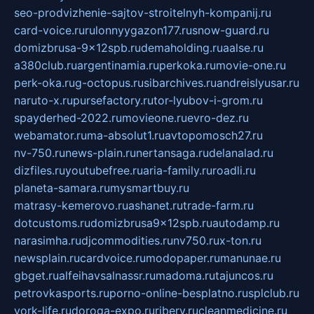
seo-prodvizhenie-sajtov-stroitelnyh-kompanij.ru
card-voice.ru
rulonnyygazon177.ru
snow-guard.ru
domizbrusa-9x12spb.ru
demaholding.ru
aalse.ru
a380club.ru
argentinamia.ru
perkoka.ru
movie-one.ru
perk-oka.ru
g-octopus.ru
sibarchives.ru
andreislyusar.ru
naruto-x.ru
pursefactory.ru
tor-lyubov-i-grom.ru
spayderhed-2022.ru
movieone.ru
evro-dez.ru
webamator.ru
ma-absolut1.ru
avtopomosch27.ru
nv-750.ru
news-plain.ru
nertansaga.ru
delanalad.ru
dizfiles.ru
youtubefree.ru
aria-family.ru
roadli.ru
planeta-samara.ru
mysmartbuy.ru
matrasy-kemerovo.ru
ashanet.ru
trade-farm.ru
dotcustoms.ru
domizbrusa9x12spb.ru
autodamp.ru
narasimha.ru
djcommodities.ru
nv750.ru
x-ton.ru
newsplain.ru
cardvoice.ru
modopaper.ru
manunae.ru
gbget.ru
alfeihavsalnassr.ru
madoma.ru
tajuncos.ru
petrovkasports.ru
porno-online-besplatno.ru
splclub.ru
york-life.ru
doroga-expo.ru
ribery.ru
cleanmedicine.ru