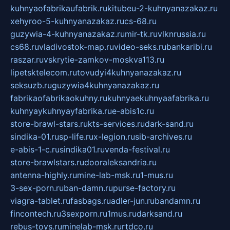
kuhnyaofabrikaufabrik.ru
kitubeu-2-kuhnyanazakaz.ru
xehyroo-5-kuhnyanazakaz.ru
cs-68.ru
guzywia-4-kuhnyanazakaz.ru
mir-tk.ru
vlknrussia.ru
cs68.ru
vladivostok-map.ru
video-seks.ru
bankaribi.ru
raszar.ru
vskrytie-zamkov-moskva113.ru
lipetsktelecom.ru
tovudyi4kuhnyanazakaz.ru
seksuzb.ru
guzywia4kuhnyanazakaz.ru
fabrikaofabrikaokuhny.ru
kuhnyaekuhnyaafabrika.ru
kuhnyaykuhnyayfabrika.ru
e-abis1c.ru
store-brawl-stars.ru
kts-services.ru
dark-sand.ru
sindika-01.ru
sp-life.ru
x-legion.ru
sib-archives.ru
e-abis-1-c.ru
sindika01.ru
venda-festival.ru
store-brawlstars.ru
dooraleksandria.ru
antenna-highly.ru
mine-lab-msk.ru
1-mus.ru
3-sex-porn.ru
ban-damn.ru
purse-factory.ru
viagra-tablet.ru
fasbags.ru
adler-jun.ru
bandamn.ru
fincontech.ru
3sexporn.ru
1mus.ru
darksand.ru
rebus-toys.ru
minelab-msk.ru
rtdco.ru