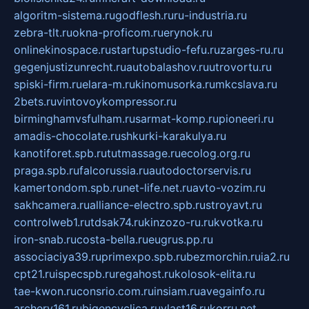
algoritm-sistema.ru
godflesh.ru
ru-industria.ru
zebra-tlt.ru
okna-proficom.ru
erynok.ru
onlinekinospace.ru
startupstudio-fefu.ru
zarges-ru.ru
gegenjustizunrecht.ru
autobalashov.ru
utrovortu.ru
spiski-firm.ru
elara-m.ru
kinomusorka.ru
mkcslava.ru
2bets.ru
vintovoykompressor.ru
birminghamvsfulham.ru
sarmat-komp.ru
pioneeri.ru
amadis-chocolate.ru
shkurki-karakulya.ru
kanotiforet.spb.ru
tutmassage.ru
ecolog.org.ru
praga.spb.ru
falcorussia.ru
autodoctorservis.ru
kamertondom.spb.ru
net-life.net.ru
avto-vozim.ru
sakhcamera.ru
alliance-electro.spb.ru
stroyavt.ru
controlweb1.ru
tdsak74.ru
kinzozo-ru.ru
kvotka.ru
iron-snab.ru
costa-bella.ru
eugrus.pp.ru
associaciya39.ru
primexpo.spb.ru
bezmorchin.ru
ia2.ru
cpt21.ru
ispecspb.ru
regahost.ru
kolosok-elita.ru
tae-kwon.ru
consrio.com.ru
insiam.ru
avegainfo.ru
archery161.ru
bigencyclica.ru
vlast16.ru
korru.net