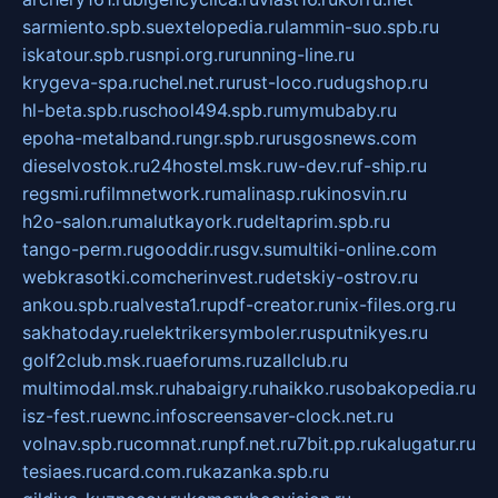
sarmiento.spb.su
extelopedia.ru
lammin-suo.spb.ru
iskatour.spb.ru
snpi.org.ru
running-line.ru
krygeva-spa.ru
chel.net.ru
rust-loco.ru
dugshop.ru
hl-beta.spb.ru
school494.spb.ru
mymubaby.ru
epoha-metalband.ru
ngr.spb.ru
rusgosnews.com
dieselvostok.ru
24hostel.msk.ru
w-dev.ru
f-ship.ru
regsmi.ru
filmnetwork.ru
malinasp.ru
kinosvin.ru
h2o-salon.ru
malutkayork.ru
deltaprim.spb.ru
tango-perm.ru
gooddir.ru
sgv.su
multiki-online.com
webkrasotki.com
cherinvest.ru
detskiy-ostrov.ru
ankou.spb.ru
alvesta1.ru
pdf-creator.ru
nix-files.org.ru
sakhatoday.ru
elektrikersymboler.ru
sputnikyes.ru
golf2club.msk.ru
aeforums.ru
zallclub.ru
multimodal.msk.ru
habaigry.ru
haikko.ru
sobakopedia.ru
isz-fest.ru
ewnc.info
screensaver-clock.net.ru
volnav.spb.ru
comnat.ru
npf.net.ru
7bit.pp.ru
kalugatur.ru
tesiaes.ru
card.com.ru
kazanka.spb.ru