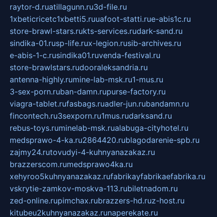
raytor-d.ru
atillagunn.ru
3d-file.ru
1xbeticricetc1xbetti5.ru
uafoot-statti.ru
e-abis1c.ru
store-brawl-stars.ru
kts-services.ru
dark-sand.ru
sindika-01.ru
sp-life.ru
x-legion.ru
sib-archives.ru
e-abis-1-c.ru
sindika01.ru
venda-festival.ru
store-brawlstars.ru
dooraleksandria.ru
antenna-highly.ru
mine-lab-msk.ru
1-mus.ru
3-sex-porn.ru
ban-damn.ru
purse-factory.ru
viagra-tablet.ru
fasbags.ru
adler-jun.ru
bandamn.ru
fincontech.ru
3sexporn.ru
1mus.ru
darksand.ru
rebus-toys.ru
minelab-msk.ru
alabuga-cityhotel.ru
medsprawo-4-ka.ru
2864420.ru
blagodarenie-spb.ru
zajmy24.ru
tovudyi-4-kuhnyanazakaz.ru
brazzerscom.ru
medsprawo4ka.ru
xehyroo5kuhnyanazakaz.ru
fabrikayfabrikaefabrika.ru
vskrytie-zamkov-moskva-113.ru
biletnadom.ru
zed-online.ru
pimchax.ru
brazzers-hd.ru
z-host.ru
kitubeu2kuhnyanazakaz.ru
naperekate.ru