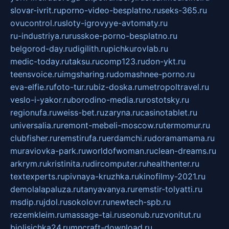
slovar-ivrit.ru
porno-video-besplatno.ru
seks-365.ru
ovucontrol.ru
sloty-igrovyye-avtomaty.ru
ru-industriya.ru
russkoe-porno-besplatno.ru
belgorod-day.ru
digilith.ru
pichkurovlab.ru
medic-today.ru
taksu.ru
comp123.ru
don-ykt.ru
teensvoice.ru
imgsharing.ru
domashnee-porno.ru
eva-elfie.ru
foto-tur.ru
biz-doska.ru
metropoltravel.ru
veslo-i-yakor.ru
borodino-media.ru
rostotsky.ru
regionufa.ru
weiss-bet.ru
zaryna.ru
casinotablet.ru
universalia.ru
remont-mebeli-moscow.ru
termomur.ru
clubfisher.ru
remstirufa.ru
erdamchi.ru
doramamama.ru
muraviovka-park.ru
worldofwoman.ru
clean-dreams.ru
arkrym.ru
kristinita.ru
dircomputer.ru
healthenter.ru
textexperts.ru
pivnaya-kruzhka.ru
kinofilmy-2021.ru
demolalapaluza.ru
tanyavanya.ru
remstir-tolyatti.ru
msdip.ru
jdol.ru
sokolovr.ru
newtech-spb.ru
rezemkleim.ru
massage-tai.ru
seonub.ru
zvonitut.ru
biolisichka24.ru
mncraft-download.ru