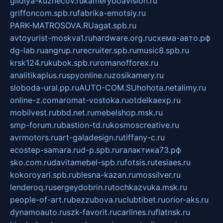
gildiya-kuznecov.ru
kameryboavision.ru
griffoncom.spb.ru
fabrika-emotsiy.ru
PARK-MATROSOVA.RU
agat.spb.ru
avtoyurist-moskva1.ru
hardware.org.ru
схема-авто.рф
dg-lab.ru
angrup.ru
recruiter.spb.ru
music8.spb.ru
krsk124.ru
kubok.spb.ru
romanofforex.ru
analitikaplus.ru
spyonline.ru
zosikamery.ru
sloboda-ural.pp.ru
AUTO-COM.SU
hohota.net
alimy.ru
online-z.com
aromat-vostoka.ru
otdelkaexp.ru
mobilvest.ru
bbd.net.ru
mebelshop.msk.ru
smp-forum.ru
bastion-td.ru
kosmoscreative.ru
avrmotors.ru
art-galadesign.ru
tiffany-c.ru
ecostep-samara.ru
d-p.spb.ru
галактика73.рф
sko.com.ru
davitamebel-spb.ru
fotsis.ru
tesiaes.ru
kokoroyari.spb.ru
blesna-kazan.ru
mossilver.ru
lenderoq.ru
sergeydobrin.ru
tochkazvuka.msk.ru
people-of-art.ru
bezzubova.ru
clubtibet.ru
orior-aks.ru
dynamoauto.ru
szk-favorit.ru
carlines.ru
flatnsk.ru