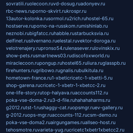
sovratili.ru
olecoon.ru
vd-dosug.ru
adonyev.ru
rbc-news.ru
porno-skvirt.ru
krospr.ru
13autor-kolonka.ru
sormol.ru
2rich.ru
hostel-65.ru
hostserve.ru
porno-na-russkom.ru
mishinlab.ru
neznobi.ru
bigfatcc.ru
habble.ru
starbucksvia.ru
delfinet.ru
silvernano.ru
elestal.ru
vektor-doroga.ru
velotrenajery.ru
pronso54.ru
lenasever.ru
lovinskix.ru
show-pets.ru
smartnews03.ru
discofoxworld.ru
miraclecoon.ru
pongup.ru
hostel65.ru
liura.ru
glasspb.ru
firehunters.ru
gribowo.ru
gnalis.ru
bulkitula.ru
hometown-france.ru
1-xbeticricetc-1-xbetti-5.ru
shop-garena.ru
cricetc-1-xbetr-1-xbetcc-2.ru
one-life-story.ru
top-halyava.ru
accounts112.ru
poka-vse-doma-2.ru
3-d-file.ru
hahahaharms.ru
g2012.ru
tst-1.ru
shaggy-cat.ru
opsmgr.ru
ev-gallery.ru
g-2012.ru
ops-mgr.ru
accounts-112.ru
csm-demo.ru
poka-vse-doma2.ru
airgungames.ru
allseo-host.ru
tehosmotre.ru
varieta-yug.ru
cricetc1xbetr1xbetcc2.ru