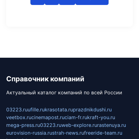
Справочник компаний
Актуальный каталог компаний по всей России
03223.ru
ufille.ru
krasotata.ru
prazdnikdushi.ru
veetbox.ru
cinemapost.ru
ciam-fr.ru
kraft-you.ru
mega-press.ru
03223.ru
web-explore.ru
rastenuya.ru
eurovision-russia.ru
strah-news.ru
freeride-team.ru