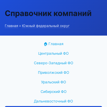
Справочник компаний
Главная
»
Южный федеральный округ
🏠 Главная
Центральный ФО
Северо-Западный ФО
Приволжский ФО
Уральский ФО
Сибирский ФО
Дальневосточный ФО