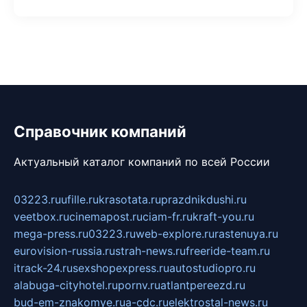
Справочник компаний
Актуальный каталог компаний по всей России
03223.ru
ufille.ru
krasotata.ru
prazdnikdushi.ru
veetbox.ru
cinemapost.ru
ciam-fr.ru
kraft-you.ru
mega-press.ru
03223.ru
web-explore.ru
rastenuya.ru
eurovision-russia.ru
strah-news.ru
freeride-team.ru
itrack-24.ru
sexshopexpress.ru
autostudiopro.ru
alabuga-cityhotel.ru
pornv.ru
atlantpereezd.ru
bud-em-znakomye.ru
a-cdc.ru
elektrostal-news.ru