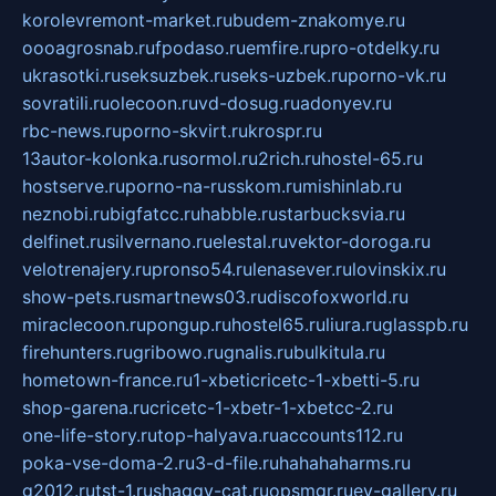
korolevremont-market.ru
budem-znakomye.ru
oooagrosnab.ru
fpodaso.ru
emfire.ru
pro-otdelky.ru
ukrasotki.ru
seksuzbek.ru
seks-uzbek.ru
porno-vk.ru
sovratili.ru
olecoon.ru
vd-dosug.ru
adonyev.ru
rbc-news.ru
porno-skvirt.ru
krospr.ru
13autor-kolonka.ru
sormol.ru
2rich.ru
hostel-65.ru
hostserve.ru
porno-na-russkom.ru
mishinlab.ru
neznobi.ru
bigfatcc.ru
habble.ru
starbucksvia.ru
delfinet.ru
silvernano.ru
elestal.ru
vektor-doroga.ru
velotrenajery.ru
pronso54.ru
lenasever.ru
lovinskix.ru
show-pets.ru
smartnews03.ru
discofoxworld.ru
miraclecoon.ru
pongup.ru
hostel65.ru
liura.ru
glasspb.ru
firehunters.ru
gribowo.ru
gnalis.ru
bulkitula.ru
hometown-france.ru
1-xbeticricetc-1-xbetti-5.ru
shop-garena.ru
cricetc-1-xbetr-1-xbetcc-2.ru
one-life-story.ru
top-halyava.ru
accounts112.ru
poka-vse-doma-2.ru
3-d-file.ru
hahahaharms.ru
g2012.ru
tst-1.ru
shaggy-cat.ru
opsmgr.ru
ev-gallery.ru