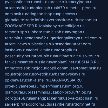
pylesostineco.ru
msts-ozarenie.ru
kameryjooan.ru
artemovskij.ru
dopler.spb.ru
aid70.ru
metall-perm.ru
ndm.msk.ru
ratingzooshop.ru
apiaccess.ru
globalautotrade.info
bezverhovskoe.ru
drsschool.ru
ZOOSMART.SPB.RU
dalakony.ru
medikijob.ru
remontt.spb.ru
photostudia.spb.ru
myragon.ru
terramia.ru
academy62.ru
gardengallereya.ru
rti.com.ru
artem-news.ru
biserinca.ru
krasnodarkurort.com
imshowtv.ru
mebel-v-tule.ru
mobtopik.ru
pcsecurity.net.ru
tool-sib.ru
multimetrunit.ru
sp-tour.ru
fan-cs.ru
santeh-russia.ru
symbian9.net.ru
DSHAIR.RU
tmmotors.spb.ru
xjocuricopii.com
musavtomat.msk.ru
obustrojdom.ru
sovetcik.ru
ybaranovskaya.ru
ppknews.ru
cult-alshei.ru
JAPANRUSSIA.RU
proekciyamebel.ru
imper-finans.ru
rim.org.ru
glamourai.ru
brassminus.ru
zabor-pro.ru
ftn.pp.ru
dorogoe58.ru
laimengpacker.ru
kuzova-zapchasti.ru
sageerp.ru
taxodrom.ru
dsrazvitie.ru
hardcity.net.ru