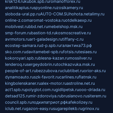
krsk124.ru
kubok.spb.ru
romanofforex.ru
analitikaplus.ru
spyonline.ru
zosikamery.ru
sloboda-ural.pp.ru
AUTO-COM.SU
hohota.net
alimy.ru
online-z.com
aromat-vostoka.ru
otdelkaexp.ru
mobilvest.ru
bbd.net.ru
mebelshop.msk.ru
smp-forum.ru
bastion-td.ru
kosmoscreative.ru
avrmotors.ru
art-galadesign.ru
tiffany-c.ru
ecostep-samara.ru
d-p.spb.ru
галактика73.рф
sko.com.ru
davitamebel-spb.ru
fotsis.ru
tesiaes.ru
kokoroyari.spb.ru
blesna-kazan.ru
mossilver.ru
lenderoq.ru
sergeydobrin.ru
tochkazvuka.msk.ru
people-of-art.ru
bezzubova.ru
clubtibet.ru
orior-aks.ru
dynamoauto.ru
szk-favorit.ru
carlines.ru
flatnsk.ru
kingbolenskaner.ru
alex-motor.ru
astroline.net.ru
act1.spb.ru
polyglot.com.ru
gidlipetsk.ru
ooo-driada.ru
detsad125.ru
mir-zdoroviya.ru
bruslanovo.ru
siterem.ru
council.spb.ru
лодкипатриот.рф
kafekolizey.ru
iclub.net.ru
gazon-easy.ru
sugarepilekb.ru
grinox.ru