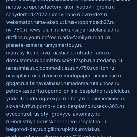
naruto-x.ru
pursefactory.ru
tor-lyubov-i-grom.ru
spayderhed-2022.ru
movieone.ru
evro-dez.ru
webamator.ru
ma-absolut1.ru
avtopomosch27.ru
nv-750.ru
news-plain.ru
nertansaga.ru
delanalad.ru
dizfiles.ru
youtubefree.ru
aria-family.ru
roadli.ru
planeta-samara.ru
mysmartbuy.ru
matrasy-kemerovo.ru
ashanet.ru
trade-farm.ru
dotcustoms.ru
domizbrusa9x12spb.ru
autodamp.ru
narasimha.ru
djcommodities.ru
nv750.ru
x-ton.ru
newsplain.ru
cardvoice.ru
modopaper.ru
manunae.ru
gbget.ru
alfeihavsalnassr.ru
madoma.ru
tajuncos.ru
petrovkasports.ru
porno-online-besplatno.ru
splclub.ru
york-life.ru
doroga-expo.ru
ribery.ru
cleanmedicine.ru
slovar-ivrit.ru
porno-video-besplatno.ru
seks-365.ru
ovucontrol.ru
sloty-igrovyye-avtomaty.ru
ru-industriya.ru
russkoe-porno-besplatno.ru
belgorod-day.ru
digilith.ru
pichkurovlab.ru
medic-today.ru
taksu.ru
comp123.ru
don-ykt.ru