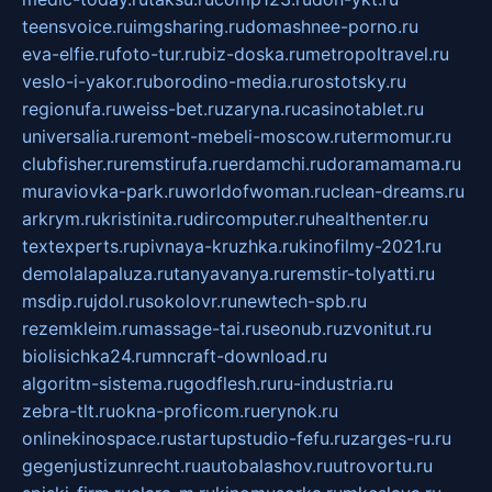
teensvoice.ru
imgsharing.ru
domashnee-porno.ru
eva-elfie.ru
foto-tur.ru
biz-doska.ru
metropoltravel.ru
veslo-i-yakor.ru
borodino-media.ru
rostotsky.ru
regionufa.ru
weiss-bet.ru
zaryna.ru
casinotablet.ru
universalia.ru
remont-mebeli-moscow.ru
termomur.ru
clubfisher.ru
remstirufa.ru
erdamchi.ru
doramamama.ru
muraviovka-park.ru
worldofwoman.ru
clean-dreams.ru
arkrym.ru
kristinita.ru
dircomputer.ru
healthenter.ru
textexperts.ru
pivnaya-kruzhka.ru
kinofilmy-2021.ru
demolalapaluza.ru
tanyavanya.ru
remstir-tolyatti.ru
msdip.ru
jdol.ru
sokolovr.ru
newtech-spb.ru
rezemkleim.ru
massage-tai.ru
seonub.ru
zvonitut.ru
biolisichka24.ru
mncraft-download.ru
algoritm-sistema.ru
godflesh.ru
ru-industria.ru
zebra-tlt.ru
okna-proficom.ru
erynok.ru
onlinekinospace.ru
startupstudio-fefu.ru
zarges-ru.ru
gegenjustizunrecht.ru
autobalashov.ru
utrovortu.ru