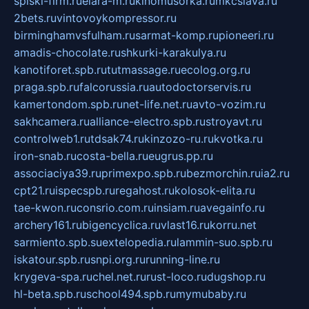
spiski-firm.ru
elara-m.ru
kinomusorka.ru
mkcslava.ru
2bets.ru
vintovoykompressor.ru
birminghamvsfulham.ru
sarmat-komp.ru
pioneeri.ru
amadis-chocolate.ru
shkurki-karakulya.ru
kanotiforet.spb.ru
tutmassage.ru
ecolog.org.ru
praga.spb.ru
falcorussia.ru
autodoctorservis.ru
kamertondom.spb.ru
net-life.net.ru
avto-vozim.ru
sakhcamera.ru
alliance-electro.spb.ru
stroyavt.ru
controlweb1.ru
tdsak74.ru
kinzozo-ru.ru
kvotka.ru
iron-snab.ru
costa-bella.ru
eugrus.pp.ru
associaciya39.ru
primexpo.spb.ru
bezmorchin.ru
ia2.ru
cpt21.ru
ispecspb.ru
regahost.ru
kolosok-elita.ru
tae-kwon.ru
consrio.com.ru
insiam.ru
avegainfo.ru
archery161.ru
bigencyclica.ru
vlast16.ru
korru.net
sarmiento.spb.su
extelopedia.ru
lammin-suo.spb.ru
iskatour.spb.ru
snpi.org.ru
running-line.ru
krygeva-spa.ru
chel.net.ru
rust-loco.ru
dugshop.ru
hl-beta.spb.ru
school494.spb.ru
mymubaby.ru