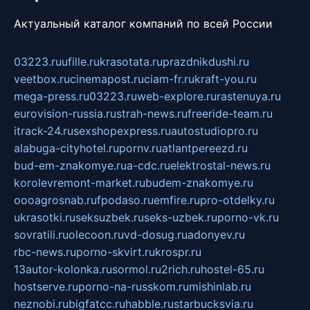
Актуальный каталог компаний по всей России
03223.ru
ufille.ru
krasotata.ru
prazdnikdushi.ru
veetbox.ru
cinemapost.ru
ciam-fr.ru
kraft-you.ru
mega-press.ru
03223.ru
web-explore.ru
rastenuya.ru
eurovision-russia.ru
strah-news.ru
freeride-team.ru
itrack-24.ru
sexshopexpress.ru
autostudiopro.ru
alabuga-cityhotel.ru
pornv.ru
atlantpereezd.ru
bud-em-znakomye.ru
a-cdc.ru
elektrostal-news.ru
korolevremont-market.ru
budem-znakomye.ru
oooagrosnab.ru
fpodaso.ru
emfire.ru
pro-otdelky.ru
ukrasotki.ru
seksuzbek.ru
seks-uzbek.ru
porno-vk.ru
sovratili.ru
olecoon.ru
vd-dosug.ru
adonyev.ru
rbc-news.ru
porno-skvirt.ru
krospr.ru
13autor-kolonka.ru
sormol.ru
2rich.ru
hostel-65.ru
hostserve.ru
porno-na-russkom.ru
mishinlab.ru
neznobi.ru
bigfatcc.ru
habble.ru
starbucksvia.ru