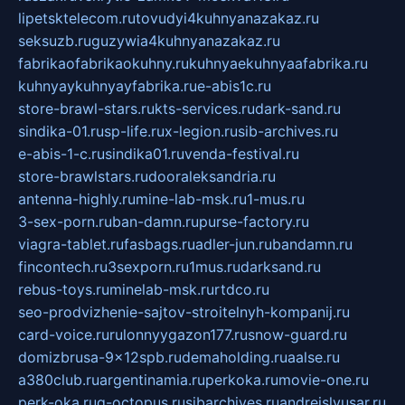
lipetsktelecom.ru
tovudyi4kuhnyanazakaz.ru
seksuzb.ru
guzywia4kuhnyanazakaz.ru
fabrikaofabrikaokuhny.ru
kuhnyaekuhnyaafabrika.ru
kuhnyaykuhnyayfabrika.ru
e-abis1c.ru
store-brawl-stars.ru
kts-services.ru
dark-sand.ru
sindika-01.ru
sp-life.ru
x-legion.ru
sib-archives.ru
e-abis-1-c.ru
sindika01.ru
venda-festival.ru
store-brawlstars.ru
dooraleksandria.ru
antenna-highly.ru
mine-lab-msk.ru
1-mus.ru
3-sex-porn.ru
ban-damn.ru
purse-factory.ru
viagra-tablet.ru
fasbags.ru
adler-jun.ru
bandamn.ru
fincontech.ru
3sexporn.ru
1mus.ru
darksand.ru
rebus-toys.ru
minelab-msk.ru
rtdco.ru
seo-prodvizhenie-sajtov-stroitelnyh-kompanij.ru
card-voice.ru
rulonnyygazon177.ru
snow-guard.ru
domizbrusa-9x12spb.ru
demaholding.ru
aalse.ru
a380club.ru
argentinamia.ru
perkoka.ru
movie-one.ru
perk-oka.ru
g-octopus.ru
sibarchives.ru
andreislyusar.ru