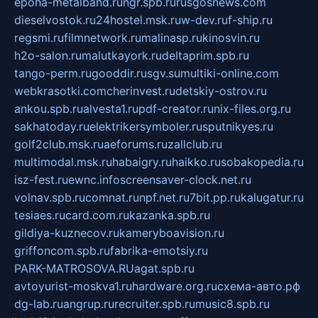
epoha-metalband.ru
ngr.spb.ru
rusgosnews.com
dieselvostok.ru
24hostel.msk.ru
w-dev.ru
f-ship.ru
regsmi.ru
filmnetwork.ru
malinasp.ru
kinosvin.ru
h2o-salon.ru
malutkayork.ru
deltaprim.spb.ru
tango-perm.ru
gooddir.ru
sgv.su
multiki-online.com
webkrasotki.com
cherinvest.ru
detskiy-ostrov.ru
ankou.spb.ru
alvesta1.ru
pdf-creator.ru
nix-files.org.ru
sakhatoday.ru
elektrikersymboler.ru
sputnikyes.ru
golf2club.msk.ru
aeforums.ru
zallclub.ru
multimodal.msk.ru
habaigry.ru
haikko.ru
sobakopedia.ru
isz-fest.ru
ewnc.info
screensaver-clock.net.ru
volnav.spb.ru
comnat.ru
npf.net.ru
7bit.pp.ru
kalugatur.ru
tesiaes.ru
card.com.ru
kazanka.spb.ru
gildiya-kuznecov.ru
kameryboavision.ru
griffoncom.spb.ru
fabrika-emotsiy.ru
PARK-MATROSOVA.RU
agat.spb.ru
avtoyurist-moskva1.ru
hardware.org.ru
схема-авто.рф
dg-lab.ru
angrup.ru
recruiter.spb.ru
music8.spb.ru