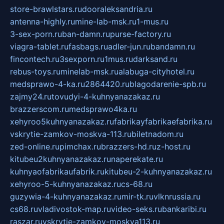
store-brawlstars.ru
dooraleksandria.ru
antenna-highly.ru
mine-lab-msk.ru
1-mus.ru
3-sex-porn.ru
ban-damn.ru
purse-factory.ru
viagra-tablet.ru
fasbags.ru
adler-jun.ru
bandamn.ru
fincontech.ru
3sexporn.ru
1mus.ru
darksand.ru
rebus-toys.ru
minelab-msk.ru
alabuga-cityhotel.ru
medsprawo-4-ka.ru
2864420.ru
blagodarenie-spb.ru
zajmy24.ru
tovudyi-4-kuhnyanazakaz.ru
brazzerscom.ru
medsprawo4ka.ru
xehyroo5kuhnyanazakaz.ru
fabrikayfabrikaefabrika.ru
vskrytie-zamkov-moskva-113.ru
biletnadom.ru
zed-online.ru
pimchax.ru
brazzers-hd.ru
z-host.ru
kitubeu2kuhnyanazakaz.ru
naperekate.ru
kuhnyaofabrikaufabrik.ru
kitubeu-2-kuhnyanazakaz.ru
xehyroo-5-kuhnyanazakaz.ru
cs-68.ru
guzywia-4-kuhnyanazakaz.ru
mir-tk.ru
vlknrussia.ru
cs68.ru
vladivostok-map.ru
video-seks.ru
bankaribi.ru
raszar.ru
vskrytie-zamkov-moskva113.ru