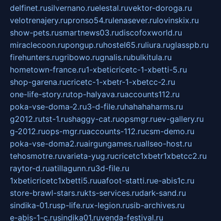
delfinet.ru
silvernano.ru
elestal.ru
vektor-doroga.ru
velotrenajery.ru
pronso54.ru
lenasever.ru
lovinskix.ru
show-pets.ru
smartnews03.ru
discofoxworld.ru
miraclecoon.ru
pongup.ru
hostel65.ru
liura.ru
glasspb.ru
firehunters.ru
gribowo.ru
gnalis.ru
bulkitula.ru
hometown-france.ru
1-xbeticricetc-1-xbetti-5.ru
shop-garena.ru
cricetc-1-xbetr-1-xbetcc-2.ru
one-life-story.ru
top-halyava.ru
accounts112.ru
poka-vse-doma-2.ru
3-d-file.ru
hahahaharms.ru
g2012.ru
tst-1.ru
shaggy-cat.ru
opsmgr.ru
ev-gallery.ru
g-2012.ru
ops-mgr.ru
accounts-112.ru
csm-demo.ru
poka-vse-doma2.ru
airgungames.ru
allseo-host.ru
tehosmotre.ru
varieta-yug.ru
cricetc1xbetr1xbetcc2.ru
raytor-d.ru
atillagunn.ru
3d-file.ru
1xbeticricetc1xbetti5.ru
uafoot-statti.ru
e-abis1c.ru
store-brawl-stars.ru
kts-services.ru
dark-sand.ru
sindika-01.ru
sp-life.ru
x-legion.ru
sib-archives.ru
e-abis-1-c.ru
sindika01.ru
venda-festival.ru