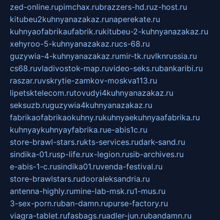
zed-online.ru
pimchax.ru
brazzers-hd.ru
z-host.ru
kitubeu2kuhnyanazakaz.ru
naperekate.ru
kuhnyaofabrikaufabrik.ru
kitubeu-2-kuhnyanazakaz.ru
xehyroo-5-kuhnyanazakaz.ru
cs-68.ru
guzywia-4-kuhnyanazakaz.ru
mir-tk.ru
vlknrussia.ru
cs68.ru
vladivostok-map.ru
video-seks.ru
bankaribi.ru
raszar.ru
vskrytie-zamkov-moskva113.ru
lipetsktelecom.ru
tovudyi4kuhnyanazakaz.ru
seksuzb.ru
guzywia4kuhnyanazakaz.ru
fabrikaofabrikaokuhny.ru
kuhnyaekuhnyaafabrika.ru
kuhnyaykuhnyayfabrika.ru
e-abis1c.ru
store-brawl-stars.ru
kts-services.ru
dark-sand.ru
sindika-01.ru
sp-life.ru
x-legion.ru
sib-archives.ru
e-abis-1-c.ru
sindika01.ru
venda-festival.ru
store-brawlstars.ru
dooraleksandria.ru
antenna-highly.ru
mine-lab-msk.ru
1-mus.ru
3-sex-porn.ru
ban-damn.ru
purse-factory.ru
viagra-tablet.ru
fasbags.ru
adler-jun.ru
bandamn.ru