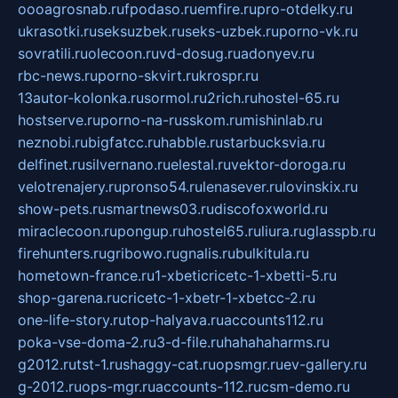
oooagrosnab.ru
fpodaso.ru
emfire.ru
pro-otdelky.ru
ukrasotki.ru
seksuzbek.ru
seks-uzbek.ru
porno-vk.ru
sovratili.ru
olecoon.ru
vd-dosug.ru
adonyev.ru
rbc-news.ru
porno-skvirt.ru
krospr.ru
13autor-kolonka.ru
sormol.ru
2rich.ru
hostel-65.ru
hostserve.ru
porno-na-russkom.ru
mishinlab.ru
neznobi.ru
bigfatcc.ru
habble.ru
starbucksvia.ru
delfinet.ru
silvernano.ru
elestal.ru
vektor-doroga.ru
velotrenajery.ru
pronso54.ru
lenasever.ru
lovinskix.ru
show-pets.ru
smartnews03.ru
discofoxworld.ru
miraclecoon.ru
pongup.ru
hostel65.ru
liura.ru
glasspb.ru
firehunters.ru
gribowo.ru
gnalis.ru
bulkitula.ru
hometown-france.ru
1-xbeticricetc-1-xbetti-5.ru
shop-garena.ru
cricetc-1-xbetr-1-xbetcc-2.ru
one-life-story.ru
top-halyava.ru
accounts112.ru
poka-vse-doma-2.ru
3-d-file.ru
hahahaharms.ru
g2012.ru
tst-1.ru
shaggy-cat.ru
opsmgr.ru
ev-gallery.ru
g-2012.ru
ops-mgr.ru
accounts-112.ru
csm-demo.ru