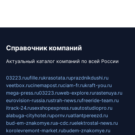
Справочник компаний
Актуальный каталог компаний по всей России
03223.ru
ufille.ru
krasotata.ru
prazdnikdushi.ru
veetbox.ru
cinemapost.ru
ciam-fr.ru
kraft-you.ru
mega-press.ru
03223.ru
web-explore.ru
rastenuya.ru
eurovision-russia.ru
strah-news.ru
freeride-team.ru
itrack-24.ru
sexshopexpress.ru
autostudiopro.ru
alabuga-cityhotel.ru
pornv.ru
atlantpereezd.ru
bud-em-znakomye.ru
a-cdc.ru
elektrostal-news.ru
korolevremont-market.ru
budem-znakomye.ru