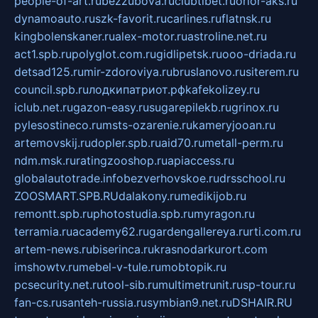
people-of-art.ru
bezzubova.ru
clubtibet.ru
orior-aks.ru
dynamoauto.ru
szk-favorit.ru
carlines.ru
flatnsk.ru
kingbolenskaner.ru
alex-motor.ru
astroline.net.ru
act1.spb.ru
polyglot.com.ru
gidlipetsk.ru
ooo-driada.ru
detsad125.ru
mir-zdoroviya.ru
bruslanovo.ru
siterem.ru
council.spb.ru
лодкипатриот.рф
kafekolizey.ru
iclub.net.ru
gazon-easy.ru
sugarepilekb.ru
grinox.ru
pylesostineco.ru
msts-ozarenie.ru
kameryjooan.ru
artemovskij.ru
dopler.spb.ru
aid70.ru
metall-perm.ru
ndm.msk.ru
ratingzooshop.ru
apiaccess.ru
globalautotrade.info
bezverhovskoe.ru
drsschool.ru
ZOOSMART.SPB.RU
dalakony.ru
medikijob.ru
remontt.spb.ru
photostudia.spb.ru
myragon.ru
terramia.ru
academy62.ru
gardengallereya.ru
rti.com.ru
artem-news.ru
biserinca.ru
krasnodarkurort.com
imshowtv.ru
mebel-v-tule.ru
mobtopik.ru
pcsecurity.net.ru
tool-sib.ru
multimetrunit.ru
sp-tour.ru
fan-cs.ru
santeh-russia.ru
symbian9.net.ru
DSHAIR.RU