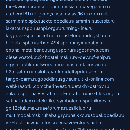
tae-kwon.ru
consrio.com.ru
insiam.ru
avegainfo.ru
archery161.ru
bigencyclica.ru
vlast16.ru
korru.net
sarmiento.spb.su
extelopedia.ru
lammin-suo.spb.ru
iskatour.spb.ru
snpi.org.ru
running-line.ru
krygeva-spa.ru
chel.net.ru
rust-loco.ru
dugshop.ru
hl-beta.spb.ru
school494.spb.ru
mymubaby.ru
epoha-metalband.ru
ngr.spb.ru
rusgosnews.com
dieselvostok.ru
24hostel.msk.ru
w-dev.ru
f-ship.ru
regsmi.ru
filmnetwork.ru
malinasp.ru
kinosvin.ru
h2o-salon.ru
malutkayork.ru
deltaprim.spb.ru
tango-perm.ru
gooddir.ru
sgv.su
multiki-online.com
webkrasotki.com
cherinvest.ru
detskiy-ostrov.ru
ankou.spb.ru
alvesta1.ru
pdf-creator.ru
nix-files.org.ru
sakhatoday.ru
elektrikersymboler.ru
sputnikyes.ru
golf2club.msk.ru
aeforums.ru
zallclub.ru
multimodal.msk.ru
habaigry.ru
haikko.ru
sobakopedia.ru
isz-fest.ru
ewnc.info
screensaver-clock.net.ru
volnav.spb.ru
comnat.ru
npf.net.ru
7bit.pp.ru
kalugatur.ru