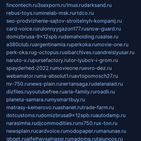
fincontech.ru
3sexporn.ru
1mus.ru
darksand.ru
rebus-toys.ru
minelab-msk.ru
rtdco.ru
seo-prodvizhenie-sajtov-stroitelnyh-kompanij.ru
card-voice.ru
rulonnyygazon177.ru
snow-guard.ru
domizbrusa-9x12spb.ru
demaholding.ru
aalse.ru
a380club.ru
argentinamia.ru
perkoka.ru
movie-one.ru
perk-oka.ru
g-octopus.ru
sibarchives.ru
andreislyusar.ru
naruto-x.ru
pursefactory.ru
tor-lyubov-i-grom.ru
spayderhed-2022.ru
movieone.ru
evro-dez.ru
webamator.ru
ma-absolut1.ru
avtopomosch27.ru
nv-750.ru
news-plain.ru
nertansaga.ru
delanalad.ru
dizfiles.ru
youtubefree.ru
aria-family.ru
roadli.ru
planeta-samara.ru
mysmartbuy.ru
matrasy-kemerovo.ru
ashanet.ru
trade-farm.ru
dotcustoms.ru
domizbrusa9x12spb.ru
autodamp.ru
narasimha.ru
djcommodities.ru
nv750.ru
x-ton.ru
newsplain.ru
cardvoice.ru
modopaper.ru
manunae.ru
gbget.ru
alfeihavsalnassr.ru
madoma.ru
tajuncos.ru