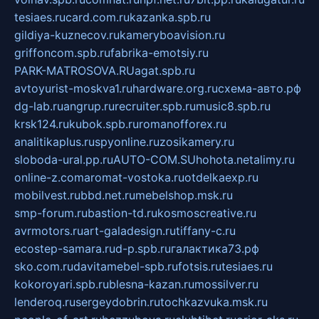
tesiaes.ru
card.com.ru
kazanka.spb.ru
gildiya-kuznecov.ru
kameryboavision.ru
griffoncom.spb.ru
fabrika-emotsiy.ru
PARK-MATROSOVA.RU
agat.spb.ru
avtoyurist-moskva1.ru
hardware.org.ru
схема-авто.рф
dg-lab.ru
angrup.ru
recruiter.spb.ru
music8.spb.ru
krsk124.ru
kubok.spb.ru
romanofforex.ru
analitikaplus.ru
spyonline.ru
zosikamery.ru
sloboda-ural.pp.ru
AUTO-COM.SU
hohota.net
alimy.ru
online-z.com
aromat-vostoka.ru
otdelkaexp.ru
mobilvest.ru
bbd.net.ru
mebelshop.msk.ru
smp-forum.ru
bastion-td.ru
kosmoscreative.ru
avrmotors.ru
art-galadesign.ru
tiffany-c.ru
ecostep-samara.ru
d-p.spb.ru
галактика73.рф
sko.com.ru
davitamebel-spb.ru
fotsis.ru
tesiaes.ru
kokoroyari.spb.ru
blesna-kazan.ru
mossilver.ru
lenderoq.ru
sergeydobrin.ru
tochkazvuka.msk.ru