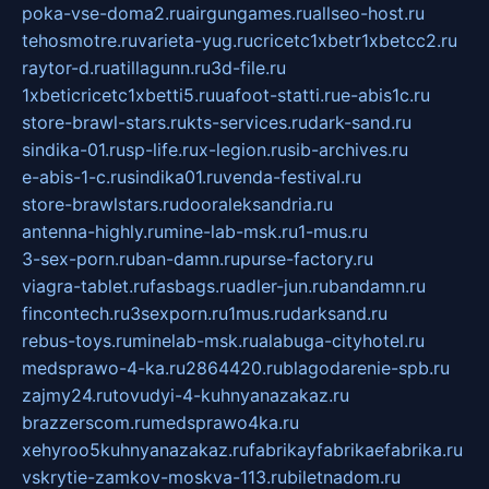
poka-vse-doma2.ru
airgungames.ru
allseo-host.ru
tehosmotre.ru
varieta-yug.ru
cricetc1xbetr1xbetcc2.ru
raytor-d.ru
atillagunn.ru
3d-file.ru
1xbeticricetc1xbetti5.ru
uafoot-statti.ru
e-abis1c.ru
store-brawl-stars.ru
kts-services.ru
dark-sand.ru
sindika-01.ru
sp-life.ru
x-legion.ru
sib-archives.ru
e-abis-1-c.ru
sindika01.ru
venda-festival.ru
store-brawlstars.ru
dooraleksandria.ru
antenna-highly.ru
mine-lab-msk.ru
1-mus.ru
3-sex-porn.ru
ban-damn.ru
purse-factory.ru
viagra-tablet.ru
fasbags.ru
adler-jun.ru
bandamn.ru
fincontech.ru
3sexporn.ru
1mus.ru
darksand.ru
rebus-toys.ru
minelab-msk.ru
alabuga-cityhotel.ru
medsprawo-4-ka.ru
2864420.ru
blagodarenie-spb.ru
zajmy24.ru
tovudyi-4-kuhnyanazakaz.ru
brazzerscom.ru
medsprawo4ka.ru
xehyroo5kuhnyanazakaz.ru
fabrikayfabrikaefabrika.ru
vskrytie-zamkov-moskva-113.ru
biletnadom.ru