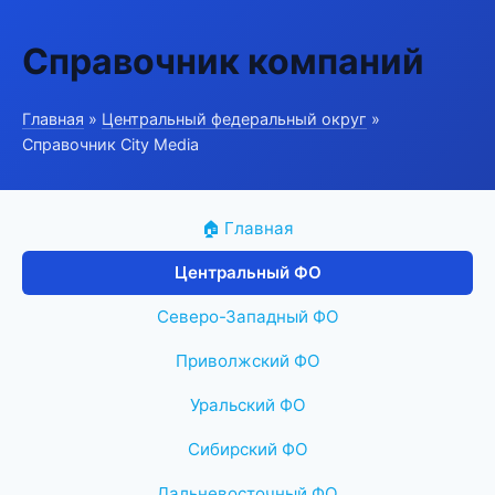
Справочник компаний
Главная
»
Центральный федеральный округ
»
Справочник City Media
🏠 Главная
Центральный ФО
Северо-Западный ФО
Приволжский ФО
Уральский ФО
Сибирский ФО
Дальневосточный ФО