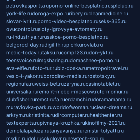
petrovkasports.ru
porno-online-besplatno.ru
splclub.ru
york-life.ru
doroga-expo.ru
ribery.ru
cleanmedicine.ru
slovar-ivrit.ru
porno-video-besplatno.ru
seks-365.ru
ovucontrol.ru
sloty-igrovyye-avtomaty.ru
ru-industriya.ru
russkoe-porno-besplatno.ru
belgorod-day.ru
digilith.ru
pichkurovlab.ru
medic-today.ru
taksu.ru
comp123.ru
don-ykt.ru
teensvoice.ru
imgsharing.ru
domashnee-porno.ru
eva-elfie.ru
foto-tur.ru
biz-doska.ru
metropoltravel.ru
veslo-i-yakor.ru
borodino-media.ru
rostotsky.ru
regionufa.ru
weiss-bet.ru
zaryna.ru
casinotablet.ru
universalia.ru
remont-mebeli-moscow.ru
termomur.ru
clubfisher.ru
remstirufa.ru
erdamchi.ru
doramamama.ru
muraviovka-park.ru
worldofwoman.ru
clean-dreams.ru
arkrym.ru
kristinita.ru
dircomputer.ru
healthenter.ru
textexperts.ru
pivnaya-kruzhka.ru
kinofilmy-2021.ru
demolalapaluza.ru
tanyavanya.ru
remstir-tolyatti.ru
msdip.ru
jdol.ru
sokolovr.ru
newtech-spb.ru