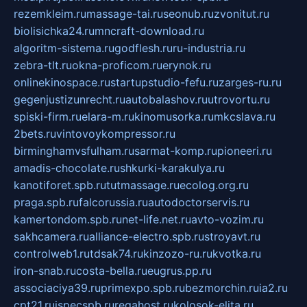
rezemkleim.ru
massage-tai.ru
seonub.ru
zvonitut.ru
biolisichka24.ru
mncraft-download.ru
algoritm-sistema.ru
godflesh.ru
ru-industria.ru
zebra-tlt.ru
okna-proficom.ru
erynok.ru
onlinekinospace.ru
startupstudio-fefu.ru
zarges-ru.ru
gegenjustizunrecht.ru
autobalashov.ru
utrovortu.ru
spiski-firm.ru
elara-m.ru
kinomusorka.ru
mkcslava.ru
2bets.ru
vintovoykompressor.ru
birminghamvsfulham.ru
sarmat-komp.ru
pioneeri.ru
amadis-chocolate.ru
shkurki-karakulya.ru
kanotiforet.spb.ru
tutmassage.ru
ecolog.org.ru
praga.spb.ru
falcorussia.ru
autodoctorservis.ru
kamertondom.spb.ru
net-life.net.ru
avto-vozim.ru
sakhcamera.ru
alliance-electro.spb.ru
stroyavt.ru
controlweb1.ru
tdsak74.ru
kinzozo-ru.ru
kvotka.ru
iron-snab.ru
costa-bella.ru
eugrus.pp.ru
associaciya39.ru
primexpo.spb.ru
bezmorchin.ru
ia2.ru
cpt21.ru
ispecspb.ru
regahost.ru
kolosok-elita.ru