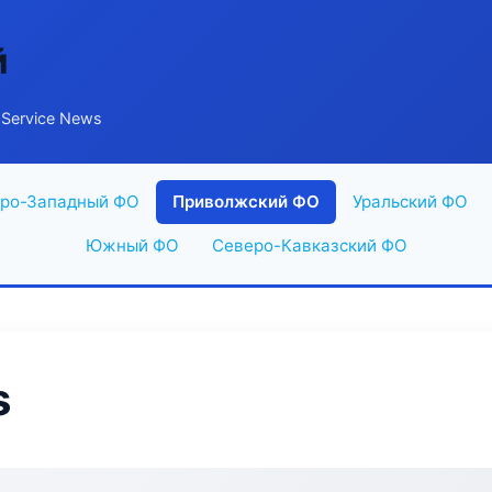
й
Service News
ро-Западный ФО
Приволжский ФО
Уральский ФО
Южный ФО
Северо-Кавказский ФО
s