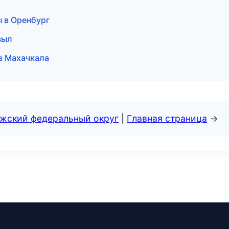
 в Оренбург
зыл
 в Махачкала
лжский федеральный округ
|
Главная страница
→