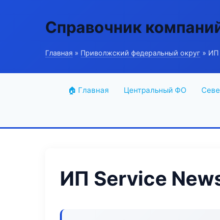
Справочник компани
Главная
»
Приволжский федеральный округ
» ИП 
🏠 Главная
Центральный ФО
Севе
ИП Service New