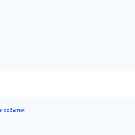
ь
 и события