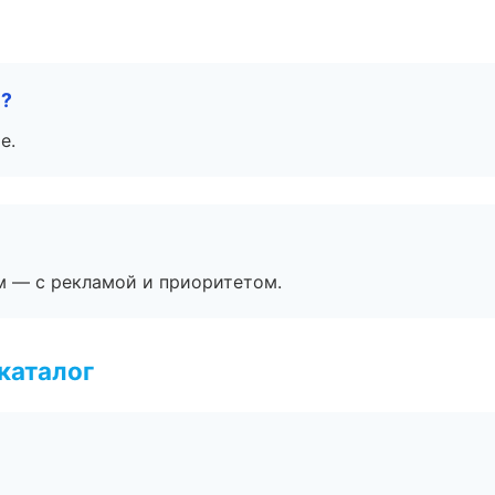
е?
е.
м — с рекламой и приоритетом.
каталог