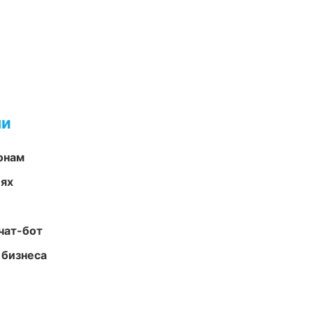
ми
онам
иях
чат-бот
 бизнеса