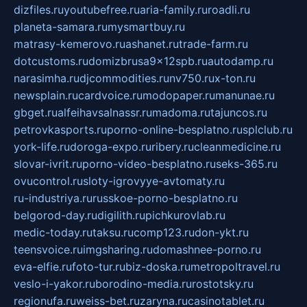
dizfiles.ru
youtubefree.ru
aria-family.ru
roadli.ru
planeta-samara.ru
mysmartbuy.ru
matrasy-kemerovo.ru
ashanet.ru
trade-farm.ru
dotcustoms.ru
domizbrusa9x12spb.ru
autodamp.ru
narasimha.ru
djcommodities.ru
nv750.ru
x-ton.ru
newsplain.ru
cardvoice.ru
modopaper.ru
manunae.ru
gbget.ru
alfeihavsalnassr.ru
madoma.ru
tajuncos.ru
petrovkasports.ru
porno-online-besplatno.ru
splclub.ru
york-life.ru
doroga-expo.ru
ribery.ru
cleanmedicine.ru
slovar-ivrit.ru
porno-video-besplatno.ru
seks-365.ru
ovucontrol.ru
sloty-igrovyye-avtomaty.ru
ru-industriya.ru
russkoe-porno-besplatno.ru
belgorod-day.ru
digilith.ru
pichkurovlab.ru
medic-today.ru
taksu.ru
comp123.ru
don-ykt.ru
teensvoice.ru
imgsharing.ru
domashnee-porno.ru
eva-elfie.ru
foto-tur.ru
biz-doska.ru
metropoltravel.ru
veslo-i-yakor.ru
borodino-media.ru
rostotsky.ru
regionufa.ru
weiss-bet.ru
zaryna.ru
casinotablet.ru