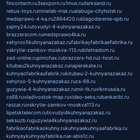
fincontech.ru
3sexporn.ru
1mus.ru
darksand.ru
rebus-toys.ru
minelab-msk.ru
alabuga-cityhotel.ru
medsprawo-4-ka.ru
2864420.ru
blagodarenie-spb.ru
zajmy24.ru
tovudyi-4-kuhnyanazakaz.ru
brazzerscom.ru
medsprawo4ka.ru
xehyroo5kuhnyanazakaz.ru
fabrikayfabrikaefabrika.ru
vskrytie-zamkov-moskva-113.ru
biletnadom.ru
zed-online.ru
pimchax.ru
brazzers-hd.ru
z-host.ru
kitubeu2kuhnyanazakaz.ru
naperekate.ru
kuhnyaofabrikaufabrik.ru
kitubeu-2-kuhnyanazakaz.ru
xehyroo-5-kuhnyanazakaz.ru
cs-68.ru
guzywia-4-kuhnyanazakaz.ru
mir-tk.ru
vlknrussia.ru
cs68.ru
vladivostok-map.ru
video-seks.ru
bankaribi.ru
raszar.ru
vskrytie-zamkov-moskva113.ru
lipetsktelecom.ru
tovudyi4kuhnyanazakaz.ru
seksuzb.ru
guzywia4kuhnyanazakaz.ru
fabrikaofabrikaokuhny.ru
kuhnyaekuhnyaafabrika.ru
kuhnyaykuhnyayfabrika.ru
e-abis1c.ru