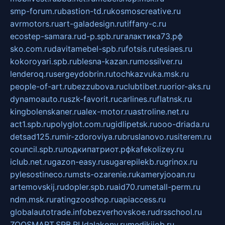
smp-forum.ru
bastion-td.ru
kosmoscreative.ru
avrmotors.ru
art-galadesign.ru
tiffany-c.ru
ecostep-samara.ru
d-p.spb.ru
галактика73.рф
sko.com.ru
davitamebel-spb.ru
fotsis.ru
tesiaes.ru
kokoroyari.spb.ru
blesna-kazan.ru
mossilver.ru
lenderoq.ru
sergeydobrin.ru
tochkazvuka.msk.ru
people-of-art.ru
bezzubova.ru
clubtibet.ru
orior-aks.ru
dynamoauto.ru
szk-favorit.ru
carlines.ru
flatnsk.ru
kingbolenskaner.ru
alex-motor.ru
astroline.net.ru
act1.spb.ru
polyglot.com.ru
gidlipetsk.ru
ooo-driada.ru
detsad125.ru
mir-zdoroviya.ru
bruslanovo.ru
siterem.ru
council.spb.ru
лодкипатриот.рф
kafekolizey.ru
iclub.net.ru
gazon-easy.ru
sugarepilekb.ru
grinox.ru
pylesostineco.ru
msts-ozarenie.ru
kameryjooan.ru
artemovskij.ru
dopler.spb.ru
aid70.ru
metall-perm.ru
ndm.msk.ru
ratingzooshop.ru
apiaccess.ru
globalautotrade.info
bezverhovskoe.ru
drsschool.ru
ZOOSMART.SPB.RU
dalakony.ru
medikijob.ru