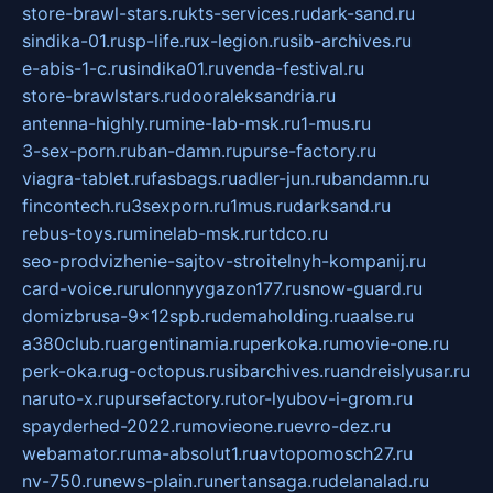
store-brawl-stars.ru
kts-services.ru
dark-sand.ru
sindika-01.ru
sp-life.ru
x-legion.ru
sib-archives.ru
e-abis-1-c.ru
sindika01.ru
venda-festival.ru
store-brawlstars.ru
dooraleksandria.ru
antenna-highly.ru
mine-lab-msk.ru
1-mus.ru
3-sex-porn.ru
ban-damn.ru
purse-factory.ru
viagra-tablet.ru
fasbags.ru
adler-jun.ru
bandamn.ru
fincontech.ru
3sexporn.ru
1mus.ru
darksand.ru
rebus-toys.ru
minelab-msk.ru
rtdco.ru
seo-prodvizhenie-sajtov-stroitelnyh-kompanij.ru
card-voice.ru
rulonnyygazon177.ru
snow-guard.ru
domizbrusa-9x12spb.ru
demaholding.ru
aalse.ru
a380club.ru
argentinamia.ru
perkoka.ru
movie-one.ru
perk-oka.ru
g-octopus.ru
sibarchives.ru
andreislyusar.ru
naruto-x.ru
pursefactory.ru
tor-lyubov-i-grom.ru
spayderhed-2022.ru
movieone.ru
evro-dez.ru
webamator.ru
ma-absolut1.ru
avtopomosch27.ru
nv-750.ru
news-plain.ru
nertansaga.ru
delanalad.ru