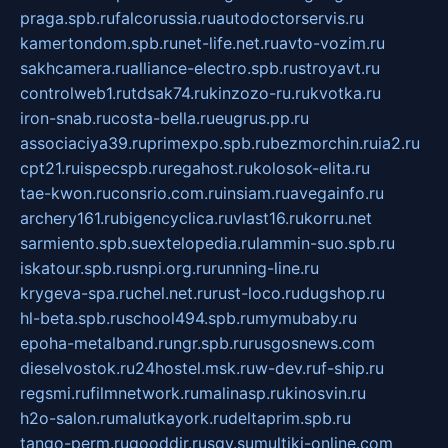
praga.spb.ru
falcorussia.ru
autodoctorservis.ru
kamertondom.spb.ru
net-life.net.ru
avto-vozim.ru
sakhcamera.ru
alliance-electro.spb.ru
stroyavt.ru
controlweb1.ru
tdsak74.ru
kinzozo-ru.ru
kvotka.ru
iron-snab.ru
costa-bella.ru
eugrus.pp.ru
associaciya39.ru
primexpo.spb.ru
bezmorchin.ru
ia2.ru
cpt21.ru
ispecspb.ru
regahost.ru
kolosok-elita.ru
tae-kwon.ru
consrio.com.ru
insiam.ru
avegainfo.ru
archery161.ru
bigencyclica.ru
vlast16.ru
korru.net
sarmiento.spb.su
extelopedia.ru
lammin-suo.spb.ru
iskatour.spb.ru
snpi.org.ru
running-line.ru
krygeva-spa.ru
chel.net.ru
rust-loco.ru
dugshop.ru
hl-beta.spb.ru
school494.spb.ru
mymubaby.ru
epoha-metalband.ru
ngr.spb.ru
rusgosnews.com
dieselvostok.ru
24hostel.msk.ru
w-dev.ru
f-ship.ru
regsmi.ru
filmnetwork.ru
malinasp.ru
kinosvin.ru
h2o-salon.ru
malutkayork.ru
deltaprim.spb.ru
tango-perm.ru
gooddir.ru
sgv.su
multiki-online.com