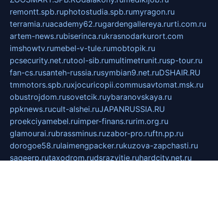
remontt.spb.ru
photostudia.spb.ru
myragon.ru
terramia.ru
academy62.ru
gardengallereya.ru
rti.com.ru
artem-news.ru
biserinca.ru
krasnodarkurort.com
imshowtv.ru
mebel-v-tule.ru
mobtopik.ru
pcsecurity.net.ru
tool-sib.ru
multimetrunit.ru
sp-tour.ru
fan-cs.ru
santeh-russia.ru
symbian9.net.ru
DSHAIR.RU
tmmotors.spb.ru
xjocuricopii.com
musavtomat.msk.ru
obustrojdom.ru
sovetcik.ru
ybaranovskaya.ru
ppknews.ru
cult-alshei.ru
JAPANRUSSIA.RU
proekciyamebel.ru
imper-finans.ru
rim.org.ru
glamourai.ru
brassminus.ru
zabor-pro.ru
ftn.pp.ru
dorogoe58.ru
laimengpacker.ru
kuzova-zapchasti.ru
sageerp.ru
taxodrom.ru
dsrazvitie.ru
hardcity.net.ru
ratinghomegames.ru
topservice25.ru
gubernyan.ru
gtglasslined.ru
ii4.ru
tssport.spb.ru
andorra24.com
blackwallstreet.ru
oboimos.ru
optim-doors.com.ru
ikuch.ru
nycr.org.ru
npa21.ru
vremya-ch.spb.ru