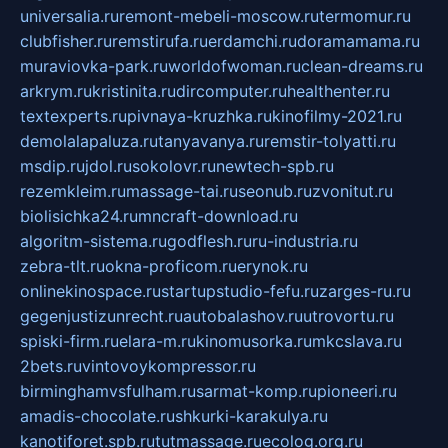
universalia.ru
remont-mebeli-moscow.ru
termomur.ru
clubfisher.ru
remstirufa.ru
erdamchi.ru
doramamama.ru
muraviovka-park.ru
worldofwoman.ru
clean-dreams.ru
arkrym.ru
kristinita.ru
dircomputer.ru
healthenter.ru
textexperts.ru
pivnaya-kruzhka.ru
kinofilmy-2021.ru
demolalapaluza.ru
tanyavanya.ru
remstir-tolyatti.ru
msdip.ru
jdol.ru
sokolovr.ru
newtech-spb.ru
rezemkleim.ru
massage-tai.ru
seonub.ru
zvonitut.ru
biolisichka24.ru
mncraft-download.ru
algoritm-sistema.ru
godflesh.ru
ru-industria.ru
zebra-tlt.ru
okna-proficom.ru
erynok.ru
onlinekinospace.ru
startupstudio-fefu.ru
zarges-ru.ru
gegenjustizunrecht.ru
autobalashov.ru
utrovortu.ru
spiski-firm.ru
elara-m.ru
kinomusorka.ru
mkcslava.ru
2bets.ru
vintovoykompressor.ru
birminghamvsfulham.ru
sarmat-komp.ru
pioneeri.ru
amadis-chocolate.ru
shkurki-karakulya.ru
kanotiforet.spb.ru
tutmassage.ru
ecolog.org.ru