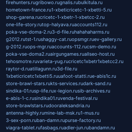
firehunters.ru
gribowo.ru
gnalis.ru
bulkitula.ru
hometown-france.ru
1-xbeticricetc-1-xbetti-5.ru
shop-garena.ru
cricetc-1-xbetr-1-xbetcc-2.ru
one-life-story.ru
top-halyava.ru
accounts112.ru
poka-vse-doma-2.ru
3-d-file.ru
hahahaharms.ru
g2012.ru
tst-1.ru
shaggy-cat.ru
opsmgr.ru
ev-gallery.ru
g-2012.ru
ops-mgr.ru
accounts-112.ru
csm-demo.ru
poka-vse-doma2.ru
airgungames.ru
allseo-host.ru
tehosmotre.ru
varieta-yug.ru
cricetc1xbetr1xbetcc2.ru
raytor-d.ru
atillagunn.ru
3d-file.ru
1xbeticricetc1xbetti5.ru
uafoot-statti.ru
e-abis1c.ru
store-brawl-stars.ru
kts-services.ru
dark-sand.ru
sindika-01.ru
sp-life.ru
x-legion.ru
sib-archives.ru
e-abis-1-c.ru
sindika01.ru
venda-festival.ru
store-brawlstars.ru
dooraleksandria.ru
antenna-highly.ru
mine-lab-msk.ru
1-mus.ru
3-sex-porn.ru
ban-damn.ru
purse-factory.ru
viagra-tablet.ru
fasbags.ru
adler-jun.ru
bandamn.ru