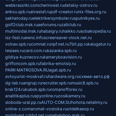
webkrasotki.com
cherinvest.ru
detskiy-ostrov.ru
ankou.spb.ru
alvesta1.ru
pdf-creator.ru
nix-files.org.ru
sakhatoday.ru
elektrikersymboler.ru
sputnikyes.ru
golf2club.msk.ru
aeforums.ru
zallclub.ru
multimodal.msk.ru
habaigry.ru
haikko.ru
sobakopedia.ru
isz-fest.ru
ewnc.info
screensaver-clock.net.ru
volnav.spb.ru
comnat.ru
npf.net.ru
7bit.pp.ru
kalugatur.ru
tesiaes.ru
card.com.ru
kazanka.spb.ru
gildiya-kuznecov.ru
kameryboavision.ru
griffoncom.spb.ru
fabrika-emotsiy.ru
PARK-MATROSOVA.RU
agat.spb.ru
avtoyurist-moskva1.ru
hardware.org.ru
схема-авто.рф
dg-lab.ru
angrup.ru
recruiter.spb.ru
music8.spb.ru
krsk124.ru
kubok.spb.ru
romanofforex.ru
analitikaplus.ru
spyonline.ru
zosikamery.ru
sloboda-ural.pp.ru
AUTO-COM.SU
hohota.net
alimy.ru
online-z.com
aromat-vostoka.ru
otdelkaexp.ru
mobilvest.ru
bbd.net.ru
mebelshop.msk.ru