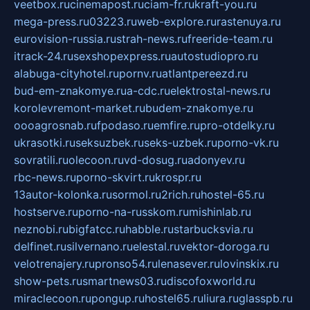
veetbox.ru
cinemapost.ru
ciam-fr.ru
kraft-you.ru
mega-press.ru
03223.ru
web-explore.ru
rastenuya.ru
eurovision-russia.ru
strah-news.ru
freeride-team.ru
itrack-24.ru
sexshopexpress.ru
autostudiopro.ru
alabuga-cityhotel.ru
pornv.ru
atlantpereezd.ru
bud-em-znakomye.ru
a-cdc.ru
elektrostal-news.ru
korolevremont-market.ru
budem-znakomye.ru
oooagrosnab.ru
fpodaso.ru
emfire.ru
pro-otdelky.ru
ukrasotki.ru
seksuzbek.ru
seks-uzbek.ru
porno-vk.ru
sovratili.ru
olecoon.ru
vd-dosug.ru
adonyev.ru
rbc-news.ru
porno-skvirt.ru
krospr.ru
13autor-kolonka.ru
sormol.ru
2rich.ru
hostel-65.ru
hostserve.ru
porno-na-russkom.ru
mishinlab.ru
neznobi.ru
bigfatcc.ru
habble.ru
starbucksvia.ru
delfinet.ru
silvernano.ru
elestal.ru
vektor-doroga.ru
velotrenajery.ru
pronso54.ru
lenasever.ru
lovinskix.ru
show-pets.ru
smartnews03.ru
discofoxworld.ru
miraclecoon.ru
pongup.ru
hostel65.ru
liura.ru
glasspb.ru