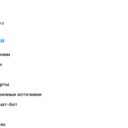
ке
ми
онам
и
арты
еренные источники
чат-бот
иях