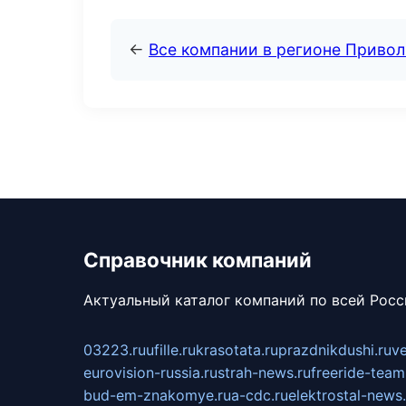
←
Все компании в регионе Приво
Справочник компаний
Актуальный каталог компаний по всей Рос
03223.ru
ufille.ru
krasotata.ru
prazdnikdushi.ru
v
eurovision-russia.ru
strah-news.ru
freeride-team
bud-em-znakomye.ru
a-cdc.ru
elektrostal-news.