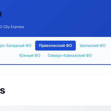
й
 City Express
ро-Западный ФО
Приволжский ФО
Уральский ФО
Южный ФО
Северо-Кавказский ФО
s