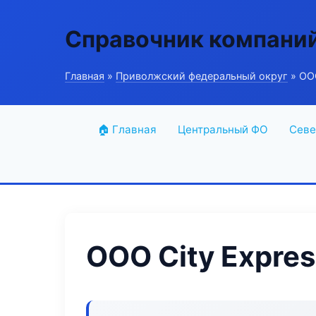
Справочник компани
Главная
»
Приволжский федеральный округ
» ООО
🏠 Главная
Центральный ФО
Севе
ООО City Expres