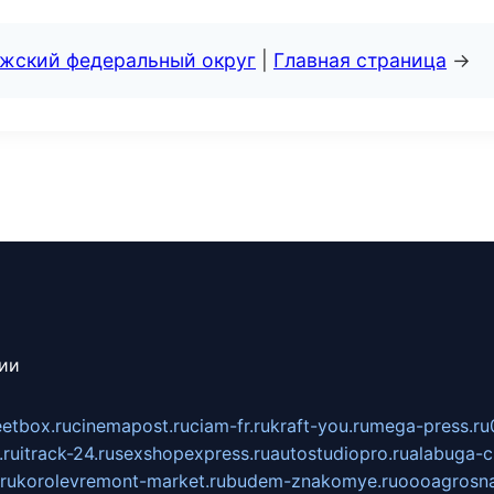
лжский федеральный округ
|
Главная страница
→
сии
eetbox.ru
cinemapost.ru
ciam-fr.ru
kraft-you.ru
mega-press.ru
.ru
itrack-24.ru
sexshopexpress.ru
autostudiopro.ru
alabuga-ci
ru
korolevremont-market.ru
budem-znakomye.ru
oooagrosna