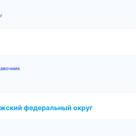
г
равочник
лжский федеральный округ