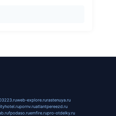
03223.ru
web-explore.ru
rastenuya.ru
tyhotel.ru
pornv.ru
atlantpereezd.ru
b.ru
fpodaso.ru
emfire.ru
pro-otdelky.ru