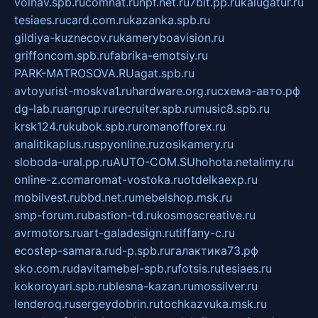
volnav.spb.ru
comnat.ru
npf.net.ru
7bit.pp.ru
kalugatur.ru
tesiaes.ru
card.com.ru
kazanka.spb.ru
gildiya-kuznecov.ru
kameryboavision.ru
griffoncom.spb.ru
fabrika-emotsiy.ru
PARK-MATROSOVA.RU
agat.spb.ru
avtoyurist-moskva1.ru
hardware.org.ru
схема-авто.рф
dg-lab.ru
angrup.ru
recruiter.spb.ru
music8.spb.ru
krsk124.ru
kubok.spb.ru
romanofforex.ru
analitikaplus.ru
spyonline.ru
zosikamery.ru
sloboda-ural.pp.ru
AUTO-COM.SU
hohota.net
alimy.ru
online-z.com
aromat-vostoka.ru
otdelkaexp.ru
mobilvest.ru
bbd.net.ru
mebelshop.msk.ru
smp-forum.ru
bastion-td.ru
kosmoscreative.ru
avrmotors.ru
art-galadesign.ru
tiffany-c.ru
ecostep-samara.ru
d-p.spb.ru
галактика73.рф
sko.com.ru
davitamebel-spb.ru
fotsis.ru
tesiaes.ru
kokoroyari.spb.ru
blesna-kazan.ru
mossilver.ru
lenderoq.ru
sergeydobrin.ru
tochkazvuka.msk.ru