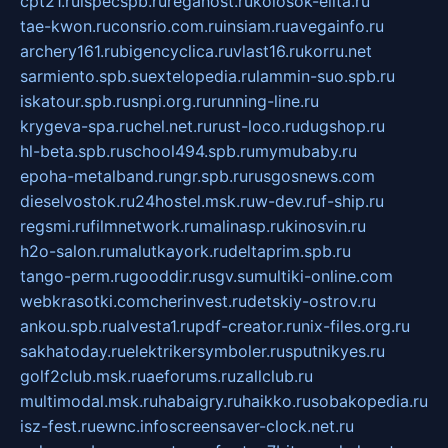
cpt21.ru
ispecspb.ru
regahost.ru
kolosok-elita.ru
tae-kwon.ru
consrio.com.ru
insiam.ru
avegainfo.ru
archery161.ru
bigencyclica.ru
vlast16.ru
korru.net
sarmiento.spb.su
extelopedia.ru
lammin-suo.spb.ru
iskatour.spb.ru
snpi.org.ru
running-line.ru
krygeva-spa.ru
chel.net.ru
rust-loco.ru
dugshop.ru
hl-beta.spb.ru
school494.spb.ru
mymubaby.ru
epoha-metalband.ru
ngr.spb.ru
rusgosnews.com
dieselvostok.ru
24hostel.msk.ru
w-dev.ru
f-ship.ru
regsmi.ru
filmnetwork.ru
malinasp.ru
kinosvin.ru
h2o-salon.ru
malutkayork.ru
deltaprim.spb.ru
tango-perm.ru
gooddir.ru
sgv.su
multiki-online.com
webkrasotki.com
cherinvest.ru
detskiy-ostrov.ru
ankou.spb.ru
alvesta1.ru
pdf-creator.ru
nix-files.org.ru
sakhatoday.ru
elektrikersymboler.ru
sputnikyes.ru
golf2club.msk.ru
aeforums.ru
zallclub.ru
multimodal.msk.ru
habaigry.ru
haikko.ru
sobakopedia.ru
isz-fest.ru
ewnc.info
screensaver-clock.net.ru