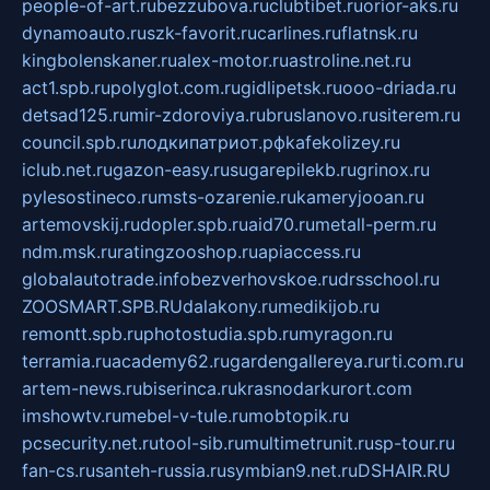
people-of-art.ru
bezzubova.ru
clubtibet.ru
orior-aks.ru
dynamoauto.ru
szk-favorit.ru
carlines.ru
flatnsk.ru
kingbolenskaner.ru
alex-motor.ru
astroline.net.ru
act1.spb.ru
polyglot.com.ru
gidlipetsk.ru
ooo-driada.ru
detsad125.ru
mir-zdoroviya.ru
bruslanovo.ru
siterem.ru
council.spb.ru
лодкипатриот.рф
kafekolizey.ru
iclub.net.ru
gazon-easy.ru
sugarepilekb.ru
grinox.ru
pylesostineco.ru
msts-ozarenie.ru
kameryjooan.ru
artemovskij.ru
dopler.spb.ru
aid70.ru
metall-perm.ru
ndm.msk.ru
ratingzooshop.ru
apiaccess.ru
globalautotrade.info
bezverhovskoe.ru
drsschool.ru
ZOOSMART.SPB.RU
dalakony.ru
medikijob.ru
remontt.spb.ru
photostudia.spb.ru
myragon.ru
terramia.ru
academy62.ru
gardengallereya.ru
rti.com.ru
artem-news.ru
biserinca.ru
krasnodarkurort.com
imshowtv.ru
mebel-v-tule.ru
mobtopik.ru
pcsecurity.net.ru
tool-sib.ru
multimetrunit.ru
sp-tour.ru
fan-cs.ru
santeh-russia.ru
symbian9.net.ru
DSHAIR.RU