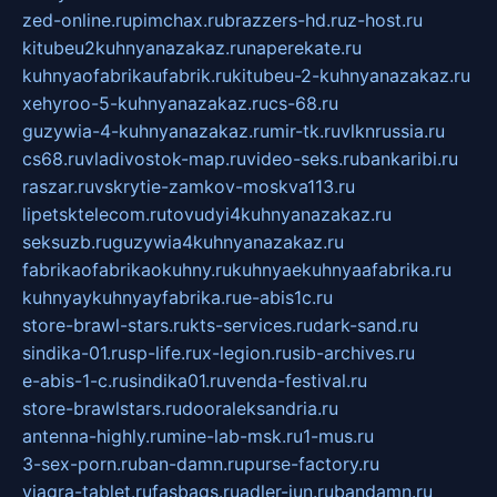
zed-online.ru
pimchax.ru
brazzers-hd.ru
z-host.ru
kitubeu2kuhnyanazakaz.ru
naperekate.ru
kuhnyaofabrikaufabrik.ru
kitubeu-2-kuhnyanazakaz.ru
xehyroo-5-kuhnyanazakaz.ru
cs-68.ru
guzywia-4-kuhnyanazakaz.ru
mir-tk.ru
vlknrussia.ru
cs68.ru
vladivostok-map.ru
video-seks.ru
bankaribi.ru
raszar.ru
vskrytie-zamkov-moskva113.ru
lipetsktelecom.ru
tovudyi4kuhnyanazakaz.ru
seksuzb.ru
guzywia4kuhnyanazakaz.ru
fabrikaofabrikaokuhny.ru
kuhnyaekuhnyaafabrika.ru
kuhnyaykuhnyayfabrika.ru
e-abis1c.ru
store-brawl-stars.ru
kts-services.ru
dark-sand.ru
sindika-01.ru
sp-life.ru
x-legion.ru
sib-archives.ru
e-abis-1-c.ru
sindika01.ru
venda-festival.ru
store-brawlstars.ru
dooraleksandria.ru
antenna-highly.ru
mine-lab-msk.ru
1-mus.ru
3-sex-porn.ru
ban-damn.ru
purse-factory.ru
viagra-tablet.ru
fasbags.ru
adler-jun.ru
bandamn.ru