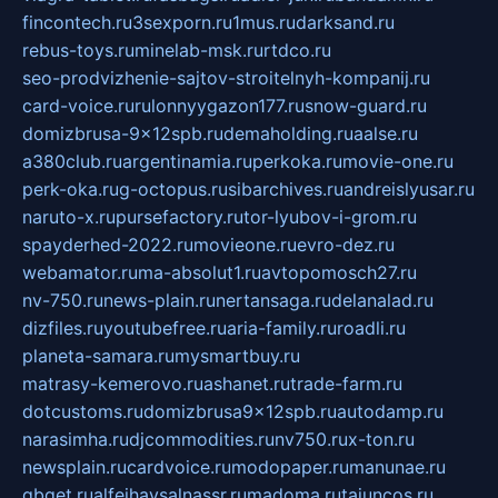
fincontech.ru
3sexporn.ru
1mus.ru
darksand.ru
rebus-toys.ru
minelab-msk.ru
rtdco.ru
seo-prodvizhenie-sajtov-stroitelnyh-kompanij.ru
card-voice.ru
rulonnyygazon177.ru
snow-guard.ru
domizbrusa-9x12spb.ru
demaholding.ru
aalse.ru
a380club.ru
argentinamia.ru
perkoka.ru
movie-one.ru
perk-oka.ru
g-octopus.ru
sibarchives.ru
andreislyusar.ru
naruto-x.ru
pursefactory.ru
tor-lyubov-i-grom.ru
spayderhed-2022.ru
movieone.ru
evro-dez.ru
webamator.ru
ma-absolut1.ru
avtopomosch27.ru
nv-750.ru
news-plain.ru
nertansaga.ru
delanalad.ru
dizfiles.ru
youtubefree.ru
aria-family.ru
roadli.ru
planeta-samara.ru
mysmartbuy.ru
matrasy-kemerovo.ru
ashanet.ru
trade-farm.ru
dotcustoms.ru
domizbrusa9x12spb.ru
autodamp.ru
narasimha.ru
djcommodities.ru
nv750.ru
x-ton.ru
newsplain.ru
cardvoice.ru
modopaper.ru
manunae.ru
gbget.ru
alfeihavsalnassr.ru
madoma.ru
tajuncos.ru