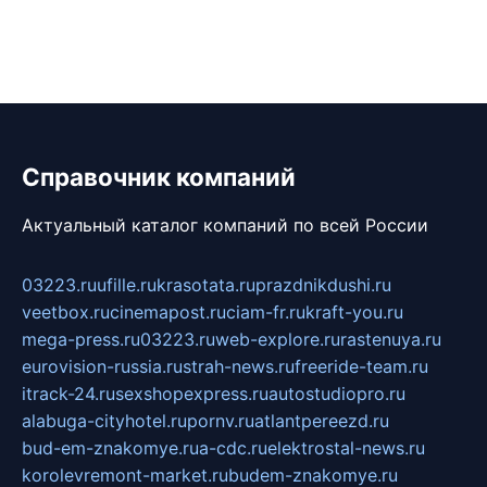
Справочник компаний
Актуальный каталог компаний по всей России
03223.ru
ufille.ru
krasotata.ru
prazdnikdushi.ru
veetbox.ru
cinemapost.ru
ciam-fr.ru
kraft-you.ru
mega-press.ru
03223.ru
web-explore.ru
rastenuya.ru
eurovision-russia.ru
strah-news.ru
freeride-team.ru
itrack-24.ru
sexshopexpress.ru
autostudiopro.ru
alabuga-cityhotel.ru
pornv.ru
atlantpereezd.ru
bud-em-znakomye.ru
a-cdc.ru
elektrostal-news.ru
korolevremont-market.ru
budem-znakomye.ru