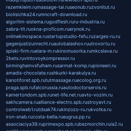
rezemkleim.ru
massage-tai.ru
seonub.ru
zvonitut.ru
biolisichka24.ru
mncraft-download.ru
algoritm-sistema.ru
godflesh.ru
ru-industria.ru
zebra-tlt.ru
okna-proficom.ru
erynok.ru
onlinekinospace.ru
startupstudio-fefu.ru
zarges-ru.ru
gegenjustizunrecht.ru
autobalashov.ru
utrovortu.ru
spiski-firm.ru
elara-m.ru
kinomusorka.ru
mkcslava.ru
2bets.ru
vintovoykompressor.ru
birminghamvsfulham.ru
sarmat-komp.ru
pioneeri.ru
amadis-chocolate.ru
shkurki-karakulya.ru
kanotiforet.spb.ru
tutmassage.ru
ecolog.org.ru
praga.spb.ru
falcorussia.ru
autodoctorservis.ru
kamertondom.spb.ru
net-life.net.ru
avto-vozim.ru
sakhcamera.ru
alliance-electro.spb.ru
stroyavt.ru
controlweb1.ru
tdsak74.ru
kinzozo-ru.ru
kvotka.ru
iron-snab.ru
costa-bella.ru
eugrus.pp.ru
associaciya39.ru
primexpo.spb.ru
bezmorchin.ru
ia2.ru