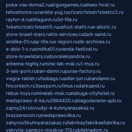
poka-vse-doma2.ru
airgungames.ru
allseo-host.ru
tehosmotre.ru
varieta-yug.ru
cricetc1xbetr1xbetcc2.ru
raytor-d.ru
atillagunn.ru
3d-file.ru
1xbeticricetc1xbetti5.ru
uafoot-statti.ru
e-abis1c.ru
store-brawl-stars.ru
kts-services.ru
dark-sand.ru
sindika-01.ru
sp-life.ru
x-legion.ru
sib-archives.ru
e-abis-1-c.ru
sindika01.ru
venda-festival.ru
store-brawlstars.ru
dooraleksandria.ru
antenna-highly.ru
mine-lab-msk.ru
1-mus.ru
3-sex-porn.ru
ban-damn.ru
purse-factory.ru
viagra-tablet.ru
fasbags.ru
adler-jun.ru
bandamn.ru
fincontech.ru
3sexporn.ru
1mus.ru
darksand.ru
rebus-toys.ru
minelab-msk.ru
alabuga-cityhotel.ru
medsprawo-4-ka.ru
2864420.ru
blagodarenie-spb.ru
zajmy24.ru
tovudyi-4-kuhnyanazakaz.ru
brazzerscom.ru
medsprawo4ka.ru
xehyroo5kuhnyanazakaz.ru
fabrikayfabrikaefabrika.ru
vskrytie-zamkov-moskva-113.ru
biletnadom.ru