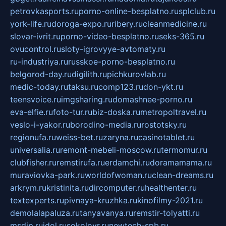
petrovkasports.ru
porno-online-besplatno.ru
splclub.ru
york-life.ru
doroga-expo.ru
ribery.ru
cleanmedicine.ru
slovar-ivrit.ru
porno-video-besplatno.ru
seks-365.ru
ovucontrol.ru
sloty-igrovyye-avtomaty.ru
ru-industriya.ru
russkoe-porno-besplatno.ru
belgorod-day.ru
digilith.ru
pichkurovlab.ru
medic-today.ru
taksu.ru
comp123.ru
don-ykt.ru
teensvoice.ru
imgsharing.ru
domashnee-porno.ru
eva-elfie.ru
foto-tur.ru
biz-doska.ru
metropoltravel.ru
veslo-i-yakor.ru
borodino-media.ru
rostotsky.ru
regionufa.ru
weiss-bet.ru
zaryna.ru
casinotablet.ru
universalia.ru
remont-mebeli-moscow.ru
termomur.ru
clubfisher.ru
remstirufa.ru
erdamchi.ru
doramamama.ru
muraviovka-park.ru
worldofwoman.ru
clean-dreams.ru
arkrym.ru
kristinita.ru
dircomputer.ru
healthenter.ru
textexperts.ru
pivnaya-kruzhka.ru
kinofilmy-2021.ru
demolalapaluza.ru
tanyavanya.ru
remstir-tolyatti.ru
msdip.ru
jdol.ru
sokolovr.ru
newtech-spb.ru