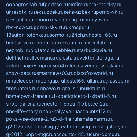
oooagrosnab.ru
fpodaso.ru
emfire.ru
pro-otdelky.ru
ukrasotki.ru
seksuzbek.ru
seks-uzbek.ru
porno-vk.ru
sovratili.ru
olecoon.ru
vd-dosug.ru
adonyev.ru
rbc-news.ru
porno-skvirt.ru
krospr.ru
13autor-kolonka.ru
sormol.ru
2rich.ru
hostel-65.ru
hostserve.ru
porno-na-russkom.ru
mishinlab.ru
neznobi.ru
bigfatcc.ru
habble.ru
starbucksvia.ru
delfinet.ru
silvernano.ru
elestal.ru
vektor-doroga.ru
velotrenajery.ru
pronso54.ru
lenasever.ru
lovinskix.ru
show-pets.ru
smartnews03.ru
discofoxworld.ru
miraclecoon.ru
pongup.ru
hostel65.ru
liura.ru
glasspb.ru
firehunters.ru
gribowo.ru
gnalis.ru
bulkitula.ru
hometown-france.ru
1-xbeticricetc-1-xbetti-5.ru
shop-garena.ru
cricetc-1-xbetr-1-xbetcc-2.ru
one-life-story.ru
top-halyava.ru
accounts112.ru
poka-vse-doma-2.ru
3-d-file.ru
hahahaharms.ru
g2012.ru
tst-1.ru
shaggy-cat.ru
opsmgr.ru
ev-gallery.ru
g-2012.ru
ops-mgr.ru
accounts-112.ru
csm-demo.ru