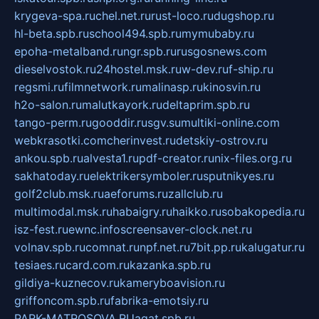
krygeva-spa.ru
chel.net.ru
rust-loco.ru
dugshop.ru
hl-beta.spb.ru
school494.spb.ru
mymubaby.ru
epoha-metalband.ru
ngr.spb.ru
rusgosnews.com
dieselvostok.ru
24hostel.msk.ru
w-dev.ru
f-ship.ru
regsmi.ru
filmnetwork.ru
malinasp.ru
kinosvin.ru
h2o-salon.ru
malutkayork.ru
deltaprim.spb.ru
tango-perm.ru
gooddir.ru
sgv.su
multiki-online.com
webkrasotki.com
cherinvest.ru
detskiy-ostrov.ru
ankou.spb.ru
alvesta1.ru
pdf-creator.ru
nix-files.org.ru
sakhatoday.ru
elektrikersymboler.ru
sputnikyes.ru
golf2club.msk.ru
aeforums.ru
zallclub.ru
multimodal.msk.ru
habaigry.ru
haikko.ru
sobakopedia.ru
isz-fest.ru
ewnc.info
screensaver-clock.net.ru
volnav.spb.ru
comnat.ru
npf.net.ru
7bit.pp.ru
kalugatur.ru
tesiaes.ru
card.com.ru
kazanka.spb.ru
gildiya-kuznecov.ru
kameryboavision.ru
griffoncom.spb.ru
fabrika-emotsiy.ru
PARK-MATROSOVA.RU
agat.spb.ru