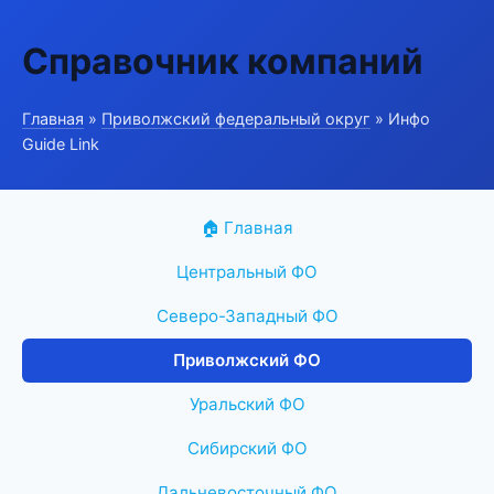
Справочник компаний
Главная
»
Приволжский федеральный округ
» Инфо
Guide Link
🏠 Главная
Центральный ФО
Северо-Западный ФО
Приволжский ФО
Уральский ФО
Сибирский ФО
Дальневосточный ФО