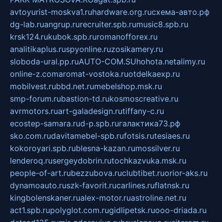
avtoyurist-moskva1.ru
hardware.org.ru
схема-авто.рф
dg-lab.ru
angrup.ru
recruiter.spb.ru
music8.spb.ru
krsk124.ru
kubok.spb.ru
romanofforex.ru
analitikaplus.ru
spyonline.ru
zosikamery.ru
sloboda-ural.pp.ru
AUTO-COM.SU
hohota.net
alimy.ru
online-z.com
aromat-vostoka.ru
otdelkaexp.ru
mobilvest.ru
bbd.net.ru
mebelshop.msk.ru
smp-forum.ru
bastion-td.ru
kosmoscreative.ru
avrmotors.ru
art-galadesign.ru
tiffany-c.ru
ecostep-samara.ru
d-p.spb.ru
галактика73.рф
sko.com.ru
davitamebel-spb.ru
fotsis.ru
tesiaes.ru
kokoroyari.spb.ru
blesna-kazan.ru
mossilver.ru
lenderoq.ru
sergeydobrin.ru
tochkazvuka.msk.ru
people-of-art.ru
bezzubova.ru
clubtibet.ru
orior-aks.ru
dynamoauto.ru
szk-favorit.ru
carlines.ru
flatnsk.ru
kingbolenskaner.ru
alex-motor.ru
astroline.net.ru
act1.spb.ru
polyglot.com.ru
gidlipetsk.ru
ooo-driada.ru