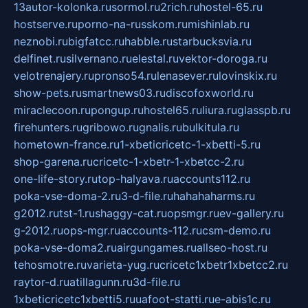
13autor-kolonka.ru
sormol.ru
2rich.ru
hostel-65.ru
hostserve.ru
porno-na-russkom.ru
mishinlab.ru
neznobi.ru
bigfatcc.ru
habble.ru
starbucksvia.ru
delfinet.ru
silvernano.ru
elestal.ru
vektor-doroga.ru
velotrenajery.ru
pronso54.ru
lenasever.ru
lovinskix.ru
show-pets.ru
smartnews03.ru
discofoxworld.ru
miraclecoon.ru
pongup.ru
hostel65.ru
liura.ru
glasspb.ru
firehunters.ru
gribowo.ru
gnalis.ru
bulkitula.ru
hometown-france.ru
1-xbeticricetc-1-xbetti-5.ru
shop-garena.ru
cricetc-1-xbetr-1-xbetcc-2.ru
one-life-story.ru
top-halyava.ru
accounts112.ru
poka-vse-doma-2.ru
3-d-file.ru
hahahaharms.ru
g2012.ru
tst-1.ru
shaggy-cat.ru
opsmgr.ru
ev-gallery.ru
g-2012.ru
ops-mgr.ru
accounts-112.ru
csm-demo.ru
poka-vse-doma2.ru
airgungames.ru
allseo-host.ru
tehosmotre.ru
varieta-yug.ru
cricetc1xbetr1xbetcc2.ru
raytor-d.ru
atillagunn.ru
3d-file.ru
1xbeticricetc1xbetti5.ru
uafoot-statti.ru
e-abis1c.ru