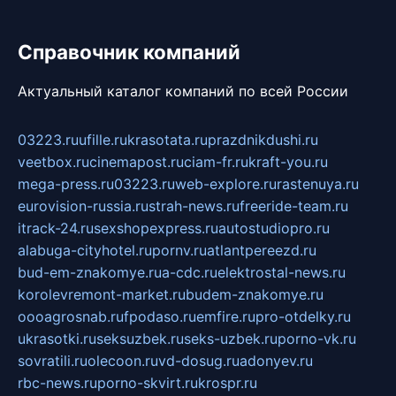
Справочник компаний
Актуальный каталог компаний по всей России
03223.ru
ufille.ru
krasotata.ru
prazdnikdushi.ru
veetbox.ru
cinemapost.ru
ciam-fr.ru
kraft-you.ru
mega-press.ru
03223.ru
web-explore.ru
rastenuya.ru
eurovision-russia.ru
strah-news.ru
freeride-team.ru
itrack-24.ru
sexshopexpress.ru
autostudiopro.ru
alabuga-cityhotel.ru
pornv.ru
atlantpereezd.ru
bud-em-znakomye.ru
a-cdc.ru
elektrostal-news.ru
korolevremont-market.ru
budem-znakomye.ru
oooagrosnab.ru
fpodaso.ru
emfire.ru
pro-otdelky.ru
ukrasotki.ru
seksuzbek.ru
seks-uzbek.ru
porno-vk.ru
sovratili.ru
olecoon.ru
vd-dosug.ru
adonyev.ru
rbc-news.ru
porno-skvirt.ru
krospr.ru