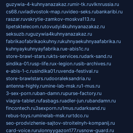
guzywia-4-kuhnyanazakaz.ru
mir-tk.ru
vlknrussia.ru
cs68.ru
vladivostok-map.ru
video-seks.ru
bankaribi.ru
raszar.ru
vskrytie-zamkov-moskva113.ru
lipetsktelecom.ru
tovudyi4kuhnyanazakaz.ru
seksuzb.ru
guzywia4kuhnyanazakaz.ru
fabrikaofabrikaokuhny.ru
kuhnyaekuhnyaafabrika.ru
kuhnyaykuhnyayfabrika.ru
e-abis1c.ru
store-brawl-stars.ru
kts-services.ru
dark-sand.ru
sindika-01.ru
sp-life.ru
x-legion.ru
sib-archives.ru
e-abis-1-c.ru
sindika01.ru
venda-festival.ru
store-brawlstars.ru
dooraleksandria.ru
antenna-highly.ru
mine-lab-msk.ru
1-mus.ru
3-sex-porn.ru
ban-damn.ru
purse-factory.ru
viagra-tablet.ru
fasbags.ru
adler-jun.ru
bandamn.ru
fincontech.ru
3sexporn.ru
1mus.ru
darksand.ru
rebus-toys.ru
minelab-msk.ru
rtdco.ru
seo-prodvizhenie-sajtov-stroitelnyh-kompanij.ru
card-voice.ru
rulonnyygazon177.ru
snow-guard.ru