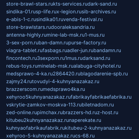
store-brawl-stars.ru
kts-services.ru
dark-sand.ru
sindika-01.ru
sp-life.ru
x-legion.ru
sib-archives.ru
e-abis-1-c.ru
sindika01.ru
venda-festival.ru
store-brawlstars.ru
dooraleksandria.ru
antenna-highly.ru
mine-lab-msk.ru
1-mus.ru
3-sex-porn.ru
ban-damn.ru
purse-factory.ru
viagra-tablet.ru
fasbags.ru
adler-jun.ru
bandamn.ru
fincontech.ru
3sexporn.ru
1mus.ru
darksand.ru
rebus-toys.ru
minelab-msk.ru
alabuga-cityhotel.ru
medsprawo-4-ka.ru
2864420.ru
blagodarenie-spb.ru
zajmy24.ru
tovudyi-4-kuhnyanazakaz.ru
brazzerscom.ru
medsprawo4ka.ru
xehyroo5kuhnyanazakaz.ru
fabrikayfabrikaefabrika.ru
vskrytie-zamkov-moskva-113.ru
biletnadom.ru
zed-online.ru
pimchax.ru
brazzers-hd.ru
z-host.ru
kitubeu2kuhnyanazakaz.ru
naperekate.ru
kuhnyaofabrikaufabrik.ru
kitubeu-2-kuhnyanazakaz.ru
xehyroo-5-kuhnyanazakaz.ru
cs-68.ru