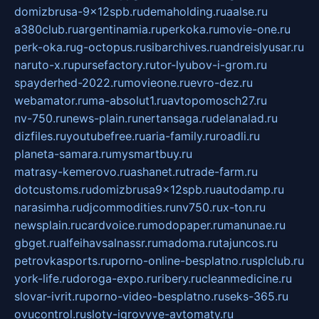
domizbrusa-9x12spb.ru
demaholding.ru
aalse.ru
a380club.ru
argentinamia.ru
perkoka.ru
movie-one.ru
perk-oka.ru
g-octopus.ru
sibarchives.ru
andreislyusar.ru
naruto-x.ru
pursefactory.ru
tor-lyubov-i-grom.ru
spayderhed-2022.ru
movieone.ru
evro-dez.ru
webamator.ru
ma-absolut1.ru
avtopomosch27.ru
nv-750.ru
news-plain.ru
nertansaga.ru
delanalad.ru
dizfiles.ru
youtubefree.ru
aria-family.ru
roadli.ru
planeta-samara.ru
mysmartbuy.ru
matrasy-kemerovo.ru
ashanet.ru
trade-farm.ru
dotcustoms.ru
domizbrusa9x12spb.ru
autodamp.ru
narasimha.ru
djcommodities.ru
nv750.ru
x-ton.ru
newsplain.ru
cardvoice.ru
modopaper.ru
manunae.ru
gbget.ru
alfeihavsalnassr.ru
madoma.ru
tajuncos.ru
petrovkasports.ru
porno-online-besplatno.ru
splclub.ru
york-life.ru
doroga-expo.ru
ribery.ru
cleanmedicine.ru
slovar-ivrit.ru
porno-video-besplatno.ru
seks-365.ru
ovucontrol.ru
sloty-igrovyye-avtomaty.ru