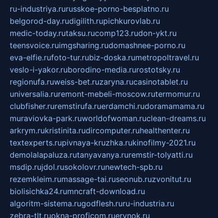
ru-industriya.ru
russkoe-porno-besplatno.ru
belgorod-day.ru
digilith.ru
pichkurovlab.ru
medic-today.ru
taksu.ru
comp123.ru
don-ykt.ru
teensvoice.ru
imgsharing.ru
domashnee-porno.ru
eva-elfie.ru
foto-tur.ru
biz-doska.ru
metropoltravel.ru
veslo-i-yakor.ru
borodino-media.ru
rostotsky.ru
regionufa.ru
weiss-bet.ru
zaryna.ru
casinotablet.ru
universalia.ru
remont-mebeli-moscow.ru
termomur.ru
clubfisher.ru
remstirufa.ru
erdamchi.ru
doramamama.ru
muraviovka-park.ru
worldofwoman.ru
clean-dreams.ru
arkrym.ru
kristinita.ru
dircomputer.ru
healthenter.ru
textexperts.ru
pivnaya-kruzhka.ru
kinofilmy-2021.ru
demolalapaluza.ru
tanyavanya.ru
remstir-tolyatti.ru
msdip.ru
jdol.ru
sokolovr.ru
newtech-spb.ru
rezemkleim.ru
massage-tai.ru
seonub.ru
zvonitut.ru
biolisichka24.ru
mncraft-download.ru
algoritm-sistema.ru
godflesh.ru
ru-industria.ru
zebra-tlt.ru
okna-proficom.ru
erynok.ru