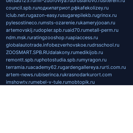
detsad125.ru
mir-zdoroviya.ru
bruslanovo.ru
siterem.ru
council.spb.ru
лодкипатриот.рф
kafekolizey.ru
iclub.net.ru
gazon-easy.ru
sugarepilekb.ru
grinox.ru
pylesostineco.ru
msts-ozarenie.ru
kameryjooan.ru
artemovskij.ru
dopler.spb.ru
aid70.ru
metall-perm.ru
ndm.msk.ru
ratingzooshop.ru
apiaccess.ru
globalautotrade.info
bezverhovskoe.ru
drsschool.ru
ZOOSMART.SPB.RU
dalakony.ru
medikijob.ru
remontt.spb.ru
photostudia.spb.ru
myragon.ru
terramia.ru
academy62.ru
gardengallereya.ru
rti.com.ru
artem-news.ru
biserinca.ru
krasnodarkurort.com
imshowtv.ru
mebel-v-tule.ru
mobtopik.ru
pcsecurity.net.ru
tool-sib.ru
multimetrunit.ru
sp-tour.ru
fan-cs.ru
santeh-russia.ru
symbian9.net.ru
DSHAIR.RU
tmmotors.spb.ru
xjocuricopii.com
musavtomat.msk.ru
obustrojdom.ru
sovetcik.ru
ybaranovskaya.ru
ppknews.ru
cult-alshei.ru
JAPANRUSSIA.RU
proekciyamebel.ru
imper-finans.ru
rim.org.ru