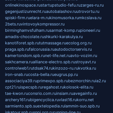
onlinekinospace.ru
startupstudio-fefu.ru
zarges-ru.ru
gegenjustizunrecht.ru
autobalashov.ru
utrovortu.ru
spiski-firm.ru
elara-m.ru
kinomusorka.ru
mkcslava.ru
2bets.ru
vintovoykompressor.ru
birminghamvsfulham.ru
sarmat-komp.ru
pioneeri.ru
amadis-chocolate.ru
shkurki-karakulya.ru
kanotiforet.spb.ru
tutmassage.ru
ecolog.org.ru
praga.spb.ru
falcorussia.ru
autodoctorservis.ru
kamertondom.spb.ru
net-life.net.ru
avto-vozim.ru
sakhcamera.ru
alliance-electro.spb.ru
stroyavt.ru
controlweb1.ru
tdsak74.ru
kinzozo-ru.ru
kvotka.ru
iron-snab.ru
costa-bella.ru
eugrus.pp.ru
associaciya39.ru
primexpo.spb.ru
bezmorchin.ru
ia2.ru
cpt21.ru
ispecspb.ru
regahost.ru
kolosok-elita.ru
tae-kwon.ru
consrio.com.ru
insiam.ru
avegainfo.ru
archery161.ru
bigencyclica.ru
vlast16.ru
korru.net
sarmiento.spb.su
extelopedia.ru
lammin-suo.spb.ru
iskatour.spb.ru
snpi.org.ru
running-line.ru