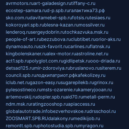
avrmotors.ru
art-galadesign.ru
tiffany-c.ru
ecostep-samara.ru
d-p.spb.ru
галактика73.рф
sko.com.ru
davitamebel-spb.ru
fotsis.ru
tesiaes.ru
kokoroyari.spb.ru
blesna-kazan.ru
mossilver.ru
lenderoq.ru
sergeydobrin.ru
tochkazvuka.msk.ru
people-of-art.ru
bezzubova.ru
clubtibet.ru
orior-aks.ru
dynamoauto.ru
szk-favorit.ru
carlines.ru
flatnsk.ru
kingbolenskaner.ru
alex-motor.ru
astroline.net.ru
act1.spb.ru
polyglot.com.ru
gidlipetsk.ru
ooo-driada.ru
detsad125.ru
mir-zdoroviya.ru
bruslanovo.ru
siterem.ru
council.spb.ru
лодкипатриот.рф
kafekolizey.ru
iclub.net.ru
gazon-easy.ru
sugarepilekb.ru
grinox.ru
pylesostineco.ru
msts-ozarenie.ru
kameryjooan.ru
artemovskij.ru
dopler.spb.ru
aid70.ru
metall-perm.ru
ndm.msk.ru
ratingzooshop.ru
apiaccess.ru
globalautotrade.info
bezverhovskoe.ru
drsschool.ru
ZOOSMART.SPB.RU
dalakony.ru
medikijob.ru
remontt.spb.ru
photostudia.spb.ru
myragon.ru