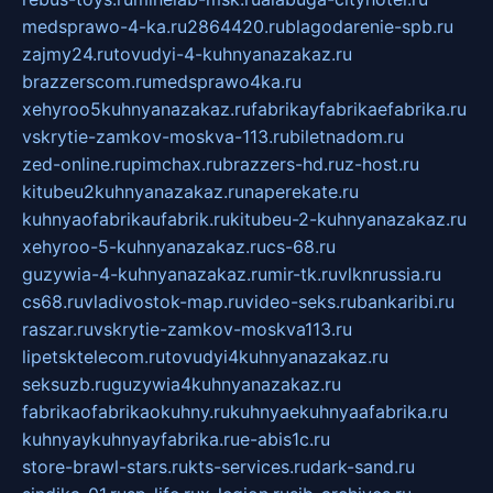
medsprawo-4-ka.ru
2864420.ru
blagodarenie-spb.ru
zajmy24.ru
tovudyi-4-kuhnyanazakaz.ru
brazzerscom.ru
medsprawo4ka.ru
xehyroo5kuhnyanazakaz.ru
fabrikayfabrikaefabrika.ru
vskrytie-zamkov-moskva-113.ru
biletnadom.ru
zed-online.ru
pimchax.ru
brazzers-hd.ru
z-host.ru
kitubeu2kuhnyanazakaz.ru
naperekate.ru
kuhnyaofabrikaufabrik.ru
kitubeu-2-kuhnyanazakaz.ru
xehyroo-5-kuhnyanazakaz.ru
cs-68.ru
guzywia-4-kuhnyanazakaz.ru
mir-tk.ru
vlknrussia.ru
cs68.ru
vladivostok-map.ru
video-seks.ru
bankaribi.ru
raszar.ru
vskrytie-zamkov-moskva113.ru
lipetsktelecom.ru
tovudyi4kuhnyanazakaz.ru
seksuzb.ru
guzywia4kuhnyanazakaz.ru
fabrikaofabrikaokuhny.ru
kuhnyaekuhnyaafabrika.ru
kuhnyaykuhnyayfabrika.ru
e-abis1c.ru
store-brawl-stars.ru
kts-services.ru
dark-sand.ru