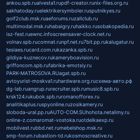
ankou.spb.ru
alvesta1.ru
pdf-creator.ru
nix-files.org.ru
sakhatoday.ru
elektrikersymboler.ru
sputnikyes.ru
golf2club.msk.ru
aeforums.ru
zallclub.ru
multimodal.msk.ru
habaigry.ru
haikko.ru
sobakopedia.ru
isz-fest.ru
ewnc.info
screensaver-clock.net.ru
volnav.spb.ru
comnat.ru
npf.net.ru
7bit.pp.ru
kalugatur.ru
tesiaes.ru
card.com.ru
kazanka.spb.ru
gildiya-kuznecov.ru
kameryboavision.ru
griffoncom.spb.ru
fabrika-emotsiy.ru
PARK-MATROSOVA.RU
agat.spb.ru
avtoyurist-moskva1.ru
hardware.org.ru
схема-авто.рф
dg-lab.ru
angrup.ru
recruiter.spb.ru
music8.spb.ru
krsk124.ru
kubok.spb.ru
romanofforex.ru
analitikaplus.ru
spyonline.ru
zosikamery.ru
sloboda-ural.pp.ru
AUTO-COM.SU
hohota.net
alimy.ru
online-z.com
aromat-vostoka.ru
otdelkaexp.ru
mobilvest.ru
bbd.net.ru
mebelshop.msk.ru
smp-forum.ru
bastion-td.ru
kosmoscreative.ru