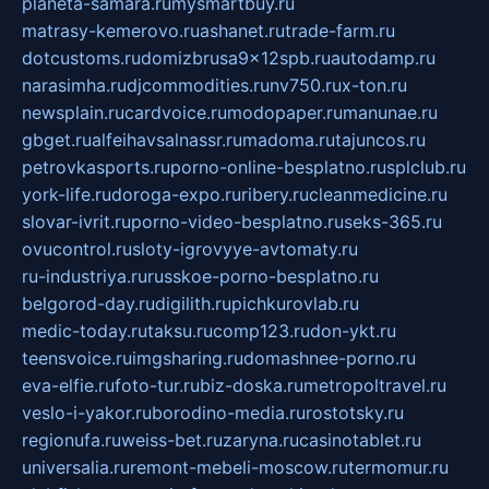
planeta-samara.ru
mysmartbuy.ru
matrasy-kemerovo.ru
ashanet.ru
trade-farm.ru
dotcustoms.ru
domizbrusa9x12spb.ru
autodamp.ru
narasimha.ru
djcommodities.ru
nv750.ru
x-ton.ru
newsplain.ru
cardvoice.ru
modopaper.ru
manunae.ru
gbget.ru
alfeihavsalnassr.ru
madoma.ru
tajuncos.ru
petrovkasports.ru
porno-online-besplatno.ru
splclub.ru
york-life.ru
doroga-expo.ru
ribery.ru
cleanmedicine.ru
slovar-ivrit.ru
porno-video-besplatno.ru
seks-365.ru
ovucontrol.ru
sloty-igrovyye-avtomaty.ru
ru-industriya.ru
russkoe-porno-besplatno.ru
belgorod-day.ru
digilith.ru
pichkurovlab.ru
medic-today.ru
taksu.ru
comp123.ru
don-ykt.ru
teensvoice.ru
imgsharing.ru
domashnee-porno.ru
eva-elfie.ru
foto-tur.ru
biz-doska.ru
metropoltravel.ru
veslo-i-yakor.ru
borodino-media.ru
rostotsky.ru
regionufa.ru
weiss-bet.ru
zaryna.ru
casinotablet.ru
universalia.ru
remont-mebeli-moscow.ru
termomur.ru