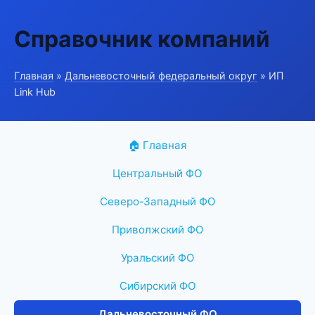
Справочник компаний
Главная
»
Дальневосточный федеральный округ
» ИП
Link Hub
🏠 Главная
Центральный ФО
Северо-Западный ФО
Приволжский ФО
Уральский ФО
Сибирский ФО
Дальневосточный ФО