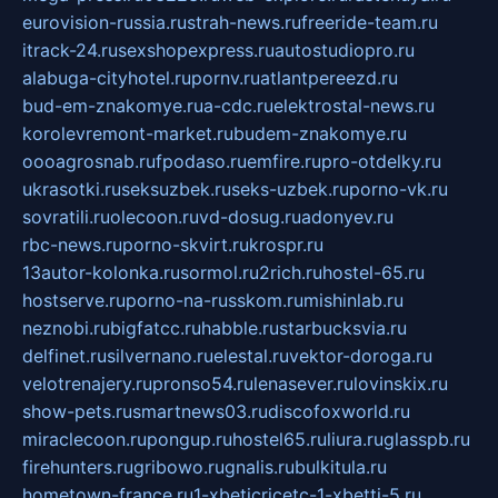
eurovision-russia.ru
strah-news.ru
freeride-team.ru
itrack-24.ru
sexshopexpress.ru
autostudiopro.ru
alabuga-cityhotel.ru
pornv.ru
atlantpereezd.ru
bud-em-znakomye.ru
a-cdc.ru
elektrostal-news.ru
korolevremont-market.ru
budem-znakomye.ru
oooagrosnab.ru
fpodaso.ru
emfire.ru
pro-otdelky.ru
ukrasotki.ru
seksuzbek.ru
seks-uzbek.ru
porno-vk.ru
sovratili.ru
olecoon.ru
vd-dosug.ru
adonyev.ru
rbc-news.ru
porno-skvirt.ru
krospr.ru
13autor-kolonka.ru
sormol.ru
2rich.ru
hostel-65.ru
hostserve.ru
porno-na-russkom.ru
mishinlab.ru
neznobi.ru
bigfatcc.ru
habble.ru
starbucksvia.ru
delfinet.ru
silvernano.ru
elestal.ru
vektor-doroga.ru
velotrenajery.ru
pronso54.ru
lenasever.ru
lovinskix.ru
show-pets.ru
smartnews03.ru
discofoxworld.ru
miraclecoon.ru
pongup.ru
hostel65.ru
liura.ru
glasspb.ru
firehunters.ru
gribowo.ru
gnalis.ru
bulkitula.ru
hometown-france.ru
1-xbeticricetc-1-xbetti-5.ru