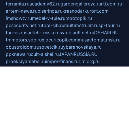
terramia.ru
academy62.ru
gardengallereya.ru
rti.com.ru
artem-news.ru
biserinca.ru
krasnodarkurort.com
imshowtv.ru
mebel-v-tule.ru
mobtopik.ru
pcsecurity.net.ru
tool-sib.ru
multimetrunit.ru
sp-tour.ru
fan-cs.ru
santeh-russia.ru
symbian9.net.ru
DSHAIR.RU
tmmotors.spb.ru
xjocuricopii.com
musavtomat.msk.ru
obustrojdom.ru
sovetcik.ru
ybaranovskaya.ru
ppknews.ru
cult-alshei.ru
JAPANRUSSIA.RU
proekciyamebel.ru
imper-finans.ru
rim.org.ru
glamourai.ru
brassminus.ru
zabor-pro.ru
ftn.pp.ru
dorogoe58.ru
laimengpacker.ru
kuzova-zapchasti.ru
sageerp.ru
taxodrom.ru
dsrazvitie.ru
hardcity.net.ru
ratinghomegames.ru
topservice25.ru
gubernyan.ru
gtglasslined.ru
ii4.ru
tssport.spb.ru
andorra24.com
blackwallstreet.ru
oboimos.ru
optim-doors.com.ru
ikuch.ru
nycr.org.ru
npa21.ru
vremya-ch.spb.ru
desert000.ru
ivtorgi.ru
ifiori.ru
catalog-statei.ru
dcv.org.ru
spetsmaster174.ru
ipkameryhiseeu.ru