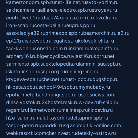
kamertondom.spb.ru
net-life.net.ru
avto-vozim.ru
sakhcamera.ru
alliance-electro.spb.ru
stroyavt.ru
controlweb1.ru
tdsak74.ru
kinzozo-ru.ru
kvotka.ru
iron-snab.ru
costa-bella.ru
eugrus.pp.ru
associaciya39.ru
primexpo.spb.ru
bezmorchin.ru
ia2.ru
cpt21.ru
ispecspb.ru
regahost.ru
kolosok-elita.ru
tae-kwon.ru
consrio.com.ru
insiam.ru
avegainfo.ru
archery161.ru
bigencyclica.ru
vlast16.ru
korru.net
sarmiento.spb.su
extelopedia.ru
lammin-suo.spb.ru
iskatour.spb.ru
snpi.org.ru
running-line.ru
krygeva-spa.ru
chel.net.ru
rust-loco.ru
dugshop.ru
hl-beta.spb.ru
school494.spb.ru
mymubaby.ru
epoha-metalband.ru
ngr.spb.ru
rusgosnews.com
dieselvostok.ru
24hostel.msk.ru
w-dev.ru
f-ship.ru
regsmi.ru
filmnetwork.ru
malinasp.ru
kinosvin.ru
h2o-salon.ru
malutkayork.ru
deltaprim.spb.ru
tango-perm.ru
gooddir.ru
sgv.su
multiki-online.com
webkrasotki.com
cherinvest.ru
detskiy-ostrov.ru