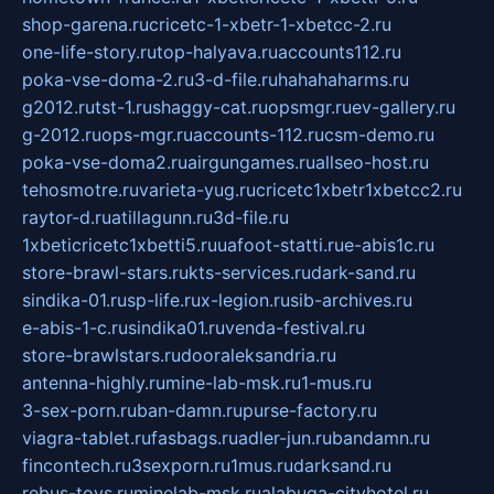
shop-garena.ru
cricetc-1-xbetr-1-xbetcc-2.ru
one-life-story.ru
top-halyava.ru
accounts112.ru
poka-vse-doma-2.ru
3-d-file.ru
hahahaharms.ru
g2012.ru
tst-1.ru
shaggy-cat.ru
opsmgr.ru
ev-gallery.ru
g-2012.ru
ops-mgr.ru
accounts-112.ru
csm-demo.ru
poka-vse-doma2.ru
airgungames.ru
allseo-host.ru
tehosmotre.ru
varieta-yug.ru
cricetc1xbetr1xbetcc2.ru
raytor-d.ru
atillagunn.ru
3d-file.ru
1xbeticricetc1xbetti5.ru
uafoot-statti.ru
e-abis1c.ru
store-brawl-stars.ru
kts-services.ru
dark-sand.ru
sindika-01.ru
sp-life.ru
x-legion.ru
sib-archives.ru
e-abis-1-c.ru
sindika01.ru
venda-festival.ru
store-brawlstars.ru
dooraleksandria.ru
antenna-highly.ru
mine-lab-msk.ru
1-mus.ru
3-sex-porn.ru
ban-damn.ru
purse-factory.ru
viagra-tablet.ru
fasbags.ru
adler-jun.ru
bandamn.ru
fincontech.ru
3sexporn.ru
1mus.ru
darksand.ru
rebus-toys.ru
minelab-msk.ru
alabuga-cityhotel.ru