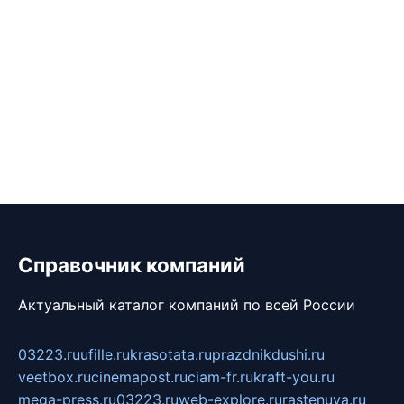
Справочник компаний
Актуальный каталог компаний по всей России
03223.ru
ufille.ru
krasotata.ru
prazdnikdushi.ru
veetbox.ru
cinemapost.ru
ciam-fr.ru
kraft-you.ru
mega-press.ru
03223.ru
web-explore.ru
rastenuya.ru