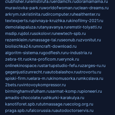
clubfisher.ru
remstirufa.ru
erdamchi.ru
doramamama.ru
muraviovka-park.ru
worldofwoman.ru
clean-dreams.ru
arkrym.ru
kristinita.ru
dircomputer.ru
healthenter.ru
textexperts.ru
pivnaya-kruzhka.ru
kinofilmy-2021.ru
demolalapaluza.ru
tanyavanya.ru
remstir-tolyatti.ru
msdip.ru
jdol.ru
sokolovr.ru
newtech-spb.ru
rezemkleim.ru
massage-tai.ru
seonub.ru
zvonitut.ru
biolisichka24.ru
mncraft-download.ru
algoritm-sistema.ru
godflesh.ru
ru-industria.ru
zebra-tlt.ru
okna-proficom.ru
erynok.ru
onlinekinospace.ru
startupstudio-fefu.ru
zarges-ru.ru
gegenjustizunrecht.ru
autobalashov.ru
utrovortu.ru
spiski-firm.ru
elara-m.ru
kinomusorka.ru
mkcslava.ru
2bets.ru
vintovoykompressor.ru
birminghamvsfulham.ru
sarmat-komp.ru
pioneeri.ru
amadis-chocolate.ru
shkurki-karakulya.ru
kanotiforet.spb.ru
tutmassage.ru
ecolog.org.ru
praga.spb.ru
falcorussia.ru
autodoctorservis.ru