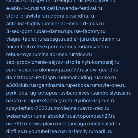
sindika-01.ru
sp-life.ru
x-legion.ru
sib-archives.ru
e-abis-1-c.ru
sindika01.ru
venda-festival.ru
store-brawlstars.ru
dooraleksandria.ru
antenna-highly.ru
mine-lab-msk.ru
1-mus.ru
3-sex-porn.ru
ban-damn.ru
purse-factory.ru
viagra-tablet.ru
fasbags.ru
adler-jun.ru
bandamn.ru
fincontech.ru
3sexporn.ru
1mus.ru
darksand.ru
rebus-toys.ru
minelab-msk.ru
rtdco.ru
seo-prodvizhenie-sajtov-stroitelnyh-kompanij.ru
card-voice.ru
rulonnyygazon177.ru
snow-guard.ru
domizbrusa-9x12spb.ru
demaholding.ru
aalse.ru
a380club.ru
argentinamia.ru
perkoka.ru
movie-one.ru
perk-oka.ru
g-octopus.ru
sibarchives.ru
andreislyusar.ru
naruto-x.ru
pursefactory.ru
tor-lyubov-i-grom.ru
spayderhed-2022.ru
movieone.ru
evro-dez.ru
webamator.ru
ma-absolut1.ru
avtopomosch27.ru
nv-750.ru
news-plain.ru
nertansaga.ru
delanalad.ru
dizfiles.ru
youtubefree.ru
aria-family.ru
roadli.ru