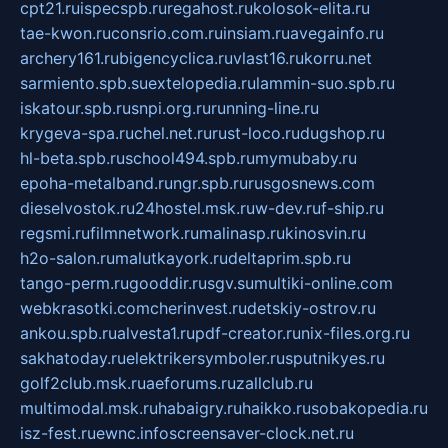
cpt21.ru
ispecspb.ru
regahost.ru
kolosok-elita.ru
tae-kwon.ru
consrio.com.ru
insiam.ru
avegainfo.ru
archery161.ru
bigencyclica.ru
vlast16.ru
korru.net
sarmiento.spb.su
extelopedia.ru
lammin-suo.spb.ru
iskatour.spb.ru
snpi.org.ru
running-line.ru
krygeva-spa.ru
chel.net.ru
rust-loco.ru
dugshop.ru
hl-beta.spb.ru
school494.spb.ru
mymubaby.ru
epoha-metalband.ru
ngr.spb.ru
rusgosnews.com
dieselvostok.ru
24hostel.msk.ru
w-dev.ru
f-ship.ru
regsmi.ru
filmnetwork.ru
malinasp.ru
kinosvin.ru
h2o-salon.ru
malutkayork.ru
deltaprim.spb.ru
tango-perm.ru
gooddir.ru
sgv.su
multiki-online.com
webkrasotki.com
cherinvest.ru
detskiy-ostrov.ru
ankou.spb.ru
alvesta1.ru
pdf-creator.ru
nix-files.org.ru
sakhatoday.ru
elektrikersymboler.ru
sputnikyes.ru
golf2club.msk.ru
aeforums.ru
zallclub.ru
multimodal.msk.ru
habaigry.ru
haikko.ru
sobakopedia.ru
isz-fest.ru
ewnc.info
screensaver-clock.net.ru