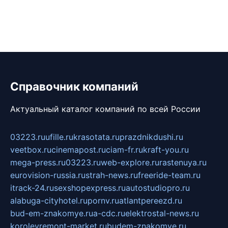
Справочник компаний
Актуальный каталог компаний по всей России
03223.ru
ufille.ru
krasotata.ru
prazdnikdushi.ru
veetbox.ru
cinemapost.ru
ciam-fr.ru
kraft-you.ru
mega-press.ru
03223.ru
web-explore.ru
rastenuya.ru
eurovision-russia.ru
strah-news.ru
freeride-team.ru
itrack-24.ru
sexshopexpress.ru
autostudiopro.ru
alabuga-cityhotel.ru
pornv.ru
atlantpereezd.ru
bud-em-znakomye.ru
a-cdc.ru
elektrostal-news.ru
korolevremont-market.ru
budem-znakomye.ru