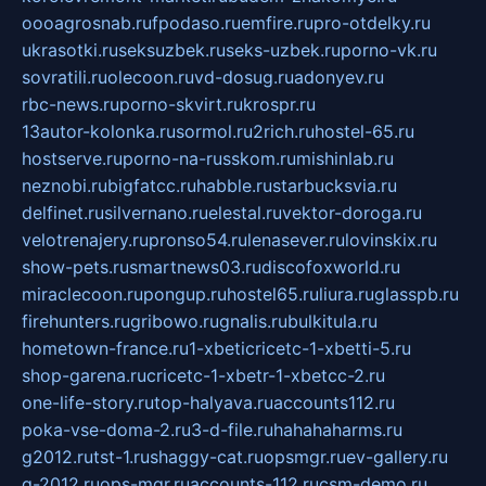
oooagrosnab.ru
fpodaso.ru
emfire.ru
pro-otdelky.ru
ukrasotki.ru
seksuzbek.ru
seks-uzbek.ru
porno-vk.ru
sovratili.ru
olecoon.ru
vd-dosug.ru
adonyev.ru
rbc-news.ru
porno-skvirt.ru
krospr.ru
13autor-kolonka.ru
sormol.ru
2rich.ru
hostel-65.ru
hostserve.ru
porno-na-russkom.ru
mishinlab.ru
neznobi.ru
bigfatcc.ru
habble.ru
starbucksvia.ru
delfinet.ru
silvernano.ru
elestal.ru
vektor-doroga.ru
velotrenajery.ru
pronso54.ru
lenasever.ru
lovinskix.ru
show-pets.ru
smartnews03.ru
discofoxworld.ru
miraclecoon.ru
pongup.ru
hostel65.ru
liura.ru
glasspb.ru
firehunters.ru
gribowo.ru
gnalis.ru
bulkitula.ru
hometown-france.ru
1-xbeticricetc-1-xbetti-5.ru
shop-garena.ru
cricetc-1-xbetr-1-xbetcc-2.ru
one-life-story.ru
top-halyava.ru
accounts112.ru
poka-vse-doma-2.ru
3-d-file.ru
hahahaharms.ru
g2012.ru
tst-1.ru
shaggy-cat.ru
opsmgr.ru
ev-gallery.ru
g-2012.ru
ops-mgr.ru
accounts-112.ru
csm-demo.ru