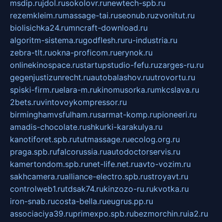
msdip.ru
jdol.ru
sokolovr.ru
newtech-spb.ru
rezemkleim.ru
massage-tai.ru
seonub.ru
zvonitut.ru
biolisichka24.ru
mncraft-download.ru
algoritm-sistema.ru
godflesh.ru
ru-industria.ru
zebra-tlt.ru
okna-proficom.ru
erynok.ru
onlinekinospace.ru
startupstudio-fefu.ru
zarges-ru.ru
gegenjustizunrecht.ru
autobalashov.ru
utrovortu.ru
spiski-firm.ru
elara-m.ru
kinomusorka.ru
mkcslava.ru
2bets.ru
vintovoykompressor.ru
birminghamvsfulham.ru
sarmat-komp.ru
pioneeri.ru
amadis-chocolate.ru
shkurki-karakulya.ru
kanotiforet.spb.ru
tutmassage.ru
ecolog.org.ru
praga.spb.ru
falcorussia.ru
autodoctorservis.ru
kamertondom.spb.ru
net-life.net.ru
avto-vozim.ru
sakhcamera.ru
alliance-electro.spb.ru
stroyavt.ru
controlweb1.ru
tdsak74.ru
kinzozo-ru.ru
kvotka.ru
iron-snab.ru
costa-bella.ru
eugrus.pp.ru
associaciya39.ru
primexpo.spb.ru
bezmorchin.ru
ia2.ru