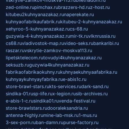
vskrytie-zamkov-moskva-113.ru
biletnadom.ru
zed-online.ru
pimchax.ru
brazzers-hd.ru
z-host.ru
kitubeu2kuhnyanazakaz.ru
naperekate.ru
kuhnyaofabrikaufabrik.ru
kitubeu-2-kuhnyanazakaz.ru
xehyroo-5-kuhnyanazakaz.ru
cs-68.ru
guzywia-4-kuhnyanazakaz.ru
mir-tk.ru
vlknrussia.ru
cs68.ru
vladivostok-map.ru
video-seks.ru
bankaribi.ru
raszar.ru
vskrytie-zamkov-moskva113.ru
lipetsktelecom.ru
tovudyi4kuhnyanazakaz.ru
seksuzb.ru
guzywia4kuhnyanazakaz.ru
fabrikaofabrikaokuhny.ru
kuhnyaekuhnyaafabrika.ru
kuhnyaykuhnyayfabrika.ru
e-abis1c.ru
store-brawl-stars.ru
kts-services.ru
dark-sand.ru
sindika-01.ru
sp-life.ru
x-legion.ru
sib-archives.ru
e-abis-1-c.ru
sindika01.ru
venda-festival.ru
store-brawlstars.ru
dooraleksandria.ru
antenna-highly.ru
mine-lab-msk.ru
1-mus.ru
3-sex-porn.ru
ban-damn.ru
purse-factory.ru