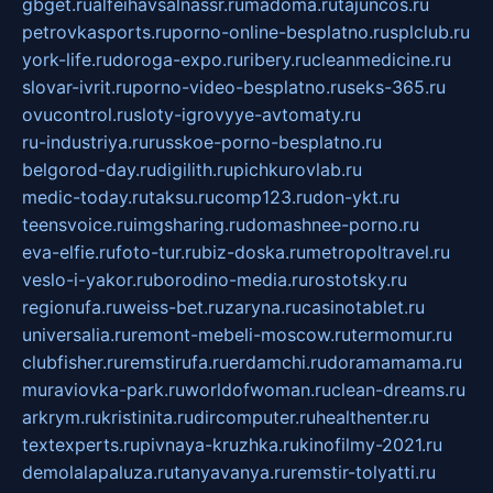
gbget.ru
alfeihavsalnassr.ru
madoma.ru
tajuncos.ru
petrovkasports.ru
porno-online-besplatno.ru
splclub.ru
york-life.ru
doroga-expo.ru
ribery.ru
cleanmedicine.ru
slovar-ivrit.ru
porno-video-besplatno.ru
seks-365.ru
ovucontrol.ru
sloty-igrovyye-avtomaty.ru
ru-industriya.ru
russkoe-porno-besplatno.ru
belgorod-day.ru
digilith.ru
pichkurovlab.ru
medic-today.ru
taksu.ru
comp123.ru
don-ykt.ru
teensvoice.ru
imgsharing.ru
domashnee-porno.ru
eva-elfie.ru
foto-tur.ru
biz-doska.ru
metropoltravel.ru
veslo-i-yakor.ru
borodino-media.ru
rostotsky.ru
regionufa.ru
weiss-bet.ru
zaryna.ru
casinotablet.ru
universalia.ru
remont-mebeli-moscow.ru
termomur.ru
clubfisher.ru
remstirufa.ru
erdamchi.ru
doramamama.ru
muraviovka-park.ru
worldofwoman.ru
clean-dreams.ru
arkrym.ru
kristinita.ru
dircomputer.ru
healthenter.ru
textexperts.ru
pivnaya-kruzhka.ru
kinofilmy-2021.ru
demolalapaluza.ru
tanyavanya.ru
remstir-tolyatti.ru