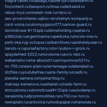
viagra-tablet.ru
fasbags.ru
adler-jun.ru
bandamn.ru
fincontech.ru
3sexporn.ru
1mus.ru
darksand.ru
rebus-toys.ru
minelab-msk.ru
rtdco.ru
seo-prodvizhenie-sajtov-stroitelnyh-kompanij.ru
card-voice.ru
rulonnyygazon177.ru
snow-guard.ru
domizbrusa-9x12spb.ru
demaholding.ru
aalse.ru
a380club.ru
argentinamia.ru
perkoka.ru
movie-one.ru
perk-oka.ru
g-octopus.ru
sibarchives.ru
andreislyusar.ru
naruto-x.ru
pursefactory.ru
tor-lyubov-i-grom.ru
spayderhed-2022.ru
movieone.ru
evro-dez.ru
webamator.ru
ma-absolut1.ru
avtopomosch27.ru
nv-750.ru
news-plain.ru
nertansaga.ru
delanalad.ru
dizfiles.ru
youtubefree.ru
aria-family.ru
roadli.ru
planeta-samara.ru
mysmartbuy.ru
matrasy-kemerovo.ru
ashanet.ru
trade-farm.ru
dotcustoms.ru
domizbrusa9x12spb.ru
autodamp.ru
narasimha.ru
djcommodities.ru
nv750.ru
x-ton.ru
newsplain.ru
cardvoice.ru
modopaper.ru
manunae.ru