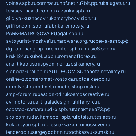
volnav.spb.ru
comnat.ru
npf.net.ru
7bit.pp.ru
kalugatur.ru
tesiaes.ru
card.com.ru
kazanka.spb.ru
gildiya-kuznecov.ru
kameryboavision.ru
griffoncom.spb.ru
fabrika-emotsiy.ru
PARK-MATROSOVA.RU
agat.spb.ru
avtoyurist-moskva1.ru
hardware.org.ru
схема-авто.рф
dg-lab.ru
angrup.ru
recruiter.spb.ru
music8.spb.ru
krsk124.ru
kubok.spb.ru
romanofforex.ru
analitikaplus.ru
spyonline.ru
zosikamery.ru
sloboda-ural.pp.ru
AUTO-COM.SU
hohota.net
alimy.ru
online-z.com
aromat-vostoka.ru
otdelkaexp.ru
mobilvest.ru
bbd.net.ru
mebelshop.msk.ru
smp-forum.ru
bastion-td.ru
kosmoscreative.ru
avrmotors.ru
art-galadesign.ru
tiffany-c.ru
ecostep-samara.ru
d-p.spb.ru
галактика73.рф
sko.com.ru
davitamebel-spb.ru
fotsis.ru
tesiaes.ru
kokoroyari.spb.ru
blesna-kazan.ru
mossilver.ru
lenderoq.ru
sergeydobrin.ru
tochkazvuka.msk.ru