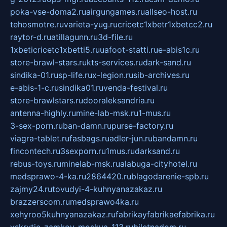
poka-vse-doma2.ru
airgungames.ru
allseo-host.ru
tehosmotre.ru
varieta-yug.ru
cricetc1xbetr1xbetcc2.ru
raytor-d.ru
atillagunn.ru
3d-file.ru
1xbeticricetc1xbetti5.ru
uafoot-statti.ru
e-abis1c.ru
store-brawl-stars.ru
kts-services.ru
dark-sand.ru
sindika-01.ru
sp-life.ru
x-legion.ru
sib-archives.ru
e-abis-1-c.ru
sindika01.ru
venda-festival.ru
store-brawlstars.ru
dooraleksandria.ru
antenna-highly.ru
mine-lab-msk.ru
1-mus.ru
3-sex-porn.ru
ban-damn.ru
purse-factory.ru
viagra-tablet.ru
fasbags.ru
adler-jun.ru
bandamn.ru
fincontech.ru
3sexporn.ru
1mus.ru
darksand.ru
rebus-toys.ru
minelab-msk.ru
alabuga-cityhotel.ru
medsprawo-4-ka.ru
2864420.ru
blagodarenie-spb.ru
zajmy24.ru
tovudyi-4-kuhnyanazakaz.ru
brazzerscom.ru
medsprawo4ka.ru
xehyroo5kuhnyanazakaz.ru
fabrikayfabrikaefabrika.ru