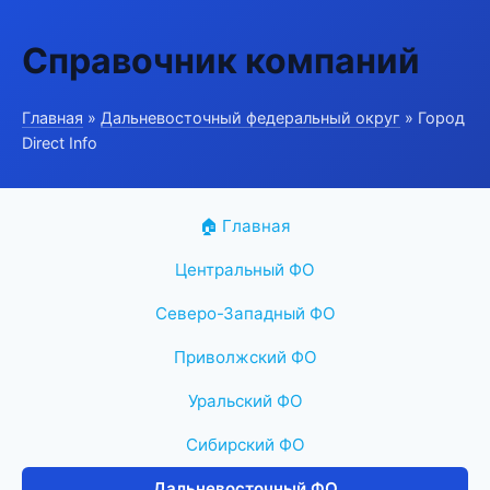
Справочник компаний
Главная
»
Дальневосточный федеральный округ
» Город
Direct Info
🏠 Главная
Центральный ФО
Северо-Западный ФО
Приволжский ФО
Уральский ФО
Сибирский ФО
Дальневосточный ФО