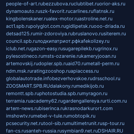
people-of-art.ru
bezzubova.ru
clubtibet.ru
orior-aks.ru
dynamoauto.ru
szk-favorit.ru
carlines.ru
flatnsk.ru
kingbolenskaner.ru
alex-motor.ru
astroline.net.ru
act1.spb.ru
polyglot.com.ru
gidlipetsk.ru
ooo-driada.ru
detsad125.ru
mir-zdoroviya.ru
bruslanovo.ru
siterem.ru
council.spb.ru
лодкипатриот.рф
kafekolizey.ru
iclub.net.ru
gazon-easy.ru
sugarepilekb.ru
grinox.ru
pylesostineco.ru
msts-ozarenie.ru
kameryjooan.ru
artemovskij.ru
dopler.spb.ru
aid70.ru
metall-perm.ru
ndm.msk.ru
ratingzooshop.ru
apiaccess.ru
globalautotrade.info
bezverhovskoe.ru
drsschool.ru
ZOOSMART.SPB.RU
dalakony.ru
medikijob.ru
remontt.spb.ru
photostudia.spb.ru
myragon.ru
terramia.ru
academy62.ru
gardengallereya.ru
rti.com.ru
artem-news.ru
biserinca.ru
krasnodarkurort.com
imshowtv.ru
mebel-v-tule.ru
mobtopik.ru
pcsecurity.net.ru
tool-sib.ru
multimetrunit.ru
sp-tour.ru
fan-cs.ru
santeh-russia.ru
symbian9.net.ru
DSHAIR.RU