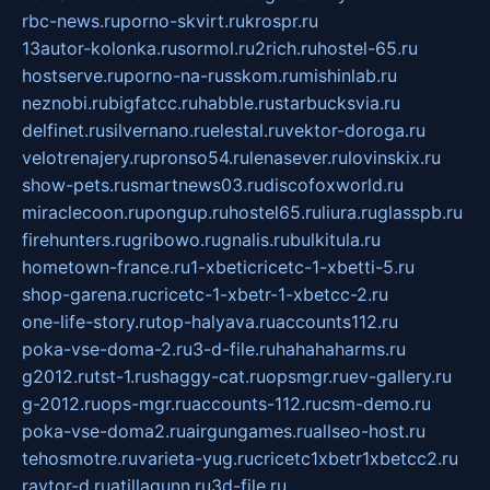
rbc-news.ru
porno-skvirt.ru
krospr.ru
13autor-kolonka.ru
sormol.ru
2rich.ru
hostel-65.ru
hostserve.ru
porno-na-russkom.ru
mishinlab.ru
neznobi.ru
bigfatcc.ru
habble.ru
starbucksvia.ru
delfinet.ru
silvernano.ru
elestal.ru
vektor-doroga.ru
velotrenajery.ru
pronso54.ru
lenasever.ru
lovinskix.ru
show-pets.ru
smartnews03.ru
discofoxworld.ru
miraclecoon.ru
pongup.ru
hostel65.ru
liura.ru
glasspb.ru
firehunters.ru
gribowo.ru
gnalis.ru
bulkitula.ru
hometown-france.ru
1-xbeticricetc-1-xbetti-5.ru
shop-garena.ru
cricetc-1-xbetr-1-xbetcc-2.ru
one-life-story.ru
top-halyava.ru
accounts112.ru
poka-vse-doma-2.ru
3-d-file.ru
hahahaharms.ru
g2012.ru
tst-1.ru
shaggy-cat.ru
opsmgr.ru
ev-gallery.ru
g-2012.ru
ops-mgr.ru
accounts-112.ru
csm-demo.ru
poka-vse-doma2.ru
airgungames.ru
allseo-host.ru
tehosmotre.ru
varieta-yug.ru
cricetc1xbetr1xbetcc2.ru
raytor-d.ru
atillagunn.ru
3d-file.ru