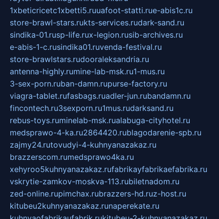
1xbeticricetc1xbetti5.ru
uafoot-statti.ru
e-abis1c.ru
store-brawl-stars.ru
kts-services.ru
dark-sand.ru
sindika-01.ru
sp-life.ru
x-legion.ru
sib-archives.ru
e-abis-1-c.ru
sindika01.ru
venda-festival.ru
store-brawlstars.ru
dooraleksandria.ru
antenna-highly.ru
mine-lab-msk.ru
1-mus.ru
3-sex-porn.ru
ban-damn.ru
purse-factory.ru
viagra-tablet.ru
fasbags.ru
adler-jun.ru
bandamn.ru
fincontech.ru
3sexporn.ru
1mus.ru
darksand.ru
rebus-toys.ru
minelab-msk.ru
alabuga-cityhotel.ru
medsprawo-4-ka.ru
2864420.ru
blagodarenie-spb.ru
zajmy24.ru
tovudyi-4-kuhnyanazakaz.ru
brazzerscom.ru
medsprawo4ka.ru
xehyroo5kuhnyanazakaz.ru
fabrikayfabrikaefabrika.ru
vskrytie-zamkov-moskva-113.ru
biletnadom.ru
zed-online.ru
pimchax.ru
brazzers-hd.ru
z-host.ru
kitubeu2kuhnyanazakaz.ru
naperekate.ru
kuhnyaofabrikaufabrik.ru
kitubeu-2-kuhnyanazakaz.ru