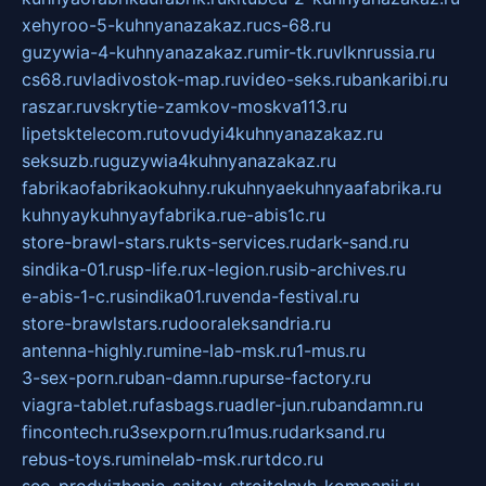
xehyroo-5-kuhnyanazakaz.ru
cs-68.ru
guzywia-4-kuhnyanazakaz.ru
mir-tk.ru
vlknrussia.ru
cs68.ru
vladivostok-map.ru
video-seks.ru
bankaribi.ru
raszar.ru
vskrytie-zamkov-moskva113.ru
lipetsktelecom.ru
tovudyi4kuhnyanazakaz.ru
seksuzb.ru
guzywia4kuhnyanazakaz.ru
fabrikaofabrikaokuhny.ru
kuhnyaekuhnyaafabrika.ru
kuhnyaykuhnyayfabrika.ru
e-abis1c.ru
store-brawl-stars.ru
kts-services.ru
dark-sand.ru
sindika-01.ru
sp-life.ru
x-legion.ru
sib-archives.ru
e-abis-1-c.ru
sindika01.ru
venda-festival.ru
store-brawlstars.ru
dooraleksandria.ru
antenna-highly.ru
mine-lab-msk.ru
1-mus.ru
3-sex-porn.ru
ban-damn.ru
purse-factory.ru
viagra-tablet.ru
fasbags.ru
adler-jun.ru
bandamn.ru
fincontech.ru
3sexporn.ru
1mus.ru
darksand.ru
rebus-toys.ru
minelab-msk.ru
rtdco.ru