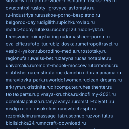
slovar-ivrit.ru
porno-video-besplatno.ru
seks-365.ru
ovucontrol.ru
sloty-igrovyye-avtomaty.ru
ru-industriya.ru
russkoe-porno-besplatno.ru
belgorod-day.ru
digilith.ru
pichkurovlab.ru
medic-today.ru
taksu.ru
comp123.ru
don-ykt.ru
teensvoice.ru
imgsharing.ru
domashnee-porno.ru
eva-elfie.ru
foto-tur.ru
biz-doska.ru
metropoltravel.ru
veslo-i-yakor.ru
borodino-media.ru
rostotsky.ru
regionufa.ru
weiss-bet.ru
zaryna.ru
casinotablet.ru
universalia.ru
remont-mebeli-moscow.ru
termomur.ru
clubfisher.ru
remstirufa.ru
erdamchi.ru
doramamama.ru
muraviovka-park.ru
worldofwoman.ru
clean-dreams.ru
arkrym.ru
kristinita.ru
dircomputer.ru
healthenter.ru
textexperts.ru
pivnaya-kruzhka.ru
kinofilmy-2021.ru
demolalapaluza.ru
tanyavanya.ru
remstir-tolyatti.ru
msdip.ru
jdol.ru
sokolovr.ru
newtech-spb.ru
rezemkleim.ru
massage-tai.ru
seonub.ru
zvonitut.ru
biolisichka24.ru
mncraft-download.ru