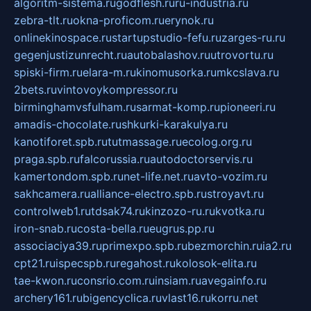
algoritm-sistema.ru
godflesh.ru
ru-industria.ru
zebra-tlt.ru
okna-proficom.ru
erynok.ru
onlinekinospace.ru
startupstudio-fefu.ru
zarges-ru.ru
gegenjustizunrecht.ru
autobalashov.ru
utrovortu.ru
spiski-firm.ru
elara-m.ru
kinomusorka.ru
mkcslava.ru
2bets.ru
vintovoykompressor.ru
birminghamvsfulham.ru
sarmat-komp.ru
pioneeri.ru
amadis-chocolate.ru
shkurki-karakulya.ru
kanotiforet.spb.ru
tutmassage.ru
ecolog.org.ru
praga.spb.ru
falcorussia.ru
autodoctorservis.ru
kamertondom.spb.ru
net-life.net.ru
avto-vozim.ru
sakhcamera.ru
alliance-electro.spb.ru
stroyavt.ru
controlweb1.ru
tdsak74.ru
kinzozo-ru.ru
kvotka.ru
iron-snab.ru
costa-bella.ru
eugrus.pp.ru
associaciya39.ru
primexpo.spb.ru
bezmorchin.ru
ia2.ru
cpt21.ru
ispecspb.ru
regahost.ru
kolosok-elita.ru
tae-kwon.ru
consrio.com.ru
insiam.ru
avegainfo.ru
archery161.ru
bigencyclica.ru
vlast16.ru
korru.net