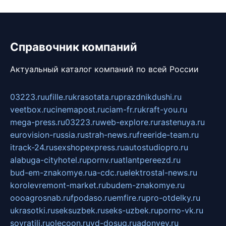
Справочник компаний
Актуальный каталог компаний по всей России
03223.ru
ufille.ru
krasotata.ru
prazdnikdushi.ru
veetbox.ru
cinemapost.ru
ciam-fr.ru
kraft-you.ru
mega-press.ru
03223.ru
web-explore.ru
rastenuya.ru
eurovision-russia.ru
strah-news.ru
freeride-team.ru
itrack-24.ru
sexshopexpress.ru
autostudiopro.ru
alabuga-cityhotel.ru
pornv.ru
atlantpereezd.ru
bud-em-znakomye.ru
a-cdc.ru
elektrostal-news.ru
korolevremont-market.ru
budem-znakomye.ru
oooagrosnab.ru
fpodaso.ru
emfire.ru
pro-otdelky.ru
ukrasotki.ru
seksuzbek.ru
seks-uzbek.ru
porno-vk.ru
sovratili.ru
olecoon.ru
vd-dosug.ru
adonyev.ru