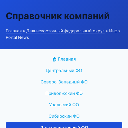
Справочник компаний
Главная
»
Дальневосточный федеральный округ
» Инфо
Portal News
🏠 Главная
Центральный ФО
Северо-Западный ФО
Приволжский ФО
Уральский ФО
Сибирский ФО
Дальневосточный ФО