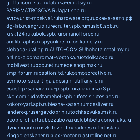
griffoncom.spb.ru
fabrika-emotsiy.ru
PARK-MATROSOVA.RU
agat.spb.ru
avtoyurist-moskva1.ru
hardware.org.ru
схема-авто.рф
dg-lab.ru
angrup.ru
recruiter.spb.ru
music8.spb.ru
krsk124.ru
kubok.spb.ru
romanofforex.ru
analitikaplus.ru
spyonline.ru
zosikamery.ru
sloboda-ural.pp.ru
AUTO-COM.SU
hohota.net
alimy.ru
online-z.com
aromat-vostoka.ru
otdelkaexp.ru
mobilvest.ru
bbd.net.ru
mebelshop.msk.ru
smp-forum.ru
bastion-td.ru
kosmoscreative.ru
avrmotors.ru
art-galadesign.ru
tiffany-c.ru
ecostep-samara.ru
d-p.spb.ru
галактика73.рф
sko.com.ru
davitamebel-spb.ru
fotsis.ru
tesiaes.ru
kokoroyari.spb.ru
blesna-kazan.ru
mossilver.ru
lenderoq.ru
sergeydobrin.ru
tochkazvuka.msk.ru
people-of-art.ru
bezzubova.ru
clubtibet.ru
orior-aks.ru
dynamoauto.ru
szk-favorit.ru
carlines.ru
flatnsk.ru
kingbolenskaner.ru
alex-motor.ru
astroline.net.ru