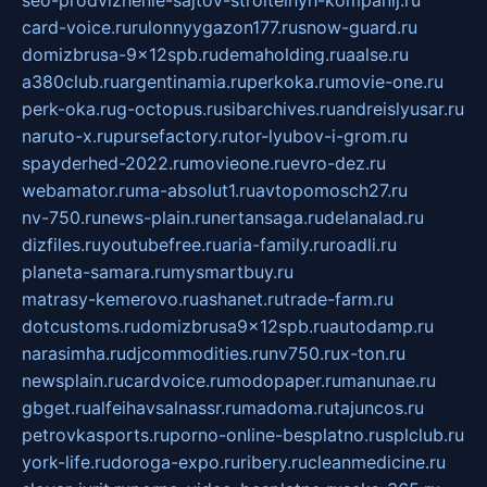
seo-prodvizhenie-sajtov-stroitelnyh-kompanij.ru
card-voice.ru
rulonnyygazon177.ru
snow-guard.ru
domizbrusa-9x12spb.ru
demaholding.ru
aalse.ru
a380club.ru
argentinamia.ru
perkoka.ru
movie-one.ru
perk-oka.ru
g-octopus.ru
sibarchives.ru
andreislyusar.ru
naruto-x.ru
pursefactory.ru
tor-lyubov-i-grom.ru
spayderhed-2022.ru
movieone.ru
evro-dez.ru
webamator.ru
ma-absolut1.ru
avtopomosch27.ru
nv-750.ru
news-plain.ru
nertansaga.ru
delanalad.ru
dizfiles.ru
youtubefree.ru
aria-family.ru
roadli.ru
planeta-samara.ru
mysmartbuy.ru
matrasy-kemerovo.ru
ashanet.ru
trade-farm.ru
dotcustoms.ru
domizbrusa9x12spb.ru
autodamp.ru
narasimha.ru
djcommodities.ru
nv750.ru
x-ton.ru
newsplain.ru
cardvoice.ru
modopaper.ru
manunae.ru
gbget.ru
alfeihavsalnassr.ru
madoma.ru
tajuncos.ru
petrovkasports.ru
porno-online-besplatno.ru
splclub.ru
york-life.ru
doroga-expo.ru
ribery.ru
cleanmedicine.ru