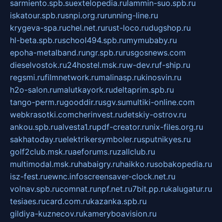
sarmiento.spb.su
extelopedia.ru
lammin-suo.spb.ru
iskatour.spb.ru
snpi.org.ru
running-line.ru
krygeva-spa.ru
chel.net.ru
rust-loco.ru
dugshop.ru
hl-beta.spb.ru
school494.spb.ru
mymubaby.ru
epoha-metalband.ru
ngr.spb.ru
rusgosnews.com
dieselvostok.ru
24hostel.msk.ru
w-dev.ru
f-ship.ru
regsmi.ru
filmnetwork.ru
malinasp.ru
kinosvin.ru
h2o-salon.ru
malutkayork.ru
deltaprim.spb.ru
tango-perm.ru
gooddir.ru
sgv.su
multiki-online.com
webkrasotki.com
cherinvest.ru
detskiy-ostrov.ru
ankou.spb.ru
alvesta1.ru
pdf-creator.ru
nix-files.org.ru
sakhatoday.ru
elektrikersymboler.ru
sputnikyes.ru
golf2club.msk.ru
aeforums.ru
zallclub.ru
multimodal.msk.ru
habaigry.ru
haikko.ru
sobakopedia.ru
isz-fest.ru
ewnc.info
screensaver-clock.net.ru
volnav.spb.ru
comnat.ru
npf.net.ru
7bit.pp.ru
kalugatur.ru
tesiaes.ru
card.com.ru
kazanka.spb.ru
gildiya-kuznecov.ru
kameryboavision.ru