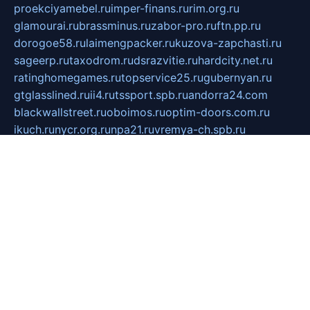
proekciyamebel.ru
imper-finans.ru
rim.org.ru
glamourai.ru
brassminus.ru
zabor-pro.ru
ftn.pp.ru
dorogoe58.ru
laimengpacker.ru
kuzova-zapchasti.ru
sageerp.ru
taxodrom.ru
dsrazvitie.ru
hardcity.net.ru
ratinghomegames.ru
topservice25.ru
gubernyan.ru
gtglasslined.ru
ii4.ru
tssport.spb.ru
andorra24.com
blackwallstreet.ru
oboimos.ru
optim-doors.com.ru
ikuch.ru
nycr.org.ru
npa21.ru
vremya-ch.spb.ru
desert000.ru
ivtorgi.ru
ifiori.ru
catalog-statei.ru
dcv.org.ru
spetsmaster174.ru
ipkameryhiseeu.ru
dum26.ru
ruspol.spb.ru
fr-opendp.ru
kam-solnyshko.ru
cheyenne-arapaho.ru
sevzapmetal.spb.ru
ted-lapidus.spb.ru
parasite-eliminator.ru
sigma-complete.ru
modernworld.ru
dama-moda.ru
eholot-group.ru
sk-nvkz.ru
DRONGOLD.RU
democratia2.ru
i-farmer.ru
mass-sport.org
jablonex.spb.ru
bookmess.ru
linkword.ru
refineua.com.ru
cs-spec.net.ru
altay-mebel.ru