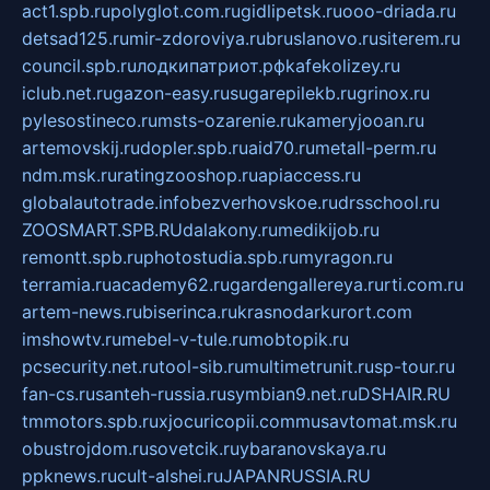
act1.spb.ru
polyglot.com.ru
gidlipetsk.ru
ooo-driada.ru
detsad125.ru
mir-zdoroviya.ru
bruslanovo.ru
siterem.ru
council.spb.ru
лодкипатриот.рф
kafekolizey.ru
iclub.net.ru
gazon-easy.ru
sugarepilekb.ru
grinox.ru
pylesostineco.ru
msts-ozarenie.ru
kameryjooan.ru
artemovskij.ru
dopler.spb.ru
aid70.ru
metall-perm.ru
ndm.msk.ru
ratingzooshop.ru
apiaccess.ru
globalautotrade.info
bezverhovskoe.ru
drsschool.ru
ZOOSMART.SPB.RU
dalakony.ru
medikijob.ru
remontt.spb.ru
photostudia.spb.ru
myragon.ru
terramia.ru
academy62.ru
gardengallereya.ru
rti.com.ru
artem-news.ru
biserinca.ru
krasnodarkurort.com
imshowtv.ru
mebel-v-tule.ru
mobtopik.ru
pcsecurity.net.ru
tool-sib.ru
multimetrunit.ru
sp-tour.ru
fan-cs.ru
santeh-russia.ru
symbian9.net.ru
DSHAIR.RU
tmmotors.spb.ru
xjocuricopii.com
musavtomat.msk.ru
obustrojdom.ru
sovetcik.ru
ybaranovskaya.ru
ppknews.ru
cult-alshei.ru
JAPANRUSSIA.RU