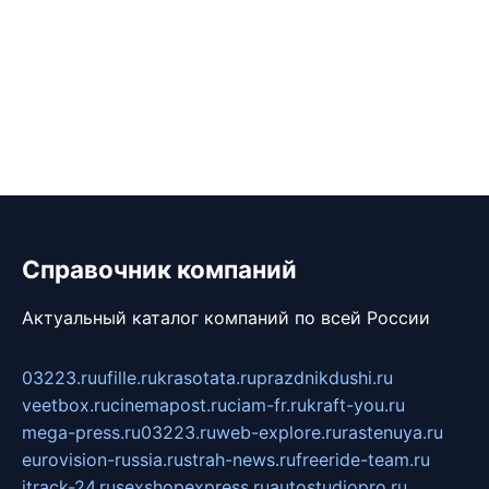
Справочник компаний
Актуальный каталог компаний по всей России
03223.ru
ufille.ru
krasotata.ru
prazdnikdushi.ru
veetbox.ru
cinemapost.ru
ciam-fr.ru
kraft-you.ru
mega-press.ru
03223.ru
web-explore.ru
rastenuya.ru
eurovision-russia.ru
strah-news.ru
freeride-team.ru
itrack-24.ru
sexshopexpress.ru
autostudiopro.ru