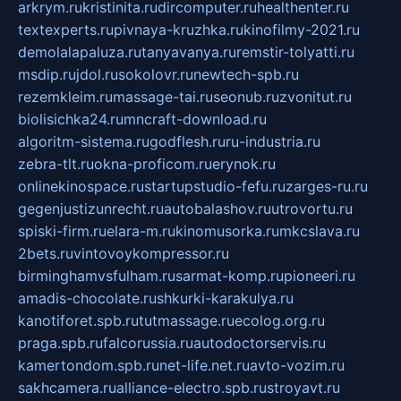
arkrym.ru
kristinita.ru
dircomputer.ru
healthenter.ru
textexperts.ru
pivnaya-kruzhka.ru
kinofilmy-2021.ru
demolalapaluza.ru
tanyavanya.ru
remstir-tolyatti.ru
msdip.ru
jdol.ru
sokolovr.ru
newtech-spb.ru
rezemkleim.ru
massage-tai.ru
seonub.ru
zvonitut.ru
biolisichka24.ru
mncraft-download.ru
algoritm-sistema.ru
godflesh.ru
ru-industria.ru
zebra-tlt.ru
okna-proficom.ru
erynok.ru
onlinekinospace.ru
startupstudio-fefu.ru
zarges-ru.ru
gegenjustizunrecht.ru
autobalashov.ru
utrovortu.ru
spiski-firm.ru
elara-m.ru
kinomusorka.ru
mkcslava.ru
2bets.ru
vintovoykompressor.ru
birminghamvsfulham.ru
sarmat-komp.ru
pioneeri.ru
amadis-chocolate.ru
shkurki-karakulya.ru
kanotiforet.spb.ru
tutmassage.ru
ecolog.org.ru
praga.spb.ru
falcorussia.ru
autodoctorservis.ru
kamertondom.spb.ru
net-life.net.ru
avto-vozim.ru
sakhcamera.ru
alliance-electro.spb.ru
stroyavt.ru