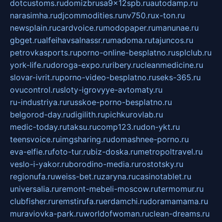
dotcustoms.ru
domizbrusa9x12spb.ru
autodamp.ru
narasimha.ru
djcommodities.ru
nv750.ru
x-ton.ru
newsplain.ru
cardvoice.ru
modopaper.ru
manunae.ru
gbget.ru
alfeihavsalnassr.ru
madoma.ru
tajuncos.ru
petrovkasports.ru
porno-online-besplatno.ru
splclub.ru
york-life.ru
doroga-expo.ru
ribery.ru
cleanmedicine.ru
slovar-ivrit.ru
porno-video-besplatno.ru
seks-365.ru
ovucontrol.ru
sloty-igrovyye-avtomaty.ru
ru-industriya.ru
russkoe-porno-besplatno.ru
belgorod-day.ru
digilith.ru
pichkurovlab.ru
medic-today.ru
taksu.ru
comp123.ru
don-ykt.ru
teensvoice.ru
imgsharing.ru
domashnee-porno.ru
eva-elfie.ru
foto-tur.ru
biz-doska.ru
metropoltravel.ru
veslo-i-yakor.ru
borodino-media.ru
rostotsky.ru
regionufa.ru
weiss-bet.ru
zaryna.ru
casinotablet.ru
universalia.ru
remont-mebeli-moscow.ru
termomur.ru
clubfisher.ru
remstirufa.ru
erdamchi.ru
doramamama.ru
muraviovka-park.ru
worldofwoman.ru
clean-dreams.ru