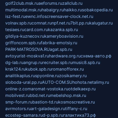
golf2club.msk.ru
aeforums.ru
zallclub.ru
multimodal.msk.ru
habaigry.ru
haikko.ru
sobakopedia.ru
isz-fest.ru
ewnc.info
screensaver-clock.net.ru
volnav.spb.ru
comnat.ru
npf.net.ru
7bit.pp.ru
kalugatur.ru
tesiaes.ru
card.com.ru
kazanka.spb.ru
gildiya-kuznecov.ru
kameryboavision.ru
griffoncom.spb.ru
fabrika-emotsiy.ru
PARK-MATROSOVA.RU
agat.spb.ru
avtoyurist-moskva1.ru
hardware.org.ru
схема-авто.рф
dg-lab.ru
angrup.ru
recruiter.spb.ru
music8.spb.ru
krsk124.ru
kubok.spb.ru
romanofforex.ru
analitikaplus.ru
spyonline.ru
zosikamery.ru
sloboda-ural.pp.ru
AUTO-COM.SU
hohota.net
alimy.ru
online-z.com
aromat-vostoka.ru
otdelkaexp.ru
mobilvest.ru
bbd.net.ru
mebelshop.msk.ru
smp-forum.ru
bastion-td.ru
kosmoscreative.ru
avrmotors.ru
art-galadesign.ru
tiffany-c.ru
ecostep-samara.ru
d-p.spb.ru
галактика73.рф