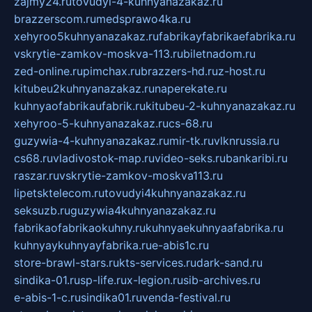
zajmy24.ru
tovudyi-4-kuhnyanazakaz.ru
brazzerscom.ru
medsprawo4ka.ru
xehyroo5kuhnyanazakaz.ru
fabrikayfabrikaefabrika.ru
vskrytie-zamkov-moskva-113.ru
biletnadom.ru
zed-online.ru
pimchax.ru
brazzers-hd.ru
z-host.ru
kitubeu2kuhnyanazakaz.ru
naperekate.ru
kuhnyaofabrikaufabrik.ru
kitubeu-2-kuhnyanazakaz.ru
xehyroo-5-kuhnyanazakaz.ru
cs-68.ru
guzywia-4-kuhnyanazakaz.ru
mir-tk.ru
vlknrussia.ru
cs68.ru
vladivostok-map.ru
video-seks.ru
bankaribi.ru
raszar.ru
vskrytie-zamkov-moskva113.ru
lipetsktelecom.ru
tovudyi4kuhnyanazakaz.ru
seksuzb.ru
guzywia4kuhnyanazakaz.ru
fabrikaofabrikaokuhny.ru
kuhnyaekuhnyaafabrika.ru
kuhnyaykuhnyayfabrika.ru
e-abis1c.ru
store-brawl-stars.ru
kts-services.ru
dark-sand.ru
sindika-01.ru
sp-life.ru
x-legion.ru
sib-archives.ru
e-abis-1-c.ru
sindika01.ru
venda-festival.ru