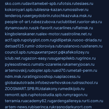
sko.com.ru
davitamebel-spb.ru
fotsis.ru
tesiaes.ru
kokoroyari.spb.ru
blesna-kazan.ru
mossilver.ru
lenderoq.ru
sergeydobrin.ru
tochkazvuka.msk.ru
people-of-art.ru
bezzubova.ru
clubtibet.ru
orior-aks.ru
dynamoauto.ru
szk-favorit.ru
carlines.ru
flatnsk.ru
kingbolenskaner.ru
alex-motor.ru
astroline.net.ru
act1.spb.ru
polyglot.com.ru
gidlipetsk.ru
ooo-driada.ru
detsad125.ru
mir-zdoroviya.ru
bruslanovo.ru
siterem.ru
council.spb.ru
лодкипатриот.рф
kafekolizey.ru
iclub.net.ru
gazon-easy.ru
sugarepilekb.ru
grinox.ru
pylesostineco.ru
msts-ozarenie.ru
kameryjooan.ru
artemovskij.ru
dopler.spb.ru
aid70.ru
metall-perm.ru
ndm.msk.ru
ratingzooshop.ru
apiaccess.ru
globalautotrade.info
bezverhovskoe.ru
drsschool.ru
ZOOSMART.SPB.RU
dalakony.ru
medikijob.ru
remontt.spb.ru
photostudia.spb.ru
myragon.ru
terramia.ru
academy62.ru
gardengallereya.ru
rti.com.ru
artem-news.ru
biserinca.ru
krasnodarkurort.com