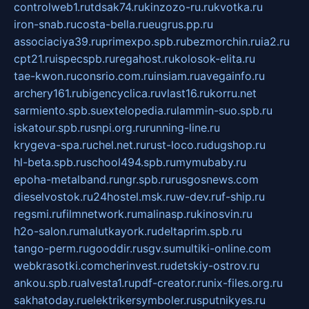
controlweb1.ru
tdsak74.ru
kinzozo-ru.ru
kvotka.ru
iron-snab.ru
costa-bella.ru
eugrus.pp.ru
associaciya39.ru
primexpo.spb.ru
bezmorchin.ru
ia2.ru
cpt21.ru
ispecspb.ru
regahost.ru
kolosok-elita.ru
tae-kwon.ru
consrio.com.ru
insiam.ru
avegainfo.ru
archery161.ru
bigencyclica.ru
vlast16.ru
korru.net
sarmiento.spb.su
extelopedia.ru
lammin-suo.spb.ru
iskatour.spb.ru
snpi.org.ru
running-line.ru
krygeva-spa.ru
chel.net.ru
rust-loco.ru
dugshop.ru
hl-beta.spb.ru
school494.spb.ru
mymubaby.ru
epoha-metalband.ru
ngr.spb.ru
rusgosnews.com
dieselvostok.ru
24hostel.msk.ru
w-dev.ru
f-ship.ru
regsmi.ru
filmnetwork.ru
malinasp.ru
kinosvin.ru
h2o-salon.ru
malutkayork.ru
deltaprim.spb.ru
tango-perm.ru
gooddir.ru
sgv.su
multiki-online.com
webkrasotki.com
cherinvest.ru
detskiy-ostrov.ru
ankou.spb.ru
alvesta1.ru
pdf-creator.ru
nix-files.org.ru
sakhatoday.ru
elektrikersymboler.ru
sputnikyes.ru