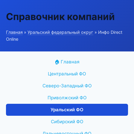
Справочник компаний
Главная
»
Уральский федеральный округ
» Инфо Direct
Online
🏠 Главная
Центральный ФО
Северо-Западный ФО
Приволжский ФО
Уральский ФО
Сибирский ФО
Дальневосточный ФО