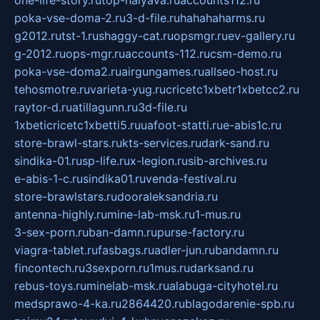
poka-vse-doma-2.ru
3-d-file.ru
hahahaharms.ru
g2012.ru
tst-1.ru
shaggy-cat.ru
opsmgr.ru
ev-gallery.ru
g-2012.ru
ops-mgr.ru
accounts-112.ru
csm-demo.ru
poka-vse-doma2.ru
airgungames.ru
allseo-host.ru
tehosmotre.ru
varieta-yug.ru
cricetc1xbetr1xbetcc2.ru
raytor-d.ru
atillagunn.ru
3d-file.ru
1xbeticricetc1xbetti5.ru
uafoot-statti.ru
e-abis1c.ru
store-brawl-stars.ru
kts-services.ru
dark-sand.ru
sindika-01.ru
sp-life.ru
x-legion.ru
sib-archives.ru
e-abis-1-c.ru
sindika01.ru
venda-festival.ru
store-brawlstars.ru
dooraleksandria.ru
antenna-highly.ru
mine-lab-msk.ru
1-mus.ru
3-sex-porn.ru
ban-damn.ru
purse-factory.ru
viagra-tablet.ru
fasbags.ru
adler-jun.ru
bandamn.ru
fincontech.ru
3sexporn.ru
1mus.ru
darksand.ru
rebus-toys.ru
minelab-msk.ru
alabuga-cityhotel.ru
medsprawo-4-ka.ru
2864420.ru
blagodarenie-spb.ru