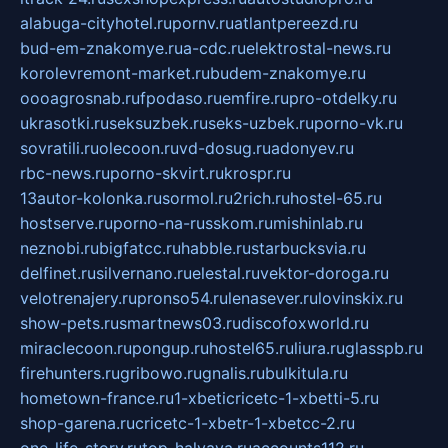
alabuga-cityhotel.ru
pornv.ru
atlantpereezd.ru
bud-em-znakomye.ru
a-cdc.ru
elektrostal-news.ru
korolevremont-market.ru
budem-znakomye.ru
oooagrosnab.ru
fpodaso.ru
emfire.ru
pro-otdelky.ru
ukrasotki.ru
seksuzbek.ru
seks-uzbek.ru
porno-vk.ru
sovratili.ru
olecoon.ru
vd-dosug.ru
adonyev.ru
rbc-news.ru
porno-skvirt.ru
krospr.ru
13autor-kolonka.ru
sormol.ru
2rich.ru
hostel-65.ru
hostserve.ru
porno-na-russkom.ru
mishinlab.ru
neznobi.ru
bigfatcc.ru
habble.ru
starbucksvia.ru
delfinet.ru
silvernano.ru
elestal.ru
vektor-doroga.ru
velotrenajery.ru
pronso54.ru
lenasever.ru
lovinskix.ru
show-pets.ru
smartnews03.ru
discofoxworld.ru
miraclecoon.ru
pongup.ru
hostel65.ru
liura.ru
glasspb.ru
firehunters.ru
gribowo.ru
gnalis.ru
bulkitula.ru
hometown-france.ru
1-xbeticricetc-1-xbetti-5.ru
shop-garena.ru
cricetc-1-xbetr-1-xbetcc-2.ru
one-life-story.ru
top-halyava.ru
accounts112.ru