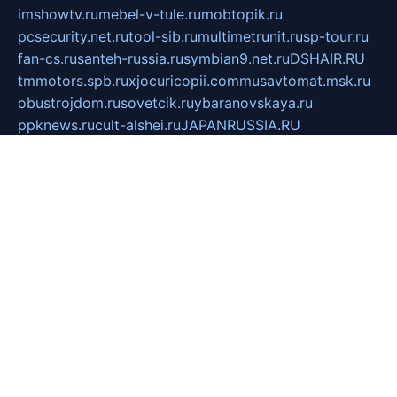
imshowtv.ru
mebel-v-tule.ru
mobtopik.ru
pcsecurity.net.ru
tool-sib.ru
multimetrunit.ru
sp-tour.ru
fan-cs.ru
santeh-russia.ru
symbian9.net.ru
DSHAIR.RU
tmmotors.spb.ru
xjocuricopii.com
musavtomat.msk.ru
obustrojdom.ru
sovetcik.ru
ybaranovskaya.ru
ppknews.ru
cult-alshei.ru
JAPANRUSSIA.RU
proekciyamebel.ru
imper-finans.ru
rim.org.ru
glamourai.ru
brassminus.ru
zabor-pro.ru
ftn.pp.ru
dorogoe58.ru
laimengpacker.ru
kuzova-zapchasti.ru
sageerp.ru
taxodrom.ru
dsrazvitie.ru
hardcity.net.ru
ratinghomegames.ru
topservice25.ru
gubernyan.ru
gtglasslined.ru
ii4.ru
tssport.spb.ru
andorra24.com
blackwallstreet.ru
oboimos.ru
optim-doors.com.ru
ikuch.ru
nycr.org.ru
npa21.ru
vremya-ch.spb.ru
desert000.ru
ivtorgi.ru
ifiori.ru
catalog-statei.ru
dcv.org.ru
spetsmaster174.ru
ipkameryhiseeu.ru
dum26.ru
ruspol.spb.ru
fr-opendp.ru
kam-solnyshko.ru
cheyenne-arapaho.ru
sevzapmetal.spb.ru