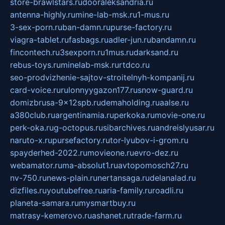
store-brawlstars.ru
dooraleksandria.ru
antenna-highly.ru
mine-lab-msk.ru
1-mus.ru
3-sex-porn.ru
ban-damn.ru
purse-factory.ru
viagra-tablet.ru
fasbags.ru
adler-jun.ru
bandamn.ru
fincontech.ru
3sexporn.ru
1mus.ru
darksand.ru
rebus-toys.ru
minelab-msk.ru
rtdco.ru
seo-prodvizhenie-sajtov-stroitelnyh-kompanij.ru
card-voice.ru
rulonnyygazon177.ru
snow-guard.ru
domizbrusa-9x12spb.ru
demaholding.ru
aalse.ru
a380club.ru
argentinamia.ru
perkoka.ru
movie-one.ru
perk-oka.ru
g-octopus.ru
sibarchives.ru
andreislyusar.ru
naruto-x.ru
pursefactory.ru
tor-lyubov-i-grom.ru
spayderhed-2022.ru
movieone.ru
evro-dez.ru
webamator.ru
ma-absolut1.ru
avtopomosch27.ru
nv-750.ru
news-plain.ru
nertansaga.ru
delanalad.ru
dizfiles.ru
youtubefree.ru
aria-family.ru
roadli.ru
planeta-samara.ru
mysmartbuy.ru
matrasy-kemerovo.ru
ashanet.ru
trade-farm.ru