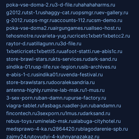
poka-vse-doma-2.ru
3-d-file.ru
hahahaharms.ru
g2012.ru
tst-1.ru
shaggy-cat.ru
opsmgr.ru
ev-gallery.ru
g-2012.ru
ops-mgr.ru
accounts-112.ru
csm-demo.ru
poka-vse-doma2.ru
airgungames.ru
allseo-host.ru
tehosmotre.ru
varieta-yug.ru
cricetc1xbetr1xbetcc2.ru
raytor-d.ru
atillagunn.ru
3d-file.ru
1xbeticricetc1xbetti5.ru
uafoot-statti.ru
e-abis1c.ru
store-brawl-stars.ru
kts-services.ru
dark-sand.ru
sindika-01.ru
sp-life.ru
x-legion.ru
sib-archives.ru
e-abis-1-c.ru
sindika01.ru
venda-festival.ru
store-brawlstars.ru
dooraleksandria.ru
antenna-highly.ru
mine-lab-msk.ru
1-mus.ru
3-sex-porn.ru
ban-damn.ru
purse-factory.ru
viagra-tablet.ru
fasbags.ru
adler-jun.ru
bandamn.ru
fincontech.ru
3sexporn.ru
1mus.ru
darksand.ru
rebus-toys.ru
minelab-msk.ru
alabuga-cityhotel.ru
medsprawo-4-ka.ru
2864420.ru
blagodarenie-spb.ru
zajmy24.ru
tovudyi-4-kuhnyanazakaz.ru