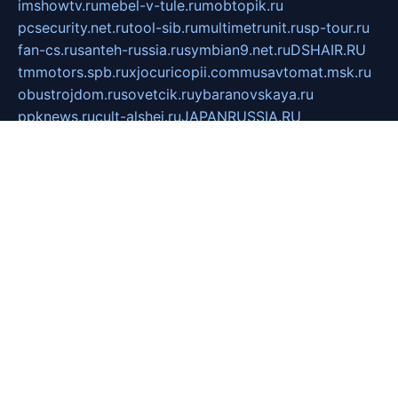
imshowtv.ru
mebel-v-tule.ru
mobtopik.ru
pcsecurity.net.ru
tool-sib.ru
multimetrunit.ru
sp-tour.ru
fan-cs.ru
santeh-russia.ru
symbian9.net.ru
DSHAIR.RU
tmmotors.spb.ru
xjocuricopii.com
musavtomat.msk.ru
obustrojdom.ru
sovetcik.ru
ybaranovskaya.ru
ppknews.ru
cult-alshei.ru
JAPANRUSSIA.RU
proekciyamebel.ru
imper-finans.ru
rim.org.ru
glamourai.ru
brassminus.ru
zabor-pro.ru
ftn.pp.ru
dorogoe58.ru
laimengpacker.ru
kuzova-zapchasti.ru
sageerp.ru
taxodrom.ru
dsrazvitie.ru
hardcity.net.ru
ratinghomegames.ru
topservice25.ru
gubernyan.ru
gtglasslined.ru
ii4.ru
tssport.spb.ru
andorra24.com
blackwallstreet.ru
oboimos.ru
optim-doors.com.ru
ikuch.ru
nycr.org.ru
npa21.ru
vremya-ch.spb.ru
desert000.ru
ivtorgi.ru
ifiori.ru
catalog-statei.ru
dcv.org.ru
spetsmaster174.ru
ipkameryhiseeu.ru
dum26.ru
ruspol.spb.ru
fr-opendp.ru
kam-solnyshko.ru
cheyenne-arapaho.ru
sevzapmetal.spb.ru