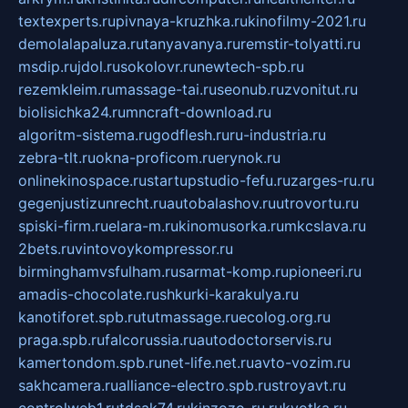
textexperts.ru
pivnaya-kruzhka.ru
kinofilmy-2021.ru
demolalapaluza.ru
tanyavanya.ru
remstir-tolyatti.ru
msdip.ru
jdol.ru
sokolovr.ru
newtech-spb.ru
rezemkleim.ru
massage-tai.ru
seonub.ru
zvonitut.ru
biolisichka24.ru
mncraft-download.ru
algoritm-sistema.ru
godflesh.ru
ru-industria.ru
zebra-tlt.ru
okna-proficom.ru
erynok.ru
onlinekinospace.ru
startupstudio-fefu.ru
zarges-ru.ru
gegenjustizunrecht.ru
autobalashov.ru
utrovortu.ru
spiski-firm.ru
elara-m.ru
kinomusorka.ru
mkcslava.ru
2bets.ru
vintovoykompressor.ru
birminghamvsfulham.ru
sarmat-komp.ru
pioneeri.ru
amadis-chocolate.ru
shkurki-karakulya.ru
kanotiforet.spb.ru
tutmassage.ru
ecolog.org.ru
praga.spb.ru
falcorussia.ru
autodoctorservis.ru
kamertondom.spb.ru
net-life.net.ru
avto-vozim.ru
sakhcamera.ru
alliance-electro.spb.ru
stroyavt.ru