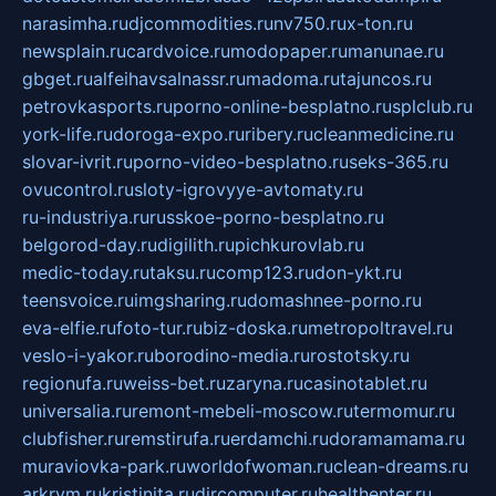
narasimha.ru
djcommodities.ru
nv750.ru
x-ton.ru
newsplain.ru
cardvoice.ru
modopaper.ru
manunae.ru
gbget.ru
alfeihavsalnassr.ru
madoma.ru
tajuncos.ru
petrovkasports.ru
porno-online-besplatno.ru
splclub.ru
york-life.ru
doroga-expo.ru
ribery.ru
cleanmedicine.ru
slovar-ivrit.ru
porno-video-besplatno.ru
seks-365.ru
ovucontrol.ru
sloty-igrovyye-avtomaty.ru
ru-industriya.ru
russkoe-porno-besplatno.ru
belgorod-day.ru
digilith.ru
pichkurovlab.ru
medic-today.ru
taksu.ru
comp123.ru
don-ykt.ru
teensvoice.ru
imgsharing.ru
domashnee-porno.ru
eva-elfie.ru
foto-tur.ru
biz-doska.ru
metropoltravel.ru
veslo-i-yakor.ru
borodino-media.ru
rostotsky.ru
regionufa.ru
weiss-bet.ru
zaryna.ru
casinotablet.ru
universalia.ru
remont-mebeli-moscow.ru
termomur.ru
clubfisher.ru
remstirufa.ru
erdamchi.ru
doramamama.ru
muraviovka-park.ru
worldofwoman.ru
clean-dreams.ru
arkrym.ru
kristinita.ru
dircomputer.ru
healthenter.ru