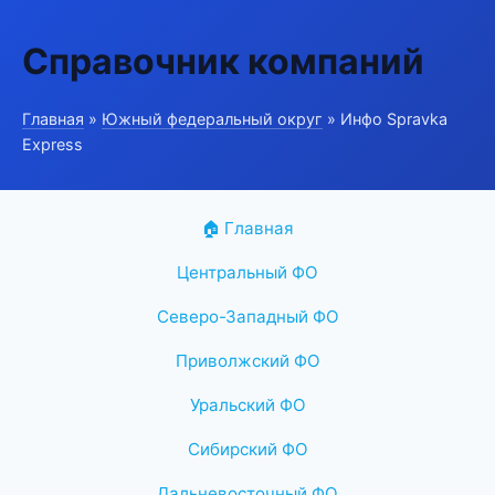
Справочник компаний
Главная
»
Южный федеральный округ
» Инфо Spravka
Express
🏠 Главная
Центральный ФО
Северо-Западный ФО
Приволжский ФО
Уральский ФО
Сибирский ФО
Дальневосточный ФО