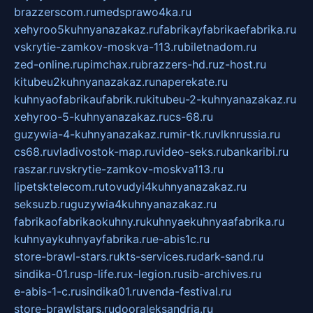
brazzerscom.ru
medsprawo4ka.ru
xehyroo5kuhnyanazakaz.ru
fabrikayfabrikaefabrika.ru
vskrytie-zamkov-moskva-113.ru
biletnadom.ru
zed-online.ru
pimchax.ru
brazzers-hd.ru
z-host.ru
kitubeu2kuhnyanazakaz.ru
naperekate.ru
kuhnyaofabrikaufabrik.ru
kitubeu-2-kuhnyanazakaz.ru
xehyroo-5-kuhnyanazakaz.ru
cs-68.ru
guzywia-4-kuhnyanazakaz.ru
mir-tk.ru
vlknrussia.ru
cs68.ru
vladivostok-map.ru
video-seks.ru
bankaribi.ru
raszar.ru
vskrytie-zamkov-moskva113.ru
lipetsktelecom.ru
tovudyi4kuhnyanazakaz.ru
seksuzb.ru
guzywia4kuhnyanazakaz.ru
fabrikaofabrikaokuhny.ru
kuhnyaekuhnyaafabrika.ru
kuhnyaykuhnyayfabrika.ru
e-abis1c.ru
store-brawl-stars.ru
kts-services.ru
dark-sand.ru
sindika-01.ru
sp-life.ru
x-legion.ru
sib-archives.ru
e-abis-1-c.ru
sindika01.ru
venda-festival.ru
store-brawlstars.ru
dooraleksandria.ru