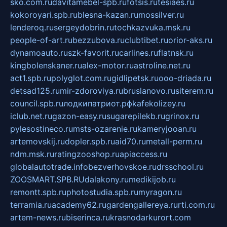
sko.com.ru
davitamebel-spb.ru
fotsis.ru
tesiaes.ru
kokoroyari.spb.ru
blesna-kazan.ru
mossilver.ru
lenderoq.ru
sergeydobrin.ru
tochkazvuka.msk.ru
people-of-art.ru
bezzubova.ru
clubtibet.ru
orior-aks.ru
dynamoauto.ru
szk-favorit.ru
carlines.ru
flatnsk.ru
kingbolenskaner.ru
alex-motor.ru
astroline.net.ru
act1.spb.ru
polyglot.com.ru
gidlipetsk.ru
ooo-driada.ru
detsad125.ru
mir-zdoroviya.ru
bruslanovo.ru
siterem.ru
council.spb.ru
лодкипатриот.рф
kafekolizey.ru
iclub.net.ru
gazon-easy.ru
sugarepilekb.ru
grinox.ru
pylesostineco.ru
msts-ozarenie.ru
kameryjooan.ru
artemovskij.ru
dopler.spb.ru
aid70.ru
metall-perm.ru
ndm.msk.ru
ratingzooshop.ru
apiaccess.ru
globalautotrade.info
bezverhovskoe.ru
drsschool.ru
ZOOSMART.SPB.RU
dalakony.ru
medikijob.ru
remontt.spb.ru
photostudia.spb.ru
myragon.ru
terramia.ru
academy62.ru
gardengallereya.ru
rti.com.ru
artem-news.ru
biserinca.ru
krasnodarkurort.com