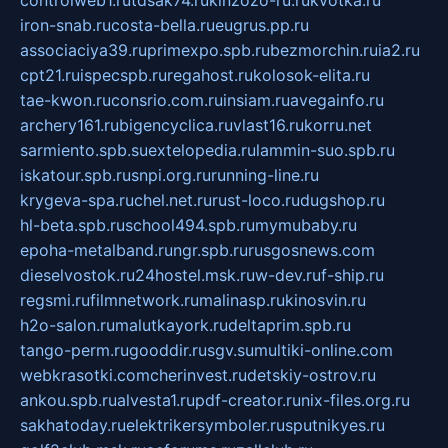
controlweb1.ru
tdsak74.ru
kinzozo-ru.ru
kvotka.ru
iron-snab.ru
costa-bella.ru
eugrus.pp.ru
associaciya39.ru
primexpo.spb.ru
bezmorchin.ru
ia2.ru
cpt21.ru
ispecspb.ru
regahost.ru
kolosok-elita.ru
tae-kwon.ru
consrio.com.ru
insiam.ru
avegainfo.ru
archery161.ru
bigencyclica.ru
vlast16.ru
korru.net
sarmiento.spb.su
extelopedia.ru
lammin-suo.spb.ru
iskatour.spb.ru
snpi.org.ru
running-line.ru
krygeva-spa.ru
chel.net.ru
rust-loco.ru
dugshop.ru
hl-beta.spb.ru
school494.spb.ru
mymubaby.ru
epoha-metalband.ru
ngr.spb.ru
rusgosnews.com
dieselvostok.ru
24hostel.msk.ru
w-dev.ru
f-ship.ru
regsmi.ru
filmnetwork.ru
malinasp.ru
kinosvin.ru
h2o-salon.ru
malutkayork.ru
deltaprim.spb.ru
tango-perm.ru
gooddir.ru
sgv.su
multiki-online.com
webkrasotki.com
cherinvest.ru
detskiy-ostrov.ru
ankou.spb.ru
alvesta1.ru
pdf-creator.ru
nix-files.org.ru
sakhatoday.ru
elektrikersymboler.ru
sputnikyes.ru