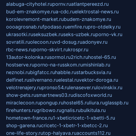
alabuga-cityhotel.ru
pornv.ru
atlantpereezd.ru
bud-em-znakomye.ru
a-cdc.ru
elektrostal-news.ru
korolevremont-market.ru
budem-znakomye.ru
oooagrosnab.ru
fpodaso.ru
emfire.ru
pro-otdelky.ru
ukrasotki.ru
seksuzbek.ru
seks-uzbek.ru
porno-vk.ru
sovratili.ru
olecoon.ru
vd-dosug.ru
adonyev.ru
rbc-news.ru
porno-skvirt.ru
krospr.ru
13autor-kolonka.ru
sormol.ru
2rich.ru
hostel-65.ru
hostserve.ru
porno-na-russkom.ru
mishinlab.ru
neznobi.ru
bigfatcc.ru
habble.ru
starbucksvia.ru
delfinet.ru
silvernano.ru
elestal.ru
vektor-doroga.ru
velotrenajery.ru
pronso54.ru
lenasever.ru
lovinskix.ru
show-pets.ru
smartnews03.ru
discofoxworld.ru
miraclecoon.ru
pongup.ru
hostel65.ru
liura.ru
glasspb.ru
firehunters.ru
gribowo.ru
gnalis.ru
bulkitula.ru
hometown-france.ru
1-xbeticricetc-1-xbetti-5.ru
shop-garena.ru
cricetc-1-xbetr-1-xbetcc-2.ru
one-life-story.ru
top-halyava.ru
accounts112.ru