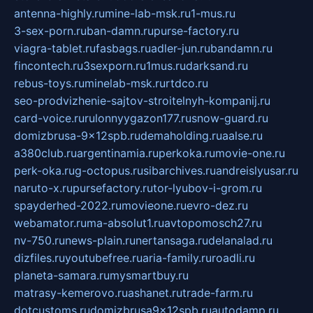
antenna-highly.ru
mine-lab-msk.ru
1-mus.ru
3-sex-porn.ru
ban-damn.ru
purse-factory.ru
viagra-tablet.ru
fasbags.ru
adler-jun.ru
bandamn.ru
fincontech.ru
3sexporn.ru
1mus.ru
darksand.ru
rebus-toys.ru
minelab-msk.ru
rtdco.ru
seo-prodvizhenie-sajtov-stroitelnyh-kompanij.ru
card-voice.ru
rulonnyygazon177.ru
snow-guard.ru
domizbrusa-9x12spb.ru
demaholding.ru
aalse.ru
a380club.ru
argentinamia.ru
perkoka.ru
movie-one.ru
perk-oka.ru
g-octopus.ru
sibarchives.ru
andreislyusar.ru
naruto-x.ru
pursefactory.ru
tor-lyubov-i-grom.ru
spayderhed-2022.ru
movieone.ru
evro-dez.ru
webamator.ru
ma-absolut1.ru
avtopomosch27.ru
nv-750.ru
news-plain.ru
nertansaga.ru
delanalad.ru
dizfiles.ru
youtubefree.ru
aria-family.ru
roadli.ru
planeta-samara.ru
mysmartbuy.ru
matrasy-kemerovo.ru
ashanet.ru
trade-farm.ru
dotcustoms.ru
domizbrusa9x12spb.ru
autodamp.ru