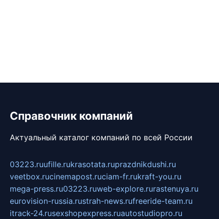
Справочник компаний
Актуальный каталог компаний по всей России
03223.ru
ufille.ru
krasotata.ru
prazdnikdushi.ru
veetbox.ru
cinemapost.ru
ciam-fr.ru
kraft-you.ru
mega-press.ru
03223.ru
web-explore.ru
rastenuya.ru
eurovision-russia.ru
strah-news.ru
freeride-team.ru
itrack-24.ru
sexshopexpress.ru
autostudiopro.ru