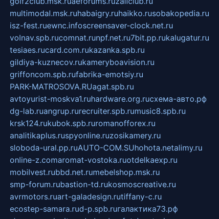
golf2club.msk.ru
aeforums.ru
zallclub.ru
multimodal.msk.ru
habaigry.ru
haikko.ru
sobakopedia.ru
isz-fest.ru
ewnc.info
screensaver-clock.net.ru
volnav.spb.ru
comnat.ru
npf.net.ru
7bit.pp.ru
kalugatur.ru
tesiaes.ru
card.com.ru
kazanka.spb.ru
gildiya-kuznecov.ru
kameryboavision.ru
griffoncom.spb.ru
fabrika-emotsiy.ru
PARK-MATROSOVA.RU
agat.spb.ru
avtoyurist-moskva1.ru
hardware.org.ru
схема-авто.рф
dg-lab.ru
angrup.ru
recruiter.spb.ru
music8.spb.ru
krsk124.ru
kubok.spb.ru
romanofforex.ru
analitikaplus.ru
spyonline.ru
zosikamery.ru
sloboda-ural.pp.ru
AUTO-COM.SU
hohota.net
alimy.ru
online-z.com
aromat-vostoka.ru
otdelkaexp.ru
mobilvest.ru
bbd.net.ru
mebelshop.msk.ru
smp-forum.ru
bastion-td.ru
kosmoscreative.ru
avrmotors.ru
art-galadesign.ru
tiffany-c.ru
ecostep-samara.ru
d-p.spb.ru
галактика73.рф