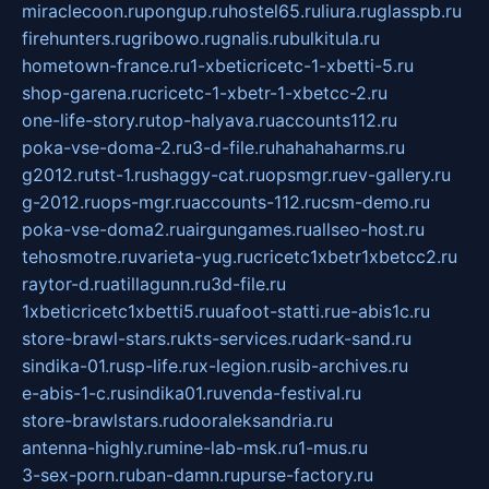
miraclecoon.ru
pongup.ru
hostel65.ru
liura.ru
glasspb.ru
firehunters.ru
gribowo.ru
gnalis.ru
bulkitula.ru
hometown-france.ru
1-xbeticricetc-1-xbetti-5.ru
shop-garena.ru
cricetc-1-xbetr-1-xbetcc-2.ru
one-life-story.ru
top-halyava.ru
accounts112.ru
poka-vse-doma-2.ru
3-d-file.ru
hahahaharms.ru
g2012.ru
tst-1.ru
shaggy-cat.ru
opsmgr.ru
ev-gallery.ru
g-2012.ru
ops-mgr.ru
accounts-112.ru
csm-demo.ru
poka-vse-doma2.ru
airgungames.ru
allseo-host.ru
tehosmotre.ru
varieta-yug.ru
cricetc1xbetr1xbetcc2.ru
raytor-d.ru
atillagunn.ru
3d-file.ru
1xbeticricetc1xbetti5.ru
uafoot-statti.ru
e-abis1c.ru
store-brawl-stars.ru
kts-services.ru
dark-sand.ru
sindika-01.ru
sp-life.ru
x-legion.ru
sib-archives.ru
e-abis-1-c.ru
sindika01.ru
venda-festival.ru
store-brawlstars.ru
dooraleksandria.ru
antenna-highly.ru
mine-lab-msk.ru
1-mus.ru
3-sex-porn.ru
ban-damn.ru
purse-factory.ru