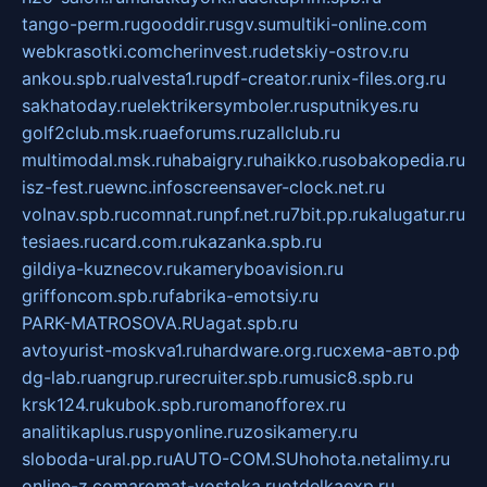
tango-perm.ru
gooddir.ru
sgv.su
multiki-online.com
webkrasotki.com
cherinvest.ru
detskiy-ostrov.ru
ankou.spb.ru
alvesta1.ru
pdf-creator.ru
nix-files.org.ru
sakhatoday.ru
elektrikersymboler.ru
sputnikyes.ru
golf2club.msk.ru
aeforums.ru
zallclub.ru
multimodal.msk.ru
habaigry.ru
haikko.ru
sobakopedia.ru
isz-fest.ru
ewnc.info
screensaver-clock.net.ru
volnav.spb.ru
comnat.ru
npf.net.ru
7bit.pp.ru
kalugatur.ru
tesiaes.ru
card.com.ru
kazanka.spb.ru
gildiya-kuznecov.ru
kameryboavision.ru
griffoncom.spb.ru
fabrika-emotsiy.ru
PARK-MATROSOVA.RU
agat.spb.ru
avtoyurist-moskva1.ru
hardware.org.ru
схема-авто.рф
dg-lab.ru
angrup.ru
recruiter.spb.ru
music8.spb.ru
krsk124.ru
kubok.spb.ru
romanofforex.ru
analitikaplus.ru
spyonline.ru
zosikamery.ru
sloboda-ural.pp.ru
AUTO-COM.SU
hohota.net
alimy.ru
online-z.com
aromat-vostoka.ru
otdelkaexp.ru