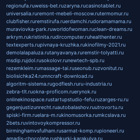
regionufa.ru
weiss-bet.ru
zaryna.ru
casinotablet.ru
universalia.ru
remont-mebeli-moscow.ru
termomur.ru
clubfisher.ru
remstirufa.ru
erdamchi.ru
doramamama.ru
muraviovka-park.ru
worldofwoman.ru
clean-dreams.ru
arkrym.ru
kristinita.ru
dircomputer.ru
healthenter.ru
textexperts.ru
pivnaya-kruzhka.ru
kinofilmy-2021.ru
demolalapaluza.ru
tanyavanya.ru
remstir-tolyatti.ru
msdip.ru
jdol.ru
sokolovr.ru
newtech-spb.ru
rezemkleim.ru
massage-tai.ru
seonub.ru
zvonitut.ru
biolisichka24.ru
mncraft-download.ru
algoritm-sistema.ru
godflesh.ru
ru-industria.ru
zebra-tlt.ru
okna-proficom.ru
erynok.ru
onlinekinospace.ru
startupstudio-fefu.ru
zarges-ru.ru
gegenjustizunrecht.ru
autobalashov.ru
utrovortu.ru
spiski-firm.ru
elara-m.ru
kinomusorka.ru
mkcslava.ru
2bets.ru
vintovoykompressor.ru
birminghamvsfulham.ru
sarmat-komp.ru
pioneeri.ru
amadis-chocolate.ru
shkurki-karakulya.ru