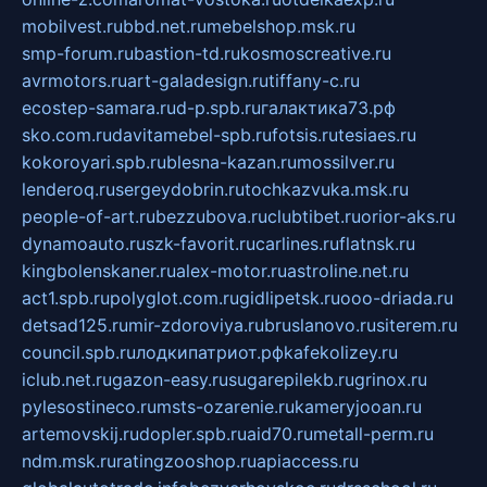
mobilvest.ru
bbd.net.ru
mebelshop.msk.ru
smp-forum.ru
bastion-td.ru
kosmoscreative.ru
avrmotors.ru
art-galadesign.ru
tiffany-c.ru
ecostep-samara.ru
d-p.spb.ru
галактика73.рф
sko.com.ru
davitamebel-spb.ru
fotsis.ru
tesiaes.ru
kokoroyari.spb.ru
blesna-kazan.ru
mossilver.ru
lenderoq.ru
sergeydobrin.ru
tochkazvuka.msk.ru
people-of-art.ru
bezzubova.ru
clubtibet.ru
orior-aks.ru
dynamoauto.ru
szk-favorit.ru
carlines.ru
flatnsk.ru
kingbolenskaner.ru
alex-motor.ru
astroline.net.ru
act1.spb.ru
polyglot.com.ru
gidlipetsk.ru
ooo-driada.ru
detsad125.ru
mir-zdoroviya.ru
bruslanovo.ru
siterem.ru
council.spb.ru
лодкипатриот.рф
kafekolizey.ru
iclub.net.ru
gazon-easy.ru
sugarepilekb.ru
grinox.ru
pylesostineco.ru
msts-ozarenie.ru
kameryjooan.ru
artemovskij.ru
dopler.spb.ru
aid70.ru
metall-perm.ru
ndm.msk.ru
ratingzooshop.ru
apiaccess.ru