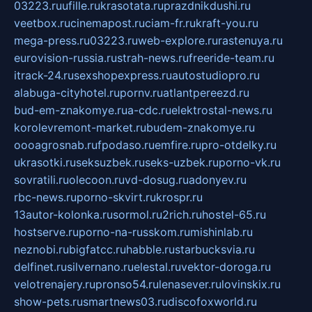
03223.ru
ufille.ru
krasotata.ru
prazdnikdushi.ru
veetbox.ru
cinemapost.ru
ciam-fr.ru
kraft-you.ru
mega-press.ru
03223.ru
web-explore.ru
rastenuya.ru
eurovision-russia.ru
strah-news.ru
freeride-team.ru
itrack-24.ru
sexshopexpress.ru
autostudiopro.ru
alabuga-cityhotel.ru
pornv.ru
atlantpereezd.ru
bud-em-znakomye.ru
a-cdc.ru
elektrostal-news.ru
korolevremont-market.ru
budem-znakomye.ru
oooagrosnab.ru
fpodaso.ru
emfire.ru
pro-otdelky.ru
ukrasotki.ru
seksuzbek.ru
seks-uzbek.ru
porno-vk.ru
sovratili.ru
olecoon.ru
vd-dosug.ru
adonyev.ru
rbc-news.ru
porno-skvirt.ru
krospr.ru
13autor-kolonka.ru
sormol.ru
2rich.ru
hostel-65.ru
hostserve.ru
porno-na-russkom.ru
mishinlab.ru
neznobi.ru
bigfatcc.ru
habble.ru
starbucksvia.ru
delfinet.ru
silvernano.ru
elestal.ru
vektor-doroga.ru
velotrenajery.ru
pronso54.ru
lenasever.ru
lovinskix.ru
show-pets.ru
smartnews03.ru
discofoxworld.ru