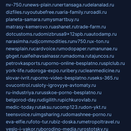
nv-750.ru
news-plain.ru
nertansaga.ru
delanalad.ru
dizfiles.ru
youtubefree.ru
aria-family.ru
roadli.ru
planeta-samara.ru
mysmartbuy.ru
matrasy-kemerovo.ru
ashanet.ru
trade-farm.ru
dotcustoms.ru
domizbrusa9x12spb.ru
autodamp.ru
narasimha.ru
djcommodities.ru
nv750.ru
x-ton.ru
newsplain.ru
cardvoice.ru
modopaper.ru
manunae.ru
gbget.ru
alfeihavsalnassr.ru
madoma.ru
tajuncos.ru
petrovkasports.ru
porno-online-besplatno.ru
splclub.ru
york-life.ru
doroga-expo.ru
ribery.ru
cleanmedicine.ru
slovar-ivrit.ru
porno-video-besplatno.ru
seks-365.ru
ovucontrol.ru
sloty-igrovyye-avtomaty.ru
ru-industriya.ru
russkoe-porno-besplatno.ru
belgorod-day.ru
digilith.ru
pichkurovlab.ru
medic-today.ru
taksu.ru
comp123.ru
don-ykt.ru
teensvoice.ru
imgsharing.ru
domashnee-porno.ru
eva-elfie.ru
foto-tur.ru
biz-doska.ru
metropoltravel.ru
veslo-i-yakor.ru
borodino-media.ru
rostotsky.ru