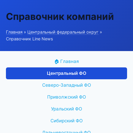
Справочник компаний
Главная
»
Центральный федеральный округ
»
Справочник Line News
🏠 Главная
Центральный ФО
Северо-Западный ФО
Приволжский ФО
Уральский ФО
Сибирский ФО
Дальневосточный ФО