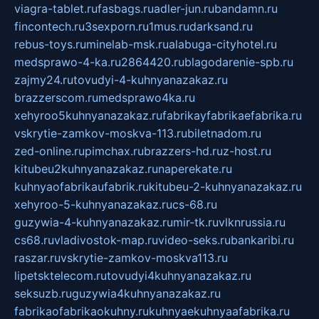
viagra-tablet.ru
fasbags.ru
adler-jun.ru
bandamn.ru
fincontech.ru
3sexporn.ru
1mus.ru
darksand.ru
rebus-toys.ru
minelab-msk.ru
alabuga-cityhotel.ru
medsprawo-4-ka.ru
2864420.ru
blagodarenie-spb.ru
zajmy24.ru
tovudyi-4-kuhnyanazakaz.ru
brazzerscom.ru
medsprawo4ka.ru
xehyroo5kuhnyanazakaz.ru
fabrikayfabrikaefabrika.ru
vskrytie-zamkov-moskva-113.ru
biletnadom.ru
zed-online.ru
pimchax.ru
brazzers-hd.ru
z-host.ru
kitubeu2kuhnyanazakaz.ru
naperekate.ru
kuhnyaofabrikaufabrik.ru
kitubeu-2-kuhnyanazakaz.ru
xehyroo-5-kuhnyanazakaz.ru
cs-68.ru
guzywia-4-kuhnyanazakaz.ru
mir-tk.ru
vlknrussia.ru
cs68.ru
vladivostok-map.ru
video-seks.ru
bankaribi.ru
raszar.ru
vskrytie-zamkov-moskva113.ru
lipetsktelecom.ru
tovudyi4kuhnyanazakaz.ru
seksuzb.ru
guzywia4kuhnyanazakaz.ru
fabrikaofabrikaokuhny.ru
kuhnyaekuhnyaafabrika.ru