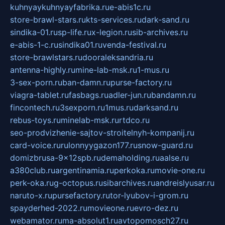
kuhnyaykuhnyayfabrika.ru
e-abis1c.ru
store-brawl-stars.ru
kts-services.ru
dark-sand.ru
sindika-01.ru
sp-life.ru
x-legion.ru
sib-archives.ru
e-abis-1-c.ru
sindika01.ru
venda-festival.ru
store-brawlstars.ru
dooraleksandria.ru
antenna-highly.ru
mine-lab-msk.ru
1-mus.ru
3-sex-porn.ru
ban-damn.ru
purse-factory.ru
viagra-tablet.ru
fasbags.ru
adler-jun.ru
bandamn.ru
fincontech.ru
3sexporn.ru
1mus.ru
darksand.ru
rebus-toys.ru
minelab-msk.ru
rtdco.ru
seo-prodvizhenie-sajtov-stroitelnyh-kompanij.ru
card-voice.ru
rulonnyygazon177.ru
snow-guard.ru
domizbrusa-9x12spb.ru
demaholding.ru
aalse.ru
a380club.ru
argentinamia.ru
perkoka.ru
movie-one.ru
perk-oka.ru
g-octopus.ru
sibarchives.ru
andreislyusar.ru
naruto-x.ru
pursefactory.ru
tor-lyubov-i-grom.ru
spayderhed-2022.ru
movieone.ru
evro-dez.ru
webamator.ru
ma-absolut1.ru
avtopomosch27.ru