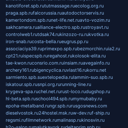
kanotiforet.spb.ru
tutmassage.ru
ecolog.org.ru
praga.spb.ru
falcorussia.ru
autodoctorservis.ru
kamertondom.spb.ru
net-life.net.ru
avto-vozim.ru
sakhcamera.ru
alliance-electro.spb.ru
stroyavt.ru
controlweb1.ru
tdsak74.ru
kinzozo-ru.ru
kvotka.ru
iron-snab.ru
costa-bella.ru
eugrus.pp.ru
associaciya39.ru
primexpo.spb.ru
bezmorchin.ru
ia2.ru
cpt21.ru
ispecspb.ru
regahost.ru
kolosok-elita.ru
tae-kwon.ru
consrio.com.ru
insiam.ru
avegainfo.ru
archery161.ru
bigencyclica.ru
vlast16.ru
korru.net
sarmiento.spb.su
extelopedia.ru
lammin-suo.spb.ru
iskatour.spb.ru
snpi.org.ru
running-line.ru
krygeva-spa.ru
chel.net.ru
rust-loco.ru
dugshop.ru
hl-beta.spb.ru
school494.spb.ru
mymubaby.ru
epoha-metalband.ru
ngr.spb.ru
rusgosnews.com
dieselvostok.ru
24hostel.msk.ru
w-dev.ru
f-ship.ru
regsmi.ru
filmnetwork.ru
malinasp.ru
kinosvin.ru
h2o-salon.ru
malutkayork.ru
deltaprim.spb.ru