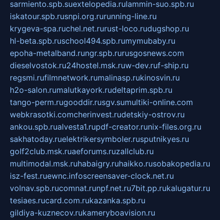
sarmiento.spb.su
extelopedia.ru
lammin-suo.spb.ru
iskatour.spb.ru
snpi.org.ru
running-line.ru
krygeva-spa.ru
chel.net.ru
rust-loco.ru
dugshop.ru
hl-beta.spb.ru
school494.spb.ru
mymubaby.ru
epoha-metalband.ru
ngr.spb.ru
rusgosnews.com
dieselvostok.ru
24hostel.msk.ru
w-dev.ru
f-ship.ru
regsmi.ru
filmnetwork.ru
malinasp.ru
kinosvin.ru
h2o-salon.ru
malutkayork.ru
deltaprim.spb.ru
tango-perm.ru
gooddir.ru
sgv.su
multiki-online.com
webkrasotki.com
cherinvest.ru
detskiy-ostrov.ru
ankou.spb.ru
alvesta1.ru
pdf-creator.ru
nix-files.org.ru
sakhatoday.ru
elektrikersymboler.ru
sputnikyes.ru
golf2club.msk.ru
aeforums.ru
zallclub.ru
multimodal.msk.ru
habaigry.ru
haikko.ru
sobakopedia.ru
isz-fest.ru
ewnc.info
screensaver-clock.net.ru
volnav.spb.ru
comnat.ru
npf.net.ru
7bit.pp.ru
kalugatur.ru
tesiaes.ru
card.com.ru
kazanka.spb.ru
gildiya-kuznecov.ru
kameryboavision.ru