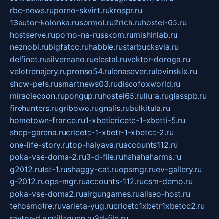
rbc-news.ru
porno-skvirt.ru
krospr.ru
13autor-kolonka.ru
sormol.ru
2rich.ru
hostel-65.ru
hostserve.ru
porno-na-russkom.ru
mishinlab.ru
neznobi.ru
bigfatcc.ru
habble.ru
starbucksvia.ru
delfinet.ru
silvernano.ru
elestal.ru
vektor-doroga.ru
velotrenajery.ru
pronso54.ru
lenasever.ru
lovinskix.ru
show-pets.ru
smartnews03.ru
discofoxworld.ru
miraclecoon.ru
pongup.ru
hostel65.ru
liura.ru
glasspb.ru
firehunters.ru
gribowo.ru
gnalis.ru
bulkitula.ru
hometown-france.ru
1-xbeticricetc-1-xbetti-5.ru
shop-garena.ru
cricetc-1-xbetr-1-xbetcc-2.ru
one-life-story.ru
top-halyava.ru
accounts112.ru
poka-vse-doma-2.ru
3-d-file.ru
hahahaharms.ru
g2012.ru
tst-1.ru
shaggy-cat.ru
opsmgr.ru
ev-gallery.ru
g-2012.ru
ops-mgr.ru
accounts-112.ru
csm-demo.ru
poka-vse-doma2.ru
airgungames.ru
allseo-host.ru
tehosmotre.ru
varieta-yug.ru
cricetc1xbetr1xbetcc2.ru
raytor-d.ru
atillagunn.ru
3d-file.ru