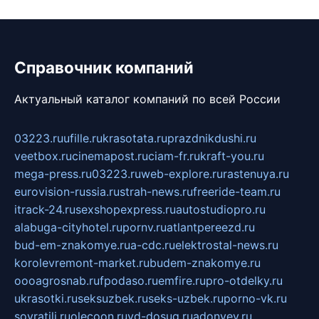
Справочник компаний
Актуальный каталог компаний по всей России
03223.ru
ufille.ru
krasotata.ru
prazdnikdushi.ru
veetbox.ru
cinemapost.ru
ciam-fr.ru
kraft-you.ru
mega-press.ru
03223.ru
web-explore.ru
rastenuya.ru
eurovision-russia.ru
strah-news.ru
freeride-team.ru
itrack-24.ru
sexshopexpress.ru
autostudiopro.ru
alabuga-cityhotel.ru
pornv.ru
atlantpereezd.ru
bud-em-znakomye.ru
a-cdc.ru
elektrostal-news.ru
korolevremont-market.ru
budem-znakomye.ru
oooagrosnab.ru
fpodaso.ru
emfire.ru
pro-otdelky.ru
ukrasotki.ru
seksuzbek.ru
seks-uzbek.ru
porno-vk.ru
sovratili.ru
olecoon.ru
vd-dosug.ru
adonyev.ru