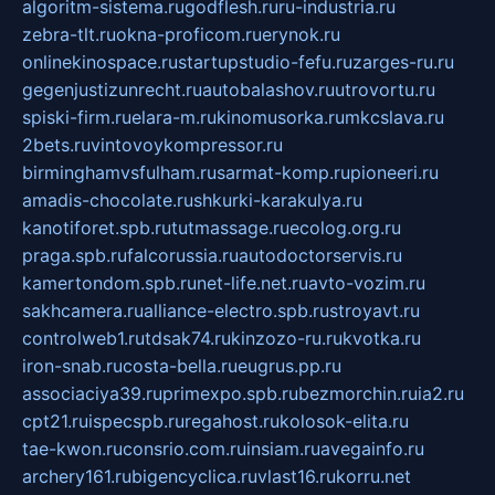
algoritm-sistema.ru
godflesh.ru
ru-industria.ru
zebra-tlt.ru
okna-proficom.ru
erynok.ru
onlinekinospace.ru
startupstudio-fefu.ru
zarges-ru.ru
gegenjustizunrecht.ru
autobalashov.ru
utrovortu.ru
spiski-firm.ru
elara-m.ru
kinomusorka.ru
mkcslava.ru
2bets.ru
vintovoykompressor.ru
birminghamvsfulham.ru
sarmat-komp.ru
pioneeri.ru
amadis-chocolate.ru
shkurki-karakulya.ru
kanotiforet.spb.ru
tutmassage.ru
ecolog.org.ru
praga.spb.ru
falcorussia.ru
autodoctorservis.ru
kamertondom.spb.ru
net-life.net.ru
avto-vozim.ru
sakhcamera.ru
alliance-electro.spb.ru
stroyavt.ru
controlweb1.ru
tdsak74.ru
kinzozo-ru.ru
kvotka.ru
iron-snab.ru
costa-bella.ru
eugrus.pp.ru
associaciya39.ru
primexpo.spb.ru
bezmorchin.ru
ia2.ru
cpt21.ru
ispecspb.ru
regahost.ru
kolosok-elita.ru
tae-kwon.ru
consrio.com.ru
insiam.ru
avegainfo.ru
archery161.ru
bigencyclica.ru
vlast16.ru
korru.net