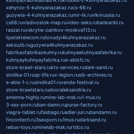
xehyroo-5-kuhnyanazakaz.ru
cs-68.ru
guzywia-4-kuhnyanazakaz.ru
mir-tk.ru
vlknrussia.ru
cs68.ru
vladivostok-map.ru
video-seks.ru
bankaribi.ru
raszar.ru
vskrytie-zamkov-moskva113.ru
lipetsktelecom.ru
tovudyi4kuhnyanazakaz.ru
seksuzb.ru
guzywia4kuhnyanazakaz.ru
fabrikaofabrikaokuhny.ru
kuhnyaekuhnyaafabrika.ru
kuhnyaykuhnyayfabrika.ru
e-abis1c.ru
store-brawl-stars.ru
kts-services.ru
dark-sand.ru
sindika-01.ru
sp-life.ru
x-legion.ru
sib-archives.ru
e-abis-1-c.ru
sindika01.ru
venda-festival.ru
store-brawlstars.ru
dooraleksandria.ru
antenna-highly.ru
mine-lab-msk.ru
1-mus.ru
3-sex-porn.ru
ban-damn.ru
purse-factory.ru
viagra-tablet.ru
fasbags.ru
adler-jun.ru
bandamn.ru
fincontech.ru
3sexporn.ru
1mus.ru
darksand.ru
rebus-toys.ru
minelab-msk.ru
rtdco.ru