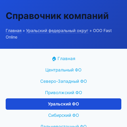
Справочник компаний
Главная
»
Уральский федеральный округ
» ООО Fast
Online
🏠 Главная
Центральный ФО
Северо-Западный ФО
Приволжский ФО
Уральский ФО
Сибирский ФО
Дальневосточный ФО