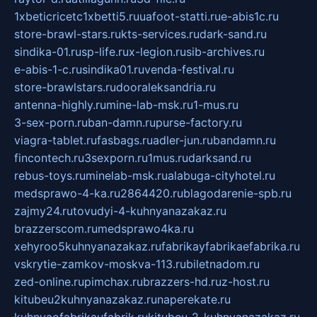
1xbeticricetc1xbetti5.ru
uafoot-statti.ru
e-abis1c.ru
store-brawl-stars.ru
kts-services.ru
dark-sand.ru
sindika-01.ru
sp-life.ru
x-legion.ru
sib-archives.ru
e-abis-1-c.ru
sindika01.ru
venda-festival.ru
store-brawlstars.ru
dooraleksandria.ru
antenna-highly.ru
mine-lab-msk.ru
1-mus.ru
3-sex-porn.ru
ban-damn.ru
purse-factory.ru
viagra-tablet.ru
fasbags.ru
adler-jun.ru
bandamn.ru
fincontech.ru
3sexporn.ru
1mus.ru
darksand.ru
rebus-toys.ru
minelab-msk.ru
alabuga-cityhotel.ru
medsprawo-4-ka.ru
2864420.ru
blagodarenie-spb.ru
zajmy24.ru
tovudyi-4-kuhnyanazakaz.ru
brazzerscom.ru
medsprawo4ka.ru
xehyroo5kuhnyanazakaz.ru
fabrikayfabrikaefabrika.ru
vskrytie-zamkov-moskva-113.ru
biletnadom.ru
zed-online.ru
pimchax.ru
brazzers-hd.ru
z-host.ru
kitubeu2kuhnyanazakaz.ru
naperekate.ru
kuhnyaofabrikaufabrik.ru
kitubeu-2-kuhnyanazakaz.ru