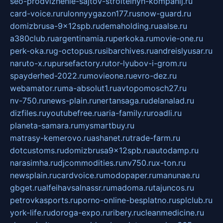
seo-prodvizhenie-sajtov-stroitelnyh-kompanij.ru
card-voice.ru
rulonnyygazon177.ru
snow-guard.ru
domizbrusa-9x12spb.ru
demaholding.ru
aalse.ru
a380club.ru
argentinamia.ru
perkoka.ru
movie-one.ru
perk-oka.ru
g-octopus.ru
sibarchives.ru
andreislyusar.ru
naruto-x.ru
pursefactory.ru
tor-lyubov-i-grom.ru
spayderhed-2022.ru
movieone.ru
evro-dez.ru
webamator.ru
ma-absolut1.ru
avtopomosch27.ru
nv-750.ru
news-plain.ru
nertansaga.ru
delanalad.ru
dizfiles.ru
youtubefree.ru
aria-family.ru
roadli.ru
planeta-samara.ru
mysmartbuy.ru
matrasy-kemerovo.ru
ashanet.ru
trade-farm.ru
dotcustoms.ru
domizbrusa9x12spb.ru
autodamp.ru
narasimha.ru
djcommodities.ru
nv750.ru
x-ton.ru
newsplain.ru
cardvoice.ru
modopaper.ru
manunae.ru
gbget.ru
alfeihavsalnassr.ru
madoma.ru
tajuncos.ru
petrovkasports.ru
porno-online-besplatno.ru
splclub.ru
york-life.ru
doroga-expo.ru
ribery.ru
cleanmedicine.ru