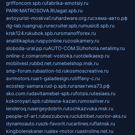
griffoncom.spb.ru
fabrika-emotsiy.ru
PARK-MATROSOVA.RU
agat.spb.ru
avtoyurist-moskva1.ru
hardware.org.ru
схема-авто.рф
dg-lab.ru
angrup.ru
recruiter.spb.ru
music8.spb.ru
krsk124.ru
kubok.spb.ru
romanofforex.ru
analitikaplus.ru
spyonline.ru
zosikamery.ru
sloboda-ural.pp.ru
AUTO-COM.SU
hohota.net
alimy.ru
online-z.com
aromat-vostoka.ru
otdelkaexp.ru
mobilvest.ru
bbd.net.ru
mebelshop.msk.ru
smp-forum.ru
bastion-td.ru
kosmoscreative.ru
avrmotors.ru
art-galadesign.ru
tiffany-c.ru
ecostep-samara.ru
d-p.spb.ru
галактика73.рф
sko.com.ru
davitamebel-spb.ru
fotsis.ru
tesiaes.ru
kokoroyari.spb.ru
blesna-kazan.ru
mossilver.ru
lenderoq.ru
sergeydobrin.ru
tochkazvuka.msk.ru
people-of-art.ru
bezzubova.ru
clubtibet.ru
orior-aks.ru
dynamoauto.ru
szk-favorit.ru
carlines.ru
flatnsk.ru
kingbolenskaner.ru
alex-motor.ru
astroline.net.ru