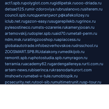
act1.spb.ru
polyglot.com.ru
gidlipetsk.ru
ooo-driada.ru
detsad125.ru
mir-zdoroviya.ru
bruslanovo.ru
siterem.ru
council.spb.ru
лодкипатриот.рф
kafekolizey.ru
iclub.net.ru
gazon-easy.ru
sugarepilekb.ru
grinox.ru
pylesostineco.ru
msts-ozarenie.ru
kameryjooan.ru
artemovskij.ru
dopler.spb.ru
aid70.ru
metall-perm.ru
ndm.msk.ru
ratingzooshop.ru
apiaccess.ru
globalautotrade.info
bezverhovskoe.ru
drsschool.ru
ZOOSMART.SPB.RU
dalakony.ru
medikijob.ru
remontt.spb.ru
photostudia.spb.ru
myragon.ru
terramia.ru
academy62.ru
gardengallereya.ru
rti.com.ru
artem-news.ru
biserinca.ru
krasnodarkurort.com
imshowtv.ru
mebel-v-tule.ru
mobtopik.ru
pcsecurity.net.ru
tool-sib.ru
multimetrunit.ru
sp-tour.ru
fan-cs.ru
santeh-russia.ru
symbian9.net.ru
DSHAIR.RU
tmmotors.spb.ru
xjocuricopii.com
musavtomat.msk.ru
obustrojdom.ru
sovetcik.ru
ybaranovskaya.ru
ppknews.ru
cult-alshei.ru
JAPANRUSSIA.RU