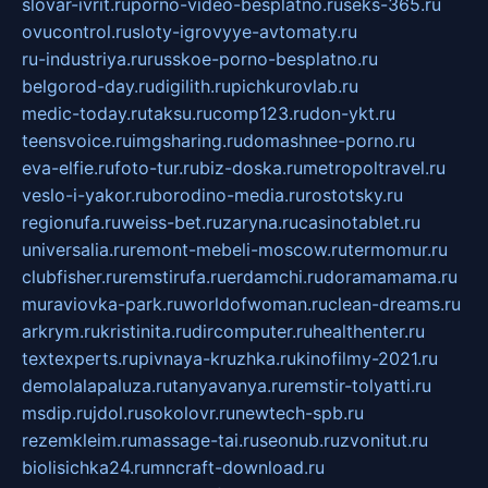
slovar-ivrit.ru
porno-video-besplatno.ru
seks-365.ru
ovucontrol.ru
sloty-igrovyye-avtomaty.ru
ru-industriya.ru
russkoe-porno-besplatno.ru
belgorod-day.ru
digilith.ru
pichkurovlab.ru
medic-today.ru
taksu.ru
comp123.ru
don-ykt.ru
teensvoice.ru
imgsharing.ru
domashnee-porno.ru
eva-elfie.ru
foto-tur.ru
biz-doska.ru
metropoltravel.ru
veslo-i-yakor.ru
borodino-media.ru
rostotsky.ru
regionufa.ru
weiss-bet.ru
zaryna.ru
casinotablet.ru
universalia.ru
remont-mebeli-moscow.ru
termomur.ru
clubfisher.ru
remstirufa.ru
erdamchi.ru
doramamama.ru
muraviovka-park.ru
worldofwoman.ru
clean-dreams.ru
arkrym.ru
kristinita.ru
dircomputer.ru
healthenter.ru
textexperts.ru
pivnaya-kruzhka.ru
kinofilmy-2021.ru
demolalapaluza.ru
tanyavanya.ru
remstir-tolyatti.ru
msdip.ru
jdol.ru
sokolovr.ru
newtech-spb.ru
rezemkleim.ru
massage-tai.ru
seonub.ru
zvonitut.ru
biolisichka24.ru
mncraft-download.ru