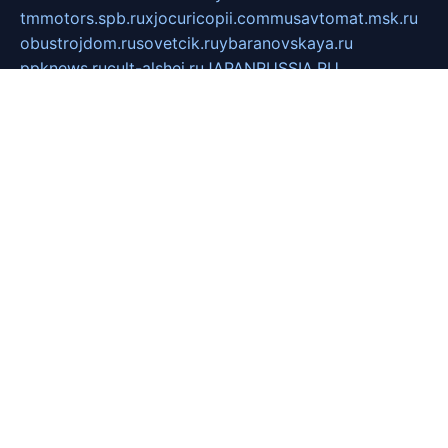
tmmotors.spb.ru
xjocuricopii.com
musavtomat.msk.ru
obustrojdom.ru
sovetcik.ru
ybaranovskaya.ru
ppknews.ru
cult-alshei.ru
JAPANRUSSIA.RU
proekciyamebel.ru
imper-finans.ru
rim.org.ru
glamourai.ru
brassminus.ru
zabor-pro.ru
ftn.pp.ru
dorogoe58.ru
laimengpacker.ru
kuzova-zapchasti.ru
sageerp.ru
taxodrom.ru
dsrazvitie.ru
hardcity.net.ru
ratinghomegames.ru
topservice25.ru
gubernyan.ru
gtglasslined.ru
ii4.ru
tssport.spb.ru
andorra24.com
blackwallstreet.ru
oboimos.ru
optim-doors.com.ru
ikuch.ru
nycr.org.ru
npa21.ru
vremya-ch.spb.ru
desert000.ru
ivtorgi.ru
ifiori.ru
catalog-statei.ru
dcv.org.ru
spetsmaster174.ru
ipkameryhiseeu.ru
dum26.ru
ruspol.spb.ru
fr-opendp.ru
kam-solnyshko.ru
cheyenne-arapaho.ru
sevzapmetal.spb.ru
ted-lapidus.spb.ru
parasite-eliminator.ru
sigma-complete.ru
modernworld.ru
dama-moda.ru
eholot-group.ru
sk-nvkz.ru
DRONGOLD.RU