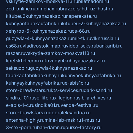
vskrytie-zamkov-moskva-113.ru
biletnadom.ru
zed-online.ru
pimchax.ru
brazzers-hd.ru
z-host.ru
kitubeu2kuhnyanazakaz.ru
naperekate.ru
kuhnyaofabrikaufabrik.ru
kitubeu-2-kuhnyanazakaz.ru
xehyroo-5-kuhnyanazakaz.ru
cs-68.ru
guzywia-4-kuhnyanazakaz.ru
mir-tk.ru
vlknrussia.ru
cs68.ru
vladivostok-map.ru
video-seks.ru
bankaribi.ru
raszar.ru
vskrytie-zamkov-moskva113.ru
lipetsktelecom.ru
tovudyi4kuhnyanazakaz.ru
seksuzb.ru
guzywia4kuhnyanazakaz.ru
fabrikaofabrikaokuhny.ru
kuhnyaekuhnyaafabrika.ru
kuhnyaykuhnyayfabrika.ru
e-abis1c.ru
store-brawl-stars.ru
kts-services.ru
dark-sand.ru
sindika-01.ru
sp-life.ru
x-legion.ru
sib-archives.ru
e-abis-1-c.ru
sindika01.ru
venda-festival.ru
store-brawlstars.ru
dooraleksandria.ru
antenna-highly.ru
mine-lab-msk.ru
1-mus.ru
3-sex-porn.ru
ban-damn.ru
purse-factory.ru