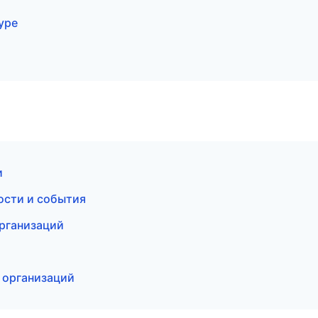
уре
и
вости и события
рганизаций
ы организаций