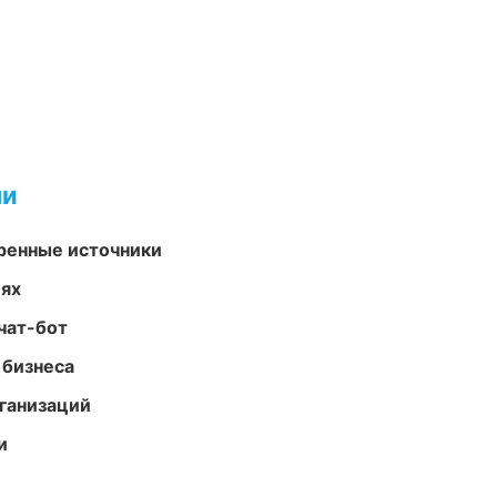
ми
еренные источники
иях
чат-бот
 бизнеса
ганизаций
и