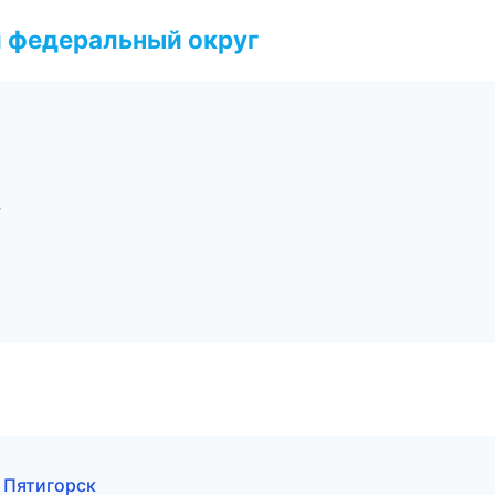
 федеральный округ
у
в Пятигорск