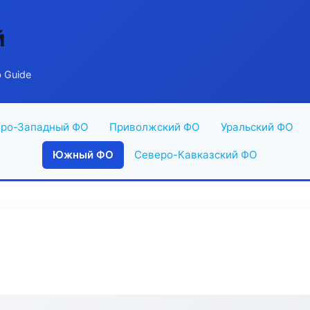
й
 Guide
ро-Западный ФО
Приволжский ФО
Уральский ФО
Южный ФО
Северо-Кавказский ФО