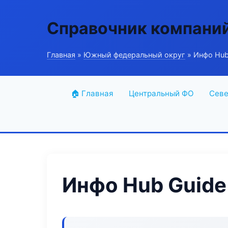
Справочник компани
Главная
»
Южный федеральный округ
» Инфо Hub
🏠 Главная
Центральный ФО
Севе
Инфо Hub Guide