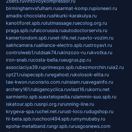
2bets.ru
vintovoykompressor.ru
birminghamvsfulham.ru
sarmat-komp.ru
pioneeri.ru
amadis-chocolate.ru
shkurki-karakulya.ru
kanotiforet.spb.ru
tutmassage.ru
ecolog.org.ru
praga.spb.ru
falcorussia.ru
autodoctorservis.ru
kamertondom.spb.ru
net-life.net.ru
avto-vozim.ru
sakhcamera.ru
alliance-electro.spb.ru
stroyavt.ru
controlweb1.ru
tdsak74.ru
kinzozo-ru.ru
kvotka.ru
iron-snab.ru
costa-bella.ru
eugrus.pp.ru
associaciya39.ru
primexpo.spb.ru
bezmorchin.ru
ia2.ru
cpt21.ru
ispecspb.ru
regahost.ru
kolosok-elita.ru
tae-kwon.ru
consrio.com.ru
insiam.ru
avegainfo.ru
archery161.ru
bigencyclica.ru
vlast16.ru
korru.net
sarmiento.spb.su
extelopedia.ru
lammin-suo.spb.ru
iskatour.spb.ru
snpi.org.ru
running-line.ru
krygeva-spa.ru
chel.net.ru
rust-loco.ru
dugshop.ru
hl-beta.spb.ru
school494.spb.ru
mymubaby.ru
epoha-metalband.ru
ngr.spb.ru
rusgosnews.com