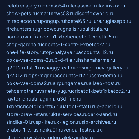
velotrenajery.ru
pronso54.ru
lenasever.ru
lovinskix.ru
show-pets.ru
smartnews03.ru
discofoxworld.ru
miraclecoon.ru
pongup.ru
hostel65.ru
liura.ru
glasspb.ru
firehunters.ru
gribowo.ru
gnalis.ru
bulkitula.ru
hometown-france.ru
1-xbeticricetc-1-xbetti-5.ru
shop-garena.ru
cricetc-1-xbetr-1-xbetcc-2.ru
one-life-story.ru
top-halyava.ru
accounts112.ru
poka-vse-doma-2.ru
3-d-file.ru
hahahaharms.ru
g2012.ru
tst-1.ru
shaggy-cat.ru
opsmgr.ru
ev-gallery.ru
g-2012.ru
ops-mgr.ru
accounts-112.ru
csm-demo.ru
poka-vse-doma2.ru
airgungames.ru
allseo-host.ru
tehosmotre.ru
varieta-yug.ru
cricetc1xbetr1xbetcc2.ru
raytor-d.ru
atillagunn.ru
3d-file.ru
1xbeticricetc1xbetti5.ru
uafoot-statti.ru
e-abis1c.ru
store-brawl-stars.ru
kts-services.ru
dark-sand.ru
sindika-01.ru
sp-life.ru
x-legion.ru
sib-archives.ru
e-abis-1-c.ru
sindika01.ru
venda-festival.ru
store-brawlstars.ru
dooraleksandria.ru