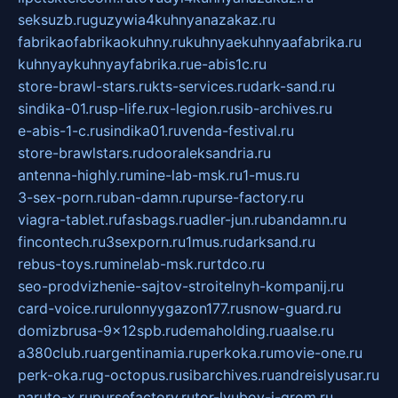
seksuzb.ru
guzywia4kuhnyanazakaz.ru
fabrikaofabrikaokuhny.ru
kuhnyaekuhnyaafabrika.ru
kuhnyaykuhnyayfabrika.ru
e-abis1c.ru
store-brawl-stars.ru
kts-services.ru
dark-sand.ru
sindika-01.ru
sp-life.ru
x-legion.ru
sib-archives.ru
e-abis-1-c.ru
sindika01.ru
venda-festival.ru
store-brawlstars.ru
dooraleksandria.ru
antenna-highly.ru
mine-lab-msk.ru
1-mus.ru
3-sex-porn.ru
ban-damn.ru
purse-factory.ru
viagra-tablet.ru
fasbags.ru
adler-jun.ru
bandamn.ru
fincontech.ru
3sexporn.ru
1mus.ru
darksand.ru
rebus-toys.ru
minelab-msk.ru
rtdco.ru
seo-prodvizhenie-sajtov-stroitelnyh-kompanij.ru
card-voice.ru
rulonnyygazon177.ru
snow-guard.ru
domizbrusa-9x12spb.ru
demaholding.ru
aalse.ru
a380club.ru
argentinamia.ru
perkoka.ru
movie-one.ru
perk-oka.ru
g-octopus.ru
sibarchives.ru
andreislyusar.ru
naruto-x.ru
pursefactory.ru
tor-lyubov-i-grom.ru