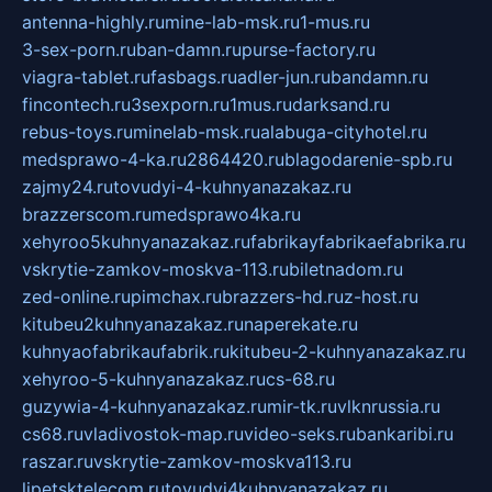
antenna-highly.ru
mine-lab-msk.ru
1-mus.ru
3-sex-porn.ru
ban-damn.ru
purse-factory.ru
viagra-tablet.ru
fasbags.ru
adler-jun.ru
bandamn.ru
fincontech.ru
3sexporn.ru
1mus.ru
darksand.ru
rebus-toys.ru
minelab-msk.ru
alabuga-cityhotel.ru
medsprawo-4-ka.ru
2864420.ru
blagodarenie-spb.ru
zajmy24.ru
tovudyi-4-kuhnyanazakaz.ru
brazzerscom.ru
medsprawo4ka.ru
xehyroo5kuhnyanazakaz.ru
fabrikayfabrikaefabrika.ru
vskrytie-zamkov-moskva-113.ru
biletnadom.ru
zed-online.ru
pimchax.ru
brazzers-hd.ru
z-host.ru
kitubeu2kuhnyanazakaz.ru
naperekate.ru
kuhnyaofabrikaufabrik.ru
kitubeu-2-kuhnyanazakaz.ru
xehyroo-5-kuhnyanazakaz.ru
cs-68.ru
guzywia-4-kuhnyanazakaz.ru
mir-tk.ru
vlknrussia.ru
cs68.ru
vladivostok-map.ru
video-seks.ru
bankaribi.ru
raszar.ru
vskrytie-zamkov-moskva113.ru
lipetsktelecom.ru
tovudyi4kuhnyanazakaz.ru