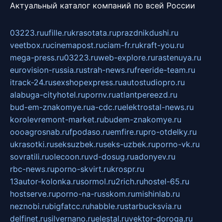
Актуальный каталог компаний по всей России
03223.ru
ufille.ru
krasotata.ru
prazdnikdushi.ru
veetbox.ru
cinemapost.ru
ciam-fr.ru
kraft-you.ru
mega-press.ru
03223.ru
web-explore.ru
rastenuya.ru
eurovision-russia.ru
strah-news.ru
freeride-team.ru
itrack-24.ru
sexshopexpress.ru
autostudiopro.ru
alabuga-cityhotel.ru
pornv.ru
atlantpereezd.ru
bud-em-znakomye.ru
a-cdc.ru
elektrostal-news.ru
korolevremont-market.ru
budem-znakomye.ru
oooagrosnab.ru
fpodaso.ru
emfire.ru
pro-otdelky.ru
ukrasotki.ru
seksuzbek.ru
seks-uzbek.ru
porno-vk.ru
sovratili.ru
olecoon.ru
vd-dosug.ru
adonyev.ru
rbc-news.ru
porno-skvirt.ru
krospr.ru
13autor-kolonka.ru
sormol.ru
2rich.ru
hostel-65.ru
hostserve.ru
porno-na-russkom.ru
mishinlab.ru
neznobi.ru
bigfatcc.ru
habble.ru
starbucksvia.ru
delfinet.ru
silvernano.ru
elestal.ru
vektor-doroga.ru