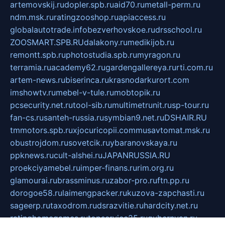
artemovskij.ru
dopler.spb.ru
aid70.ru
metall-perm.ru
ndm.msk.ru
ratingzooshop.ru
apiaccess.ru
globalautotrade.info
bezverhovskoe.ru
drsschool.ru
ZOOSMART.SPB.RU
dalakony.ru
medikijob.ru
remontt.spb.ru
photostudia.spb.ru
myragon.ru
terramia.ru
academy62.ru
gardengallereya.ru
rti.com.ru
artem-news.ru
biserinca.ru
krasnodarkurort.com
imshowtv.ru
mebel-v-tule.ru
mobtopik.ru
pcsecurity.net.ru
tool-sib.ru
multimetrunit.ru
sp-tour.ru
fan-cs.ru
santeh-russia.ru
symbian9.net.ru
DSHAIR.RU
tmmotors.spb.ru
xjocuricopii.com
musavtomat.msk.ru
obustrojdom.ru
sovetcik.ru
ybaranovskaya.ru
ppknews.ru
cult-alshei.ru
JAPANRUSSIA.RU
proekciyamebel.ru
imper-finans.ru
rim.org.ru
glamourai.ru
brassminus.ru
zabor-pro.ru
ftn.pp.ru
dorogoe58.ru
laimengpacker.ru
kuzova-zapchasti.ru
sageerp.ru
taxodrom.ru
dsrazvitie.ru
hardcity.net.ru
ratinghomegames.ru
topservice25.ru
gubernyan.ru