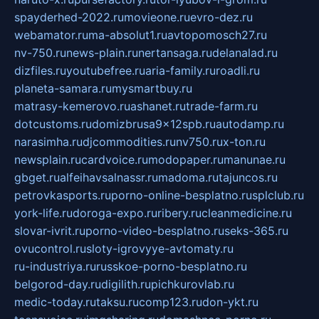
spayderhed-2022.ru
movieone.ru
evro-dez.ru
webamator.ru
ma-absolut1.ru
avtopomosch27.ru
nv-750.ru
news-plain.ru
nertansaga.ru
delanalad.ru
dizfiles.ru
youtubefree.ru
aria-family.ru
roadli.ru
planeta-samara.ru
mysmartbuy.ru
matrasy-kemerovo.ru
ashanet.ru
trade-farm.ru
dotcustoms.ru
domizbrusa9x12spb.ru
autodamp.ru
narasimha.ru
djcommodities.ru
nv750.ru
x-ton.ru
newsplain.ru
cardvoice.ru
modopaper.ru
manunae.ru
gbget.ru
alfeihavsalnassr.ru
madoma.ru
tajuncos.ru
petrovkasports.ru
porno-online-besplatno.ru
splclub.ru
york-life.ru
doroga-expo.ru
ribery.ru
cleanmedicine.ru
slovar-ivrit.ru
porno-video-besplatno.ru
seks-365.ru
ovucontrol.ru
sloty-igrovyye-avtomaty.ru
ru-industriya.ru
russkoe-porno-besplatno.ru
belgorod-day.ru
digilith.ru
pichkurovlab.ru
medic-today.ru
taksu.ru
comp123.ru
don-ykt.ru