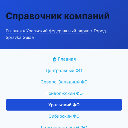
Справочник компаний
Главная
»
Уральский федеральный округ
» Город
Spravka Guide
🏠 Главная
Центральный ФО
Северо-Западный ФО
Приволжский ФО
Уральский ФО
Сибирский ФО
Дальневосточный ФО