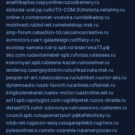
analitikaplus.ru
spyonline.ru
zosikamery.ru
sloboda-ural.pp.ru
AUTO-COM.SU
hohota.net
alimy.ru
online-z.com
aromat-vostoka.ru
otdelkaexp.ru
mobilvest.ru
bbd.net.ru
mebelshop.msk.ru
smp-forum.ru
bastion-td.ru
kosmoscreative.ru
avrmotors.ru
art-galadesign.ru
tiffany-c.ru
ecostep-samara.ru
d-p.spb.ru
галактика73.рф
sko.com.ru
davitamebel-spb.ru
fotsis.ru
tesiaes.ru
kokoroyari.spb.ru
blesna-kazan.ru
mossilver.ru
lenderoq.ru
sergeydobrin.ru
tochkazvuka.msk.ru
people-of-art.ru
bezzubova.ru
clubtibet.ru
orior-aks.ru
dynamoauto.ru
szk-favorit.ru
carlines.ru
flatnsk.ru
kingbolenskaner.ru
alex-motor.ru
astroline.net.ru
act1.spb.ru
polyglot.com.ru
gidlipetsk.ru
ooo-driada.ru
detsad125.ru
mir-zdoroviya.ru
bruslanovo.ru
siterem.ru
council.spb.ru
лодкипатриот.рф
kafekolizey.ru
iclub.net.ru
gazon-easy.ru
sugarepilekb.ru
grinox.ru
pylesostineco.ru
msts-ozarenie.ru
kameryjooan.ru