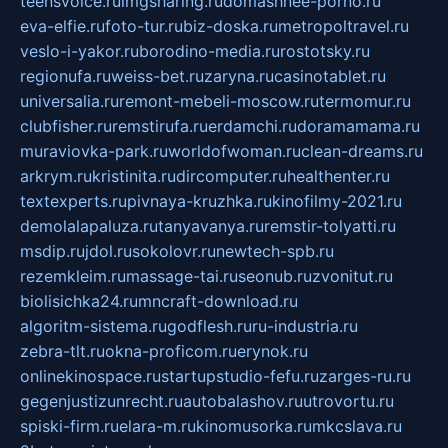
teensvoice.ru
imgsharing.ru
domashnee-porno.ru
eva-elfie.ru
foto-tur.ru
biz-doska.ru
metropoltravel.ru
veslo-i-yakor.ru
borodino-media.ru
rostotsky.ru
regionufa.ru
weiss-bet.ru
zaryna.ru
casinotablet.ru
universalia.ru
remont-mebeli-moscow.ru
termomur.ru
clubfisher.ru
remstirufa.ru
erdamchi.ru
doramamama.ru
muraviovka-park.ru
worldofwoman.ru
clean-dreams.ru
arkrym.ru
kristinita.ru
dircomputer.ru
healthenter.ru
textexperts.ru
pivnaya-kruzhka.ru
kinofilmy-2021.ru
demolalapaluza.ru
tanyavanya.ru
remstir-tolyatti.ru
msdip.ru
jdol.ru
sokolovr.ru
newtech-spb.ru
rezemkleim.ru
massage-tai.ru
seonub.ru
zvonitut.ru
biolisichka24.ru
mncraft-download.ru
algoritm-sistema.ru
godflesh.ru
ru-industria.ru
zebra-tlt.ru
okna-proficom.ru
erynok.ru
onlinekinospace.ru
startupstudio-fefu.ru
zarges-ru.ru
gegenjustizunrecht.ru
autobalashov.ru
utrovortu.ru
spiski-firm.ru
elara-m.ru
kinomusorka.ru
mkcslava.ru