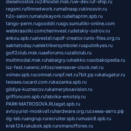
dieselvostok.ru
24hostel.msk.ru
w-dev.ru
f-ship.ru
regsmi.ru
filmnetwork.ru
malinasp.ru
kinosvin.ru
h2o-salon.ru
malutkayork.ru
deltaprim.spb.ru
tango-perm.ru
gooddir.ru
sgv.su
multiki-online.com
webkrasotki.com
cherinvest.ru
detskiy-ostrov.ru
ankou.spb.ru
alvesta1.ru
pdf-creator.ru
nix-files.org.ru
sakhatoday.ru
elektrikersymboler.ru
sputnikyes.ru
golf2club.msk.ru
aeforums.ru
zallclub.ru
multimodal.msk.ru
habaigry.ru
haikko.ru
sobakopedia.ru
isz-fest.ru
ewnc.info
screensaver-clock.net.ru
volnav.spb.ru
comnat.ru
npf.net.ru
7bit.pp.ru
kalugatur.ru
tesiaes.ru
card.com.ru
kazanka.spb.ru
gildiya-kuznecov.ru
kameryboavision.ru
griffoncom.spb.ru
fabrika-emotsiy.ru
PARK-MATROSOVA.RU
agat.spb.ru
avtoyurist-moskva1.ru
hardware.org.ru
схема-авто.рф
dg-lab.ru
angrup.ru
recruiter.spb.ru
music8.spb.ru
krsk124.ru
kubok.spb.ru
romanofforex.ru