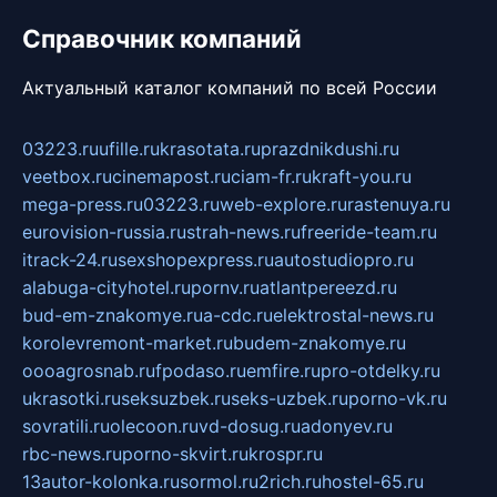
Справочник компаний
Актуальный каталог компаний по всей России
03223.ru
ufille.ru
krasotata.ru
prazdnikdushi.ru
veetbox.ru
cinemapost.ru
ciam-fr.ru
kraft-you.ru
mega-press.ru
03223.ru
web-explore.ru
rastenuya.ru
eurovision-russia.ru
strah-news.ru
freeride-team.ru
itrack-24.ru
sexshopexpress.ru
autostudiopro.ru
alabuga-cityhotel.ru
pornv.ru
atlantpereezd.ru
bud-em-znakomye.ru
a-cdc.ru
elektrostal-news.ru
korolevremont-market.ru
budem-znakomye.ru
oooagrosnab.ru
fpodaso.ru
emfire.ru
pro-otdelky.ru
ukrasotki.ru
seksuzbek.ru
seks-uzbek.ru
porno-vk.ru
sovratili.ru
olecoon.ru
vd-dosug.ru
adonyev.ru
rbc-news.ru
porno-skvirt.ru
krospr.ru
13autor-kolonka.ru
sormol.ru
2rich.ru
hostel-65.ru