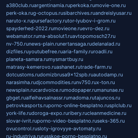
a380club.ru
argentinamia.ru
perkoka.ru
movie-one.ru
perk-oka.ru
g-octopus.ru
sibarchives.ru
andreislyusar.ru
naruto-x.ru
pursefactory.ru
tor-lyubov-i-grom.ru
spayderhed-2022.ru
movieone.ru
evro-dez.ru
webamator.ru
ma-absolut1.ru
avtopomosch27.ru
nv-750.ru
news-plain.ru
nertansaga.ru
delanalad.ru
dizfiles.ru
youtubefree.ru
aria-family.ru
roadli.ru
planeta-samara.ru
mysmartbuy.ru
matrasy-kemerovo.ru
ashanet.ru
trade-farm.ru
dotcustoms.ru
domizbrusa9x12spb.ru
autodamp.ru
narasimha.ru
djcommodities.ru
nv750.ru
x-ton.ru
newsplain.ru
cardvoice.ru
modopaper.ru
manunae.ru
gbget.ru
alfeihavsalnassr.ru
madoma.ru
tajuncos.ru
petrovkasports.ru
porno-online-besplatno.ru
splclub.ru
york-life.ru
doroga-expo.ru
ribery.ru
cleanmedicine.ru
slovar-ivrit.ru
porno-video-besplatno.ru
seks-365.ru
ovucontrol.ru
sloty-igrovyye-avtomaty.ru
ru-industriya.ru
russkoe-porno-besplatno.ru