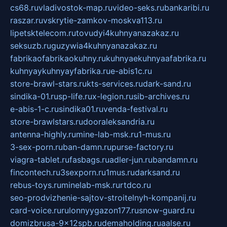
cs68.ru
vladivostok-map.ru
video-seks.ru
bankaribi.ru
raszar.ru
vskrytie-zamkov-moskva113.ru
lipetsktelecom.ru
tovudyi4kuhnyanazakaz.ru
seksuzb.ru
guzywia4kuhnyanazakaz.ru
fabrikaofabrikaokuhny.ru
kuhnyaekuhnyaafabrika.ru
kuhnyaykuhnyayfabrika.ru
e-abis1c.ru
store-brawl-stars.ru
kts-services.ru
dark-sand.ru
sindika-01.ru
sp-life.ru
x-legion.ru
sib-archives.ru
e-abis-1-c.ru
sindika01.ru
venda-festival.ru
store-brawlstars.ru
dooraleksandria.ru
antenna-highly.ru
mine-lab-msk.ru
1-mus.ru
3-sex-porn.ru
ban-damn.ru
purse-factory.ru
viagra-tablet.ru
fasbags.ru
adler-jun.ru
bandamn.ru
fincontech.ru
3sexporn.ru
1mus.ru
darksand.ru
rebus-toys.ru
minelab-msk.ru
rtdco.ru
seo-prodvizhenie-sajtov-stroitelnyh-kompanij.ru
card-voice.ru
rulonnyygazon177.ru
snow-guard.ru
domizbrusa-9x12spb.ru
demaholding.ru
aalse.ru