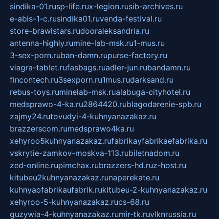
sindika-01.ru
sp-life.ru
x-legion.ru
sib-archives.ru
e-abis-1-c.ru
sindika01.ru
venda-festival.ru
store-brawlstars.ru
dooraleksandria.ru
antenna-highly.ru
mine-lab-msk.ru
1-mus.ru
3-sex-porn.ru
ban-damn.ru
purse-factory.ru
viagra-tablet.ru
fasbags.ru
adler-jun.ru
bandamn.ru
fincontech.ru
3sexporn.ru
1mus.ru
darksand.ru
rebus-toys.ru
minelab-msk.ru
alabuga-cityhotel.ru
medsprawo-4-ka.ru
2864420.ru
blagodarenie-spb.ru
zajmy24.ru
tovudyi-4-kuhnyanazakaz.ru
brazzerscom.ru
medsprawo4ka.ru
xehyroo5kuhnyanazakaz.ru
fabrikayfabrikaefabrika.ru
vskrytie-zamkov-moskva-113.ru
biletnadom.ru
zed-online.ru
pimchax.ru
brazzers-hd.ru
z-host.ru
kitubeu2kuhnyanazakaz.ru
naperekate.ru
kuhnyaofabrikaufabrik.ru
kitubeu-2-kuhnyanazakaz.ru
xehyroo-5-kuhnyanazakaz.ru
cs-68.ru
guzywia-4-kuhnyanazakaz.ru
mir-tk.ru
vlknrussia.ru