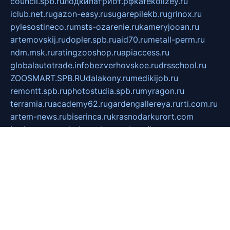
council.spb.ru
лодкипатриот.рф
kafekolizey.ru
iclub.net.ru
gazon-easy.ru
sugarepilekb.ru
grinox.ru
pylesostineco.ru
msts-ozarenie.ru
kameryjooan.ru
artemovskij.ru
dopler.spb.ru
aid70.ru
metall-perm.ru
ndm.msk.ru
ratingzooshop.ru
apiaccess.ru
globalautotrade.info
bezverhovskoe.ru
drsschool.ru
ZOOSMART.SPB.RU
dalakony.ru
medikijob.ru
remontt.spb.ru
photostudia.spb.ru
myragon.ru
terramia.ru
academy62.ru
gardengallereya.ru
rti.com.ru
artem-news.ru
biserinca.ru
krasnodarkurort.com
imshowtv.ru
mebel-v-tule.ru
mobtopik.ru
pcsecurity.net.ru
tool-sib.ru
multimetrunit.ru
sp-tour.ru
fan-cs.ru
santeh-russia.ru
symbian9.net.ru
DSHAIR.RU
tmmotors.spb.ru
xjocuricopii.com
musavtomat.msk.ru
obustrojdom.ru
sovetcik.ru
ybaranovskaya.ru
ppknews.ru
cult-alshei.ru
JAPANRUSSIA.RU
proekciyamebel.ru
imper-finans.ru
rim.org.ru
glamourai.ru
brassminus.ru
zabor-pro.ru
ftn.pp.ru