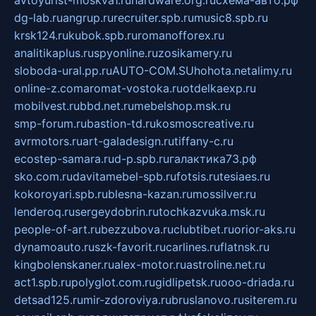
dg-lab.ru
angrup.ru
recruiter.spb.ru
music8.spb.ru
krsk124.ru
kubok.spb.ru
romanofforex.ru
analitikaplus.ru
spyonline.ru
zosikamery.ru
sloboda-ural.pp.ru
AUTO-COM.SU
hohota.net
alimy.ru
online-z.com
aromat-vostoka.ru
otdelkaexp.ru
mobilvest.ru
bbd.net.ru
mebelshop.msk.ru
smp-forum.ru
bastion-td.ru
kosmoscreative.ru
avrmotors.ru
art-galadesign.ru
tiffany-c.ru
ecostep-samara.ru
d-p.spb.ru
галактика73.рф
sko.com.ru
davitamebel-spb.ru
fotsis.ru
tesiaes.ru
kokoroyari.spb.ru
blesna-kazan.ru
mossilver.ru
lenderoq.ru
sergeydobrin.ru
tochkazvuka.msk.ru
people-of-art.ru
bezzubova.ru
clubtibet.ru
orior-aks.ru
dynamoauto.ru
szk-favorit.ru
carlines.ru
flatnsk.ru
kingbolenskaner.ru
alex-motor.ru
astroline.net.ru
act1.spb.ru
polyglot.com.ru
gidlipetsk.ru
ooo-driada.ru
detsad125.ru
mir-zdoroviya.ru
bruslanovo.ru
siterem.ru