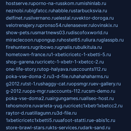
hostserve.ru
porno-na-russkom.ru
mishinlab.ru
neznobi.ru
bigfatcc.ru
habble.ru
starbucksvia.ru
delfinet.ru
silvernano.ru
elestal.ru
vektor-doroga.ru
velotrenajery.ru
pronso54.ru
lenasever.ru
lovinskix.ru
show-pets.ru
smartnews03.ru
discofoxworld.ru
miraclecoon.ru
pongup.ru
hostel65.ru
liura.ru
glasspb.ru
firehunters.ru
gribowo.ru
gnalis.ru
bulkitula.ru
hometown-france.ru
1-xbeticricetc-1-xbetti-5.ru
shop-garena.ru
cricetc-1-xbetr-1-xbetcc-2.ru
one-life-story.ru
top-halyava.ru
accounts112.ru
poka-vse-doma-2.ru
3-d-file.ru
hahahaharms.ru
g2012.ru
tst-1.ru
shaggy-cat.ru
opsmgr.ru
ev-gallery.ru
g-2012.ru
ops-mgr.ru
accounts-112.ru
csm-demo.ru
poka-vse-doma2.ru
airgungames.ru
allseo-host.ru
tehosmotre.ru
varieta-yug.ru
cricetc1xbetr1xbetcc2.ru
raytor-d.ru
atillagunn.ru
3d-file.ru
1xbeticricetc1xbetti5.ru
uafoot-statti.ru
e-abis1c.ru
store-brawl-stars.ru
kts-services.ru
dark-sand.ru