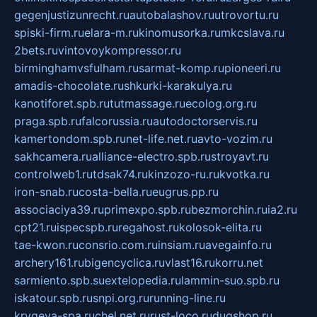
gegenjustizunrecht.ru
autobalashov.ru
utrovortu.ru
spiski-firm.ru
elara-m.ru
kinomusorka.ru
mkcslava.ru
2bets.ru
vintovoykompressor.ru
birminghamvsfulham.ru
sarmat-komp.ru
pioneeri.ru
amadis-chocolate.ru
shkurki-karakulya.ru
kanotiforet.spb.ru
tutmassage.ru
ecolog.org.ru
praga.spb.ru
falcorussia.ru
autodoctorservis.ru
kamertondom.spb.ru
net-life.net.ru
avto-vozim.ru
sakhcamera.ru
alliance-electro.spb.ru
stroyavt.ru
controlweb1.ru
tdsak74.ru
kinzozo-ru.ru
kvotka.ru
iron-snab.ru
costa-bella.ru
eugrus.pp.ru
associaciya39.ru
primexpo.spb.ru
bezmorchin.ru
ia2.ru
cpt21.ru
ispecspb.ru
regahost.ru
kolosok-elita.ru
tae-kwon.ru
consrio.com.ru
insiam.ru
avegainfo.ru
archery161.ru
bigencyclica.ru
vlast16.ru
korru.net
sarmiento.spb.su
extelopedia.ru
lammin-suo.spb.ru
iskatour.spb.ru
snpi.org.ru
running-line.ru
krygeva-spa.ru
chel.net.ru
rust-loco.ru
dugshop.ru