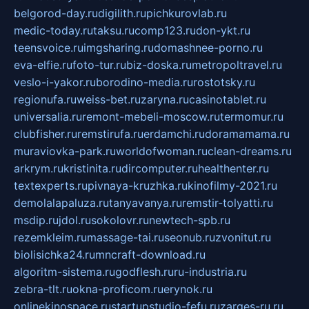
belgorod-day.ru
digilith.ru
pichkurovlab.ru
medic-today.ru
taksu.ru
comp123.ru
don-ykt.ru
teensvoice.ru
imgsharing.ru
domashnee-porno.ru
eva-elfie.ru
foto-tur.ru
biz-doska.ru
metropoltravel.ru
veslo-i-yakor.ru
borodino-media.ru
rostotsky.ru
regionufa.ru
weiss-bet.ru
zaryna.ru
casinotablet.ru
universalia.ru
remont-mebeli-moscow.ru
termomur.ru
clubfisher.ru
remstirufa.ru
erdamchi.ru
doramamama.ru
muraviovka-park.ru
worldofwoman.ru
clean-dreams.ru
arkrym.ru
kristinita.ru
dircomputer.ru
healthenter.ru
textexperts.ru
pivnaya-kruzhka.ru
kinofilmy-2021.ru
demolalapaluza.ru
tanyavanya.ru
remstir-tolyatti.ru
msdip.ru
jdol.ru
sokolovr.ru
newtech-spb.ru
rezemkleim.ru
massage-tai.ru
seonub.ru
zvonitut.ru
biolisichka24.ru
mncraft-download.ru
algoritm-sistema.ru
godflesh.ru
ru-industria.ru
zebra-tlt.ru
okna-proficom.ru
erynok.ru
onlinekinospace.ru
startupstudio-fefu.ru
zarges-ru.ru