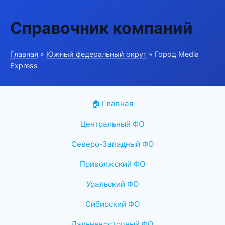
Справочник компаний
Главная
»
Южный федеральный округ
» Город Media
Express
🏠 Главная
Центральный ФО
Северо-Западный ФО
Приволжский ФО
Уральский ФО
Сибирский ФО
Дальневосточный ФО