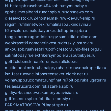
hl-beta.spb.ru
school494.spb.ru
mymubaby.ru
epoha-metalband.ru
ngr.spb.ru
rusgosnews.com
dieselvostok.ru
24hostel.msk.ru
w-dev.ru
f-ship.ru
regsmi.ru
filmnetwork.ru
malinasp.ru
kinosvin.ru
h2o-salon.ru
malutkayork.ru
deltaprim.spb.ru
tango-perm.ru
gooddir.ru
sgv.su
multiki-online.com
webkrasotki.com
cherinvest.ru
detskiy-ostrov.ru
ankou.spb.ru
alvesta1.ru
pdf-creator.ru
nix-files.org.ru
sakhatoday.ru
elektrikersymboler.ru
sputnikyes.ru
golf2club.msk.ru
aeforums.ru
zallclub.ru
multimodal.msk.ru
habaigry.ru
haikko.ru
sobakopedia.ru
isz-fest.ru
ewnc.info
screensaver-clock.net.ru
volnav.spb.ru
comnat.ru
npf.net.ru
7bit.pp.ru
kalugatur.ru
tesiaes.ru
card.com.ru
kazanka.spb.ru
gildiya-kuznecov.ru
kameryboavision.ru
griffoncom.spb.ru
fabrika-emotsiy.ru
PARK-MATROSOVA.RU
agat.spb.ru
avtoyurist-moskva1.ru
hardware.org.ru
схема-авто.рф