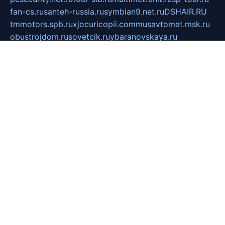
fan-cs.ru
santeh-russia.ru
symbian9.net.ru
DSHAIR.RU
tmmotors.spb.ru
xjocuricopii.com
musavtomat.msk.ru
obustrojdom.ru
sovetcik.ru
ybaranovskaya.ru
ppknews.ru
cult-alshei.ru
JAPANRUSSIA.RU
proekciyamebel.ru
imper-finans.ru
rim.org.ru
glamourai.ru
brassminus.ru
zabor-pro.ru
ftn.pp.ru
dorogoe58.ru
laimengpacker.ru
kuzova-zapchasti.ru
sageerp.ru
taxodrom.ru
dsrazvitie.ru
hardcity.net.ru
ratinghomegames.ru
topservice25.ru
gubernyan.ru
gtglasslined.ru
ii4.ru
tssport.spb.ru
andorra24.com
blackwallstreet.ru
oboimos.ru
optim-doors.com.ru
ikuch.ru
nycr.org.ru
npa21.ru
vremya-ch.spb.ru
desert000.ru
ivtorgi.ru
ifiori.ru
catalog-statei.ru
dcv.org.ru
spetsmaster174.ru
ipkameryhiseeu.ru
dum26.ru
ruspol.spb.ru
fr-opendp.ru
kam-solnyshko.ru
cheyenne-arapaho.ru
sevzapmetal.spb.ru
ted-lapidus.spb.ru
parasite-eliminator.ru