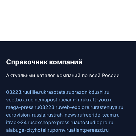
Справочник компаний
Актуальный каталог компаний по всей России
03223.ru
ufille.ru
krasotata.ru
prazdnikdushi.ru
veetbox.ru
cinemapost.ru
ciam-fr.ru
kraft-you.ru
mega-press.ru
03223.ru
web-explore.ru
rastenuya.ru
eurovision-russia.ru
strah-news.ru
freeride-team.ru
itrack-24.ru
sexshopexpress.ru
autostudiopro.ru
alabuga-cityhotel.ru
pornv.ru
atlantpereezd.ru