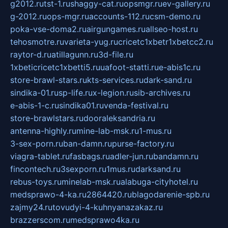
g2012.ru
tst-1.ru
shaggy-cat.ru
opsmgr.ru
ev-gallery.ru
g-2012.ru
ops-mgr.ru
accounts-112.ru
csm-demo.ru
poka-vse-doma2.ru
airgungames.ru
allseo-host.ru
tehosmotre.ru
varieta-yug.ru
cricetc1xbetr1xbetcc2.ru
raytor-d.ru
atillagunn.ru
3d-file.ru
1xbeticricetc1xbetti5.ru
uafoot-statti.ru
e-abis1c.ru
store-brawl-stars.ru
kts-services.ru
dark-sand.ru
sindika-01.ru
sp-life.ru
x-legion.ru
sib-archives.ru
e-abis-1-c.ru
sindika01.ru
venda-festival.ru
store-brawlstars.ru
dooraleksandria.ru
antenna-highly.ru
mine-lab-msk.ru
1-mus.ru
3-sex-porn.ru
ban-damn.ru
purse-factory.ru
viagra-tablet.ru
fasbags.ru
adler-jun.ru
bandamn.ru
fincontech.ru
3sexporn.ru
1mus.ru
darksand.ru
rebus-toys.ru
minelab-msk.ru
alabuga-cityhotel.ru
medsprawo-4-ka.ru
2864420.ru
blagodarenie-spb.ru
zajmy24.ru
tovudyi-4-kuhnyanazakaz.ru
brazzerscom.ru
medsprawo4ka.ru