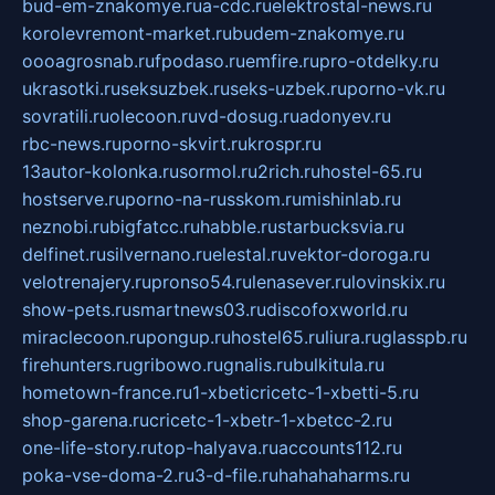
bud-em-znakomye.ru
a-cdc.ru
elektrostal-news.ru
korolevremont-market.ru
budem-znakomye.ru
oooagrosnab.ru
fpodaso.ru
emfire.ru
pro-otdelky.ru
ukrasotki.ru
seksuzbek.ru
seks-uzbek.ru
porno-vk.ru
sovratili.ru
olecoon.ru
vd-dosug.ru
adonyev.ru
rbc-news.ru
porno-skvirt.ru
krospr.ru
13autor-kolonka.ru
sormol.ru
2rich.ru
hostel-65.ru
hostserve.ru
porno-na-russkom.ru
mishinlab.ru
neznobi.ru
bigfatcc.ru
habble.ru
starbucksvia.ru
delfinet.ru
silvernano.ru
elestal.ru
vektor-doroga.ru
velotrenajery.ru
pronso54.ru
lenasever.ru
lovinskix.ru
show-pets.ru
smartnews03.ru
discofoxworld.ru
miraclecoon.ru
pongup.ru
hostel65.ru
liura.ru
glasspb.ru
firehunters.ru
gribowo.ru
gnalis.ru
bulkitula.ru
hometown-france.ru
1-xbeticricetc-1-xbetti-5.ru
shop-garena.ru
cricetc-1-xbetr-1-xbetcc-2.ru
one-life-story.ru
top-halyava.ru
accounts112.ru
poka-vse-doma-2.ru
3-d-file.ru
hahahaharms.ru