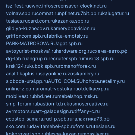
isz-fest.ru
ewnc.info
screensaver-clock.net.ru
volnav.spb.ru
comnat.ru
npf.net.ru
7bit.pp.ru
kalugatur.ru
tesiaes.ru
card.com.ru
kazanka.spb.ru
gildiya-kuznecov.ru
kameryboavision.ru
griffoncom.spb.ru
fabrika-emotsiy.ru
PARK-MATROSOVA.RU
agat.spb.ru
avtoyurist-moskva1.ru
hardware.org.ru
схема-авто.рф
dg-lab.ru
angrup.ru
recruiter.spb.ru
music8.spb.ru
krsk124.ru
kubok.spb.ru
romanofforex.ru
analitikaplus.ru
spyonline.ru
zosikamery.ru
sloboda-ural.pp.ru
AUTO-COM.SU
hohota.net
alimy.ru
online-z.com
aromat-vostoka.ru
otdelkaexp.ru
mobilvest.ru
bbd.net.ru
mebelshop.msk.ru
smp-forum.ru
bastion-td.ru
kosmoscreative.ru
avrmotors.ru
art-galadesign.ru
tiffany-c.ru
ecostep-samara.ru
d-p.spb.ru
галактика73.рф
sko.com.ru
davitamebel-spb.ru
fotsis.ru
tesiaes.ru
kokoroyari.spb.ru
blesna-kazan.ru
mossilver.ru