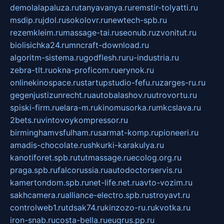
demolalapaluza.ru
tanyavanya.ru
remstir-tolyatti.ru
msdip.ru
jdol.ru
sokolovr.ru
newtech-spb.ru
rezemkleim.ru
massage-tai.ru
seonub.ru
zvonitut.ru
biolisichka24.ru
mncraft-download.ru
algoritm-sistema.ru
godflesh.ru
ru-industria.ru
zebra-tlt.ru
okna-proficom.ru
erynok.ru
onlinekinospace.ru
startupstudio-fefu.ru
zarges-ru.ru
gegenjustizunrecht.ru
autobalashov.ru
utrovortu.ru
spiski-firm.ru
elara-m.ru
kinomusorka.ru
mkcslava.ru
2bets.ru
vintovoykompressor.ru
birminghamvsfulham.ru
sarmat-komp.ru
pioneeri.ru
amadis-chocolate.ru
shkurki-karakulya.ru
kanotiforet.spb.ru
tutmassage.ru
ecolog.org.ru
praga.spb.ru
falcorussia.ru
autodoctorservis.ru
kamertondom.spb.ru
net-life.net.ru
avto-vozim.ru
sakhcamera.ru
alliance-electro.spb.ru
stroyavt.ru
controlweb1.ru
tdsak74.ru
kinzozo-ru.ru
kvotka.ru
iron-snab.ru
costa-bella.ru
eugrus.pp.ru