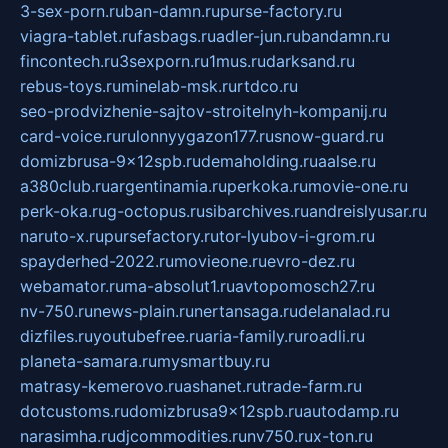
3-sex-porn.ru
ban-damn.ru
purse-factory.ru
viagra-tablet.ru
fasbags.ru
adler-jun.ru
bandamn.ru
fincontech.ru
3sexporn.ru
1mus.ru
darksand.ru
rebus-toys.ru
minelab-msk.ru
rtdco.ru
seo-prodvizhenie-sajtov-stroitelnyh-kompanij.ru
card-voice.ru
rulonnyygazon177.ru
snow-guard.ru
domizbrusa-9x12spb.ru
demaholding.ru
aalse.ru
a380club.ru
argentinamia.ru
perkoka.ru
movie-one.ru
perk-oka.ru
g-octopus.ru
sibarchives.ru
andreislyusar.ru
naruto-x.ru
pursefactory.ru
tor-lyubov-i-grom.ru
spayderhed-2022.ru
movieone.ru
evro-dez.ru
webamator.ru
ma-absolut1.ru
avtopomosch27.ru
nv-750.ru
news-plain.ru
nertansaga.ru
delanalad.ru
dizfiles.ru
youtubefree.ru
aria-family.ru
roadli.ru
planeta-samara.ru
mysmartbuy.ru
matrasy-kemerovo.ru
ashanet.ru
trade-farm.ru
dotcustoms.ru
domizbrusa9x12spb.ru
autodamp.ru
narasimha.ru
djcommodities.ru
nv750.ru
x-ton.ru