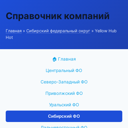
Справочник компаний
Главная
»
Сибирский федеральный округ
» Yellow Hub
Hot
🏠 Главная
Центральный ФО
Северо-Западный ФО
Приволжский ФО
Уральский ФО
Сибирский ФО
Дальневосточный ФО