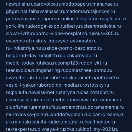
newsplain.ru
cardvoice.ru
modopaper.ru
manunae.ru
gbget.ru
alfeihavsalnassr.ru
madoma.ru
tajuncos.ru
petrovkasports.ru
porno-online-besplatno.ru
splclub.ru
york-life.ru
doroga-expo.ru
ribery.ru
cleanmedicine.ru
slovar-ivrit.ru
porno-video-besplatno.ru
seks-365.ru
ovucontrol.ru
sloty-igrovyye-avtomaty.ru
ru-industriya.ru
russkoe-porno-besplatno.ru
belgorod-day.ru
digilith.ru
pichkurovlab.ru
medic-today.ru
taksu.ru
comp123.ru
don-ykt.ru
teensvoice.ru
imgsharing.ru
domashnee-porno.ru
eva-elfie.ru
foto-tur.ru
biz-doska.ru
metropoltravel.ru
veslo-i-yakor.ru
borodino-media.ru
rostotsky.ru
regionufa.ru
weiss-bet.ru
zaryna.ru
casinotablet.ru
universalia.ru
remont-mebeli-moscow.ru
termomur.ru
clubfisher.ru
remstirufa.ru
erdamchi.ru
doramamama.ru
muraviovka-park.ru
worldofwoman.ru
clean-dreams.ru
arkrym.ru
kristinita.ru
dircomputer.ru
healthenter.ru
textexperts.ru
pivnaya-kruzhka.ru
kinofilmy-2021.ru