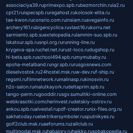
associaciya39.ru
primexpo.spb.ru
bezmorchin.ru
ia2.ru
cpt21.ru
ispecspb.ru
regahost.ru
kolosok-elita.ru
tae-kwon.ru
consrio.com.ru
insiam.ru
avegainfo.ru
archery161.ru
bigencyclica.ru
vlast16.ru
korru.net
sarmiento.spb.su
extelopedia.ru
lammin-suo.spb.ru
iskatour.spb.ru
snpi.org.ru
running-line.ru
krygeva-spa.ru
chel.net.ru
rust-loco.ru
dugshop.ru
hl-beta.spb.ru
school494.spb.ru
mymubaby.ru
epoha-metalband.ru
ngr.spb.ru
rusgosnews.com
dieselvostok.ru
24hostel.msk.ru
w-dev.ru
f-ship.ru
regsmi.ru
filmnetwork.ru
malinasp.ru
kinosvin.ru
h2o-salon.ru
malutkayork.ru
deltaprim.spb.ru
tango-perm.ru
gooddir.ru
sgv.su
multiki-online.com
webkrasotki.com
cherinvest.ru
detskiy-ostrov.ru
ankou.spb.ru
alvesta1.ru
pdf-creator.ru
nix-files.org.ru
sakhatoday.ru
elektrikersymboler.ru
sputnikyes.ru
golf2club.msk.ru
aeforums.ru
zallclub.ru
multimodal.msk.ru
habaigry.ru
haikko.ru
sobakopedia.ru