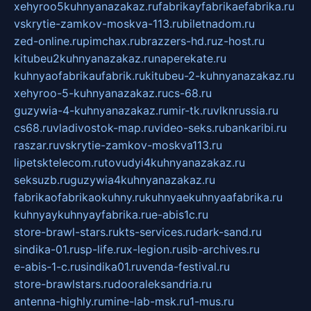
xehyroo5kuhnyanazakaz.ru
fabrikayfabrikaefabrika.ru
vskrytie-zamkov-moskva-113.ru
biletnadom.ru
zed-online.ru
pimchax.ru
brazzers-hd.ru
z-host.ru
kitubeu2kuhnyanazakaz.ru
naperekate.ru
kuhnyaofabrikaufabrik.ru
kitubeu-2-kuhnyanazakaz.ru
xehyroo-5-kuhnyanazakaz.ru
cs-68.ru
guzywia-4-kuhnyanazakaz.ru
mir-tk.ru
vlknrussia.ru
cs68.ru
vladivostok-map.ru
video-seks.ru
bankaribi.ru
raszar.ru
vskrytie-zamkov-moskva113.ru
lipetsktelecom.ru
tovudyi4kuhnyanazakaz.ru
seksuzb.ru
guzywia4kuhnyanazakaz.ru
fabrikaofabrikaokuhny.ru
kuhnyaekuhnyaafabrika.ru
kuhnyaykuhnyayfabrika.ru
e-abis1c.ru
store-brawl-stars.ru
kts-services.ru
dark-sand.ru
sindika-01.ru
sp-life.ru
x-legion.ru
sib-archives.ru
e-abis-1-c.ru
sindika01.ru
venda-festival.ru
store-brawlstars.ru
dooraleksandria.ru
antenna-highly.ru
mine-lab-msk.ru
1-mus.ru