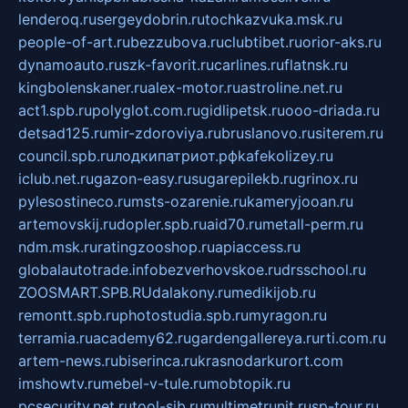
lenderoq.ru
sergeydobrin.ru
tochkazvuka.msk.ru
people-of-art.ru
bezzubova.ru
clubtibet.ru
orior-aks.ru
dynamoauto.ru
szk-favorit.ru
carlines.ru
flatnsk.ru
kingbolenskaner.ru
alex-motor.ru
astroline.net.ru
act1.spb.ru
polyglot.com.ru
gidlipetsk.ru
ooo-driada.ru
detsad125.ru
mir-zdoroviya.ru
bruslanovo.ru
siterem.ru
council.spb.ru
лодкипатриот.рф
kafekolizey.ru
iclub.net.ru
gazon-easy.ru
sugarepilekb.ru
grinox.ru
pylesostineco.ru
msts-ozarenie.ru
kameryjooan.ru
artemovskij.ru
dopler.spb.ru
aid70.ru
metall-perm.ru
ndm.msk.ru
ratingzooshop.ru
apiaccess.ru
globalautotrade.info
bezverhovskoe.ru
drsschool.ru
ZOOSMART.SPB.RU
dalakony.ru
medikijob.ru
remontt.spb.ru
photostudia.spb.ru
myragon.ru
terramia.ru
academy62.ru
gardengallereya.ru
rti.com.ru
artem-news.ru
biserinca.ru
krasnodarkurort.com
imshowtv.ru
mebel-v-tule.ru
mobtopik.ru
pcsecurity.net.ru
tool-sib.ru
multimetrunit.ru
sp-tour.ru