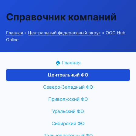
Справочник компаний
Главная
»
Центральный федеральный округ
» ООО Hub
Online
🏠 Главная
Центральный ФО
Северо-Западный ФО
Приволжский ФО
Уральский ФО
Сибирский ФО
Дальневосточный ФО