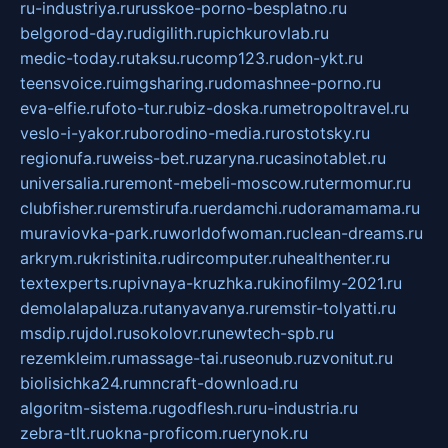
ru-industriya.ru
russkoe-porno-besplatno.ru
belgorod-day.ru
digilith.ru
pichkurovlab.ru
medic-today.ru
taksu.ru
comp123.ru
don-ykt.ru
teensvoice.ru
imgsharing.ru
domashnee-porno.ru
eva-elfie.ru
foto-tur.ru
biz-doska.ru
metropoltravel.ru
veslo-i-yakor.ru
borodino-media.ru
rostotsky.ru
regionufa.ru
weiss-bet.ru
zaryna.ru
casinotablet.ru
universalia.ru
remont-mebeli-moscow.ru
termomur.ru
clubfisher.ru
remstirufa.ru
erdamchi.ru
doramamama.ru
muraviovka-park.ru
worldofwoman.ru
clean-dreams.ru
arkrym.ru
kristinita.ru
dircomputer.ru
healthenter.ru
textexperts.ru
pivnaya-kruzhka.ru
kinofilmy-2021.ru
demolalapaluza.ru
tanyavanya.ru
remstir-tolyatti.ru
msdip.ru
jdol.ru
sokolovr.ru
newtech-spb.ru
rezemkleim.ru
massage-tai.ru
seonub.ru
zvonitut.ru
biolisichka24.ru
mncraft-download.ru
algoritm-sistema.ru
godflesh.ru
ru-industria.ru
zebra-tlt.ru
okna-proficom.ru
erynok.ru