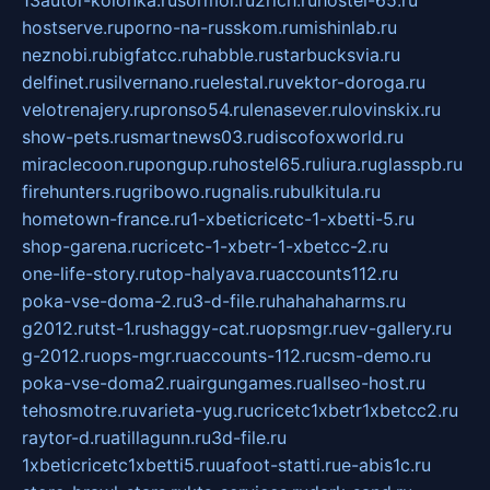
hostserve.ru
porno-na-russkom.ru
mishinlab.ru
neznobi.ru
bigfatcc.ru
habble.ru
starbucksvia.ru
delfinet.ru
silvernano.ru
elestal.ru
vektor-doroga.ru
velotrenajery.ru
pronso54.ru
lenasever.ru
lovinskix.ru
show-pets.ru
smartnews03.ru
discofoxworld.ru
miraclecoon.ru
pongup.ru
hostel65.ru
liura.ru
glasspb.ru
firehunters.ru
gribowo.ru
gnalis.ru
bulkitula.ru
hometown-france.ru
1-xbeticricetc-1-xbetti-5.ru
shop-garena.ru
cricetc-1-xbetr-1-xbetcc-2.ru
one-life-story.ru
top-halyava.ru
accounts112.ru
poka-vse-doma-2.ru
3-d-file.ru
hahahaharms.ru
g2012.ru
tst-1.ru
shaggy-cat.ru
opsmgr.ru
ev-gallery.ru
g-2012.ru
ops-mgr.ru
accounts-112.ru
csm-demo.ru
poka-vse-doma2.ru
airgungames.ru
allseo-host.ru
tehosmotre.ru
varieta-yug.ru
cricetc1xbetr1xbetcc2.ru
raytor-d.ru
atillagunn.ru
3d-file.ru
1xbeticricetc1xbetti5.ru
uafoot-statti.ru
e-abis1c.ru