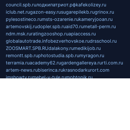
council.spb.ru
лодкипатриот.рф
kafekolizey.ru
iclub.net.ru
gazon-easy.ru
sugarepilekb.ru
grinox.ru
pylesostineco.ru
msts-ozarenie.ru
kameryjooan.ru
artemovskij.ru
dopler.spb.ru
aid70.ru
metall-perm.ru
ndm.msk.ru
ratingzooshop.ru
apiaccess.ru
globalautotrade.info
bezverhovskoe.ru
drsschool.ru
ZOOSMART.SPB.RU
dalakony.ru
medikijob.ru
remontt.spb.ru
photostudia.spb.ru
myragon.ru
terramia.ru
academy62.ru
gardengallereya.ru
rti.com.ru
artem-news.ru
biserinca.ru
krasnodarkurort.com
imshowtv.ru
mebel-v-tule.ru
mobtopik.ru
pcsecurity.net.ru
tool-sib.ru
multimetrunit.ru
sp-tour.ru
fan-cs.ru
santeh-russia.ru
symbian9.net.ru
DSHAIR.RU
tmmotors.spb.ru
xjocuricopii.com
musavtomat.msk.ru
obustrojdom.ru
sovetcik.ru
ybaranovskaya.ru
ppknews.ru
cult-alshei.ru
JAPANRUSSIA.RU
proekciyamebel.ru
imper-finans.ru
rim.org.ru
glamourai.ru
brassminus.ru
zabor-pro.ru
ftn.pp.ru