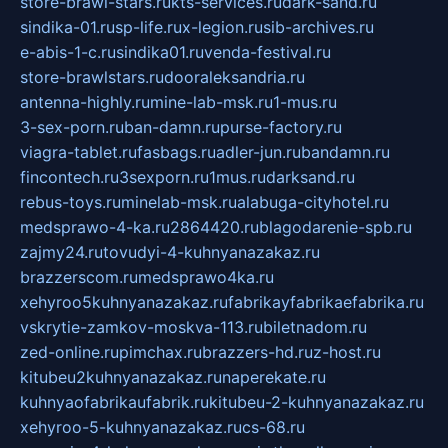
store-brawl-stars.ru
kts-services.ru
dark-sand.ru
sindika-01.ru
sp-life.ru
x-legion.ru
sib-archives.ru
e-abis-1-c.ru
sindika01.ru
venda-festival.ru
store-brawlstars.ru
dooraleksandria.ru
antenna-highly.ru
mine-lab-msk.ru
1-mus.ru
3-sex-porn.ru
ban-damn.ru
purse-factory.ru
viagra-tablet.ru
fasbags.ru
adler-jun.ru
bandamn.ru
fincontech.ru
3sexporn.ru
1mus.ru
darksand.ru
rebus-toys.ru
minelab-msk.ru
alabuga-cityhotel.ru
medsprawo-4-ka.ru
2864420.ru
blagodarenie-spb.ru
zajmy24.ru
tovudyi-4-kuhnyanazakaz.ru
brazzerscom.ru
medsprawo4ka.ru
xehyroo5kuhnyanazakaz.ru
fabrikayfabrikaefabrika.ru
vskrytie-zamkov-moskva-113.ru
biletnadom.ru
zed-online.ru
pimchax.ru
brazzers-hd.ru
z-host.ru
kitubeu2kuhnyanazakaz.ru
naperekate.ru
kuhnyaofabrikaufabrik.ru
kitubeu-2-kuhnyanazakaz.ru
xehyroo-5-kuhnyanazakaz.ru
cs-68.ru