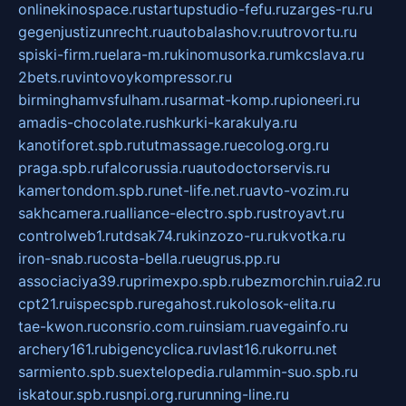
onlinekinospace.ru
startupstudio-fefu.ru
zarges-ru.ru
gegenjustizunrecht.ru
autobalashov.ru
utrovortu.ru
spiski-firm.ru
elara-m.ru
kinomusorka.ru
mkcslava.ru
2bets.ru
vintovoykompressor.ru
birminghamvsfulham.ru
sarmat-komp.ru
pioneeri.ru
amadis-chocolate.ru
shkurki-karakulya.ru
kanotiforet.spb.ru
tutmassage.ru
ecolog.org.ru
praga.spb.ru
falcorussia.ru
autodoctorservis.ru
kamertondom.spb.ru
net-life.net.ru
avto-vozim.ru
sakhcamera.ru
alliance-electro.spb.ru
stroyavt.ru
controlweb1.ru
tdsak74.ru
kinzozo-ru.ru
kvotka.ru
iron-snab.ru
costa-bella.ru
eugrus.pp.ru
associaciya39.ru
primexpo.spb.ru
bezmorchin.ru
ia2.ru
cpt21.ru
ispecspb.ru
regahost.ru
kolosok-elita.ru
tae-kwon.ru
consrio.com.ru
insiam.ru
avegainfo.ru
archery161.ru
bigencyclica.ru
vlast16.ru
korru.net
sarmiento.spb.su
extelopedia.ru
lammin-suo.spb.ru
iskatour.spb.ru
snpi.org.ru
running-line.ru