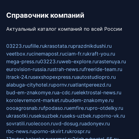
Справочник компаний
Актуальный каталог компаний по всей России
03223.ru
ufille.ru
krasotata.ru
prazdnikdushi.ru
veetbox.ru
cinemapost.ru
ciam-fr.ru
kraft-you.ru
mega-press.ru
03223.ru
web-explore.ru
rastenuya.ru
eurovision-russia.ru
strah-news.ru
freeride-team.ru
itrack-24.ru
sexshopexpress.ru
autostudiopro.ru
alabuga-cityhotel.ru
pornv.ru
atlantpereezd.ru
bud-em-znakomye.ru
a-cdc.ru
elektrostal-news.ru
korolevremont-market.ru
budem-znakomye.ru
oooagrosnab.ru
fpodaso.ru
emfire.ru
pro-otdelky.ru
ukrasotki.ru
seksuzbek.ru
seks-uzbek.ru
porno-vk.ru
sovratili.ru
olecoon.ru
vd-dosug.ru
adonyev.ru
rbc-news.ru
porno-skvirt.ru
krospr.ru
13autor-kolonka.ru
sormol.ru
2rich.ru
hostel-65.ru