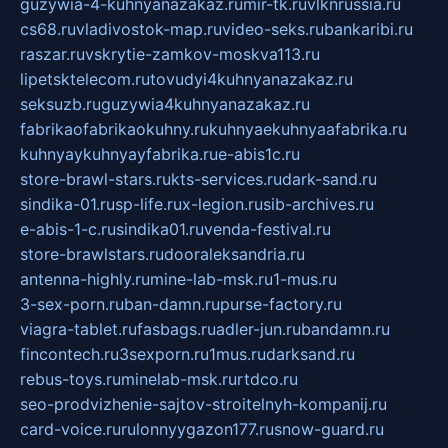
guzywia-4-kuhnyanazakaz.ru
mir-tk.ru
vlknrussia.ru
cs68.ru
vladivostok-map.ru
video-seks.ru
bankaribi.ru
raszar.ru
vskrytie-zamkov-moskva113.ru
lipetsktelecom.ru
tovudyi4kuhnyanazakaz.ru
seksuzb.ru
guzywia4kuhnyanazakaz.ru
fabrikaofabrikaokuhny.ru
kuhnyaekuhnyaafabrika.ru
kuhnyaykuhnyayfabrika.ru
e-abis1c.ru
store-brawl-stars.ru
kts-services.ru
dark-sand.ru
sindika-01.ru
sp-life.ru
x-legion.ru
sib-archives.ru
e-abis-1-c.ru
sindika01.ru
venda-festival.ru
store-brawlstars.ru
dooraleksandria.ru
antenna-highly.ru
mine-lab-msk.ru
1-mus.ru
3-sex-porn.ru
ban-damn.ru
purse-factory.ru
viagra-tablet.ru
fasbags.ru
adler-jun.ru
bandamn.ru
fincontech.ru
3sexporn.ru
1mus.ru
darksand.ru
rebus-toys.ru
minelab-msk.ru
rtdco.ru
seo-prodvizhenie-sajtov-stroitelnyh-kompanij.ru
card-voice.ru
rulonnyygazon177.ru
snow-guard.ru