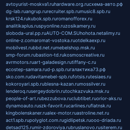
avtoyurist-moskva1.ru
hardware.org.ru
схема-авто.рф
dg-lab.ru
angrup.ru
recruiter.spb.ru
music8.spb.ru
krsk124.ru
kubok.spb.ru
romanofforex.ru
analitikaplus.ru
spyonline.ru
zosikamery.ru
sloboda-ural.pp.ru
AUTO-COM.SU
hohota.net
alimy.ru
online-z.com
aromat-vostoka.ru
otdelkaexp.ru
mobilvest.ru
bbd.net.ru
mebelshop.msk.ru
smp-forum.ru
bastion-td.ru
kosmoscreative.ru
avrmotors.ru
art-galadesign.ru
tiffany-c.ru
ecostep-samara.ru
d-p.spb.ru
галактика73.рф
sko.com.ru
davitamebel-spb.ru
fotsis.ru
tesiaes.ru
kokoroyari.spb.ru
blesna-kazan.ru
mossilver.ru
lenderoq.ru
sergeydobrin.ru
tochkazvuka.msk.ru
people-of-art.ru
bezzubova.ru
clubtibet.ru
orior-aks.ru
dynamoauto.ru
szk-favorit.ru
carlines.ru
flatnsk.ru
kingbolenskaner.ru
alex-motor.ru
astroline.net.ru
act1.spb.ru
polyglot.com.ru
gidlipetsk.ru
ooo-driada.ru
detsad125.ru
mir-zdoroviya.ru
bruslanovo.ru
siterem.ru