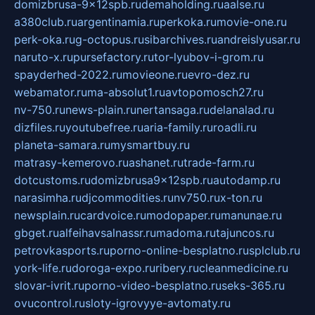
domizbrusa-9x12spb.ru
demaholding.ru
aalse.ru
a380club.ru
argentinamia.ru
perkoka.ru
movie-one.ru
perk-oka.ru
g-octopus.ru
sibarchives.ru
andreislyusar.ru
naruto-x.ru
pursefactory.ru
tor-lyubov-i-grom.ru
spayderhed-2022.ru
movieone.ru
evro-dez.ru
webamator.ru
ma-absolut1.ru
avtopomosch27.ru
nv-750.ru
news-plain.ru
nertansaga.ru
delanalad.ru
dizfiles.ru
youtubefree.ru
aria-family.ru
roadli.ru
planeta-samara.ru
mysmartbuy.ru
matrasy-kemerovo.ru
ashanet.ru
trade-farm.ru
dotcustoms.ru
domizbrusa9x12spb.ru
autodamp.ru
narasimha.ru
djcommodities.ru
nv750.ru
x-ton.ru
newsplain.ru
cardvoice.ru
modopaper.ru
manunae.ru
gbget.ru
alfeihavsalnassr.ru
madoma.ru
tajuncos.ru
petrovkasports.ru
porno-online-besplatno.ru
splclub.ru
york-life.ru
doroga-expo.ru
ribery.ru
cleanmedicine.ru
slovar-ivrit.ru
porno-video-besplatno.ru
seks-365.ru
ovucontrol.ru
sloty-igrovyye-avtomaty.ru