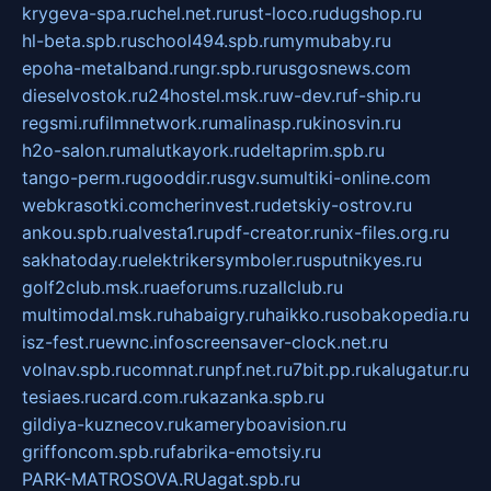
krygeva-spa.ru
chel.net.ru
rust-loco.ru
dugshop.ru
hl-beta.spb.ru
school494.spb.ru
mymubaby.ru
epoha-metalband.ru
ngr.spb.ru
rusgosnews.com
dieselvostok.ru
24hostel.msk.ru
w-dev.ru
f-ship.ru
regsmi.ru
filmnetwork.ru
malinasp.ru
kinosvin.ru
h2o-salon.ru
malutkayork.ru
deltaprim.spb.ru
tango-perm.ru
gooddir.ru
sgv.su
multiki-online.com
webkrasotki.com
cherinvest.ru
detskiy-ostrov.ru
ankou.spb.ru
alvesta1.ru
pdf-creator.ru
nix-files.org.ru
sakhatoday.ru
elektrikersymboler.ru
sputnikyes.ru
golf2club.msk.ru
aeforums.ru
zallclub.ru
multimodal.msk.ru
habaigry.ru
haikko.ru
sobakopedia.ru
isz-fest.ru
ewnc.info
screensaver-clock.net.ru
volnav.spb.ru
comnat.ru
npf.net.ru
7bit.pp.ru
kalugatur.ru
tesiaes.ru
card.com.ru
kazanka.spb.ru
gildiya-kuznecov.ru
kameryboavision.ru
griffoncom.spb.ru
fabrika-emotsiy.ru
PARK-MATROSOVA.RU
agat.spb.ru