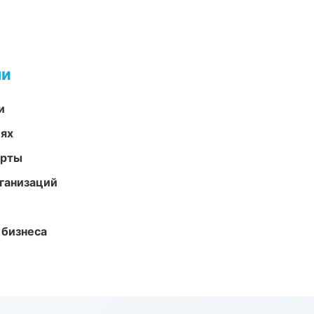
ми
и
иях
арты
ганизаций
 бизнеса