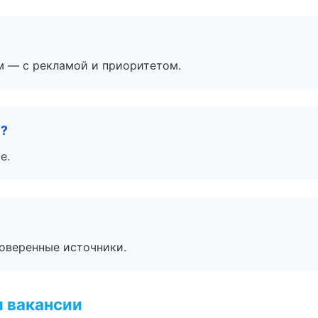
м — с рекламой и приоритетом.
е?
е.
роверенные источники.
и вакансии