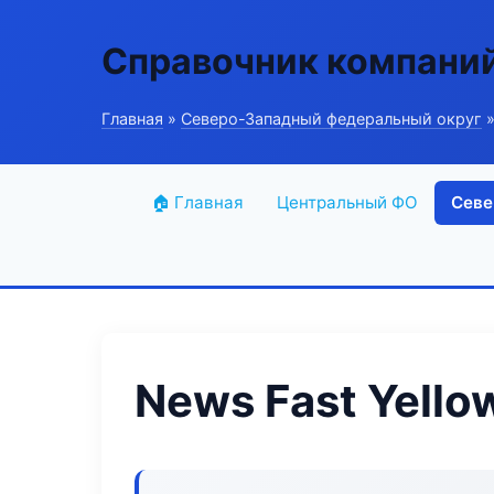
Справочник компани
Главная
»
Северо-Западный федеральный округ
»
🏠 Главная
Центральный ФО
Севе
News Fast Yello