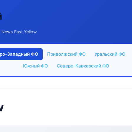
й
 News Fast Yellow
ро-Западный ФО
Приволжский ФО
Уральский ФО
Южный ФО
Северо-Кавказский ФО
w