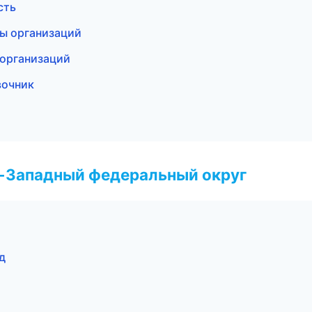
сть
цы организаций
 организаций
вочник
о-Западный федеральный округ
д