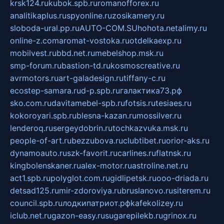
krsk124.ru
kubok.spb.ru
romanofforex.ru
analitikaplus.ru
spyonline.ru
zosikamery.ru
sloboda-ural.pp.ru
AUTO-COM.SU
hohota.net
alimy.ru
online-z.com
aromat-vostoka.ru
otdelkaexp.ru
mobilvest.ru
bbd.net.ru
mebelshop.msk.ru
smp-forum.ru
bastion-td.ru
kosmoscreative.ru
avrmotors.ru
art-galadesign.ru
tiffany-c.ru
ecostep-samara.ru
d-p.spb.ru
галактика73.рф
sko.com.ru
davitamebel-spb.ru
fotsis.ru
tesiaes.ru
kokoroyari.spb.ru
blesna-kazan.ru
mossilver.ru
lenderoq.ru
sergeydobrin.ru
tochkazvuka.msk.ru
people-of-art.ru
bezzubova.ru
clubtibet.ru
orior-aks.ru
dynamoauto.ru
szk-favorit.ru
carlines.ru
flatnsk.ru
kingbolenskaner.ru
alex-motor.ru
astroline.net.ru
act1.spb.ru
polyglot.com.ru
gidlipetsk.ru
ooo-driada.ru
detsad125.ru
mir-zdoroviya.ru
bruslanovo.ru
siterem.ru
council.spb.ru
лодкипатриот.рф
kafekolizey.ru
iclub.net.ru
gazon-easy.ru
sugarepilekb.ru
grinox.ru