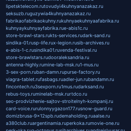
lipetsktelecom.ru
tovudyi4kuhnyanazakaz.ru
seksuzb.ru
guzywia4kuhnyanazakaz.ru
fabrikaofabrikaokuhny.ru
kuhnyaekuhnyaafabrika.ru
kuhnyaykuhnyayfabrika.ru
e-abis1c.ru
store-brawl-stars.ru
kts-services.ru
dark-sand.ru
sindika-01.ru
sp-life.ru
x-legion.ru
sib-archives.ru
e-abis-1-c.ru
sindika01.ru
venda-festival.ru
store-brawlstars.ru
dooraleksandria.ru
antenna-highly.ru
mine-lab-msk.ru
1-mus.ru
3-sex-porn.ru
ban-damn.ru
purse-factory.ru
viagra-tablet.ru
fasbags.ru
adler-jun.ru
bandamn.ru
fincontech.ru
3sexporn.ru
1mus.ru
darksand.ru
rebus-toys.ru
minelab-msk.ru
rtdco.ru
seo-prodvizhenie-sajtov-stroitelnyh-kompanij.ru
card-voice.ru
rulonnyygazon177.ru
snow-guard.ru
domizbrusa-9x12spb.ru
demaholding.ru
aalse.ru
a380club.ru
argentinamia.ru
perkoka.ru
movie-one.ru
perk-oka.ru
g-octopus.ru
sibarchives.ru
andreislyusar.ru