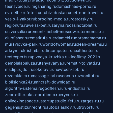
teensvoice.ru
imgsharing.ru
domashnee-porno.ru
eva-elfie.ru
foto-tur.ru
biz-doska.ru
metropoltravel.ru
veslo-i-yakor.ru
borodino-media.ru
rostotsky.ru
regionufa.ru
weiss-bet.ru
zaryna.ru
casinotablet.ru
universalia.ru
remont-mebeli-moscow.ru
termomur.ru
clubfisher.ru
remstirufa.ru
erdamchi.ru
doramamama.ru
muraviovka-park.ru
worldofwoman.ru
clean-dreams.ru
arkrym.ru
kristinita.ru
dircomputer.ru
healthenter.ru
textexperts.ru
pivnaya-kruzhka.ru
kinofilmy-2021.ru
demolalapaluza.ru
tanyavanya.ru
remstir-tolyatti.ru
msdip.ru
jdol.ru
sokolovr.ru
newtech-spb.ru
rezemkleim.ru
massage-tai.ru
seonub.ru
zvonitut.ru
biolisichka24.ru
mncraft-download.ru
algoritm-sistema.ru
godflesh.ru
ru-industria.ru
zebra-tlt.ru
okna-proficom.ru
erynok.ru
onlinekinospace.ru
startupstudio-fefu.ru
zarges-ru.ru
gegenjustizunrecht.ru
autobalashov.ru
utrovortu.ru