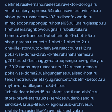
delfinet.ru
silvernano.ru
elestal.ru
vektor-doroga.ru
velotrenajery.ru
pronso54.ru
lenasever.ru
lovinskix.ru
show-pets.ru
smartnews03.ru
discofoxworld.ru
miraclecoon.ru
pongup.ru
hostel65.ru
liura.ru
glasspb.ru
firehunters.ru
gribowo.ru
gnalis.ru
bulkitula.ru
hometown-france.ru
1-xbeticricetc-1-xbetti-5.ru
shop-garena.ru
cricetc-1-xbetr-1-xbetcc-2.ru
one-life-story.ru
top-halyava.ru
accounts112.ru
poka-vse-doma-2.ru
3-d-file.ru
hahahaharms.ru
g2012.ru
tst-1.ru
shaggy-cat.ru
opsmgr.ru
ev-gallery.ru
g-2012.ru
ops-mgr.ru
accounts-112.ru
csm-demo.ru
poka-vse-doma2.ru
airgungames.ru
allseo-host.ru
tehosmotre.ru
varieta-yug.ru
cricetc1xbetr1xbetcc2.ru
raytor-d.ru
atillagunn.ru
3d-file.ru
1xbeticricetc1xbetti5.ru
uafoot-statti.ru
e-abis1c.ru
store-brawl-stars.ru
kts-services.ru
dark-sand.ru
sindika-01.ru
sp-life.ru
x-legion.ru
sib-archives.ru
e-abis-1-c.ru
sindika01.ru
venda-festival.ru