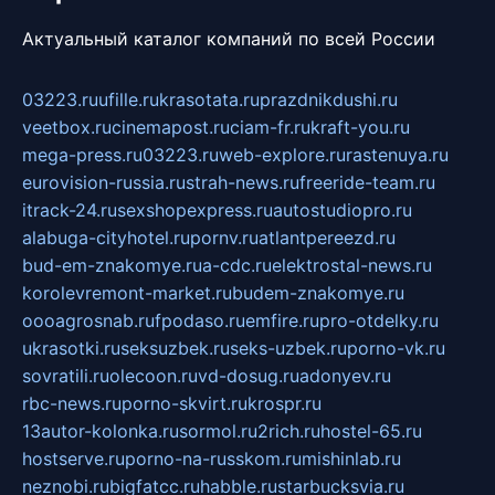
Актуальный каталог компаний по всей России
03223.ru
ufille.ru
krasotata.ru
prazdnikdushi.ru
veetbox.ru
cinemapost.ru
ciam-fr.ru
kraft-you.ru
mega-press.ru
03223.ru
web-explore.ru
rastenuya.ru
eurovision-russia.ru
strah-news.ru
freeride-team.ru
itrack-24.ru
sexshopexpress.ru
autostudiopro.ru
alabuga-cityhotel.ru
pornv.ru
atlantpereezd.ru
bud-em-znakomye.ru
a-cdc.ru
elektrostal-news.ru
korolevremont-market.ru
budem-znakomye.ru
oooagrosnab.ru
fpodaso.ru
emfire.ru
pro-otdelky.ru
ukrasotki.ru
seksuzbek.ru
seks-uzbek.ru
porno-vk.ru
sovratili.ru
olecoon.ru
vd-dosug.ru
adonyev.ru
rbc-news.ru
porno-skvirt.ru
krospr.ru
13autor-kolonka.ru
sormol.ru
2rich.ru
hostel-65.ru
hostserve.ru
porno-na-russkom.ru
mishinlab.ru
neznobi.ru
bigfatcc.ru
habble.ru
starbucksvia.ru