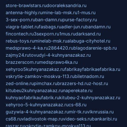
store-brawlstars.ru
dooraleksandria.ru
antenna-highly.ru
mine-lab-msk.ru
1-mus.ru
3-sex-porn.ru
ban-damn.ru
purse-factory.ru
viagra-tablet.ru
fasbags.ru
adler-jun.ru
bandamn.ru
fincontech.ru
3sexporn.ru
1mus.ru
darksand.ru
rebus-toys.ru
minelab-msk.ru
alabuga-cityhotel.ru
medsprawo-4-ka.ru
2864420.ru
blagodarenie-spb.ru
zajmy24.ru
tovudyi-4-kuhnyanazakaz.ru
brazzerscom.ru
medsprawo4ka.ru
xehyroo5kuhnyanazakaz.ru
fabrikayfabrikaefabrika.ru
vskrytie-zamkov-moskva-113.ru
biletnadom.ru
zed-online.ru
pimchax.ru
brazzers-hd.ru
z-host.ru
kitubeu2kuhnyanazakaz.ru
naperekate.ru
kuhnyaofabrikaufabrik.ru
kitubeu-2-kuhnyanazakaz.ru
xehyroo-5-kuhnyanazakaz.ru
cs-68.ru
guzywia-4-kuhnyanazakaz.ru
mir-tk.ru
vlknrussia.ru
cs68.ru
vladivostok-map.ru
video-seks.ru
bankaribi.ru
raszar.ru
vskrytie-zamkov-moskva113.ru