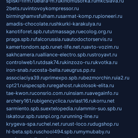
spiski-firm.ru
elara-m.ru
kinomusorka.ru
mkcslava.ru
2bets.ru
vintovoykompressor.ru
birminghamvsfulham.ru
sarmat-komp.ru
pioneeri.ru
amadis-chocolate.ru
shkurki-karakulya.ru
kanotiforet.spb.ru
tutmassage.ru
ecolog.org.ru
praga.spb.ru
falcorussia.ru
autodoctorservis.ru
kamertondom.spb.ru
net-life.net.ru
avto-vozim.ru
sakhcamera.ru
alliance-electro.spb.ru
stroyavt.ru
controlweb1.ru
tdsak74.ru
kinzozo-ru.ru
kvotka.ru
iron-snab.ru
costa-bella.ru
eugrus.pp.ru
associaciya39.ru
primexpo.spb.ru
bezmorchin.ru
ia2.ru
cpt21.ru
ispecspb.ru
regahost.ru
kolosok-elita.ru
tae-kwon.ru
consrio.com.ru
insiam.ru
avegainfo.ru
archery161.ru
bigencyclica.ru
vlast16.ru
korru.net
sarmiento.spb.su
extelopedia.ru
lammin-suo.spb.ru
iskatour.spb.ru
snpi.org.ru
running-line.ru
krygeva-spa.ru
chel.net.ru
rust-loco.ru
dugshop.ru
hl-beta.spb.ru
school494.spb.ru
mymubaby.ru