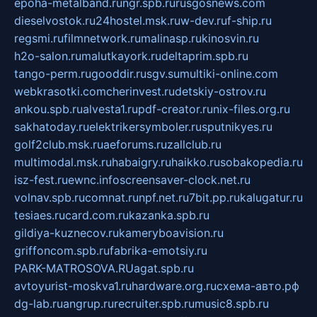
epoha-metalband.ru
ngr.spb.ru
rusgosnews.com
dieselvostok.ru
24hostel.msk.ru
w-dev.ru
f-ship.ru
regsmi.ru
filmnetwork.ru
malinasp.ru
kinosvin.ru
h2o-salon.ru
malutkayork.ru
deltaprim.spb.ru
tango-perm.ru
gooddir.ru
sgv.su
multiki-online.com
webkrasotki.com
cherinvest.ru
detskiy-ostrov.ru
ankou.spb.ru
alvesta1.ru
pdf-creator.ru
nix-files.org.ru
sakhatoday.ru
elektrikersymboler.ru
sputnikyes.ru
golf2club.msk.ru
aeforums.ru
zallclub.ru
multimodal.msk.ru
habaigry.ru
haikko.ru
sobakopedia.ru
isz-fest.ru
ewnc.info
screensaver-clock.net.ru
volnav.spb.ru
comnat.ru
npf.net.ru
7bit.pp.ru
kalugatur.ru
tesiaes.ru
card.com.ru
kazanka.spb.ru
gildiya-kuznecov.ru
kameryboavision.ru
griffoncom.spb.ru
fabrika-emotsiy.ru
PARK-MATROSOVA.RU
agat.spb.ru
avtoyurist-moskva1.ru
hardware.org.ru
схема-авто.рф
dg-lab.ru
angrup.ru
recruiter.spb.ru
music8.spb.ru