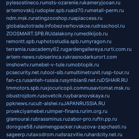
pylesostineco.ru
msts-ozarenie.ru
kameryjooan.ru
artemovskij.ru
dopler.spb.ru
aid70.ru
metall-perm.ru
ndm.msk.ru
ratingzooshop.ru
apiaccess.ru
globalautotrade.info
bezverhovskoe.ru
drsschool.ru
ZOOSMART.SPB.RU
dalakony.ru
medikijob.ru
remontt.spb.ru
photostudia.spb.ru
myragon.ru
terramia.ru
academy62.ru
gardengallereya.ru
rti.com.ru
artem-news.ru
biserinca.ru
krasnodarkurort.com
imshowtv.ru
mebel-v-tule.ru
mobtopik.ru
pcsecurity.net.ru
tool-sib.ru
multimetrunit.ru
sp-tour.ru
fan-cs.ru
santeh-russia.ru
symbian9.net.ru
DSHAIR.RU
tmmotors.spb.ru
xjocuricopii.com
musavtomat.msk.ru
obustrojdom.ru
sovetcik.ru
ybaranovskaya.ru
ppknews.ru
cult-alshei.ru
JAPANRUSSIA.RU
proekciyamebel.ru
imper-finans.ru
rim.org.ru
glamourai.ru
brassminus.ru
zabor-pro.ru
ftn.pp.ru
dorogoe58.ru
laimengpacker.ru
kuzova-zapchasti.ru
sageerp.ru
taxodrom.ru
dsrazvitie.ru
hardcity.net.ru