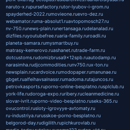
naruto-x.ru
pursefactory.ru
tor-lyubov-i-grom.ru
spayderhed-2022.ru
movieone.ru
evro-dez.ru
webamator.ru
ma-absolut1.ru
avtopomosch27.ru
nv-750.ru
news-plain.ru
nertansaga.ru
delanalad.ru
dizfiles.ru
youtubefree.ru
aria-family.ru
roadli.ru
planeta-samara.ru
mysmartbuy.ru
matrasy-kemerovo.ru
ashanet.ru
trade-farm.ru
dotcustoms.ru
domizbrusa9x12spb.ru
autodamp.ru
narasimha.ru
djcommodities.ru
nv750.ru
x-ton.ru
newsplain.ru
cardvoice.ru
modopaper.ru
manunae.ru
gbget.ru
alfeihavsalnassr.ru
madoma.ru
tajuncos.ru
petrovkasports.ru
porno-online-besplatno.ru
splclub.ru
york-life.ru
doroga-expo.ru
ribery.ru
cleanmedicine.ru
slovar-ivrit.ru
porno-video-besplatno.ru
seks-365.ru
ovucontrol.ru
sloty-igrovyye-avtomaty.ru
ru-industriya.ru
russkoe-porno-besplatno.ru
belgorod-day.ru
digilith.ru
pichkurovlab.ru
medic-today.ru
taksu.ru
comp123.ru
don-ykt.ru