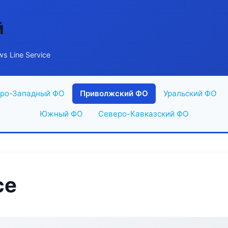
й
s Line Service
ро-Западный ФО
Приволжский ФО
Уральский ФО
Южный ФО
Северо-Кавказский ФО
ce