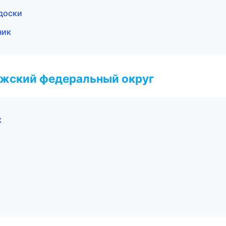
доски
ник
лжский федеральный округ
к