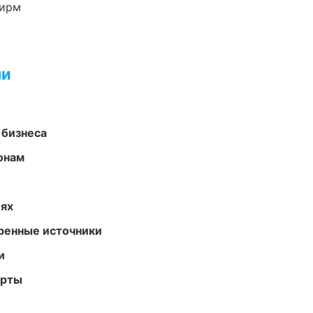
фирм
ми
 бизнеса
онам
иях
еренные источники
и
арты