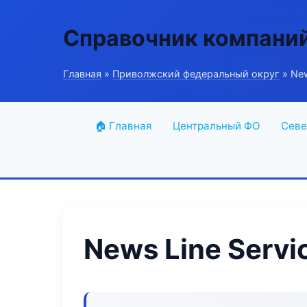
Справочник компани
Главная
»
Приволжский федеральный округ
» New
🏠 Главная
Центральный ФО
Севе
News Line Servi