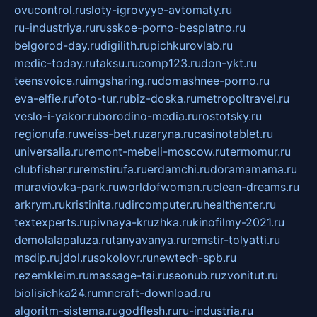
ovucontrol.ru
sloty-igrovyye-avtomaty.ru
ru-industriya.ru
russkoe-porno-besplatno.ru
belgorod-day.ru
digilith.ru
pichkurovlab.ru
medic-today.ru
taksu.ru
comp123.ru
don-ykt.ru
teensvoice.ru
imgsharing.ru
domashnee-porno.ru
eva-elfie.ru
foto-tur.ru
biz-doska.ru
metropoltravel.ru
veslo-i-yakor.ru
borodino-media.ru
rostotsky.ru
regionufa.ru
weiss-bet.ru
zaryna.ru
casinotablet.ru
universalia.ru
remont-mebeli-moscow.ru
termomur.ru
clubfisher.ru
remstirufa.ru
erdamchi.ru
doramamama.ru
muraviovka-park.ru
worldofwoman.ru
clean-dreams.ru
arkrym.ru
kristinita.ru
dircomputer.ru
healthenter.ru
textexperts.ru
pivnaya-kruzhka.ru
kinofilmy-2021.ru
demolalapaluza.ru
tanyavanya.ru
remstir-tolyatti.ru
msdip.ru
jdol.ru
sokolovr.ru
newtech-spb.ru
rezemkleim.ru
massage-tai.ru
seonub.ru
zvonitut.ru
biolisichka24.ru
mncraft-download.ru
algoritm-sistema.ru
godflesh.ru
ru-industria.ru