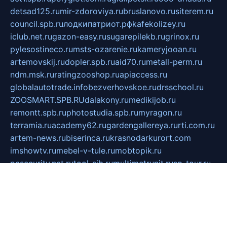
detsad125.ru
mir-zdoroviya.ru
bruslanovo.ru
siterem.ru
council.spb.ru
лодкипатриот.рф
kafekolizey.ru
iclub.net.ru
gazon-easy.ru
sugarepilekb.ru
grinox.ru
pylesostineco.ru
msts-ozarenie.ru
kameryjooan.ru
artemovskij.ru
dopler.spb.ru
aid70.ru
metall-perm.ru
ndm.msk.ru
ratingzooshop.ru
apiaccess.ru
globalautotrade.info
bezverhovskoe.ru
drsschool.ru
ZOOSMART.SPB.RU
dalakony.ru
medikijob.ru
remontt.spb.ru
photostudia.spb.ru
myragon.ru
terramia.ru
academy62.ru
gardengallereya.ru
rti.com.ru
artem-news.ru
biserinca.ru
krasnodarkurort.com
imshowtv.ru
mebel-v-tule.ru
mobtopik.ru
pcsecurity.net.ru
tool-sib.ru
multimetrunit.ru
sp-tour.ru
fan-cs.ru
santeh-russia.ru
symbian9.net.ru
DSHAIR.RU
tmmotors.spb.ru
xjocuricopii.com
musavtomat.msk.ru
obustrojdom.ru
sovetcik.ru
ybaranovskaya.ru
ppknews.ru
cult-alshei.ru
JAPANRUSSIA.RU
proekciyamebel.ru
imper-finans.ru
rim.org.ru