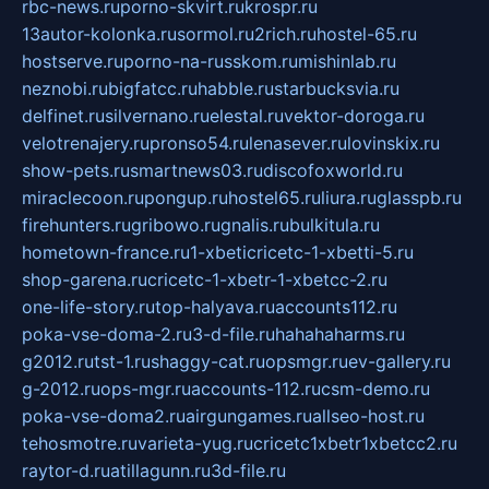
rbc-news.ru
porno-skvirt.ru
krospr.ru
13autor-kolonka.ru
sormol.ru
2rich.ru
hostel-65.ru
hostserve.ru
porno-na-russkom.ru
mishinlab.ru
neznobi.ru
bigfatcc.ru
habble.ru
starbucksvia.ru
delfinet.ru
silvernano.ru
elestal.ru
vektor-doroga.ru
velotrenajery.ru
pronso54.ru
lenasever.ru
lovinskix.ru
show-pets.ru
smartnews03.ru
discofoxworld.ru
miraclecoon.ru
pongup.ru
hostel65.ru
liura.ru
glasspb.ru
firehunters.ru
gribowo.ru
gnalis.ru
bulkitula.ru
hometown-france.ru
1-xbeticricetc-1-xbetti-5.ru
shop-garena.ru
cricetc-1-xbetr-1-xbetcc-2.ru
one-life-story.ru
top-halyava.ru
accounts112.ru
poka-vse-doma-2.ru
3-d-file.ru
hahahaharms.ru
g2012.ru
tst-1.ru
shaggy-cat.ru
opsmgr.ru
ev-gallery.ru
g-2012.ru
ops-mgr.ru
accounts-112.ru
csm-demo.ru
poka-vse-doma2.ru
airgungames.ru
allseo-host.ru
tehosmotre.ru
varieta-yug.ru
cricetc1xbetr1xbetcc2.ru
raytor-d.ru
atillagunn.ru
3d-file.ru