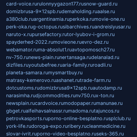
card-voice.ru
rulonnyygazon177.ru
snow-guard.ru
domizbrusa-9x12spb.ru
demaholding.ru
aalse.ru
a380club.ru
argentinamia.ru
perkoka.ru
movie-one.ru
perk-oka.ru
g-octopus.ru
sibarchives.ru
andreislyusar.ru
naruto-x.ru
pursefactory.ru
tor-lyubov-i-grom.ru
spayderhed-2022.ru
movieone.ru
evro-dez.ru
webamator.ru
ma-absolut1.ru
avtopomosch27.ru
nv-750.ru
news-plain.ru
nertansaga.ru
delanalad.ru
dizfiles.ru
youtubefree.ru
aria-family.ru
roadli.ru
planeta-samara.ru
mysmartbuy.ru
matrasy-kemerovo.ru
ashanet.ru
trade-farm.ru
dotcustoms.ru
domizbrusa9x12spb.ru
autodamp.ru
narasimha.ru
djcommodities.ru
nv750.ru
x-ton.ru
newsplain.ru
cardvoice.ru
modopaper.ru
manunae.ru
gbget.ru
alfeihavsalnassr.ru
madoma.ru
tajuncos.ru
petrovkasports.ru
porno-online-besplatno.ru
splclub.ru
york-life.ru
doroga-expo.ru
ribery.ru
cleanmedicine.ru
slovar-ivrit.ru
porno-video-besplatno.ru
seks-365.ru