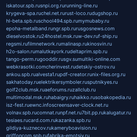
iskatour.spb.ru
snpi.org.ru
running-line.ru
krygeva-spa.ru
chel.net.ru
rust-loco.ru
dugshop.ru
hl-beta.spb.ru
school494.spb.ru
mymubaby.ru
epoha-metalband.ru
ngr.spb.ru
rusgosnews.com
dieselvostok.ru
24hostel.msk.ru
w-dev.ru
f-ship.ru
regsmi.ru
filmnetwork.ru
malinasp.ru
kinosvin.ru
h2o-salon.ru
malutkayork.ru
deltaprim.spb.ru
tango-perm.ru
gooddir.ru
sgv.su
multiki-online.com
webkrasotki.com
cherinvest.ru
detskiy-ostrov.ru
ankou.spb.ru
alvesta1.ru
pdf-creator.ru
nix-files.org.ru
sakhatoday.ru
elektrikersymboler.ru
sputnikyes.ru
golf2club.msk.ru
aeforums.ru
zallclub.ru
multimodal.msk.ru
habaigry.ru
haikko.ru
sobakopedia.ru
isz-fest.ru
ewnc.info
screensaver-clock.net.ru
volnav.spb.ru
comnat.ru
npf.net.ru
7bit.pp.ru
kalugatur.ru
tesiaes.ru
card.com.ru
kazanka.spb.ru
gildiya-kuznecov.ru
kameryboavision.ru
griffoncom.spb.ru
fabrika-emotsiy.ru