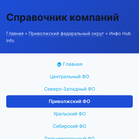
Справочник компаний
Главная
»
Приволжский федеральный округ
» Инфо Hub
Info
🏠 Главная
Центральный ФО
Северо-Западный ФО
Приволжский ФО
Уральский ФО
Сибирский ФО
Дальневосточный ФО