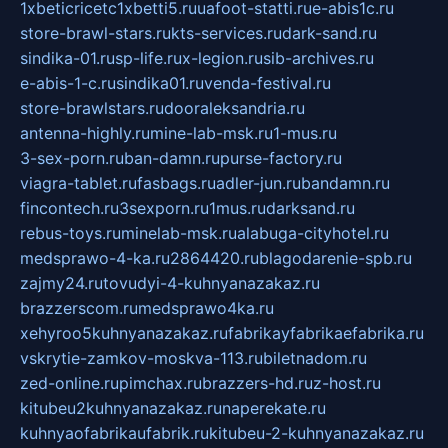
1xbeticricetc1xbetti5.ru
uafoot-statti.ru
e-abis1c.ru
store-brawl-stars.ru
kts-services.ru
dark-sand.ru
sindika-01.ru
sp-life.ru
x-legion.ru
sib-archives.ru
e-abis-1-c.ru
sindika01.ru
venda-festival.ru
store-brawlstars.ru
dooraleksandria.ru
antenna-highly.ru
mine-lab-msk.ru
1-mus.ru
3-sex-porn.ru
ban-damn.ru
purse-factory.ru
viagra-tablet.ru
fasbags.ru
adler-jun.ru
bandamn.ru
fincontech.ru
3sexporn.ru
1mus.ru
darksand.ru
rebus-toys.ru
minelab-msk.ru
alabuga-cityhotel.ru
medsprawo-4-ka.ru
2864420.ru
blagodarenie-spb.ru
zajmy24.ru
tovudyi-4-kuhnyanazakaz.ru
brazzerscom.ru
medsprawo4ka.ru
xehyroo5kuhnyanazakaz.ru
fabrikayfabrikaefabrika.ru
vskrytie-zamkov-moskva-113.ru
biletnadom.ru
zed-online.ru
pimchax.ru
brazzers-hd.ru
z-host.ru
kitubeu2kuhnyanazakaz.ru
naperekate.ru
kuhnyaofabrikaufabrik.ru
kitubeu-2-kuhnyanazakaz.ru