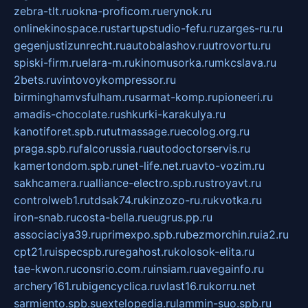
zebra-tlt.ru
okna-proficom.ru
erynok.ru
onlinekinospace.ru
startupstudio-fefu.ru
zarges-ru.ru
gegenjustizunrecht.ru
autobalashov.ru
utrovortu.ru
spiski-firm.ru
elara-m.ru
kinomusorka.ru
mkcslava.ru
2bets.ru
vintovoykompressor.ru
birminghamvsfulham.ru
sarmat-komp.ru
pioneeri.ru
amadis-chocolate.ru
shkurki-karakulya.ru
kanotiforet.spb.ru
tutmassage.ru
ecolog.org.ru
praga.spb.ru
falcorussia.ru
autodoctorservis.ru
kamertondom.spb.ru
net-life.net.ru
avto-vozim.ru
sakhcamera.ru
alliance-electro.spb.ru
stroyavt.ru
controlweb1.ru
tdsak74.ru
kinzozo-ru.ru
kvotka.ru
iron-snab.ru
costa-bella.ru
eugrus.pp.ru
associaciya39.ru
primexpo.spb.ru
bezmorchin.ru
ia2.ru
cpt21.ru
ispecspb.ru
regahost.ru
kolosok-elita.ru
tae-kwon.ru
consrio.com.ru
insiam.ru
avegainfo.ru
archery161.ru
bigencyclica.ru
vlast16.ru
korru.net
sarmiento.spb.su
extelopedia.ru
lammin-suo.spb.ru