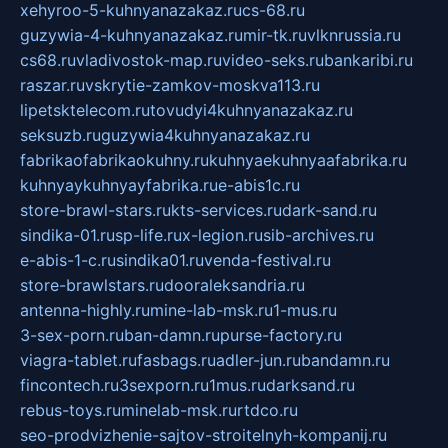
xehyroo-5-kuhnyanazakaz.ru
cs-68.ru
guzywia-4-kuhnyanazakaz.ru
mir-tk.ru
vlknrussia.ru
cs68.ru
vladivostok-map.ru
video-seks.ru
bankaribi.ru
raszar.ru
vskrytie-zamkov-moskva113.ru
lipetsktelecom.ru
tovudyi4kuhnyanazakaz.ru
seksuzb.ru
guzywia4kuhnyanazakaz.ru
fabrikaofabrikaokuhny.ru
kuhnyaekuhnyaafabrika.ru
kuhnyaykuhnyayfabrika.ru
e-abis1c.ru
store-brawl-stars.ru
kts-services.ru
dark-sand.ru
sindika-01.ru
sp-life.ru
x-legion.ru
sib-archives.ru
e-abis-1-c.ru
sindika01.ru
venda-festival.ru
store-brawlstars.ru
dooraleksandria.ru
antenna-highly.ru
mine-lab-msk.ru
1-mus.ru
3-sex-porn.ru
ban-damn.ru
purse-factory.ru
viagra-tablet.ru
fasbags.ru
adler-jun.ru
bandamn.ru
fincontech.ru
3sexporn.ru
1mus.ru
darksand.ru
rebus-toys.ru
minelab-msk.ru
rtdco.ru
seo-prodvizhenie-sajtov-stroitelnyh-kompanij.ru