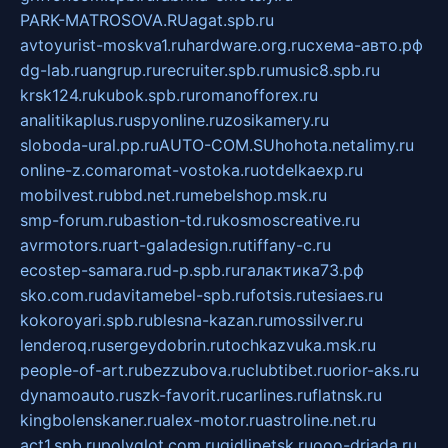
PARK-MATROSOVA.RU
agat.spb.ru
avtoyurist-moskva1.ru
hardware.org.ru
схема-авто.рф
dg-lab.ru
angrup.ru
recruiter.spb.ru
music8.spb.ru
krsk124.ru
kubok.spb.ru
romanofforex.ru
analitikaplus.ru
spyonline.ru
zosikamery.ru
sloboda-ural.pp.ru
AUTO-COM.SU
hohota.net
alimy.ru
online-z.com
aromat-vostoka.ru
otdelkaexp.ru
mobilvest.ru
bbd.net.ru
mebelshop.msk.ru
smp-forum.ru
bastion-td.ru
kosmoscreative.ru
avrmotors.ru
art-galadesign.ru
tiffany-c.ru
ecostep-samara.ru
d-p.spb.ru
галактика73.рф
sko.com.ru
davitamebel-spb.ru
fotsis.ru
tesiaes.ru
kokoroyari.spb.ru
blesna-kazan.ru
mossilver.ru
lenderoq.ru
sergeydobrin.ru
tochkazvuka.msk.ru
people-of-art.ru
bezzubova.ru
clubtibet.ru
orior-aks.ru
dynamoauto.ru
szk-favorit.ru
carlines.ru
flatnsk.ru
kingbolenskaner.ru
alex-motor.ru
astroline.net.ru
act1.spb.ru
polyglot.com.ru
gidlipetsk.ru
ooo-driada.ru