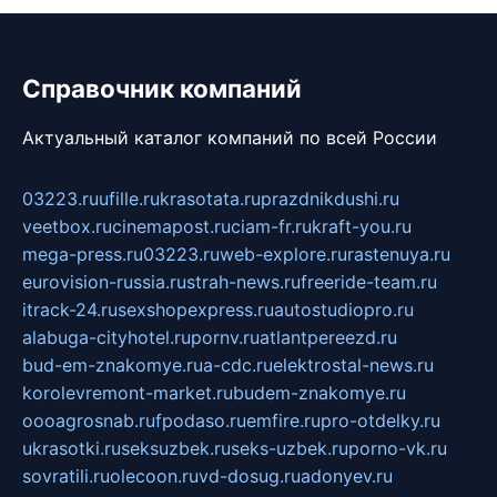
Справочник компаний
Актуальный каталог компаний по всей России
03223.ru
ufille.ru
krasotata.ru
prazdnikdushi.ru
veetbox.ru
cinemapost.ru
ciam-fr.ru
kraft-you.ru
mega-press.ru
03223.ru
web-explore.ru
rastenuya.ru
eurovision-russia.ru
strah-news.ru
freeride-team.ru
itrack-24.ru
sexshopexpress.ru
autostudiopro.ru
alabuga-cityhotel.ru
pornv.ru
atlantpereezd.ru
bud-em-znakomye.ru
a-cdc.ru
elektrostal-news.ru
korolevremont-market.ru
budem-znakomye.ru
oooagrosnab.ru
fpodaso.ru
emfire.ru
pro-otdelky.ru
ukrasotki.ru
seksuzbek.ru
seks-uzbek.ru
porno-vk.ru
sovratili.ru
olecoon.ru
vd-dosug.ru
adonyev.ru