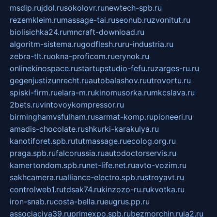
msdip.ru
jdol.ru
sokolovr.ru
newtech-spb.ru
rezemkleim.ru
massage-tai.ru
seonub.ru
zvonitut.ru
biolisichka24.ru
mncraft-download.ru
algoritm-sistema.ru
godflesh.ru
ru-industria.ru
zebra-tlt.ru
okna-proficom.ru
erynok.ru
onlinekinospace.ru
startupstudio-fefu.ru
zarges-ru.ru
gegenjustizunrecht.ru
autobalashov.ru
utrovortu.ru
spiski-firm.ru
elara-m.ru
kinomusorka.ru
mkcslava.ru
2bets.ru
vintovoykompressor.ru
birminghamvsfulham.ru
sarmat-komp.ru
pioneeri.ru
amadis-chocolate.ru
shkurki-karakulya.ru
kanotiforet.spb.ru
tutmassage.ru
ecolog.org.ru
praga.spb.ru
falcorussia.ru
autodoctorservis.ru
kamertondom.spb.ru
net-life.net.ru
avto-vozim.ru
sakhcamera.ru
alliance-electro.spb.ru
stroyavt.ru
controlweb1.ru
tdsak74.ru
kinzozo-ru.ru
kvotka.ru
iron-snab.ru
costa-bella.ru
eugrus.pp.ru
associaciya39.ru
primexpo.spb.ru
bezmorchin.ru
ia2.ru