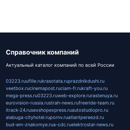
Справочник компаний
Актуальный каталог компаний по всей России
03223.ru
ufille.ru
krasotata.ru
prazdnikdushi.ru
veetbox.ru
cinemapost.ru
ciam-fr.ru
kraft-you.ru
mega-press.ru
03223.ru
web-explore.ru
rastenuya.ru
eurovision-russia.ru
strah-news.ru
freeride-team.ru
itrack-24.ru
sexshopexpress.ru
autostudiopro.ru
alabuga-cityhotel.ru
pornv.ru
atlantpereezd.ru
bud-em-znakomye.ru
a-cdc.ru
elektrostal-news.ru