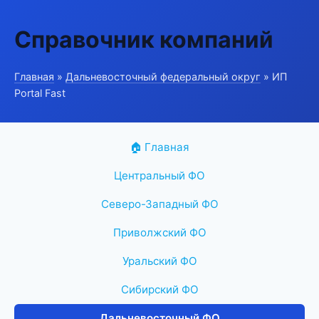
Справочник компаний
Главная
»
Дальневосточный федеральный округ
» ИП
Portal Fast
🏠 Главная
Центральный ФО
Северо-Западный ФО
Приволжский ФО
Уральский ФО
Сибирский ФО
Дальневосточный ФО