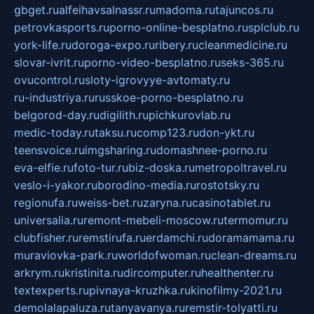
gbget.ru
alfeihavsalnassr.ru
madoma.ru
tajuncos.ru
petrovkasports.ru
porno-online-besplatno.ru
splclub.ru
york-life.ru
doroga-expo.ru
ribery.ru
cleanmedicine.ru
slovar-ivrit.ru
porno-video-besplatno.ru
seks-365.ru
ovucontrol.ru
sloty-igrovyye-avtomaty.ru
ru-industriya.ru
russkoe-porno-besplatno.ru
belgorod-day.ru
digilith.ru
pichkurovlab.ru
medic-today.ru
taksu.ru
comp123.ru
don-ykt.ru
teensvoice.ru
imgsharing.ru
domashnee-porno.ru
eva-elfie.ru
foto-tur.ru
biz-doska.ru
metropoltravel.ru
veslo-i-yakor.ru
borodino-media.ru
rostotsky.ru
regionufa.ru
weiss-bet.ru
zaryna.ru
casinotablet.ru
universalia.ru
remont-mebeli-moscow.ru
termomur.ru
clubfisher.ru
remstirufa.ru
erdamchi.ru
doramamama.ru
muraviovka-park.ru
worldofwoman.ru
clean-dreams.ru
arkrym.ru
kristinita.ru
dircomputer.ru
healthenter.ru
textexperts.ru
pivnaya-kruzhka.ru
kinofilmy-2021.ru
demolalapaluza.ru
tanyavanya.ru
remstir-tolyatti.ru