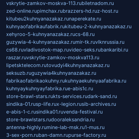
vskrytie-zamkov-moskva-113.ru
biletnadom.ru
zed-online.ru
pimchax.ru
brazzers-hd.ru
z-host.ru
kitubeu2kuhnyanazakaz.ru
naperekate.ru
kuhnyaofabrikaufabrik.ru
kitubeu-2-kuhnyanazakaz.ru
xehyroo-5-kuhnyanazakaz.ru
cs-68.ru
guzywia-4-kuhnyanazakaz.ru
mir-tk.ru
vlknrussia.ru
cs68.ru
vladivostok-map.ru
video-seks.ru
bankaribi.ru
raszar.ru
vskrytie-zamkov-moskva113.ru
lipetsktelecom.ru
tovudyi4kuhnyanazakaz.ru
seksuzb.ru
guzywia4kuhnyanazakaz.ru
fabrikaofabrikaokuhny.ru
kuhnyaekuhnyaafabrika.ru
kuhnyaykuhnyayfabrika.ru
e-abis1c.ru
store-brawl-stars.ru
kts-services.ru
dark-sand.ru
sindika-01.ru
sp-life.ru
x-legion.ru
sib-archives.ru
e-abis-1-c.ru
sindika01.ru
venda-festival.ru
store-brawlstars.ru
dooraleksandria.ru
antenna-highly.ru
mine-lab-msk.ru
1-mus.ru
3-sex-porn.ru
ban-damn.ru
purse-factory.ru