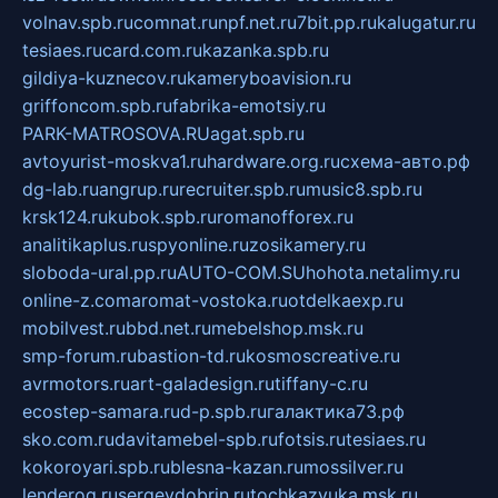
volnav.spb.ru
comnat.ru
npf.net.ru
7bit.pp.ru
kalugatur.ru
tesiaes.ru
card.com.ru
kazanka.spb.ru
gildiya-kuznecov.ru
kameryboavision.ru
griffoncom.spb.ru
fabrika-emotsiy.ru
PARK-MATROSOVA.RU
agat.spb.ru
avtoyurist-moskva1.ru
hardware.org.ru
схема-авто.рф
dg-lab.ru
angrup.ru
recruiter.spb.ru
music8.spb.ru
krsk124.ru
kubok.spb.ru
romanofforex.ru
analitikaplus.ru
spyonline.ru
zosikamery.ru
sloboda-ural.pp.ru
AUTO-COM.SU
hohota.net
alimy.ru
online-z.com
aromat-vostoka.ru
otdelkaexp.ru
mobilvest.ru
bbd.net.ru
mebelshop.msk.ru
smp-forum.ru
bastion-td.ru
kosmoscreative.ru
avrmotors.ru
art-galadesign.ru
tiffany-c.ru
ecostep-samara.ru
d-p.spb.ru
галактика73.рф
sko.com.ru
davitamebel-spb.ru
fotsis.ru
tesiaes.ru
kokoroyari.spb.ru
blesna-kazan.ru
mossilver.ru
lenderoq.ru
sergeydobrin.ru
tochkazvuka.msk.ru