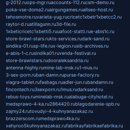
g-2012.ru
ops-mgr.ru
accounts-112.ru
csm-demo.ru
poka-vse-doma2.ru
airgungames.ru
allseo-host.ru
tehosmotre.ru
varieta-yug.ru
cricetc1xbetr1xbetcc2.ru
raytor-d.ru
atillagunn.ru
3d-file.ru
1xbeticricetc1xbetti5.ru
uafoot-statti.ru
e-abis1c.ru
store-brawl-stars.ru
kts-services.ru
dark-sand.ru
sindika-01.ru
sp-life.ru
x-legion.ru
sib-archives.ru
e-abis-1-c.ru
sindika01.ru
venda-festival.ru
store-brawlstars.ru
dooraleksandria.ru
antenna-highly.ru
mine-lab-msk.ru
1-mus.ru
3-sex-porn.ru
ban-damn.ru
purse-factory.ru
viagra-tablet.ru
fasbags.ru
adler-jun.ru
bandamn.ru
fincontech.ru
3sexporn.ru
1mus.ru
darksand.ru
rebus-toys.ru
minelab-msk.ru
alabuga-cityhotel.ru
medsprawo-4-ka.ru
2864420.ru
blagodarenie-spb.ru
zajmy24.ru
tovudyi-4-kuhnyanazakaz.ru
brazzerscom.ru
medsprawo4ka.ru
xehyroo5kuhnyanazakaz.ru
fabrikayfabrikaefabrika.ru