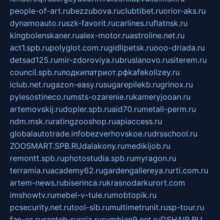
people-of-art.ru
bezzubova.ru
clubtibet.ru
orior-aks.ru
dynamoauto.ru
szk-favorit.ru
carlines.ru
flatnsk.ru
kingbolenskaner.ru
alex-motor.ru
astroline.net.ru
act1.spb.ru
polyglot.com.ru
gidlipetsk.ru
ooo-driada.ru
detsad125.ru
mir-zdoroviya.ru
bruslanovo.ru
siterem.ru
council.spb.ru
лодкипатриот.рф
kafekolizey.ru
iclub.net.ru
gazon-easy.ru
sugarepilekb.ru
grinox.ru
pylesostineco.ru
msts-ozarenie.ru
kameryjooan.ru
artemovskij.ru
dopler.spb.ru
aid70.ru
metall-perm.ru
ndm.msk.ru
ratingzooshop.ru
apiaccess.ru
globalautotrade.info
bezverhovskoe.ru
drsschool.ru
ZOOSMART.SPB.RU
dalakony.ru
medikijob.ru
remontt.spb.ru
photostudia.spb.ru
myragon.ru
terramia.ru
academy62.ru
gardengallereya.ru
rti.com.ru
artem-news.ru
biserinca.ru
krasnodarkurort.com
imshowtv.ru
mebel-v-tule.ru
mobtopik.ru
pcsecurity.net.ru
tool-sib.ru
multimetrunit.ru
sp-tour.ru
fan-cs.ru
santeh-russia.ru
symbian9.net.ru
DSHAIR.RU