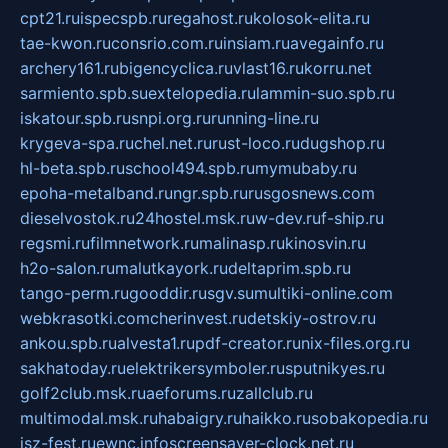
cpt21.ru
ispecspb.ru
regahost.ru
kolosok-elita.ru
tae-kwon.ru
consrio.com.ru
insiam.ru
avegainfo.ru
archery161.ru
bigencyclica.ru
vlast16.ru
korru.net
sarmiento.spb.su
extelopedia.ru
lammin-suo.spb.ru
iskatour.spb.ru
snpi.org.ru
running-line.ru
krygeva-spa.ru
chel.net.ru
rust-loco.ru
dugshop.ru
hl-beta.spb.ru
school494.spb.ru
mymubaby.ru
epoha-metalband.ru
ngr.spb.ru
rusgosnews.com
dieselvostok.ru
24hostel.msk.ru
w-dev.ru
f-ship.ru
regsmi.ru
filmnetwork.ru
malinasp.ru
kinosvin.ru
h2o-salon.ru
malutkayork.ru
deltaprim.spb.ru
tango-perm.ru
gooddir.ru
sgv.su
multiki-online.com
webkrasotki.com
cherinvest.ru
detskiy-ostrov.ru
ankou.spb.ru
alvesta1.ru
pdf-creator.ru
nix-files.org.ru
sakhatoday.ru
elektrikersymboler.ru
sputnikyes.ru
golf2club.msk.ru
aeforums.ru
zallclub.ru
multimodal.msk.ru
habaigry.ru
haikko.ru
sobakopedia.ru
isz-fest.ru
ewnc.info
screensaver-clock.net.ru