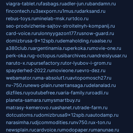
viagra-tablet.ru
fasbags.ru
adler-jun.ru
bandamn.ru
fincontech.ru
3sexporn.ru
1mus.ru
darksand.ru
rebus-toys.ru
minelab-msk.ru
rtdco.ru
seo-prodvizhenie-sajtov-stroitelnyh-kompanij.ru
card-voice.ru
rulonnyygazon177.ru
snow-guard.ru
domizbrusa-9x12spb.ru
demaholding.ru
aalse.ru
a380club.ru
argentinamia.ru
perkoka.ru
movie-one.ru
perk-oka.ru
g-octopus.ru
sibarchives.ru
andreislyusar.ru
naruto-x.ru
pursefactory.ru
tor-lyubov-i-grom.ru
spayderhed-2022.ru
movieone.ru
evro-dez.ru
webamator.ru
ma-absolut1.ru
avtopomosch27.ru
nv-750.ru
news-plain.ru
nertansaga.ru
delanalad.ru
dizfiles.ru
youtubefree.ru
aria-family.ru
roadli.ru
planeta-samara.ru
mysmartbuy.ru
matrasy-kemerovo.ru
ashanet.ru
trade-farm.ru
dotcustoms.ru
domizbrusa9x12spb.ru
autodamp.ru
narasimha.ru
djcommodities.ru
nv750.ru
x-ton.ru
newsplain.ru
cardvoice.ru
modopaper.ru
manunae.ru