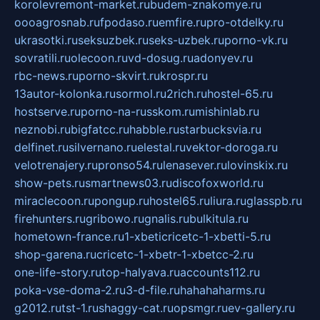
korolevremont-market.ru
budem-znakomye.ru
oooagrosnab.ru
fpodaso.ru
emfire.ru
pro-otdelky.ru
ukrasotki.ru
seksuzbek.ru
seks-uzbek.ru
porno-vk.ru
sovratili.ru
olecoon.ru
vd-dosug.ru
adonyev.ru
rbc-news.ru
porno-skvirt.ru
krospr.ru
13autor-kolonka.ru
sormol.ru
2rich.ru
hostel-65.ru
hostserve.ru
porno-na-russkom.ru
mishinlab.ru
neznobi.ru
bigfatcc.ru
habble.ru
starbucksvia.ru
delfinet.ru
silvernano.ru
elestal.ru
vektor-doroga.ru
velotrenajery.ru
pronso54.ru
lenasever.ru
lovinskix.ru
show-pets.ru
smartnews03.ru
discofoxworld.ru
miraclecoon.ru
pongup.ru
hostel65.ru
liura.ru
glasspb.ru
firehunters.ru
gribowo.ru
gnalis.ru
bulkitula.ru
hometown-france.ru
1-xbeticricetc-1-xbetti-5.ru
shop-garena.ru
cricetc-1-xbetr-1-xbetcc-2.ru
one-life-story.ru
top-halyava.ru
accounts112.ru
poka-vse-doma-2.ru
3-d-file.ru
hahahaharms.ru
g2012.ru
tst-1.ru
shaggy-cat.ru
opsmgr.ru
ev-gallery.ru