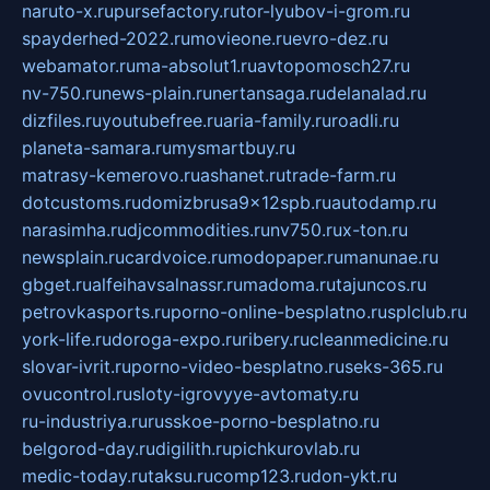
naruto-x.ru
pursefactory.ru
tor-lyubov-i-grom.ru
spayderhed-2022.ru
movieone.ru
evro-dez.ru
webamator.ru
ma-absolut1.ru
avtopomosch27.ru
nv-750.ru
news-plain.ru
nertansaga.ru
delanalad.ru
dizfiles.ru
youtubefree.ru
aria-family.ru
roadli.ru
planeta-samara.ru
mysmartbuy.ru
matrasy-kemerovo.ru
ashanet.ru
trade-farm.ru
dotcustoms.ru
domizbrusa9x12spb.ru
autodamp.ru
narasimha.ru
djcommodities.ru
nv750.ru
x-ton.ru
newsplain.ru
cardvoice.ru
modopaper.ru
manunae.ru
gbget.ru
alfeihavsalnassr.ru
madoma.ru
tajuncos.ru
petrovkasports.ru
porno-online-besplatno.ru
splclub.ru
york-life.ru
doroga-expo.ru
ribery.ru
cleanmedicine.ru
slovar-ivrit.ru
porno-video-besplatno.ru
seks-365.ru
ovucontrol.ru
sloty-igrovyye-avtomaty.ru
ru-industriya.ru
russkoe-porno-besplatno.ru
belgorod-day.ru
digilith.ru
pichkurovlab.ru
medic-today.ru
taksu.ru
comp123.ru
don-ykt.ru