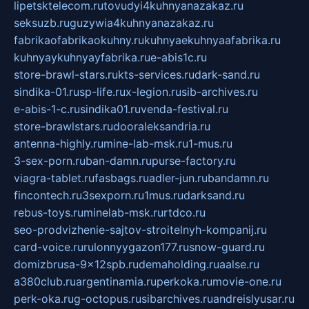
lipetsktelecom.ru
tovudyi4kuhnyanazakaz.ru
seksuzb.ru
guzywia4kuhnyanazakaz.ru
fabrikaofabrikaokuhny.ru
kuhnyaekuhnyaafabrika.ru
kuhnyaykuhnyayfabrika.ru
e-abis1c.ru
store-brawl-stars.ru
kts-services.ru
dark-sand.ru
sindika-01.ru
sp-life.ru
x-legion.ru
sib-archives.ru
e-abis-1-c.ru
sindika01.ru
venda-festival.ru
store-brawlstars.ru
dooraleksandria.ru
antenna-highly.ru
mine-lab-msk.ru
1-mus.ru
3-sex-porn.ru
ban-damn.ru
purse-factory.ru
viagra-tablet.ru
fasbags.ru
adler-jun.ru
bandamn.ru
fincontech.ru
3sexporn.ru
1mus.ru
darksand.ru
rebus-toys.ru
minelab-msk.ru
rtdco.ru
seo-prodvizhenie-sajtov-stroitelnyh-kompanij.ru
card-voice.ru
rulonnyygazon177.ru
snow-guard.ru
domizbrusa-9x12spb.ru
demaholding.ru
aalse.ru
a380club.ru
argentinamia.ru
perkoka.ru
movie-one.ru
perk-oka.ru
g-octopus.ru
sibarchives.ru
andreislyusar.ru