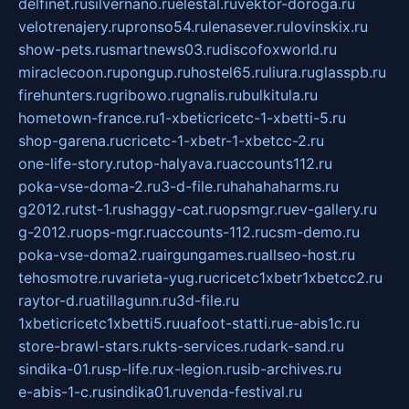
delfinet.ru
silvernano.ru
elestal.ru
vektor-doroga.ru
velotrenajery.ru
pronso54.ru
lenasever.ru
lovinskix.ru
show-pets.ru
smartnews03.ru
discofoxworld.ru
miraclecoon.ru
pongup.ru
hostel65.ru
liura.ru
glasspb.ru
firehunters.ru
gribowo.ru
gnalis.ru
bulkitula.ru
hometown-france.ru
1-xbeticricetc-1-xbetti-5.ru
shop-garena.ru
cricetc-1-xbetr-1-xbetcc-2.ru
one-life-story.ru
top-halyava.ru
accounts112.ru
poka-vse-doma-2.ru
3-d-file.ru
hahahaharms.ru
g2012.ru
tst-1.ru
shaggy-cat.ru
opsmgr.ru
ev-gallery.ru
g-2012.ru
ops-mgr.ru
accounts-112.ru
csm-demo.ru
poka-vse-doma2.ru
airgungames.ru
allseo-host.ru
tehosmotre.ru
varieta-yug.ru
cricetc1xbetr1xbetcc2.ru
raytor-d.ru
atillagunn.ru
3d-file.ru
1xbeticricetc1xbetti5.ru
uafoot-statti.ru
e-abis1c.ru
store-brawl-stars.ru
kts-services.ru
dark-sand.ru
sindika-01.ru
sp-life.ru
x-legion.ru
sib-archives.ru
e-abis-1-c.ru
sindika01.ru
venda-festival.ru