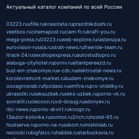
Актуальный каталог компаний по всей России
03223.ru
ufille.ru
krasotata.ru
prazdnikdushi.ru
veetbox.ru
cinemapost.ru
ciam-fr.ru
kraft-you.ru
mega-press.ru
03223.ru
web-explore.ru
rastenuya.ru
eurovision-russia.ru
strah-news.ru
freeride-team.ru
itrack-24.ru
sexshopexpress.ru
autostudiopro.ru
alabuga-cityhotel.ru
pornv.ru
atlantpereezd.ru
bud-em-znakomye.ru
a-cdc.ru
elektrostal-news.ru
korolevremont-market.ru
budem-znakomye.ru
oooagrosnab.ru
fpodaso.ru
emfire.ru
pro-otdelky.ru
ukrasotki.ru
seksuzbek.ru
seks-uzbek.ru
porno-vk.ru
sovratili.ru
olecoon.ru
vd-dosug.ru
adonyev.ru
rbc-news.ru
porno-skvirt.ru
krospr.ru
13autor-kolonka.ru
sormol.ru
2rich.ru
hostel-65.ru
hostserve.ru
porno-na-russkom.ru
mishinlab.ru
neznobi.ru
bigfatcc.ru
habble.ru
starbucksvia.ru