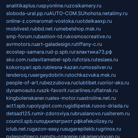
analitikaplus.ru
spyonline.ru
zosikamery.ru
sloboda-ural.pp.ru
AUTO-COM.SU
hohota.net
alimy.ru
online-z.com
aromat-vostoka.ru
otdelkaexp.ru
mobilvest.ru
bbd.net.ru
mebelshop.msk.ru
smp-forum.ru
bastion-td.ru
kosmoscreative.ru
avrmotors.ru
art-galadesign.ru
tiffany-c.ru
ecostep-samara.ru
d-p.spb.ru
галактика73.рф
sko.com.ru
davitamebel-spb.ru
fotsis.ru
tesiaes.ru
kokoroyari.spb.ru
blesna-kazan.ru
mossilver.ru
lenderoq.ru
sergeydobrin.ru
tochkazvuka.msk.ru
people-of-art.ru
bezzubova.ru
clubtibet.ru
orior-aks.ru
dynamoauto.ru
szk-favorit.ru
carlines.ru
flatnsk.ru
kingbolenskaner.ru
alex-motor.ru
astroline.net.ru
act1.spb.ru
polyglot.com.ru
gidlipetsk.ru
ooo-driada.ru
detsad125.ru
mir-zdoroviya.ru
bruslanovo.ru
siterem.ru
council.spb.ru
лодкипатриот.рф
kafekolizey.ru
iclub.net.ru
gazon-easy.ru
sugarepilekb.ru
grinox.ru
pylesostineco.ru
msts-ozarenie.ru
kameryjooan.ru