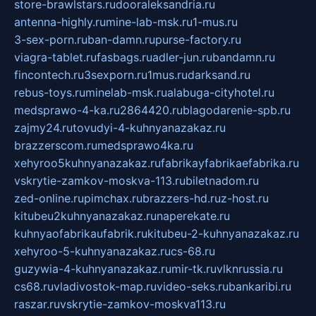
store-brawlstars.ru
dooraleksandria.ru
antenna-highly.ru
mine-lab-msk.ru
1-mus.ru
3-sex-porn.ru
ban-damn.ru
purse-factory.ru
viagra-tablet.ru
fasbags.ru
adler-jun.ru
bandamn.ru
fincontech.ru
3sexporn.ru
1mus.ru
darksand.ru
rebus-toys.ru
minelab-msk.ru
alabuga-cityhotel.ru
medsprawo-4-ka.ru
2864420.ru
blagodarenie-spb.ru
zajmy24.ru
tovudyi-4-kuhnyanazakaz.ru
brazzerscom.ru
medsprawo4ka.ru
xehyroo5kuhnyanazakaz.ru
fabrikayfabrikaefabrika.ru
vskrytie-zamkov-moskva-113.ru
biletnadom.ru
zed-online.ru
pimchax.ru
brazzers-hd.ru
z-host.ru
kitubeu2kuhnyanazakaz.ru
naperekate.ru
kuhnyaofabrikaufabrik.ru
kitubeu-2-kuhnyanazakaz.ru
xehyroo-5-kuhnyanazakaz.ru
cs-68.ru
guzywia-4-kuhnyanazakaz.ru
mir-tk.ru
vlknrussia.ru
cs68.ru
vladivostok-map.ru
video-seks.ru
bankaribi.ru
raszar.ru
vskrytie-zamkov-moskva113.ru