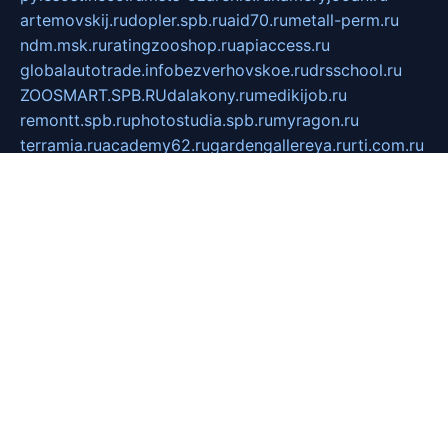
artemovskij.ru
dopler.spb.ru
aid70.ru
metall-perm.ru
ndm.msk.ru
ratingzooshop.ru
apiaccess.ru
globalautotrade.info
bezverhovskoe.ru
drsschool.ru
ZOOSMART.SPB.RU
dalakony.ru
medikijob.ru
remontt.spb.ru
photostudia.spb.ru
myragon.ru
terramia.ru
academy62.ru
gardengallereya.ru
rti.com.ru
artem-news.ru
biserinca.ru
krasnodarkurort.com
imshowtv.ru
mebel-v-tule.ru
mobtopik.ru
pcsecurity.net.ru
tool-sib.ru
multimetrunit.ru
sp-tour.ru
fan-cs.ru
santeh-russia.ru
symbian9.net.ru
DSHAIR.RU
tmmotors.spb.ru
xjocuricopii.com
musavtomat.msk.ru
obustrojdom.ru
sovetcik.ru
ybaranovskaya.ru
ppknews.ru
cult-alshei.ru
JAPANRUSSIA.RU
proekciyamebel.ru
imper-finans.ru
rim.org.ru
glamourai.ru
brassminus.ru
zabor-pro.ru
ftn.pp.ru
dorogoe58.ru
laimengpacker.ru
kuzova-zapchasti.ru
sageerp.ru
taxodrom.ru
dsrazvitie.ru
hardcity.net.ru
ratinghomegames.ru
topservice25.ru
gubernyan.ru