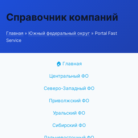
Справочник компаний
Главная
»
Южный федеральный округ
» Portal Fast
Service
🏠 Главная
Центральный ФО
Северо-Западный ФО
Приволжский ФО
Уральский ФО
Сибирский ФО
Дальневосточный ФО