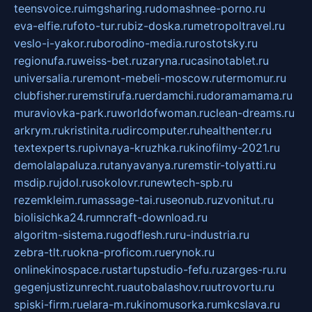
teensvoice.ru
imgsharing.ru
domashnee-porno.ru
eva-elfie.ru
foto-tur.ru
biz-doska.ru
metropoltravel.ru
veslo-i-yakor.ru
borodino-media.ru
rostotsky.ru
regionufa.ru
weiss-bet.ru
zaryna.ru
casinotablet.ru
universalia.ru
remont-mebeli-moscow.ru
termomur.ru
clubfisher.ru
remstirufa.ru
erdamchi.ru
doramamama.ru
muraviovka-park.ru
worldofwoman.ru
clean-dreams.ru
arkrym.ru
kristinita.ru
dircomputer.ru
healthenter.ru
textexperts.ru
pivnaya-kruzhka.ru
kinofilmy-2021.ru
demolalapaluza.ru
tanyavanya.ru
remstir-tolyatti.ru
msdip.ru
jdol.ru
sokolovr.ru
newtech-spb.ru
rezemkleim.ru
massage-tai.ru
seonub.ru
zvonitut.ru
biolisichka24.ru
mncraft-download.ru
algoritm-sistema.ru
godflesh.ru
ru-industria.ru
zebra-tlt.ru
okna-proficom.ru
erynok.ru
onlinekinospace.ru
startupstudio-fefu.ru
zarges-ru.ru
gegenjustizunrecht.ru
autobalashov.ru
utrovortu.ru
spiski-firm.ru
elara-m.ru
kinomusorka.ru
mkcslava.ru