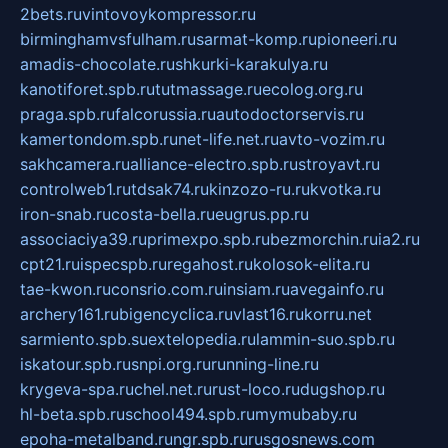
2bets.ru
vintovoykompressor.ru
birminghamvsfulham.ru
sarmat-komp.ru
pioneeri.ru
amadis-chocolate.ru
shkurki-karakulya.ru
kanotiforet.spb.ru
tutmassage.ru
ecolog.org.ru
praga.spb.ru
falcorussia.ru
autodoctorservis.ru
kamertondom.spb.ru
net-life.net.ru
avto-vozim.ru
sakhcamera.ru
alliance-electro.spb.ru
stroyavt.ru
controlweb1.ru
tdsak74.ru
kinzozo-ru.ru
kvotka.ru
iron-snab.ru
costa-bella.ru
eugrus.pp.ru
associaciya39.ru
primexpo.spb.ru
bezmorchin.ru
ia2.ru
cpt21.ru
ispecspb.ru
regahost.ru
kolosok-elita.ru
tae-kwon.ru
consrio.com.ru
insiam.ru
avegainfo.ru
archery161.ru
bigencyclica.ru
vlast16.ru
korru.net
sarmiento.spb.su
extelopedia.ru
lammin-suo.spb.ru
iskatour.spb.ru
snpi.org.ru
running-line.ru
krygeva-spa.ru
chel.net.ru
rust-loco.ru
dugshop.ru
hl-beta.spb.ru
school494.spb.ru
mymubaby.ru
epoha-metalband.ru
ngr.spb.ru
rusgosnews.com