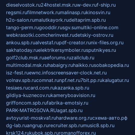
dieselvostok.ru
24hostel.msk.ru
w-dev.ru
f-ship.ru
regsmi.ru
filmnetwork.ru
malinasp.ru
kinosvin.ru
h2o-salon.ru
malutkayork.ru
deltaprim.spb.ru
tango-perm.ru
gooddir.ru
sgv.su
multiki-online.com
webkrasotki.com
cherinvest.ru
detskiy-ostrov.ru
ankou.spb.ru
alvesta1.ru
pdf-creator.ru
nix-files.org.ru
sakhatoday.ru
elektrikersymboler.ru
sputnikyes.ru
golf2club.msk.ru
aeforums.ru
zallclub.ru
multimodal.msk.ru
habaigry.ru
haikko.ru
sobakopedia.ru
isz-fest.ru
ewnc.info
screensaver-clock.net.ru
volnav.spb.ru
comnat.ru
npf.net.ru
7bit.pp.ru
kalugatur.ru
tesiaes.ru
card.com.ru
kazanka.spb.ru
gildiya-kuznecov.ru
kameryboavision.ru
griffoncom.spb.ru
fabrika-emotsiy.ru
PARK-MATROSOVA.RU
agat.spb.ru
avtoyurist-moskva1.ru
hardware.org.ru
схема-авто.рф
dg-lab.ru
angrup.ru
recruiter.spb.ru
music8.spb.ru
krsk124.ru
kubok.spb.ru
romanofforex.ru