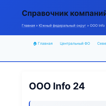
Справочник компани
Главная
»
Южный федеральный округ
» ООО Info
🏠 Главная
Центральный ФО
Севе
ООО Info 24