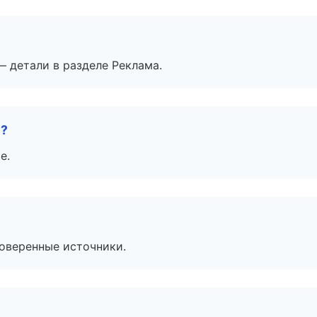
— детали в разделе Реклама.
е?
е.
роверенные источники.