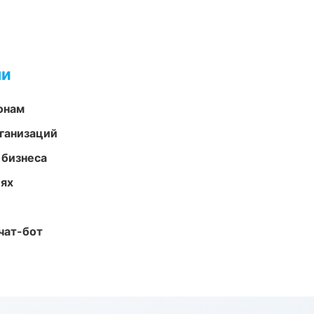
ми
онам
ганизаций
 бизнеса
иях
чат-бот