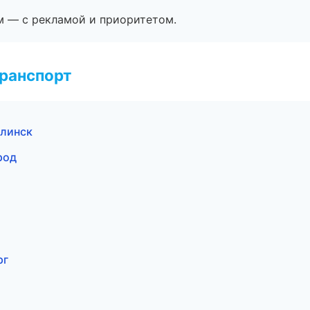
м — с рекламой и приоритетом.
транспорт
алинск
род
рг