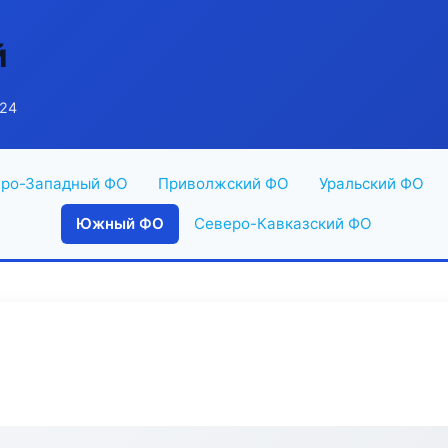
й
 24
ро-Западный ФО
Приволжский ФО
Уральский ФО
Южный ФО
Северо-Кавказский ФО