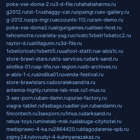
poka-vse-doma-2.ru
3-d-file.ru
hahahaharms.ru
g2012.ru
tst-1.ru
shaggy-cat.ru
opsmgr.ru
ev-gallery.ru
g-2012.ru
ops-mgr.ru
accounts-112.ru
csm-demo.ru
poka-vse-doma2.ru
airgungames.ru
allseo-host.ru
tehosmotre.ru
varieta-yug.ru
cricetc1xbetr1xbetcc2.ru
raytor-d.ru
atillagunn.ru
3d-file.ru
1xbeticricetc1xbetti5.ru
uafoot-statti.ru
e-abis1c.ru
store-brawl-stars.ru
kts-services.ru
dark-sand.ru
sindika-01.ru
sp-life.ru
x-legion.ru
sib-archives.ru
e-abis-1-c.ru
sindika01.ru
venda-festival.ru
store-brawlstars.ru
dooraleksandria.ru
antenna-highly.ru
mine-lab-msk.ru
1-mus.ru
3-sex-porn.ru
ban-damn.ru
purse-factory.ru
viagra-tablet.ru
fasbags.ru
adler-jun.ru
bandamn.ru
fincontech.ru
3sexporn.ru
1mus.ru
darksand.ru
rebus-toys.ru
minelab-msk.ru
alabuga-cityhotel.ru
medsprawo-4-ka.ru
2864420.ru
blagodarenie-spb.ru
zajmy24.ru
tovudyi-4-kuhnyanazakaz.ru