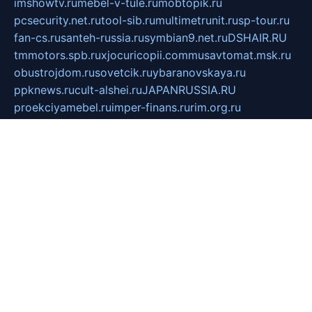
imshowtv.ru
mebel-v-tule.ru
mobtopik.ru
pcsecurity.net.ru
tool-sib.ru
multimetrunit.ru
sp-tour.ru
fan-cs.ru
santeh-russia.ru
symbian9.net.ru
DSHAIR.RU
tmmotors.spb.ru
xjocuricopii.com
musavtomat.msk.ru
obustrojdom.ru
sovetcik.ru
ybaranovskaya.ru
ppknews.ru
cult-alshei.ru
JAPANRUSSIA.RU
proekciyamebel.ru
imper-finans.ru
rim.org.ru
glamourai.ru
brassminus.ru
zabor-pro.ru
ftn.pp.ru
dorogoe58.ru
laimengpacker.ru
kuzova-zapchasti.ru
sageerp.ru
taxodrom.ru
dsrazvitie.ru
hardcity.net.ru
ratinghomegames.ru
topservice25.ru
gubernyan.ru
gtglasslined.ru
ii4.ru
tssport.spb.ru
andorra24.com
blackwallstreet.ru
oboimos.ru
optim-doors.com.ru
ikuch.ru
nycr.org.ru
npa21.ru
vremya-ch.spb.ru
desert000.ru
ivtorgi.ru
ifiori.ru
catalog-statei.ru
dcv.org.ru
spetsmaster174.ru
ipkameryhiseeu.ru
dum26.ru
ruspol.spb.ru
fr-opendp.ru
kam-solnyshko.ru
cheyenne-arapaho.ru
sevzapmetal.spb.ru