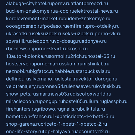
alabuga-cityhotel.ru
pornv.ru
atlantpereezd.ru
bud-em-znakomye.ru
a-cdc.ru
elektrostal-news.ru
korolevremont-market.ru
budem-znakomye.ru
oooagrosnab.ru
fpodaso.ru
emfire.ru
pro-otdelky.ru
ukrasotki.ru
seksuzbek.ru
seks-uzbek.ru
porno-vk.ru
sovratili.ru
olecoon.ru
vd-dosug.ru
adonyev.ru
rbc-news.ru
porno-skvirt.ru
krospr.ru
13autor-kolonka.ru
sormol.ru
2rich.ru
hostel-65.ru
hostserve.ru
porno-na-russkom.ru
mishinlab.ru
neznobi.ru
bigfatcc.ru
habble.ru
starbucksvia.ru
delfinet.ru
silvernano.ru
elestal.ru
vektor-doroga.ru
velotrenajery.ru
pronso54.ru
lenasever.ru
lovinskix.ru
show-pets.ru
smartnews03.ru
discofoxworld.ru
miraclecoon.ru
pongup.ru
hostel65.ru
liura.ru
glasspb.ru
firehunters.ru
gribowo.ru
gnalis.ru
bulkitula.ru
hometown-france.ru
1-xbeticricetc-1-xbetti-5.ru
shop-garena.ru
cricetc-1-xbetr-1-xbetcc-2.ru
one-life-story.ru
top-halyava.ru
accounts112.ru