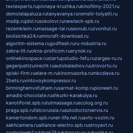
textexperts.ru
pivnaya-kruzhka.ru
kinofilmy-2021.ru
demolalapaluza.ru
tanyavanya.ru
remstir-tolyatti.ru
msdip.ru
jdol.ru
sokolovr.ru
newtech-spb.ru
rezemkleim.ru
massage-tai.ru
seonub.ru
zvonitut.ru
biolisichka24.ru
mncraft-download.ru
algoritm-sistema.ru
godflesh.ru
ru-industria.ru
zebra-tlt.ru
okna-proficom.ru
erynok.ru
onlinekinospace.ru
startupstudio-fefu.ru
zarges-ru.ru
gegenjustizunrecht.ru
autobalashov.ru
utrovortu.ru
spiski-firm.ru
elara-m.ru
kinomusorka.ru
mkcslava.ru
2bets.ru
vintovoykompressor.ru
birminghamvsfulham.ru
sarmat-komp.ru
pioneeri.ru
amadis-chocolate.ru
shkurki-karakulya.ru
kanotiforet.spb.ru
tutmassage.ru
ecolog.org.ru
praga.spb.ru
falcorussia.ru
autodoctorservis.ru
kamertondom.spb.ru
net-life.net.ru
avto-vozim.ru
sakhcamera.ru
alliance-electro.spb.ru
stroyavt.ru
controlweb1.ru
tdsak74.ru
kinzozo-ru.ru
kvotka.ru