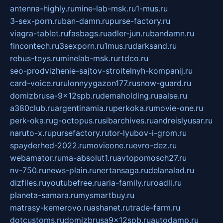
antenna-highly.ru
mine-lab-msk.ru
1-mus.ru
3-sex-porn.ru
ban-damn.ru
purse-factory.ru
viagra-tablet.ru
fasbags.ru
adler-jun.ru
bandamn.ru
fincontech.ru
3sexporn.ru
1mus.ru
darksand.ru
rebus-toys.ru
minelab-msk.ru
rtdco.ru
seo-prodvizhenie-sajtov-stroitelnyh-kompanij.ru
card-voice.ru
rulonnyygazon177.ru
snow-guard.ru
domizbrusa-9x12spb.ru
demaholding.ru
aalse.ru
a380club.ru
argentinamia.ru
perkoka.ru
movie-one.ru
perk-oka.ru
g-octopus.ru
sibarchives.ru
andreislyusar.ru
naruto-x.ru
pursefactory.ru
tor-lyubov-i-grom.ru
spayderhed-2022.ru
movieone.ru
evro-dez.ru
webamator.ru
ma-absolut1.ru
avtopomosch27.ru
nv-750.ru
news-plain.ru
nertansaga.ru
delanalad.ru
dizfiles.ru
youtubefree.ru
aria-family.ru
roadli.ru
planeta-samara.ru
mysmartbuy.ru
matrasy-kemerovo.ru
ashanet.ru
trade-farm.ru
dotcustoms.ru
domizbrusa9x12spb.ru
autodamp.ru