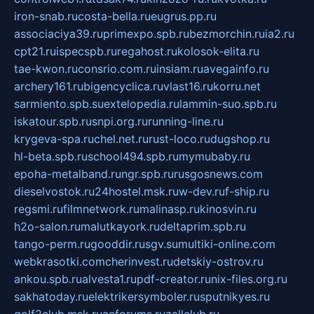
iron-snab.ru
costa-bella.ru
eugrus.pp.ru
associaciya39.ru
primexpo.spb.ru
bezmorchin.ru
ia2.ru
cpt21.ru
ispecspb.ru
regahost.ru
kolosok-elita.ru
tae-kwon.ru
consrio.com.ru
insiam.ru
avegainfo.ru
archery161.ru
bigencyclica.ru
vlast16.ru
korru.net
sarmiento.spb.su
extelopedia.ru
lammin-suo.spb.ru
iskatour.spb.ru
snpi.org.ru
running-line.ru
krygeva-spa.ru
chel.net.ru
rust-loco.ru
dugshop.ru
hl-beta.spb.ru
school494.spb.ru
mymubaby.ru
epoha-metalband.ru
ngr.spb.ru
rusgosnews.com
dieselvostok.ru
24hostel.msk.ru
w-dev.ru
f-ship.ru
regsmi.ru
filmnetwork.ru
malinasp.ru
kinosvin.ru
h2o-salon.ru
malutkayork.ru
deltaprim.spb.ru
tango-perm.ru
gooddir.ru
sgv.su
multiki-online.com
webkrasotki.com
cherinvest.ru
detskiy-ostrov.ru
ankou.spb.ru
alvesta1.ru
pdf-creator.ru
nix-files.org.ru
sakhatoday.ru
elektrikersymboler.ru
sputnikyes.ru