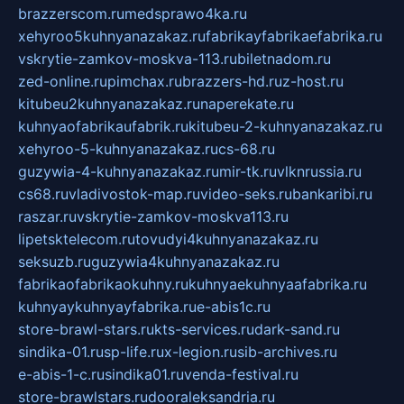
brazzerscom.ru
medsprawo4ka.ru
xehyroo5kuhnyanazakaz.ru
fabrikayfabrikaefabrika.ru
vskrytie-zamkov-moskva-113.ru
biletnadom.ru
zed-online.ru
pimchax.ru
brazzers-hd.ru
z-host.ru
kitubeu2kuhnyanazakaz.ru
naperekate.ru
kuhnyaofabrikaufabrik.ru
kitubeu-2-kuhnyanazakaz.ru
xehyroo-5-kuhnyanazakaz.ru
cs-68.ru
guzywia-4-kuhnyanazakaz.ru
mir-tk.ru
vlknrussia.ru
cs68.ru
vladivostok-map.ru
video-seks.ru
bankaribi.ru
raszar.ru
vskrytie-zamkov-moskva113.ru
lipetsktelecom.ru
tovudyi4kuhnyanazakaz.ru
seksuzb.ru
guzywia4kuhnyanazakaz.ru
fabrikaofabrikaokuhny.ru
kuhnyaekuhnyaafabrika.ru
kuhnyaykuhnyayfabrika.ru
e-abis1c.ru
store-brawl-stars.ru
kts-services.ru
dark-sand.ru
sindika-01.ru
sp-life.ru
x-legion.ru
sib-archives.ru
e-abis-1-c.ru
sindika01.ru
venda-festival.ru
store-brawlstars.ru
dooraleksandria.ru