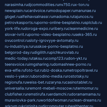
narasimha.ru
djcommodities.ru
nv750.ru
x-ton.ru
newsplain.ru
cardvoice.ru
modopaper.ru
manunae.ru
gbget.ru
alfeihavsalnassr.ru
madoma.ru
tajuncos.ru
petrovkasports.ru
porno-online-besplatno.ru
splclub.ru
york-life.ru
doroga-expo.ru
ribery.ru
cleanmedicine.ru
slovar-ivrit.ru
porno-video-besplatno.ru
seks-365.ru
ovucontrol.ru
sloty-igrovyye-avtomaty.ru
ru-industriya.ru
russkoe-porno-besplatno.ru
belgorod-day.ru
digilith.ru
pichkurovlab.ru
medic-today.ru
taksu.ru
comp123.ru
don-ykt.ru
teensvoice.ru
imgsharing.ru
domashnee-porno.ru
eva-elfie.ru
foto-tur.ru
biz-doska.ru
metropoltravel.ru
veslo-i-yakor.ru
borodino-media.ru
rostotsky.ru
regionufa.ru
weiss-bet.ru
zaryna.ru
casinotablet.ru
universalia.ru
remont-mebeli-moscow.ru
termomur.ru
clubfisher.ru
remstirufa.ru
erdamchi.ru
doramamama.ru
muraviovka-park.ru
worldofwoman.ru
clean-dreams.ru
arkrym.ru
kristinita.ru
dircomputer.ru
healthenter.ru