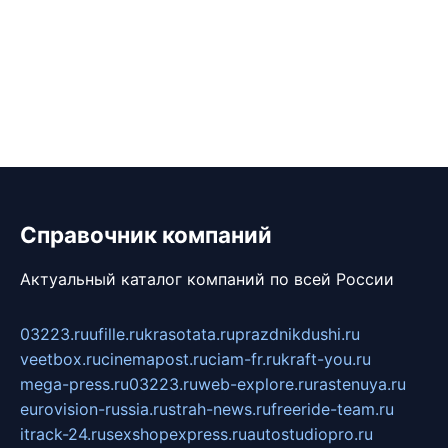
Справочник компаний
Актуальный каталог компаний по всей России
03223.ru
ufille.ru
krasotata.ru
prazdnikdushi.ru
veetbox.ru
cinemapost.ru
ciam-fr.ru
kraft-you.ru
mega-press.ru
03223.ru
web-explore.ru
rastenuya.ru
eurovision-russia.ru
strah-news.ru
freeride-team.ru
itrack-24.ru
sexshopexpress.ru
autostudiopro.ru