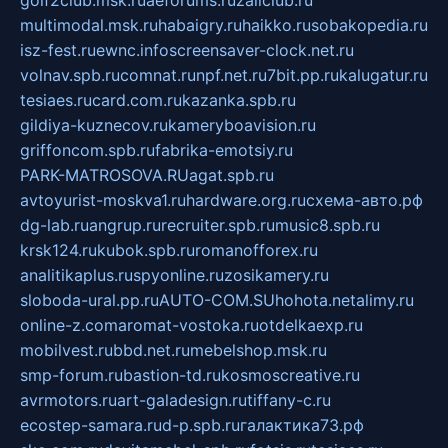
golf2club.msk.ru
aeforums.ru
zallclub.ru
multimodal.msk.ru
habaigry.ru
haikko.ru
sobakopedia.ru
isz-fest.ru
ewnc.info
screensaver-clock.net.ru
volnav.spb.ru
comnat.ru
npf.net.ru
7bit.pp.ru
kalugatur.ru
tesiaes.ru
card.com.ru
kazanka.spb.ru
gildiya-kuznecov.ru
kameryboavision.ru
griffoncom.spb.ru
fabrika-emotsiy.ru
PARK-MATROSOVA.RU
agat.spb.ru
avtoyurist-moskva1.ru
hardware.org.ru
схема-авто.рф
dg-lab.ru
angrup.ru
recruiter.spb.ru
music8.spb.ru
krsk124.ru
kubok.spb.ru
romanofforex.ru
analitikaplus.ru
spyonline.ru
zosikamery.ru
sloboda-ural.pp.ru
AUTO-COM.SU
hohota.net
alimy.ru
online-z.com
aromat-vostoka.ru
otdelkaexp.ru
mobilvest.ru
bbd.net.ru
mebelshop.msk.ru
smp-forum.ru
bastion-td.ru
kosmoscreative.ru
avrmotors.ru
art-galadesign.ru
tiffany-c.ru
ecostep-samara.ru
d-p.spb.ru
галактика73.рф