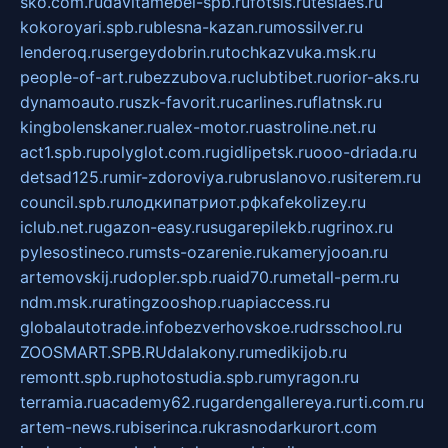
sko.com.ru
davitamebel-spb.ru
fotsis.ru
tesiaes.ru
kokoroyari.spb.ru
blesna-kazan.ru
mossilver.ru
lenderoq.ru
sergeydobrin.ru
tochkazvuka.msk.ru
people-of-art.ru
bezzubova.ru
clubtibet.ru
orior-aks.ru
dynamoauto.ru
szk-favorit.ru
carlines.ru
flatnsk.ru
kingbolenskaner.ru
alex-motor.ru
astroline.net.ru
act1.spb.ru
polyglot.com.ru
gidlipetsk.ru
ooo-driada.ru
detsad125.ru
mir-zdoroviya.ru
bruslanovo.ru
siterem.ru
council.spb.ru
лодкипатриот.рф
kafekolizey.ru
iclub.net.ru
gazon-easy.ru
sugarepilekb.ru
grinox.ru
pylesostineco.ru
msts-ozarenie.ru
kameryjooan.ru
artemovskij.ru
dopler.spb.ru
aid70.ru
metall-perm.ru
ndm.msk.ru
ratingzooshop.ru
apiaccess.ru
globalautotrade.info
bezverhovskoe.ru
drsschool.ru
ZOOSMART.SPB.RU
dalakony.ru
medikijob.ru
remontt.spb.ru
photostudia.spb.ru
myragon.ru
terramia.ru
academy62.ru
gardengallereya.ru
rti.com.ru
artem-news.ru
biserinca.ru
krasnodarkurort.com