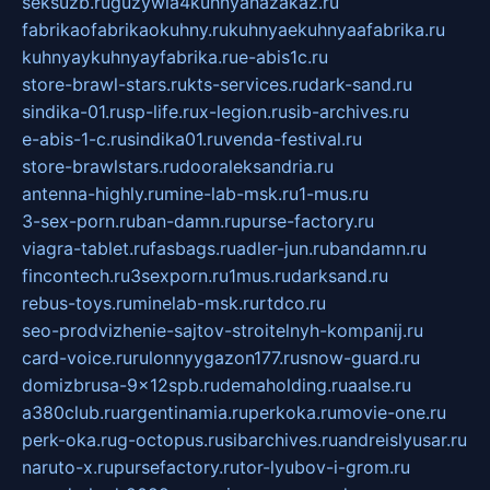
seksuzb.ru
guzywia4kuhnyanazakaz.ru
fabrikaofabrikaokuhny.ru
kuhnyaekuhnyaafabrika.ru
kuhnyaykuhnyayfabrika.ru
e-abis1c.ru
store-brawl-stars.ru
kts-services.ru
dark-sand.ru
sindika-01.ru
sp-life.ru
x-legion.ru
sib-archives.ru
e-abis-1-c.ru
sindika01.ru
venda-festival.ru
store-brawlstars.ru
dooraleksandria.ru
antenna-highly.ru
mine-lab-msk.ru
1-mus.ru
3-sex-porn.ru
ban-damn.ru
purse-factory.ru
viagra-tablet.ru
fasbags.ru
adler-jun.ru
bandamn.ru
fincontech.ru
3sexporn.ru
1mus.ru
darksand.ru
rebus-toys.ru
minelab-msk.ru
rtdco.ru
seo-prodvizhenie-sajtov-stroitelnyh-kompanij.ru
card-voice.ru
rulonnyygazon177.ru
snow-guard.ru
domizbrusa-9x12spb.ru
demaholding.ru
aalse.ru
a380club.ru
argentinamia.ru
perkoka.ru
movie-one.ru
perk-oka.ru
g-octopus.ru
sibarchives.ru
andreislyusar.ru
naruto-x.ru
pursefactory.ru
tor-lyubov-i-grom.ru