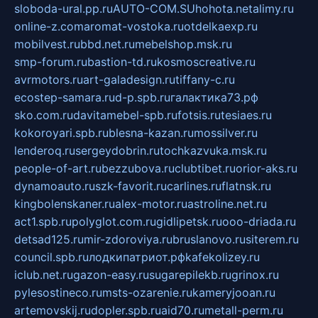
sloboda-ural.pp.ru
AUTO-COM.SU
hohota.net
alimy.ru
online-z.com
aromat-vostoka.ru
otdelkaexp.ru
mobilvest.ru
bbd.net.ru
mebelshop.msk.ru
smp-forum.ru
bastion-td.ru
kosmoscreative.ru
avrmotors.ru
art-galadesign.ru
tiffany-c.ru
ecostep-samara.ru
d-p.spb.ru
галактика73.рф
sko.com.ru
davitamebel-spb.ru
fotsis.ru
tesiaes.ru
kokoroyari.spb.ru
blesna-kazan.ru
mossilver.ru
lenderoq.ru
sergeydobrin.ru
tochkazvuka.msk.ru
people-of-art.ru
bezzubova.ru
clubtibet.ru
orior-aks.ru
dynamoauto.ru
szk-favorit.ru
carlines.ru
flatnsk.ru
kingbolenskaner.ru
alex-motor.ru
astroline.net.ru
act1.spb.ru
polyglot.com.ru
gidlipetsk.ru
ooo-driada.ru
detsad125.ru
mir-zdoroviya.ru
bruslanovo.ru
siterem.ru
council.spb.ru
лодкипатриот.рф
kafekolizey.ru
iclub.net.ru
gazon-easy.ru
sugarepilekb.ru
grinox.ru
pylesostineco.ru
msts-ozarenie.ru
kameryjooan.ru
artemovskij.ru
dopler.spb.ru
aid70.ru
metall-perm.ru