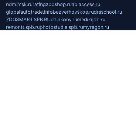
ndm.msk.ru
ratingzooshop.ru
apiaccess.ru
globalautotrade.info
bezverhovskoe.ru
drsschool.ru
ZOOSMART.SPB.RU
dalakony.ru
medikijob.ru
remontt.spb.ru
photostudia.spb.ru
myragon.ru
terramia.ru
academy62.ru
gardengallereya.ru
rti.com.ru
artem-news.ru
biserinca.ru
krasnodarkurort.com
imshowtv.ru
mebel-v-tule.ru
mobtopik.ru
pcsecurity.net.ru
tool-sib.ru
multimetrunit.ru
sp-tour.ru
fan-cs.ru
santeh-russia.ru
symbian9.net.ru
DSHAIR.RU
tmmotors.spb.ru
xjocuricopii.com
musavtomat.msk.ru
obustrojdom.ru
sovetcik.ru
ybaranovskaya.ru
ppknews.ru
cult-alshei.ru
JAPANRUSSIA.RU
proekciyamebel.ru
imper-finans.ru
rim.org.ru
glamourai.ru
brassminus.ru
zabor-pro.ru
ftn.pp.ru
dorogoe58.ru
laimengpacker.ru
kuzova-zapchasti.ru
sageerp.ru
taxodrom.ru
dsrazvitie.ru
hardcity.net.ru
ratinghomegames.ru
topservice25.ru
gubernyan.ru
gtglasslined.ru
ii4.ru
tssport.spb.ru
andorra24.com