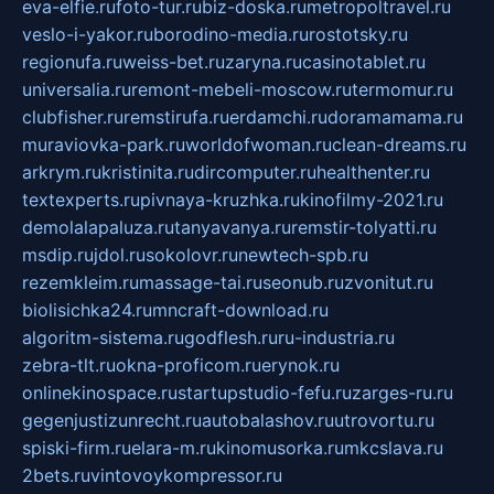
eva-elfie.ru
foto-tur.ru
biz-doska.ru
metropoltravel.ru
veslo-i-yakor.ru
borodino-media.ru
rostotsky.ru
regionufa.ru
weiss-bet.ru
zaryna.ru
casinotablet.ru
universalia.ru
remont-mebeli-moscow.ru
termomur.ru
clubfisher.ru
remstirufa.ru
erdamchi.ru
doramamama.ru
muraviovka-park.ru
worldofwoman.ru
clean-dreams.ru
arkrym.ru
kristinita.ru
dircomputer.ru
healthenter.ru
textexperts.ru
pivnaya-kruzhka.ru
kinofilmy-2021.ru
demolalapaluza.ru
tanyavanya.ru
remstir-tolyatti.ru
msdip.ru
jdol.ru
sokolovr.ru
newtech-spb.ru
rezemkleim.ru
massage-tai.ru
seonub.ru
zvonitut.ru
biolisichka24.ru
mncraft-download.ru
algoritm-sistema.ru
godflesh.ru
ru-industria.ru
zebra-tlt.ru
okna-proficom.ru
erynok.ru
onlinekinospace.ru
startupstudio-fefu.ru
zarges-ru.ru
gegenjustizunrecht.ru
autobalashov.ru
utrovortu.ru
spiski-firm.ru
elara-m.ru
kinomusorka.ru
mkcslava.ru
2bets.ru
vintovoykompressor.ru