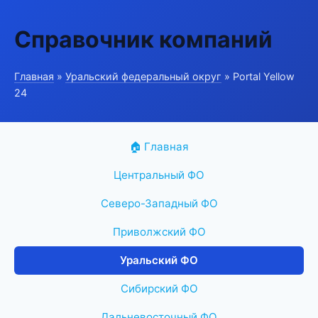
Справочник компаний
Главная
»
Уральский федеральный округ
» Portal Yellow
24
🏠 Главная
Центральный ФО
Северо-Западный ФО
Приволжский ФО
Уральский ФО
Сибирский ФО
Дальневосточный ФО