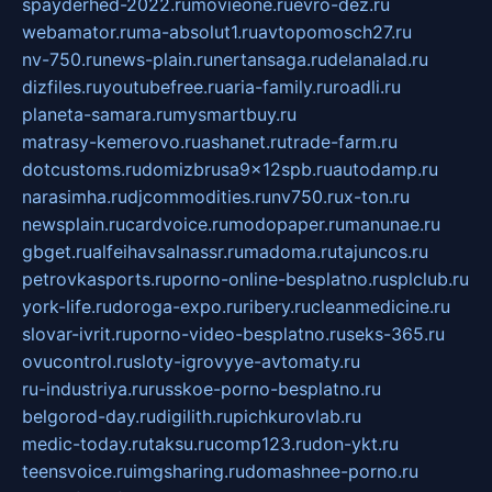
spayderhed-2022.ru
movieone.ru
evro-dez.ru
webamator.ru
ma-absolut1.ru
avtopomosch27.ru
nv-750.ru
news-plain.ru
nertansaga.ru
delanalad.ru
dizfiles.ru
youtubefree.ru
aria-family.ru
roadli.ru
planeta-samara.ru
mysmartbuy.ru
matrasy-kemerovo.ru
ashanet.ru
trade-farm.ru
dotcustoms.ru
domizbrusa9x12spb.ru
autodamp.ru
narasimha.ru
djcommodities.ru
nv750.ru
x-ton.ru
newsplain.ru
cardvoice.ru
modopaper.ru
manunae.ru
gbget.ru
alfeihavsalnassr.ru
madoma.ru
tajuncos.ru
petrovkasports.ru
porno-online-besplatno.ru
splclub.ru
york-life.ru
doroga-expo.ru
ribery.ru
cleanmedicine.ru
slovar-ivrit.ru
porno-video-besplatno.ru
seks-365.ru
ovucontrol.ru
sloty-igrovyye-avtomaty.ru
ru-industriya.ru
russkoe-porno-besplatno.ru
belgorod-day.ru
digilith.ru
pichkurovlab.ru
medic-today.ru
taksu.ru
comp123.ru
don-ykt.ru
teensvoice.ru
imgsharing.ru
domashnee-porno.ru