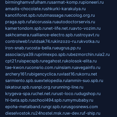
birminghamvsfulham.ru
sarmat-komp.ru
pioneeri.ru
amadis-chocolate.ru
shkurki-karakulya.ru
kanotiforet.spb.ru
tutmassage.ru
ecolog.org.ru
praga.spb.ru
falcorussia.ru
autodoctorservis.ru
kamertondom.spb.ru
net-life.net.ru
avto-vozim.ru
sakhcamera.ru
alliance-electro.spb.ru
stroyavt.ru
controlweb1.ru
tdsak74.ru
kinzozo-ru.ru
kvotka.ru
iron-snab.ru
costa-bella.ru
eugrus.pp.ru
associaciya39.ru
primexpo.spb.ru
bezmorchin.ru
ia2.ru
cpt21.ru
ispecspb.ru
regahost.ru
kolosok-elita.ru
tae-kwon.ru
consrio.com.ru
insiam.ru
avegainfo.ru
archery161.ru
bigencyclica.ru
vlast16.ru
korru.net
sarmiento.spb.su
extelopedia.ru
lammin-suo.spb.ru
iskatour.spb.ru
snpi.org.ru
running-line.ru
krygeva-spa.ru
chel.net.ru
rust-loco.ru
dugshop.ru
hl-beta.spb.ru
school494.spb.ru
mymubaby.ru
epoha-metalband.ru
ngr.spb.ru
rusgosnews.com
dieselvostok.ru
24hostel.msk.ru
w-dev.ru
f-ship.ru