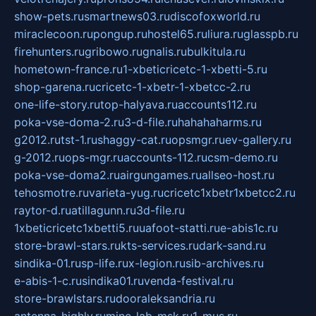
show-pets.ru
smartnews03.ru
discofoxworld.ru
miraclecoon.ru
pongup.ru
hostel65.ru
liura.ru
glasspb.ru
firehunters.ru
gribowo.ru
gnalis.ru
bulkitula.ru
hometown-france.ru
1-xbeticricetc-1-xbetti-5.ru
shop-garena.ru
cricetc-1-xbetr-1-xbetcc-2.ru
one-life-story.ru
top-halyava.ru
accounts112.ru
poka-vse-doma-2.ru
3-d-file.ru
hahahaharms.ru
g2012.ru
tst-1.ru
shaggy-cat.ru
opsmgr.ru
ev-gallery.ru
g-2012.ru
ops-mgr.ru
accounts-112.ru
csm-demo.ru
poka-vse-doma2.ru
airgungames.ru
allseo-host.ru
tehosmotre.ru
varieta-yug.ru
cricetc1xbetr1xbetcc2.ru
raytor-d.ru
atillagunn.ru
3d-file.ru
1xbeticricetc1xbetti5.ru
uafoot-statti.ru
e-abis1c.ru
store-brawl-stars.ru
kts-services.ru
dark-sand.ru
sindika-01.ru
sp-life.ru
x-legion.ru
sib-archives.ru
e-abis-1-c.ru
sindika01.ru
venda-festival.ru
store-brawlstars.ru
dooraleksandria.ru
antenna-highly.ru
mine-lab-msk.ru
1-mus.ru