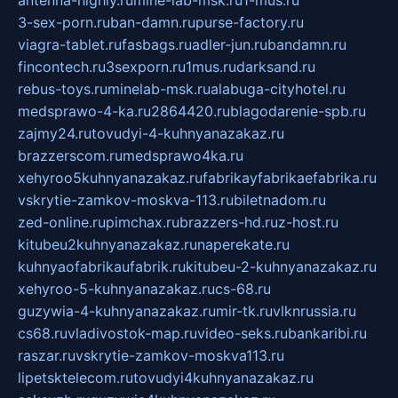
3-sex-porn.ru
ban-damn.ru
purse-factory.ru
viagra-tablet.ru
fasbags.ru
adler-jun.ru
bandamn.ru
fincontech.ru
3sexporn.ru
1mus.ru
darksand.ru
rebus-toys.ru
minelab-msk.ru
alabuga-cityhotel.ru
medsprawo-4-ka.ru
2864420.ru
blagodarenie-spb.ru
zajmy24.ru
tovudyi-4-kuhnyanazakaz.ru
brazzerscom.ru
medsprawo4ka.ru
xehyroo5kuhnyanazakaz.ru
fabrikayfabrikaefabrika.ru
vskrytie-zamkov-moskva-113.ru
biletnadom.ru
zed-online.ru
pimchax.ru
brazzers-hd.ru
z-host.ru
kitubeu2kuhnyanazakaz.ru
naperekate.ru
kuhnyaofabrikaufabrik.ru
kitubeu-2-kuhnyanazakaz.ru
xehyroo-5-kuhnyanazakaz.ru
cs-68.ru
guzywia-4-kuhnyanazakaz.ru
mir-tk.ru
vlknrussia.ru
cs68.ru
vladivostok-map.ru
video-seks.ru
bankaribi.ru
raszar.ru
vskrytie-zamkov-moskva113.ru
lipetsktelecom.ru
tovudyi4kuhnyanazakaz.ru