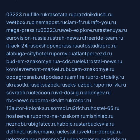
03223.ru
ufille.ru
krasotata.ru
prazdnikdushi.ru
veetbox.ru
cinemapost.ru
ciam-fr.ru
kraft-you.ru
mega-press.ru
03223.ru
web-explore.ru
rastenuya.ru
eurovision-russia.ru
strah-news.ru
freeride-team.ru
itrack-24.ru
sexshopexpress.ru
autostudiopro.ru
alabuga-cityhotel.ru
pornv.ru
atlantpereezd.ru
bud-em-znakomye.ru
a-cdc.ru
elektrostal-news.ru
korolevremont-market.ru
budem-znakomye.ru
oooagrosnab.ru
fpodaso.ru
emfire.ru
pro-otdelky.ru
ukrasotki.ru
seksuzbek.ru
seks-uzbek.ru
porno-vk.ru
sovratili.ru
olecoon.ru
vd-dosug.ru
adonyev.ru
rbc-news.ru
porno-skvirt.ru
krospr.ru
13autor-kolonka.ru
sormol.ru
2rich.ru
hostel-65.ru
hostserve.ru
porno-na-russkom.ru
mishinlab.ru
neznobi.ru
bigfatcc.ru
habble.ru
starbucksvia.ru
delfinet.ru
silvernano.ru
elestal.ru
vektor-doroga.ru
velotrenajery.ru
pronso54.ru
lenasever.ru
lovinskix.ru