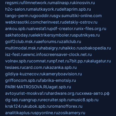
regsmi.ru
filmnetwork.ru
malinasp.ru
kinosvin.ru
h2o-salon.ru
malutkayork.ru
deltaprim.spb.ru
tango-perm.ru
gooddir.ru
sgv.su
multiki-online.com
webkrasotki.com
cherinvest.ru
detskiy-ostrov.ru
ankou.spb.ru
alvesta1.ru
pdf-creator.ru
nix-files.org.ru
sakhatoday.ru
elektrikersymboler.ru
sputnikyes.ru
golf2club.msk.ru
aeforums.ru
zallclub.ru
multimodal.msk.ru
habaigry.ru
haikko.ru
sobakopedia.ru
isz-fest.ru
ewnc.info
screensaver-clock.net.ru
volnav.spb.ru
comnat.ru
npf.net.ru
7bit.pp.ru
kalugatur.ru
tesiaes.ru
card.com.ru
kazanka.spb.ru
gildiya-kuznecov.ru
kameryboavision.ru
griffoncom.spb.ru
fabrika-emotsiy.ru
PARK-MATROSOVA.RU
agat.spb.ru
avtoyurist-moskva1.ru
hardware.org.ru
схема-авто.рф
dg-lab.ru
angrup.ru
recruiter.spb.ru
music8.spb.ru
krsk124.ru
kubok.spb.ru
romanofforex.ru
analitikaplus.ru
spyonline.ru
zosikamery.ru