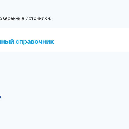
роверенные источники.
нный справочник
д