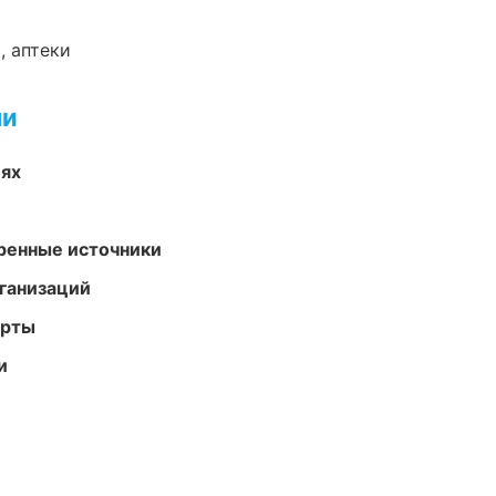
, аптеки
ми
иях
еренные источники
ганизаций
арты
и