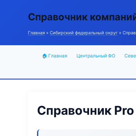
Справочник компани
Главная
»
Сибирский федеральный округ
» Справ
🏠 Главная
Центральный ФО
Севе
Справочник Pro