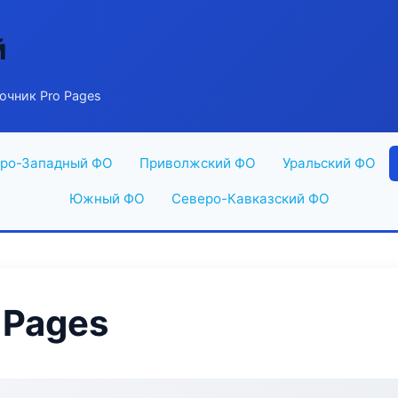
й
очник Pro Pages
ро-Западный ФО
Приволжский ФО
Уральский ФО
Южный ФО
Северо-Кавказский ФО
 Pages