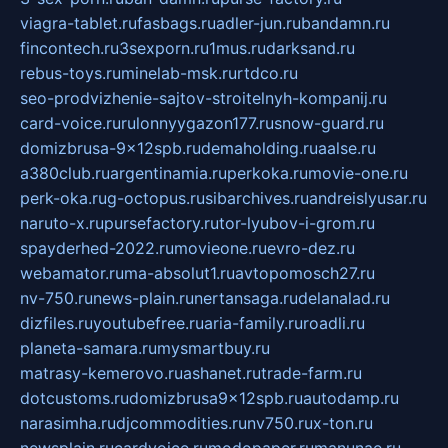
viagra-tablet.ru
fasbags.ru
adler-jun.ru
bandamn.ru
fincontech.ru
3sexporn.ru
1mus.ru
darksand.ru
rebus-toys.ru
minelab-msk.ru
rtdco.ru
seo-prodvizhenie-sajtov-stroitelnyh-kompanij.ru
card-voice.ru
rulonnyygazon177.ru
snow-guard.ru
domizbrusa-9x12spb.ru
demaholding.ru
aalse.ru
a380club.ru
argentinamia.ru
perkoka.ru
movie-one.ru
perk-oka.ru
g-octopus.ru
sibarchives.ru
andreislyusar.ru
naruto-x.ru
pursefactory.ru
tor-lyubov-i-grom.ru
spayderhed-2022.ru
movieone.ru
evro-dez.ru
webamator.ru
ma-absolut1.ru
avtopomosch27.ru
nv-750.ru
news-plain.ru
nertansaga.ru
delanalad.ru
dizfiles.ru
youtubefree.ru
aria-family.ru
roadli.ru
planeta-samara.ru
mysmartbuy.ru
matrasy-kemerovo.ru
ashanet.ru
trade-farm.ru
dotcustoms.ru
domizbrusa9x12spb.ru
autodamp.ru
narasimha.ru
djcommodities.ru
nv750.ru
x-ton.ru
newsplain.ru
cardvoice.ru
modopaper.ru
manunae.ru