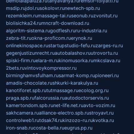
demolalapaluza.ru
tanyavanya.ru
remstir-tolyatti.ru
msdip.ru
jdol.ru
sokolovr.ru
newtech-spb.ru
rezemkleim.ru
massage-tai.ru
seonub.ru
zvonitut.ru
biolisichka24.ru
mncraft-download.ru
algoritm-sistema.ru
godflesh.ru
ru-industria.ru
zebra-tlt.ru
okna-proficom.ru
erynok.ru
onlinekinospace.ru
startupstudio-fefu.ru
zarges-ru.ru
gegenjustizunrecht.ru
autobalashov.ru
utrovortu.ru
spiski-firm.ru
elara-m.ru
kinomusorka.ru
mkcslava.ru
2bets.ru
vintovoykompressor.ru
birminghamvsfulham.ru
sarmat-komp.ru
pioneeri.ru
amadis-chocolate.ru
shkurki-karakulya.ru
kanotiforet.spb.ru
tutmassage.ru
ecolog.org.ru
praga.spb.ru
falcorussia.ru
autodoctorservis.ru
kamertondom.spb.ru
net-life.net.ru
avto-vozim.ru
sakhcamera.ru
alliance-electro.spb.ru
stroyavt.ru
controlweb1.ru
tdsak74.ru
kinzozo-ru.ru
kvotka.ru
iron-snab.ru
costa-bella.ru
eugrus.pp.ru