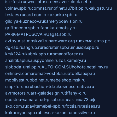
isz-fest.ru
ewnc.info
screensaver-clock.net.ru
volnav.spb.ru
comnat.ru
npf.net.ru
7bit.pp.ru
kalugatur.ru
tesiaes.ru
card.com.ru
kazanka.spb.ru
gildiya-kuznecov.ru
kameryboavision.ru
griffoncom.spb.ru
fabrika-emotsiy.ru
PARK-MATROSOVA.RU
agat.spb.ru
avtoyurist-moskva1.ru
hardware.org.ru
схема-авто.рф
dg-lab.ru
angrup.ru
recruiter.spb.ru
music8.spb.ru
krsk124.ru
kubok.spb.ru
romanofforex.ru
analitikaplus.ru
spyonline.ru
zosikamery.ru
sloboda-ural.pp.ru
AUTO-COM.SU
hohota.net
alimy.ru
online-z.com
aromat-vostoka.ru
otdelkaexp.ru
mobilvest.ru
bbd.net.ru
mebelshop.msk.ru
smp-forum.ru
bastion-td.ru
kosmoscreative.ru
avrmotors.ru
art-galadesign.ru
tiffany-c.ru
ecostep-samara.ru
d-p.spb.ru
галактика73.рф
sko.com.ru
davitamebel-spb.ru
fotsis.ru
tesiaes.ru
kokoroyari.spb.ru
blesna-kazan.ru
mossilver.ru