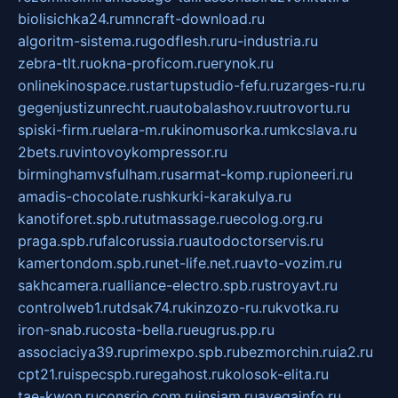
biolisichka24.ru
mncraft-download.ru
algoritm-sistema.ru
godflesh.ru
ru-industria.ru
zebra-tlt.ru
okna-proficom.ru
erynok.ru
onlinekinospace.ru
startupstudio-fefu.ru
zarges-ru.ru
gegenjustizunrecht.ru
autobalashov.ru
utrovortu.ru
spiski-firm.ru
elara-m.ru
kinomusorka.ru
mkcslava.ru
2bets.ru
vintovoykompressor.ru
birminghamvsfulham.ru
sarmat-komp.ru
pioneeri.ru
amadis-chocolate.ru
shkurki-karakulya.ru
kanotiforet.spb.ru
tutmassage.ru
ecolog.org.ru
praga.spb.ru
falcorussia.ru
autodoctorservis.ru
kamertondom.spb.ru
net-life.net.ru
avto-vozim.ru
sakhcamera.ru
alliance-electro.spb.ru
stroyavt.ru
controlweb1.ru
tdsak74.ru
kinzozo-ru.ru
kvotka.ru
iron-snab.ru
costa-bella.ru
eugrus.pp.ru
associaciya39.ru
primexpo.spb.ru
bezmorchin.ru
ia2.ru
cpt21.ru
ispecspb.ru
regahost.ru
kolosok-elita.ru
tae-kwon.ru
consrio.com.ru
insiam.ru
avegainfo.ru