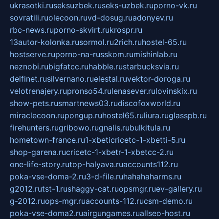
ukrasotki.ru
seksuzbek.ru
seks-uzbek.ru
porno-vk.ru
sovratili.ru
olecoon.ru
vd-dosug.ru
adonyev.ru
rbc-news.ru
porno-skvirt.ru
krospr.ru
13autor-kolonka.ru
sormol.ru
2rich.ru
hostel-65.ru
hostserve.ru
porno-na-russkom.ru
mishinlab.ru
neznobi.ru
bigfatcc.ru
habble.ru
starbucksvia.ru
delfinet.ru
silvernano.ru
elestal.ru
vektor-doroga.ru
velotrenajery.ru
pronso54.ru
lenasever.ru
lovinskix.ru
show-pets.ru
smartnews03.ru
discofoxworld.ru
miraclecoon.ru
pongup.ru
hostel65.ru
liura.ru
glasspb.ru
firehunters.ru
gribowo.ru
gnalis.ru
bulkitula.ru
hometown-france.ru
1-xbeticricetc-1-xbetti-5.ru
shop-garena.ru
cricetc-1-xbetr-1-xbetcc-2.ru
one-life-story.ru
top-halyava.ru
accounts112.ru
poka-vse-doma-2.ru
3-d-file.ru
hahahaharms.ru
g2012.ru
tst-1.ru
shaggy-cat.ru
opsmgr.ru
ev-gallery.ru
g-2012.ru
ops-mgr.ru
accounts-112.ru
csm-demo.ru
poka-vse-doma2.ru
airgungames.ru
allseo-host.ru