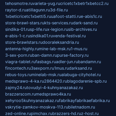
tehosmotre.ru
varieta-yug.ru
cricetc1xbetr1xbetcc2.ru
raytor-d.ru
atillagunn.ru
3d-file.ru
1xbeticricetc1xbetti5.ru
uafoot-statti.ru
e-abis1c.ru
store-brawl-stars.ru
kts-services.ru
dark-sand.ru
sindika-01.ru
sp-life.ru
x-legion.ru
sib-archives.ru
e-abis-1-c.ru
sindika01.ru
venda-festival.ru
store-brawlstars.ru
dooraleksandria.ru
antenna-highly.ru
mine-lab-msk.ru
1-mus.ru
3-sex-porn.ru
ban-damn.ru
purse-factory.ru
viagra-tablet.ru
fasbags.ru
adler-jun.ru
bandamn.ru
fincontech.ru
3sexporn.ru
1mus.ru
darksand.ru
rebus-toys.ru
minelab-msk.ru
alabuga-cityhotel.ru
medsprawo-4-ka.ru
2864420.ru
blagodarenie-spb.ru
zajmy24.ru
tovudyi-4-kuhnyanazakaz.ru
brazzerscom.ru
medsprawo4ka.ru
xehyroo5kuhnyanazakaz.ru
fabrikayfabrikaefabrika.ru
vskrytie-zamkov-moskva-113.ru
biletnadom.ru
zed-online.ru
pimchax.ru
brazzers-hd.ru
z-host.ru