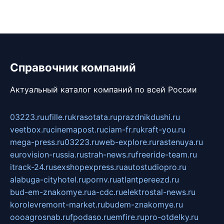
Справочник компаний
Актуальный каталог компаний по всей России
03223.ru
ufille.ru
krasotata.ru
prazdnikdushi.ru
veetbox.ru
cinemapost.ru
ciam-fr.ru
kraft-you.ru
mega-press.ru
03223.ru
web-explore.ru
rastenuya.ru
eurovision-russia.ru
strah-news.ru
freeride-team.ru
itrack-24.ru
sexshopexpress.ru
autostudiopro.ru
alabuga-cityhotel.ru
pornv.ru
atlantpereezd.ru
bud-em-znakomye.ru
a-cdc.ru
elektrostal-news.ru
korolevremont-market.ru
budem-znakomye.ru
oooagrosnab.ru
fpodaso.ru
emfire.ru
pro-otdelky.ru