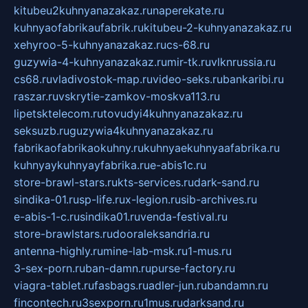
kitubeu2kuhnyanazakaz.ru
naperekate.ru
kuhnyaofabrikaufabrik.ru
kitubeu-2-kuhnyanazakaz.ru
xehyroo-5-kuhnyanazakaz.ru
cs-68.ru
guzywia-4-kuhnyanazakaz.ru
mir-tk.ru
vlknrussia.ru
cs68.ru
vladivostok-map.ru
video-seks.ru
bankaribi.ru
raszar.ru
vskrytie-zamkov-moskva113.ru
lipetsktelecom.ru
tovudyi4kuhnyanazakaz.ru
seksuzb.ru
guzywia4kuhnyanazakaz.ru
fabrikaofabrikaokuhny.ru
kuhnyaekuhnyaafabrika.ru
kuhnyaykuhnyayfabrika.ru
e-abis1c.ru
store-brawl-stars.ru
kts-services.ru
dark-sand.ru
sindika-01.ru
sp-life.ru
x-legion.ru
sib-archives.ru
e-abis-1-c.ru
sindika01.ru
venda-festival.ru
store-brawlstars.ru
dooraleksandria.ru
antenna-highly.ru
mine-lab-msk.ru
1-mus.ru
3-sex-porn.ru
ban-damn.ru
purse-factory.ru
viagra-tablet.ru
fasbags.ru
adler-jun.ru
bandamn.ru
fincontech.ru
3sexporn.ru
1mus.ru
darksand.ru