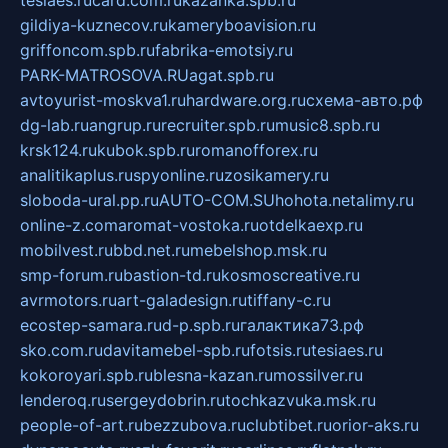
tesiaes.ru
card.com.ru
kazanka.spb.ru
gildiya-kuznecov.ru
kameryboavision.ru
griffoncom.spb.ru
fabrika-emotsiy.ru
PARK-MATROSOVA.RU
agat.spb.ru
avtoyurist-moskva1.ru
hardware.org.ru
схема-авто.рф
dg-lab.ru
angrup.ru
recruiter.spb.ru
music8.spb.ru
krsk124.ru
kubok.spb.ru
romanofforex.ru
analitikaplus.ru
spyonline.ru
zosikamery.ru
sloboda-ural.pp.ru
AUTO-COM.SU
hohota.net
alimy.ru
online-z.com
aromat-vostoka.ru
otdelkaexp.ru
mobilvest.ru
bbd.net.ru
mebelshop.msk.ru
smp-forum.ru
bastion-td.ru
kosmoscreative.ru
avrmotors.ru
art-galadesign.ru
tiffany-c.ru
ecostep-samara.ru
d-p.spb.ru
галактика73.рф
sko.com.ru
davitamebel-spb.ru
fotsis.ru
tesiaes.ru
kokoroyari.spb.ru
blesna-kazan.ru
mossilver.ru
lenderoq.ru
sergeydobrin.ru
tochkazvuka.msk.ru
people-of-art.ru
bezzubova.ru
clubtibet.ru
orior-aks.ru