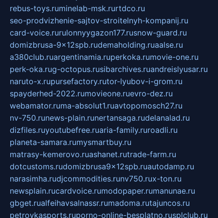
rebus-toys.ru
minelab-msk.ru
rtdco.ru
seo-prodvizhenie-sajtov-stroitelnyh-kompanij.ru
card-voice.ru
rulonnyygazon177.ru
snow-guard.ru
domizbrusa-9x12spb.ru
demaholding.ru
aalse.ru
a380club.ru
argentinamia.ru
perkoka.ru
movie-one.ru
perk-oka.ru
g-octopus.ru
sibarchives.ru
andreislyusar.ru
naruto-x.ru
pursefactory.ru
tor-lyubov-i-grom.ru
spayderhed-2022.ru
movieone.ru
evro-dez.ru
webamator.ru
ma-absolut1.ru
avtopomosch27.ru
nv-750.ru
news-plain.ru
nertansaga.ru
delanalad.ru
dizfiles.ru
youtubefree.ru
aria-family.ru
roadli.ru
planeta-samara.ru
mysmartbuy.ru
matrasy-kemerovo.ru
ashanet.ru
trade-farm.ru
dotcustoms.ru
domizbrusa9x12spb.ru
autodamp.ru
narasimha.ru
djcommodities.ru
nv750.ru
x-ton.ru
newsplain.ru
cardvoice.ru
modopaper.ru
manunae.ru
gbget.ru
alfeihavsalnassr.ru
madoma.ru
tajuncos.ru
petrovkasports.ru
porno-online-besplatno.ru
splclub.ru