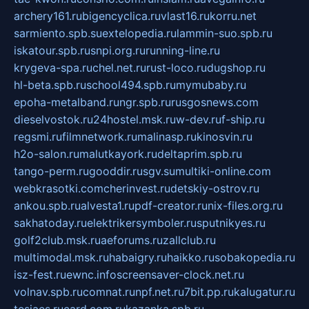
archery161.ru
bigencyclica.ru
vlast16.ru
korru.net
sarmiento.spb.su
extelopedia.ru
lammin-suo.spb.ru
iskatour.spb.ru
snpi.org.ru
running-line.ru
krygeva-spa.ru
chel.net.ru
rust-loco.ru
dugshop.ru
hl-beta.spb.ru
school494.spb.ru
mymubaby.ru
epoha-metalband.ru
ngr.spb.ru
rusgosnews.com
dieselvostok.ru
24hostel.msk.ru
w-dev.ru
f-ship.ru
regsmi.ru
filmnetwork.ru
malinasp.ru
kinosvin.ru
h2o-salon.ru
malutkayork.ru
deltaprim.spb.ru
tango-perm.ru
gooddir.ru
sgv.su
multiki-online.com
webkrasotki.com
cherinvest.ru
detskiy-ostrov.ru
ankou.spb.ru
alvesta1.ru
pdf-creator.ru
nix-files.org.ru
sakhatoday.ru
elektrikersymboler.ru
sputnikyes.ru
golf2club.msk.ru
aeforums.ru
zallclub.ru
multimodal.msk.ru
habaigry.ru
haikko.ru
sobakopedia.ru
isz-fest.ru
ewnc.info
screensaver-clock.net.ru
volnav.spb.ru
comnat.ru
npf.net.ru
7bit.pp.ru
kalugatur.ru