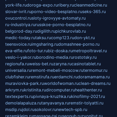
york-life.ru
doroga-expo.ru
ribery.ru
cleanmedicine.ru
slovar-ivrit.ru
porno-video-besplatno.ru
seks-365.ru
ovucontrol.ru
sloty-igrovyye-avtomaty.ru
ru-industriya.ru
russkoe-porno-besplatno.ru
belgorod-day.ru
digilith.ru
pichkurovlab.ru
medic-today.ru
taksu.ru
comp123.ru
don-ykt.ru
teensvoice.ru
imgsharing.ru
domashnee-porno.ru
eva-elfie.ru
foto-tur.ru
biz-doska.ru
metropoltravel.ru
veslo-i-yakor.ru
borodino-media.ru
rostotsky.ru
regionufa.ru
weiss-bet.ru
zaryna.ru
casinotablet.ru
universalia.ru
remont-mebeli-moscow.ru
termomur.ru
clubfisher.ru
remstirufa.ru
erdamchi.ru
doramamama.ru
muraviovka-park.ru
worldofwoman.ru
clean-dreams.ru
arkrym.ru
kristinita.ru
dircomputer.ru
healthenter.ru
textexperts.ru
pivnaya-kruzhka.ru
kinofilmy-2021.ru
demolalapaluza.ru
tanyavanya.ru
remstir-tolyatti.ru
msdip.ru
jdol.ru
sokolovr.ru
newtech-spb.ru
rezemkleim.ru
massage-tai.ru
seonub.ru
zvonitut.ru