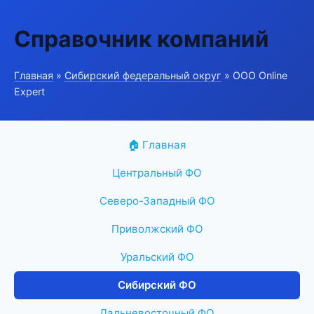
Справочник компаний
Главная
»
Сибирский федеральный округ
» ООО Online
Expert
🏠 Главная
Центральный ФО
Северо-Западный ФО
Приволжский ФО
Уральский ФО
Сибирский ФО
Дальневосточный ФО