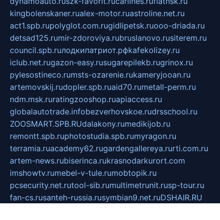
dynamoauto.ru
szk-favorit.ru
carlines.ru
flatnsk.ru
kingbolenskaner.ru
alex-motor.ru
astroline.net.ru
act1.spb.ru
polyglot.com.ru
gidlipetsk.ru
ooo-driada.ru
detsad125.ru
mir-zdoroviya.ru
bruslanovo.ru
siterem.ru
council.spb.ru
лодкипатриот.рф
kafekolizey.ru
iclub.net.ru
gazon-easy.ru
sugarepilekb.ru
grinox.ru
pylesostineco.ru
msts-ozarenie.ru
kameryjooan.ru
artemovskij.ru
dopler.spb.ru
aid70.ru
metall-perm.ru
ndm.msk.ru
ratingzooshop.ru
apiaccess.ru
globalautotrade.info
bezverhovskoe.ru
drsschool.ru
ZOOSMART.SPB.RU
dalakony.ru
medikijob.ru
remontt.spb.ru
photostudia.spb.ru
myragon.ru
terramia.ru
academy62.ru
gardengallereya.ru
rti.com.ru
artem-news.ru
biserinca.ru
krasnodarkurort.com
imshowtv.ru
mebel-v-tule.ru
mobtopik.ru
pcsecurity.net.ru
tool-sib.ru
multimetrunit.ru
sp-tour.ru
fan-cs.ru
santeh-russia.ru
symbian9.net.ru
DSHAIR.RU
tmmotors.spb.ru
xjocuricopii.com
musavtomat.msk.ru