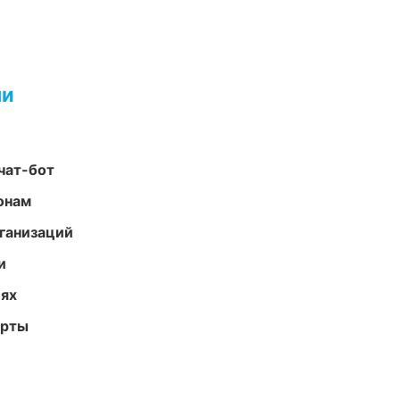
ми
чат-бот
онам
ганизаций
и
иях
арты