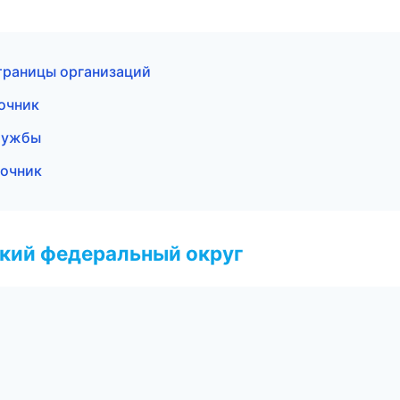
траницы организаций
вочник
службы
вочник
ский федеральный округ