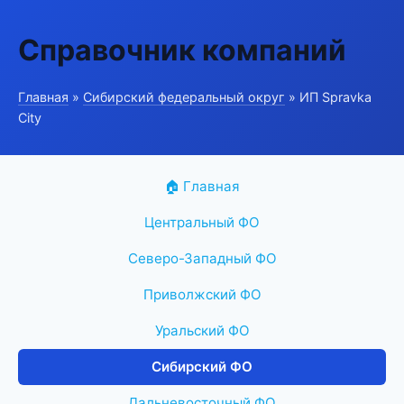
Справочник компаний
Главная
»
Сибирский федеральный округ
» ИП Spravka
City
🏠 Главная
Центральный ФО
Северо-Западный ФО
Приволжский ФО
Уральский ФО
Сибирский ФО
Дальневосточный ФО