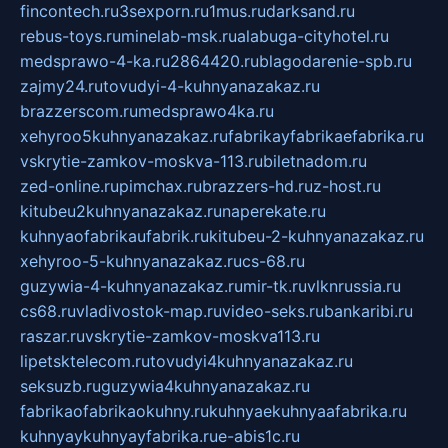
fincontech.ru
3sexporn.ru
1mus.ru
darksand.ru
rebus-toys.ru
minelab-msk.ru
alabuga-cityhotel.ru
medsprawo-4-ka.ru
2864420.ru
blagodarenie-spb.ru
zajmy24.ru
tovudyi-4-kuhnyanazakaz.ru
brazzerscom.ru
medsprawo4ka.ru
xehyroo5kuhnyanazakaz.ru
fabrikayfabrikaefabrika.ru
vskrytie-zamkov-moskva-113.ru
biletnadom.ru
zed-online.ru
pimchax.ru
brazzers-hd.ru
z-host.ru
kitubeu2kuhnyanazakaz.ru
naperekate.ru
kuhnyaofabrikaufabrik.ru
kitubeu-2-kuhnyanazakaz.ru
xehyroo-5-kuhnyanazakaz.ru
cs-68.ru
guzywia-4-kuhnyanazakaz.ru
mir-tk.ru
vlknrussia.ru
cs68.ru
vladivostok-map.ru
video-seks.ru
bankaribi.ru
raszar.ru
vskrytie-zamkov-moskva113.ru
lipetsktelecom.ru
tovudyi4kuhnyanazakaz.ru
seksuzb.ru
guzywia4kuhnyanazakaz.ru
fabrikaofabrikaokuhny.ru
kuhnyaekuhnyaafabrika.ru
kuhnyaykuhnyayfabrika.ru
e-abis1c.ru