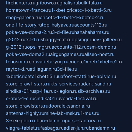
firehunters.ru
gribowo.ru
gnalis.ru
bulkitula.ru
hometown-france.ru
1-xbeticricetc-1-xbetti-5.ru
shop-garena.ru
cricetc-1-xbetr-1-xbetcc-2.ru
one-life-story.ru
top-halyava.ru
accounts112.ru
poka-vse-doma-2.ru
3-d-file.ru
hahahaharms.ru
g2012.ru
tst-1.ru
shaggy-cat.ru
opsmgr.ru
ev-gallery.ru
g-2012.ru
ops-mgr.ru
accounts-112.ru
csm-demo.ru
poka-vse-doma2.ru
airgungames.ru
allseo-host.ru
tehosmotre.ru
varieta-yug.ru
cricetc1xbetr1xbetcc2.ru
raytor-d.ru
atillagunn.ru
3d-file.ru
1xbeticricetc1xbetti5.ru
uafoot-statti.ru
e-abis1c.ru
store-brawl-stars.ru
kts-services.ru
dark-sand.ru
sindika-01.ru
sp-life.ru
x-legion.ru
sib-archives.ru
e-abis-1-c.ru
sindika01.ru
venda-festival.ru
store-brawlstars.ru
dooraleksandria.ru
antenna-highly.ru
mine-lab-msk.ru
1-mus.ru
3-sex-porn.ru
ban-damn.ru
purse-factory.ru
viagra-tablet.ru
fasbags.ru
adler-jun.ru
bandamn.ru