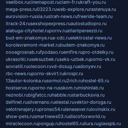
veetbox.ru
cinemapost.ru
ciam-fr.ru
kraft-you.ru
mega-press.ru
03223.ru
web-explore.ru
rastenuya.ru
eurovision-russia.ru
strah-news.ru
freeride-team.ru
itrack-24.ru
sexshopexpress.ru
autostudiopro.ru
alabuga-cityhotel.ru
pornv.ru
atlantpereezd.ru
bud-em-znakomye.ru
a-cdc.ru
elektrostal-news.ru
korolevremont-market.ru
budem-znakomye.ru
oooagrosnab.ru
fpodaso.ru
emfire.ru
pro-otdelky.ru
ukrasotki.ru
seksuzbek.ru
seks-uzbek.ru
porno-vk.ru
sovratili.ru
olecoon.ru
vd-dosug.ru
adonyev.ru
rbc-news.ru
porno-skvirt.ru
krospr.ru
13autor-kolonka.ru
sormol.ru
2rich.ru
hostel-65.ru
hostserve.ru
porno-na-russkom.ru
mishinlab.ru
neznobi.ru
bigfatcc.ru
habble.ru
starbucksvia.ru
delfinet.ru
silvernano.ru
elestal.ru
vektor-doroga.ru
velotrenajery.ru
pronso54.ru
lenasever.ru
lovinskix.ru
show-pets.ru
smartnews03.ru
discofoxworld.ru
miraclecoon.ru
pongup.ru
hostel65.ru
liura.ru
glasspb.ru