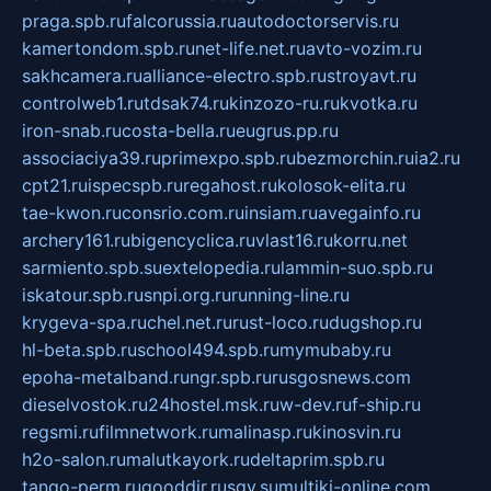
praga.spb.ru
falcorussia.ru
autodoctorservis.ru
kamertondom.spb.ru
net-life.net.ru
avto-vozim.ru
sakhcamera.ru
alliance-electro.spb.ru
stroyavt.ru
controlweb1.ru
tdsak74.ru
kinzozo-ru.ru
kvotka.ru
iron-snab.ru
costa-bella.ru
eugrus.pp.ru
associaciya39.ru
primexpo.spb.ru
bezmorchin.ru
ia2.ru
cpt21.ru
ispecspb.ru
regahost.ru
kolosok-elita.ru
tae-kwon.ru
consrio.com.ru
insiam.ru
avegainfo.ru
archery161.ru
bigencyclica.ru
vlast16.ru
korru.net
sarmiento.spb.su
extelopedia.ru
lammin-suo.spb.ru
iskatour.spb.ru
snpi.org.ru
running-line.ru
krygeva-spa.ru
chel.net.ru
rust-loco.ru
dugshop.ru
hl-beta.spb.ru
school494.spb.ru
mymubaby.ru
epoha-metalband.ru
ngr.spb.ru
rusgosnews.com
dieselvostok.ru
24hostel.msk.ru
w-dev.ru
f-ship.ru
regsmi.ru
filmnetwork.ru
malinasp.ru
kinosvin.ru
h2o-salon.ru
malutkayork.ru
deltaprim.spb.ru
tango-perm.ru
gooddir.ru
sgv.su
multiki-online.com