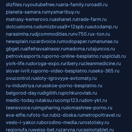
dizfiles.ru
youtubefree.ru
aria-family.ru
roadli.ru
planeta-samara.ru
mysmartbuy.ru
matrasy-kemerovo.ru
ashanet.ru
trade-farm.ru
dotcustoms.ru
domizbrusa9x12spb.ru
autodamp.ru
narasimha.ru
djcommodities.ru
nv750.ru
x-ton.ru
newsplain.ru
cardvoice.ru
modopaper.ru
manunae.ru
gbget.ru
alfeihavsalnassr.ru
madoma.ru
tajuncos.ru
petrovkasports.ru
porno-online-besplatno.ru
splclub.ru
york-life.ru
doroga-expo.ru
ribery.ru
cleanmedicine.ru
slovar-ivrit.ru
porno-video-besplatno.ru
seks-365.ru
ovucontrol.ru
sloty-igrovyye-avtomaty.ru
ru-industriya.ru
russkoe-porno-besplatno.ru
belgorod-day.ru
digilith.ru
pichkurovlab.ru
medic-today.ru
taksu.ru
comp123.ru
don-ykt.ru
teensvoice.ru
imgsharing.ru
domashnee-porno.ru
eva-elfie.ru
foto-tur.ru
biz-doska.ru
metropoltravel.ru
veslo-i-yakor.ru
borodino-media.ru
rostotsky.ru
regionufa.ru
weiss-bet.ru
zaryna.ru
casinotablet.ru