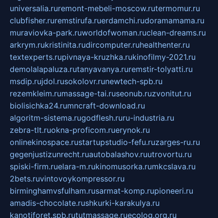
universalia.ru
remont-mebeli-moscow.ru
termomur.ru
clubfisher.ru
remstirufa.ru
erdamchi.ru
doramamama.ru
muraviovka-park.ru
worldofwoman.ru
clean-dreams.ru
arkrym.ru
kristinita.ru
dircomputer.ru
healthenter.ru
textexperts.ru
pivnaya-kruzhka.ru
kinofilmy-2021.ru
demolalapaluza.ru
tanyavanya.ru
remstir-tolyatti.ru
msdip.ru
jdol.ru
sokolovr.ru
newtech-spb.ru
rezemkleim.ru
massage-tai.ru
seonub.ru
zvonitut.ru
biolisichka24.ru
mncraft-download.ru
algoritm-sistema.ru
godflesh.ru
ru-industria.ru
zebra-tlt.ru
okna-proficom.ru
erynok.ru
onlinekinospace.ru
startupstudio-fefu.ru
zarges-ru.ru
gegenjustizunrecht.ru
autobalashov.ru
utrovortu.ru
spiski-firm.ru
elara-m.ru
kinomusorka.ru
mkcslava.ru
2bets.ru
vintovoykompressor.ru
birminghamvsfulham.ru
sarmat-komp.ru
pioneeri.ru
amadis-chocolate.ru
shkurki-karakulya.ru
kanotiforet.spb.ru
tutmassage.ru
ecolog.org.ru