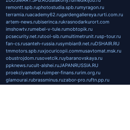
remontt.spb.ru
photostudia.spb.ru
myragon.ru
terramia.ru
academy62.ru
gardengallereya.ru
rti.com.ru
artem-news.ru
biserinca.ru
krasnodarkurort.com
imshowtv.ru
mebel-v-tule.ru
mobtopik.ru
pcsecurity.net.ru
tool-sib.ru
multimetrunit.ru
sp-tour.ru
fan-cs.ru
santeh-russia.ru
symbian9.net.ru
DSHAIR.RU
tmmotors.spb.ru
xjocuricopii.com
musavtomat.msk.ru
obustrojdom.ru
sovetcik.ru
ybaranovskaya.ru
ppknews.ru
cult-alshei.ru
JAPANRUSSIA.RU
proekciyamebel.ru
imper-finans.ru
rim.org.ru
glamourai.ru
brassminus.ru
zabor-pro.ru
ftn.pp.ru
dorogoe58.ru
laimengpacker.ru
kuzova-zapchasti.ru
sageerp.ru
taxodrom.ru
dsrazvitie.ru
hardcity.net.ru
ratinghomegames.ru
topservice25.ru
gubernyan.ru
gtglasslined.ru
ii4.ru
tssport.spb.ru
andorra24.com
blackwallstreet.ru
oboimos.ru
optim-doors.com.ru
ikuch.ru
nycr.org.ru
npa21.ru
vremya-ch.spb.ru