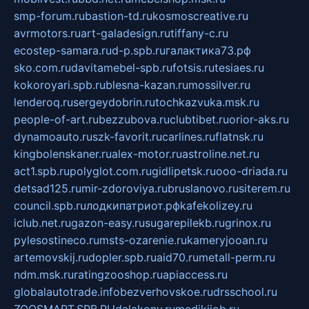
smp-forum.ru
bastion-td.ru
kosmoscreative.ru
avrmotors.ru
art-galadesign.ru
tiffany-c.ru
ecostep-samara.ru
d-p.spb.ru
галактика73.рф
sko.com.ru
davitamebel-spb.ru
fotsis.ru
tesiaes.ru
kokoroyari.spb.ru
blesna-kazan.ru
mossilver.ru
lenderoq.ru
sergeydobrin.ru
tochkazvuka.msk.ru
people-of-art.ru
bezzubova.ru
clubtibet.ru
orior-aks.ru
dynamoauto.ru
szk-favorit.ru
carlines.ru
flatnsk.ru
kingbolenskaner.ru
alex-motor.ru
astroline.net.ru
act1.spb.ru
polyglot.com.ru
gidlipetsk.ru
ooo-driada.ru
detsad125.ru
mir-zdoroviya.ru
bruslanovo.ru
siterem.ru
council.spb.ru
лодкипатриот.рф
kafekolizey.ru
iclub.net.ru
gazon-easy.ru
sugarepilekb.ru
grinox.ru
pylesostineco.ru
msts-ozarenie.ru
kameryjooan.ru
artemovskij.ru
dopler.spb.ru
aid70.ru
metall-perm.ru
ndm.msk.ru
ratingzooshop.ru
apiaccess.ru
globalautotrade.info
bezverhovskoe.ru
drsschool.ru
ZOOSMART.SPB.RU
dalakony.ru
medikijob.ru