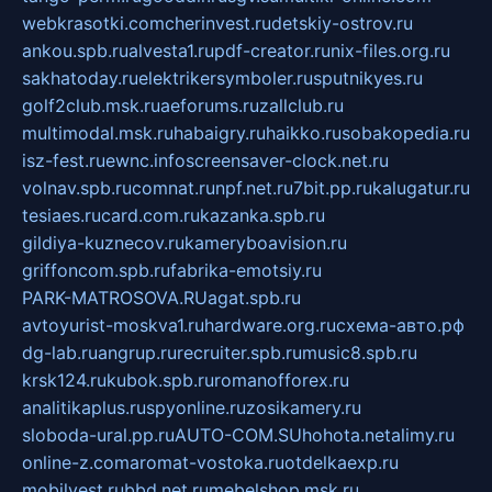
webkrasotki.com
cherinvest.ru
detskiy-ostrov.ru
ankou.spb.ru
alvesta1.ru
pdf-creator.ru
nix-files.org.ru
sakhatoday.ru
elektrikersymboler.ru
sputnikyes.ru
golf2club.msk.ru
aeforums.ru
zallclub.ru
multimodal.msk.ru
habaigry.ru
haikko.ru
sobakopedia.ru
isz-fest.ru
ewnc.info
screensaver-clock.net.ru
volnav.spb.ru
comnat.ru
npf.net.ru
7bit.pp.ru
kalugatur.ru
tesiaes.ru
card.com.ru
kazanka.spb.ru
gildiya-kuznecov.ru
kameryboavision.ru
griffoncom.spb.ru
fabrika-emotsiy.ru
PARK-MATROSOVA.RU
agat.spb.ru
avtoyurist-moskva1.ru
hardware.org.ru
схема-авто.рф
dg-lab.ru
angrup.ru
recruiter.spb.ru
music8.spb.ru
krsk124.ru
kubok.spb.ru
romanofforex.ru
analitikaplus.ru
spyonline.ru
zosikamery.ru
sloboda-ural.pp.ru
AUTO-COM.SU
hohota.net
alimy.ru
online-z.com
aromat-vostoka.ru
otdelkaexp.ru
mobilvest.ru
bbd.net.ru
mebelshop.msk.ru