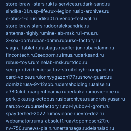
store-brawl-stars.ru
kts-services.ru
dark-sand.ru
sindika-01.ru
sp-life.ru
x-legion.ru
sib-archives.ru
e-abis-1-c.ru
sindika01.ru
venda-festival.ru
store-brawlstars.ru
dooraleksandria.ru
antenna-highly.ru
mine-lab-msk.ru
1-mus.ru
3-sex-porn.ru
ban-damn.ru
purse-factory.ru
viagra-tablet.ru
fasbags.ru
adler-jun.ru
bandamn.ru
fincontech.ru
3sexporn.ru
1mus.ru
darksand.ru
rebus-toys.ru
minelab-msk.ru
rtdco.ru
seo-prodvizhenie-sajtov-stroitelnyh-kompanij.ru
card-voice.ru
rulonnyygazon177.ru
snow-guard.ru
domizbrusa-9x12spb.ru
demaholding.ru
aalse.ru
a380club.ru
argentinamia.ru
perkoka.ru
movie-one.ru
perk-oka.ru
g-octopus.ru
sibarchives.ru
andreislyusar.ru
naruto-x.ru
pursefactory.ru
tor-lyubov-i-grom.ru
spayderhed-2022.ru
movieone.ru
evro-dez.ru
webamator.ru
ma-absolut1.ru
avtopomosch27.ru
nv-750.ru
news-plain.ru
nertansaga.ru
delanalad.ru