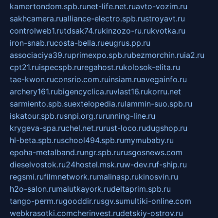
kamertondom.spb.ru
net-life.net.ru
avto-vozim.ru
sakhcamera.ru
alliance-electro.spb.ru
stroyavt.ru
controlweb1.ru
tdsak74.ru
kinzozo-ru.ru
kvotka.ru
iron-snab.ru
costa-bella.ru
eugrus.pp.ru
associaciya39.ru
primexpo.spb.ru
bezmorchin.ru
ia2.ru
cpt21.ru
ispecspb.ru
regahost.ru
kolosok-elita.ru
tae-kwon.ru
consrio.com.ru
insiam.ru
avegainfo.ru
archery161.ru
bigencyclica.ru
vlast16.ru
korru.net
sarmiento.spb.su
extelopedia.ru
lammin-suo.spb.ru
iskatour.spb.ru
snpi.org.ru
running-line.ru
krygeva-spa.ru
chel.net.ru
rust-loco.ru
dugshop.ru
hl-beta.spb.ru
school494.spb.ru
mymubaby.ru
epoha-metalband.ru
ngr.spb.ru
rusgosnews.com
dieselvostok.ru
24hostel.msk.ru
w-dev.ru
f-ship.ru
regsmi.ru
filmnetwork.ru
malinasp.ru
kinosvin.ru
h2o-salon.ru
malutkayork.ru
deltaprim.spb.ru
tango-perm.ru
gooddir.ru
sgv.su
multiki-online.com
webkrasotki.com
cherinvest.ru
detskiy-ostrov.ru