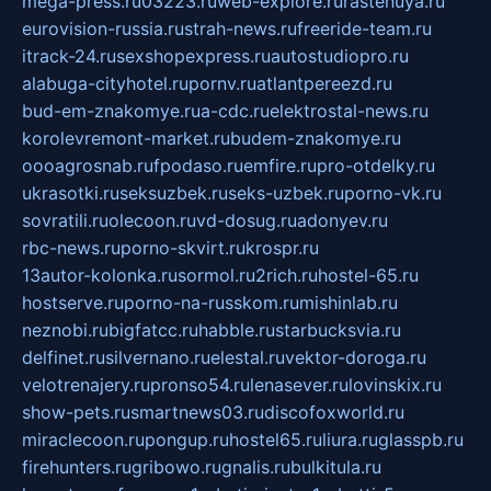
mega-press.ru
03223.ru
web-explore.ru
rastenuya.ru
eurovision-russia.ru
strah-news.ru
freeride-team.ru
itrack-24.ru
sexshopexpress.ru
autostudiopro.ru
alabuga-cityhotel.ru
pornv.ru
atlantpereezd.ru
bud-em-znakomye.ru
a-cdc.ru
elektrostal-news.ru
korolevremont-market.ru
budem-znakomye.ru
oooagrosnab.ru
fpodaso.ru
emfire.ru
pro-otdelky.ru
ukrasotki.ru
seksuzbek.ru
seks-uzbek.ru
porno-vk.ru
sovratili.ru
olecoon.ru
vd-dosug.ru
adonyev.ru
rbc-news.ru
porno-skvirt.ru
krospr.ru
13autor-kolonka.ru
sormol.ru
2rich.ru
hostel-65.ru
hostserve.ru
porno-na-russkom.ru
mishinlab.ru
neznobi.ru
bigfatcc.ru
habble.ru
starbucksvia.ru
delfinet.ru
silvernano.ru
elestal.ru
vektor-doroga.ru
velotrenajery.ru
pronso54.ru
lenasever.ru
lovinskix.ru
show-pets.ru
smartnews03.ru
discofoxworld.ru
miraclecoon.ru
pongup.ru
hostel65.ru
liura.ru
glasspb.ru
firehunters.ru
gribowo.ru
gnalis.ru
bulkitula.ru