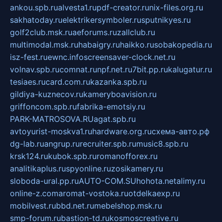
ankou.spb.ru
alvesta1.ru
pdf-creator.ru
nix-files.org.ru
sakhatoday.ru
elektrikersymboler.ru
sputnikyes.ru
golf2club.msk.ru
aeforums.ru
zallclub.ru
multimodal.msk.ru
habaigry.ru
haikko.ru
sobakopedia.ru
isz-fest.ru
ewnc.info
screensaver-clock.net.ru
volnav.spb.ru
comnat.ru
npf.net.ru
7bit.pp.ru
kalugatur.ru
tesiaes.ru
card.com.ru
kazanka.spb.ru
gildiya-kuznecov.ru
kameryboavision.ru
griffoncom.spb.ru
fabrika-emotsiy.ru
PARK-MATROSOVA.RU
agat.spb.ru
avtoyurist-moskva1.ru
hardware.org.ru
схема-авто.рф
dg-lab.ru
angrup.ru
recruiter.spb.ru
music8.spb.ru
krsk124.ru
kubok.spb.ru
romanofforex.ru
analitikaplus.ru
spyonline.ru
zosikamery.ru
sloboda-ural.pp.ru
AUTO-COM.SU
hohota.net
alimy.ru
online-z.com
aromat-vostoka.ru
otdelkaexp.ru
mobilvest.ru
bbd.net.ru
mebelshop.msk.ru
smp-forum.ru
bastion-td.ru
kosmoscreative.ru