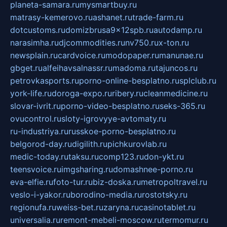
planeta-samara.ru
mysmartbuy.ru
matrasy-kemerovo.ru
ashanet.ru
trade-farm.ru
dotcustoms.ru
domizbrusa9x12spb.ru
autodamp.ru
narasimha.ru
djcommodities.ru
nv750.ru
x-ton.ru
newsplain.ru
cardvoice.ru
modopaper.ru
manunae.ru
gbget.ru
alfeihavsalnassr.ru
madoma.ru
tajuncos.ru
petrovkasports.ru
porno-online-besplatno.ru
splclub.ru
york-life.ru
doroga-expo.ru
ribery.ru
cleanmedicine.ru
slovar-ivrit.ru
porno-video-besplatno.ru
seks-365.ru
ovucontrol.ru
sloty-igrovyye-avtomaty.ru
ru-industriya.ru
russkoe-porno-besplatno.ru
belgorod-day.ru
digilith.ru
pichkurovlab.ru
medic-today.ru
taksu.ru
comp123.ru
don-ykt.ru
teensvoice.ru
imgsharing.ru
domashnee-porno.ru
eva-elfie.ru
foto-tur.ru
biz-doska.ru
metropoltravel.ru
veslo-i-yakor.ru
borodino-media.ru
rostotsky.ru
regionufa.ru
weiss-bet.ru
zaryna.ru
casinotablet.ru
universalia.ru
remont-mebeli-moscow.ru
termomur.ru