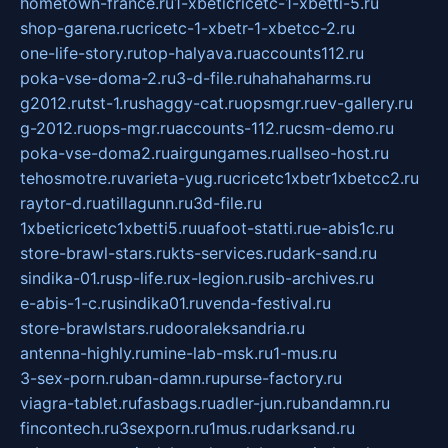
hometown-france.ru
1-xbeticricetc-1-xbetti-5.ru
shop-garena.ru
cricetc-1-xbetr-1-xbetcc-2.ru
one-life-story.ru
top-halyava.ru
accounts112.ru
poka-vse-doma-2.ru
3-d-file.ru
hahahaharms.ru
g2012.ru
tst-1.ru
shaggy-cat.ru
opsmgr.ru
ev-gallery.ru
g-2012.ru
ops-mgr.ru
accounts-112.ru
csm-demo.ru
poka-vse-doma2.ru
airgungames.ru
allseo-host.ru
tehosmotre.ru
varieta-yug.ru
cricetc1xbetr1xbetcc2.ru
raytor-d.ru
atillagunn.ru
3d-file.ru
1xbeticricetc1xbetti5.ru
uafoot-statti.ru
e-abis1c.ru
store-brawl-stars.ru
kts-services.ru
dark-sand.ru
sindika-01.ru
sp-life.ru
x-legion.ru
sib-archives.ru
e-abis-1-c.ru
sindika01.ru
venda-festival.ru
store-brawlstars.ru
dooraleksandria.ru
antenna-highly.ru
mine-lab-msk.ru
1-mus.ru
3-sex-porn.ru
ban-damn.ru
purse-factory.ru
viagra-tablet.ru
fasbags.ru
adler-jun.ru
bandamn.ru
fincontech.ru
3sexporn.ru
1mus.ru
darksand.ru