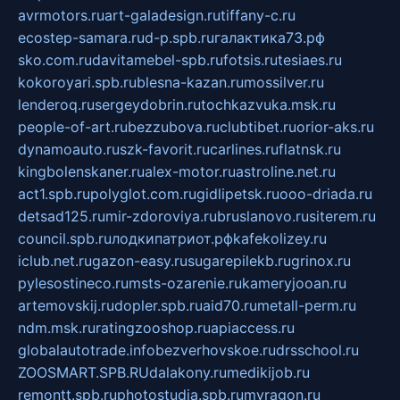
avrmotors.ru
art-galadesign.ru
tiffany-c.ru
ecostep-samara.ru
d-p.spb.ru
галактика73.рф
sko.com.ru
davitamebel-spb.ru
fotsis.ru
tesiaes.ru
kokoroyari.spb.ru
blesna-kazan.ru
mossilver.ru
lenderoq.ru
sergeydobrin.ru
tochkazvuka.msk.ru
people-of-art.ru
bezzubova.ru
clubtibet.ru
orior-aks.ru
dynamoauto.ru
szk-favorit.ru
carlines.ru
flatnsk.ru
kingbolenskaner.ru
alex-motor.ru
astroline.net.ru
act1.spb.ru
polyglot.com.ru
gidlipetsk.ru
ooo-driada.ru
detsad125.ru
mir-zdoroviya.ru
bruslanovo.ru
siterem.ru
council.spb.ru
лодкипатриот.рф
kafekolizey.ru
iclub.net.ru
gazon-easy.ru
sugarepilekb.ru
grinox.ru
pylesostineco.ru
msts-ozarenie.ru
kameryjooan.ru
artemovskij.ru
dopler.spb.ru
aid70.ru
metall-perm.ru
ndm.msk.ru
ratingzooshop.ru
apiaccess.ru
globalautotrade.info
bezverhovskoe.ru
drsschool.ru
ZOOSMART.SPB.RU
dalakony.ru
medikijob.ru
remontt.spb.ru
photostudia.spb.ru
myragon.ru