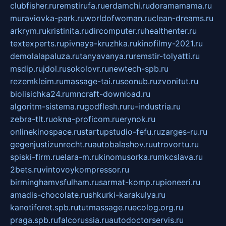
clubfisher.ru
remstirufa.ru
erdamchi.ru
doramamama.ru
muraviovka-park.ru
worldofwoman.ru
clean-dreams.ru
arkrym.ru
kristinita.ru
dircomputer.ru
healthenter.ru
textexperts.ru
pivnaya-kruzhka.ru
kinofilmy-2021.ru
demolalapaluza.ru
tanyavanya.ru
remstir-tolyatti.ru
msdip.ru
jdol.ru
sokolovr.ru
newtech-spb.ru
rezemkleim.ru
massage-tai.ru
seonub.ru
zvonitut.ru
biolisichka24.ru
mncraft-download.ru
algoritm-sistema.ru
godflesh.ru
ru-industria.ru
zebra-tlt.ru
okna-proficom.ru
erynok.ru
onlinekinospace.ru
startupstudio-fefu.ru
zarges-ru.ru
gegenjustizunrecht.ru
autobalashov.ru
utrovortu.ru
spiski-firm.ru
elara-m.ru
kinomusorka.ru
mkcslava.ru
2bets.ru
vintovoykompressor.ru
birminghamvsfulham.ru
sarmat-komp.ru
pioneeri.ru
amadis-chocolate.ru
shkurki-karakulya.ru
kanotiforet.spb.ru
tutmassage.ru
ecolog.org.ru
praga.spb.ru
falcorussia.ru
autodoctorservis.ru