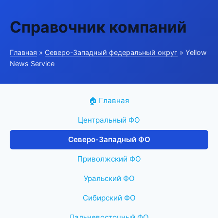
Справочник компаний
Главная
»
Северо-Западный федеральный округ
» Yellow
News Service
🏠 Главная
Центральный ФО
Северо-Западный ФО
Приволжский ФО
Уральский ФО
Сибирский ФО
Дальневосточный ФО