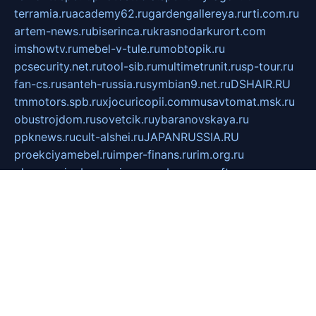
terramia.ru
academy62.ru
gardengallereya.ru
rti.com.ru
artem-news.ru
biserinca.ru
krasnodarkurort.com
imshowtv.ru
mebel-v-tule.ru
mobtopik.ru
pcsecurity.net.ru
tool-sib.ru
multimetrunit.ru
sp-tour.ru
fan-cs.ru
santeh-russia.ru
symbian9.net.ru
DSHAIR.RU
tmmotors.spb.ru
xjocuricopii.com
musavtomat.msk.ru
obustrojdom.ru
sovetcik.ru
ybaranovskaya.ru
ppknews.ru
cult-alshei.ru
JAPANRUSSIA.RU
proekciyamebel.ru
imper-finans.ru
rim.org.ru
glamourai.ru
brassminus.ru
zabor-pro.ru
ftn.pp.ru
dorogoe58.ru
laimengpacker.ru
kuzova-zapchasti.ru
sageerp.ru
taxodrom.ru
dsrazvitie.ru
hardcity.net.ru
ratinghomegames.ru
topservice25.ru
gubernyan.ru
gtglasslined.ru
ii4.ru
tssport.spb.ru
andorra24.com
blackwallstreet.ru
oboimos.ru
optim-doors.com.ru
ikuch.ru
nycr.org.ru
npa21.ru
vremya-ch.spb.ru
desert000.ru
ivtorgi.ru
ifiori.ru
catalog-statei.ru
dcv.org.ru
spetsmaster174.ru
ipkameryhiseeu.ru