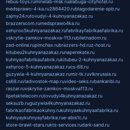
rebus-toys.ru
minelab-msk.ru
alabuga-cityhotel.ru
medsprawo-4-ka.ru
2864420.ru
blagodarenie-spb.ru
zajmy24.ru
tovudyi-4-kuhnyanazakaz.ru
brazzerscom.ru
medsprawo4ka.ru
xehyroo5kuhnyanazakaz.ru
fabrikayfabrikaefabrika.ru
vskrytie-zamkov-moskva-113.ru
biletnadom.ru
zed-online.ru
pimchax.ru
brazzers-hd.ru
z-host.ru
kitubeu2kuhnyanazakaz.ru
naperekate.ru
kuhnyaofabrikaufabrik.ru
kitubeu-2-kuhnyanazakaz.ru
xehyroo-5-kuhnyanazakaz.ru
cs-68.ru
guzywia-4-kuhnyanazakaz.ru
mir-tk.ru
vlknrussia.ru
cs68.ru
vladivostok-map.ru
video-seks.ru
bankaribi.ru
raszar.ru
vskrytie-zamkov-moskva113.ru
lipetsktelecom.ru
tovudyi4kuhnyanazakaz.ru
seksuzb.ru
guzywia4kuhnyanazakaz.ru
fabrikaofabrikaokuhny.ru
kuhnyaekuhnyaafabrika.ru
kuhnyaykuhnyayfabrika.ru
e-abis1c.ru
store-brawl-stars.ru
kts-services.ru
dark-sand.ru