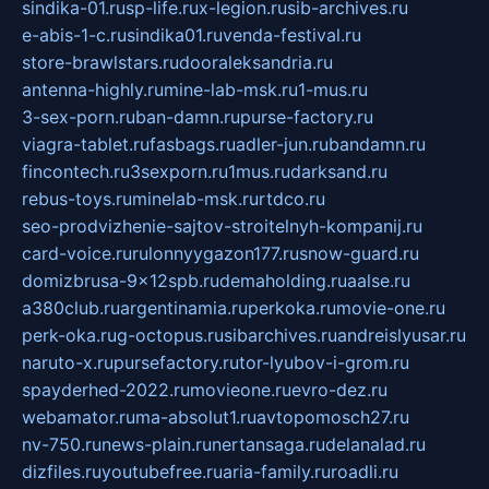
sindika-01.ru
sp-life.ru
x-legion.ru
sib-archives.ru
e-abis-1-c.ru
sindika01.ru
venda-festival.ru
store-brawlstars.ru
dooraleksandria.ru
antenna-highly.ru
mine-lab-msk.ru
1-mus.ru
3-sex-porn.ru
ban-damn.ru
purse-factory.ru
viagra-tablet.ru
fasbags.ru
adler-jun.ru
bandamn.ru
fincontech.ru
3sexporn.ru
1mus.ru
darksand.ru
rebus-toys.ru
minelab-msk.ru
rtdco.ru
seo-prodvizhenie-sajtov-stroitelnyh-kompanij.ru
card-voice.ru
rulonnyygazon177.ru
snow-guard.ru
domizbrusa-9x12spb.ru
demaholding.ru
aalse.ru
a380club.ru
argentinamia.ru
perkoka.ru
movie-one.ru
perk-oka.ru
g-octopus.ru
sibarchives.ru
andreislyusar.ru
naruto-x.ru
pursefactory.ru
tor-lyubov-i-grom.ru
spayderhed-2022.ru
movieone.ru
evro-dez.ru
webamator.ru
ma-absolut1.ru
avtopomosch27.ru
nv-750.ru
news-plain.ru
nertansaga.ru
delanalad.ru
dizfiles.ru
youtubefree.ru
aria-family.ru
roadli.ru