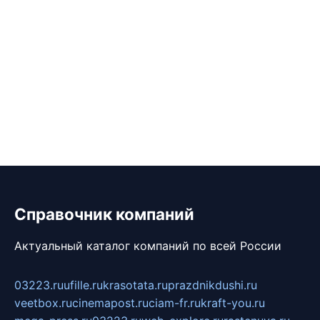
Справочник компаний
Актуальный каталог компаний по всей России
03223.ru
ufille.ru
krasotata.ru
prazdnikdushi.ru
veetbox.ru
cinemapost.ru
ciam-fr.ru
kraft-you.ru