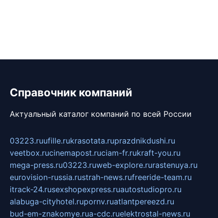
Справочник компаний
Актуальный каталог компаний по всей России
03223.ru
ufille.ru
krasotata.ru
prazdnikdushi.ru
veetbox.ru
cinemapost.ru
ciam-fr.ru
kraft-you.ru
mega-press.ru
03223.ru
web-explore.ru
rastenuya.ru
eurovision-russia.ru
strah-news.ru
freeride-team.ru
itrack-24.ru
sexshopexpress.ru
autostudiopro.ru
alabuga-cityhotel.ru
pornv.ru
atlantpereezd.ru
bud-em-znakomye.ru
a-cdc.ru
elektrostal-news.ru