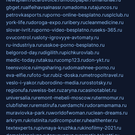
gbget.ru
alfeihavsalnassr.ru
madoma.ru
tajuncos.ru
petrovkasports.ru
porno-online-besplatno.ru
splclub.ru
york-life.ru
doroga-expo.ru
ribery.ru
cleanmedicine.ru
slovar-ivrit.ru
porno-video-besplatno.ru
seks-365.ru
ovucontrol.ru
sloty-igrovyye-avtomaty.ru
ru-industriya.ru
russkoe-porno-besplatno.ru
belgorod-day.ru
digilith.ru
pichkurovlab.ru
medic-today.ru
taksu.ru
comp123.ru
don-ykt.ru
teensvoice.ru
imgsharing.ru
domashnee-porno.ru
eva-elfie.ru
foto-tur.ru
biz-doska.ru
metropoltravel.ru
veslo-i-yakor.ru
borodino-media.ru
rostotsky.ru
regionufa.ru
weiss-bet.ru
zaryna.ru
casinotablet.ru
universalia.ru
remont-mebeli-moscow.ru
termomur.ru
clubfisher.ru
remstirufa.ru
erdamchi.ru
doramamama.ru
muraviovka-park.ru
worldofwoman.ru
clean-dreams.ru
arkrym.ru
kristinita.ru
dircomputer.ru
healthenter.ru
textexperts.ru
pivnaya-kruzhka.ru
kinofilmy-2021.ru