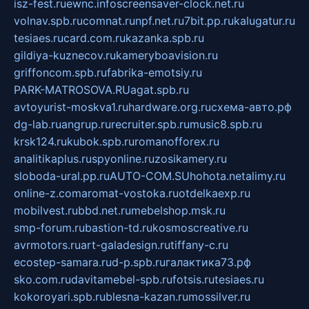
isz-fest.ru
ewnc.info
screensaver-clock.net.ru
volnav.spb.ru
comnat.ru
npf.net.ru
7bit.pp.ru
kalugatur.ru
tesiaes.ru
card.com.ru
kazanka.spb.ru
gildiya-kuznecov.ru
kameryboavision.ru
griffoncom.spb.ru
fabrika-emotsiy.ru
PARK-MATROSOVA.RU
agat.spb.ru
avtoyurist-moskva1.ru
hardware.org.ru
схема-авто.рф
dg-lab.ru
angrup.ru
recruiter.spb.ru
music8.spb.ru
krsk124.ru
kubok.spb.ru
romanofforex.ru
analitikaplus.ru
spyonline.ru
zosikamery.ru
sloboda-ural.pp.ru
AUTO-COM.SU
hohota.net
alimy.ru
online-z.com
aromat-vostoka.ru
otdelkaexp.ru
mobilvest.ru
bbd.net.ru
mebelshop.msk.ru
smp-forum.ru
bastion-td.ru
kosmoscreative.ru
avrmotors.ru
art-galadesign.ru
tiffany-c.ru
ecostep-samara.ru
d-p.spb.ru
галактика73.рф
sko.com.ru
davitamebel-spb.ru
fotsis.ru
tesiaes.ru
kokoroyari.spb.ru
blesna-kazan.ru
mossilver.ru