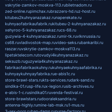
vskrytie-zamkov-moskva-113.ru
biletnadom.ru
zed-online.ru
pimchax.ru
brazzers-hd.ru
z-host.ru
kitubeu2kuhnyanazakaz.ru
naperekate.ru
kuhnyaofabrikaufabrik.ru
kitubeu-2-kuhnyanazakaz.ru
xehyroo-5-kuhnyanazakaz.ru
cs-68.ru
guzywia-4-kuhnyanazakaz.ru
mir-tk.ru
vlknrussia.ru
cs68.ru
vladivostok-map.ru
video-seks.ru
bankaribi.ru
raszar.ru
vskrytie-zamkov-moskva113.ru
lipetsktelecom.ru
tovudyi4kuhnyanazakaz.ru
seksuzb.ru
guzywia4kuhnyanazakaz.ru
fabrikaofabrikaokuhny.ru
kuhnyaekuhnyaafabrika.ru
kuhnyaykuhnyayfabrika.ru
e-abis1c.ru
store-brawl-stars.ru
kts-services.ru
dark-sand.ru
sindika-01.ru
sp-life.ru
x-legion.ru
sib-archives.ru
e-abis-1-c.ru
sindika01.ru
venda-festival.ru
store-brawlstars.ru
dooraleksandria.ru
antenna-highly.ru
mine-lab-msk.ru
1-mus.ru
3-sex-porn.ru
ban-damn.ru
purse-factory.ru