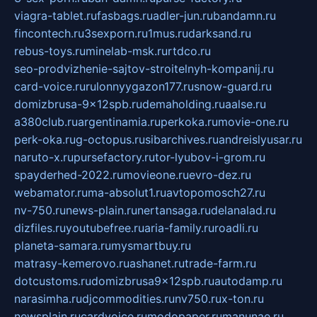
viagra-tablet.ru
fasbags.ru
adler-jun.ru
bandamn.ru
fincontech.ru
3sexporn.ru
1mus.ru
darksand.ru
rebus-toys.ru
minelab-msk.ru
rtdco.ru
seo-prodvizhenie-sajtov-stroitelnyh-kompanij.ru
card-voice.ru
rulonnyygazon177.ru
snow-guard.ru
domizbrusa-9x12spb.ru
demaholding.ru
aalse.ru
a380club.ru
argentinamia.ru
perkoka.ru
movie-one.ru
perk-oka.ru
g-octopus.ru
sibarchives.ru
andreislyusar.ru
naruto-x.ru
pursefactory.ru
tor-lyubov-i-grom.ru
spayderhed-2022.ru
movieone.ru
evro-dez.ru
webamator.ru
ma-absolut1.ru
avtopomosch27.ru
nv-750.ru
news-plain.ru
nertansaga.ru
delanalad.ru
dizfiles.ru
youtubefree.ru
aria-family.ru
roadli.ru
planeta-samara.ru
mysmartbuy.ru
matrasy-kemerovo.ru
ashanet.ru
trade-farm.ru
dotcustoms.ru
domizbrusa9x12spb.ru
autodamp.ru
narasimha.ru
djcommodities.ru
nv750.ru
x-ton.ru
newsplain.ru
cardvoice.ru
modopaper.ru
manunae.ru