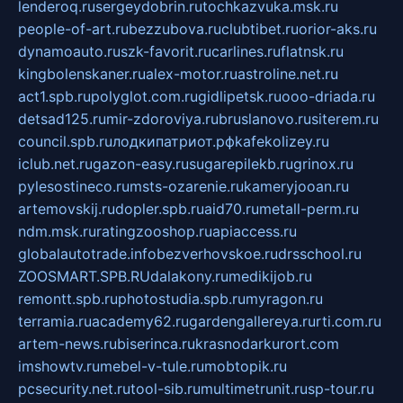
lenderoq.ru
sergeydobrin.ru
tochkazvuka.msk.ru
people-of-art.ru
bezzubova.ru
clubtibet.ru
orior-aks.ru
dynamoauto.ru
szk-favorit.ru
carlines.ru
flatnsk.ru
kingbolenskaner.ru
alex-motor.ru
astroline.net.ru
act1.spb.ru
polyglot.com.ru
gidlipetsk.ru
ooo-driada.ru
detsad125.ru
mir-zdoroviya.ru
bruslanovo.ru
siterem.ru
council.spb.ru
лодкипатриот.рф
kafekolizey.ru
iclub.net.ru
gazon-easy.ru
sugarepilekb.ru
grinox.ru
pylesostineco.ru
msts-ozarenie.ru
kameryjooan.ru
artemovskij.ru
dopler.spb.ru
aid70.ru
metall-perm.ru
ndm.msk.ru
ratingzooshop.ru
apiaccess.ru
globalautotrade.info
bezverhovskoe.ru
drsschool.ru
ZOOSMART.SPB.RU
dalakony.ru
medikijob.ru
remontt.spb.ru
photostudia.spb.ru
myragon.ru
terramia.ru
academy62.ru
gardengallereya.ru
rti.com.ru
artem-news.ru
biserinca.ru
krasnodarkurort.com
imshowtv.ru
mebel-v-tule.ru
mobtopik.ru
pcsecurity.net.ru
tool-sib.ru
multimetrunit.ru
sp-tour.ru