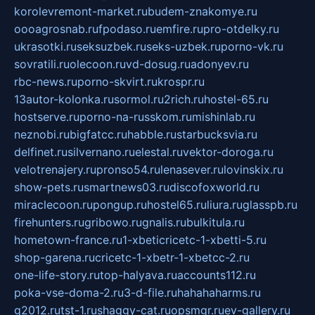
korolevremont-market.ru
budem-znakomye.ru
oooagrosnab.ru
fpodaso.ru
emfire.ru
pro-otdelky.ru
ukrasotki.ru
seksuzbek.ru
seks-uzbek.ru
porno-vk.ru
sovratili.ru
olecoon.ru
vd-dosug.ru
adonyev.ru
rbc-news.ru
porno-skvirt.ru
krospr.ru
13autor-kolonka.ru
sormol.ru
2rich.ru
hostel-65.ru
hostserve.ru
porno-na-russkom.ru
mishinlab.ru
neznobi.ru
bigfatcc.ru
habble.ru
starbucksvia.ru
delfinet.ru
silvernano.ru
elestal.ru
vektor-doroga.ru
velotrenajery.ru
pronso54.ru
lenasever.ru
lovinskix.ru
show-pets.ru
smartnews03.ru
discofoxworld.ru
miraclecoon.ru
pongup.ru
hostel65.ru
liura.ru
glasspb.ru
firehunters.ru
gribowo.ru
gnalis.ru
bulkitula.ru
hometown-france.ru
1-xbeticricetc-1-xbetti-5.ru
shop-garena.ru
cricetc-1-xbetr-1-xbetcc-2.ru
one-life-story.ru
top-halyava.ru
accounts112.ru
poka-vse-doma-2.ru
3-d-file.ru
hahahaharms.ru
g2012.ru
tst-1.ru
shaggy-cat.ru
opsmgr.ru
ev-gallery.ru