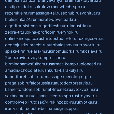
demolalapaluza.ru
tanyavanya.ru
remstir-tolyatti.ru
msdip.ru
jdol.ru
sokolovr.ru
newtech-spb.ru
rezemkleim.ru
massage-tai.ru
seonub.ru
zvonitut.ru
biolisichka24.ru
mncraft-download.ru
algoritm-sistema.ru
godflesh.ru
ru-industria.ru
zebra-tlt.ru
okna-proficom.ru
erynok.ru
onlinekinospace.ru
startupstudio-fefu.ru
zarges-ru.ru
gegenjustizunrecht.ru
autobalashov.ru
utrovortu.ru
spiski-firm.ru
elara-m.ru
kinomusorka.ru
mkcslava.ru
2bets.ru
vintovoykompressor.ru
birminghamvsfulham.ru
sarmat-komp.ru
pioneeri.ru
amadis-chocolate.ru
shkurki-karakulya.ru
kanotiforet.spb.ru
tutmassage.ru
ecolog.org.ru
praga.spb.ru
falcorussia.ru
autodoctorservis.ru
kamertondom.spb.ru
net-life.net.ru
avto-vozim.ru
sakhcamera.ru
alliance-electro.spb.ru
stroyavt.ru
controlweb1.ru
tdsak74.ru
kinzozo-ru.ru
kvotka.ru
iron-snab.ru
costa-bella.ru
eugrus.pp.ru