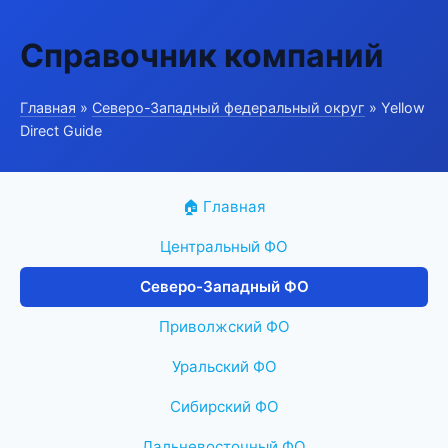
Справочник компаний
Главная
»
Северо-Западный федеральный округ
» Yellow
Direct Guide
🏠 Главная
Центральный ФО
Северо-Западный ФО
Приволжский ФО
Уральский ФО
Сибирский ФО
Дальневосточный ФО