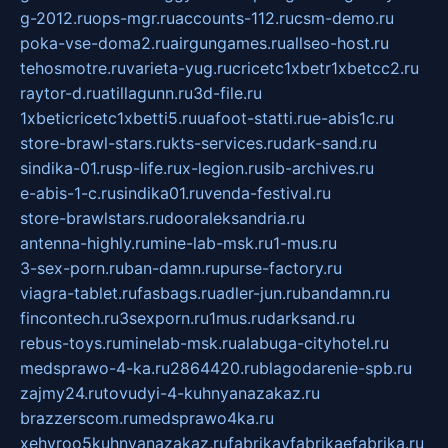
g-2012.ru
ops-mgr.ru
accounts-112.ru
csm-demo.ru
poka-vse-doma2.ru
airgungames.ru
allseo-host.ru
tehosmotre.ru
varieta-yug.ru
cricetc1xbetr1xbetcc2.ru
raytor-d.ru
atillagunn.ru
3d-file.ru
1xbeticricetc1xbetti5.ru
uafoot-statti.ru
e-abis1c.ru
store-brawl-stars.ru
kts-services.ru
dark-sand.ru
sindika-01.ru
sp-life.ru
x-legion.ru
sib-archives.ru
e-abis-1-c.ru
sindika01.ru
venda-festival.ru
store-brawlstars.ru
dooraleksandria.ru
antenna-highly.ru
mine-lab-msk.ru
1-mus.ru
3-sex-porn.ru
ban-damn.ru
purse-factory.ru
viagra-tablet.ru
fasbags.ru
adler-jun.ru
bandamn.ru
fincontech.ru
3sexporn.ru
1mus.ru
darksand.ru
rebus-toys.ru
minelab-msk.ru
alabuga-cityhotel.ru
medsprawo-4-ka.ru
2864420.ru
blagodarenie-spb.ru
zajmy24.ru
tovudyi-4-kuhnyanazakaz.ru
brazzerscom.ru
medsprawo4ka.ru
xehyroo5kuhnyanazakaz.ru
fabrikayfabrikaefabrika.ru