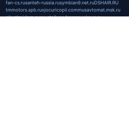
fan-cs.ru
santeh-russia.ru
symbian9.net.ru
DSHAIR.RU
tmmotors.spb.ru
xjocuricopii.com
musavtomat.msk.ru
obustrojdom.ru
sovetcik.ru
ybaranovskaya.ru
ppknews.ru
cult-alshei.ru
JAPANRUSSIA.RU
proekciyamebel.ru
imper-finans.ru
rim.org.ru
glamourai.ru
brassminus.ru
zabor-pro.ru
ftn.pp.ru
dorogoe58.ru
laimengpacker.ru
kuzova-zapchasti.ru
sageerp.ru
taxodrom.ru
dsrazvitie.ru
hardcity.net.ru
ratinghomegames.ru
topservice25.ru
gubernyan.ru
gtglasslined.ru
ii4.ru
tssport.spb.ru
andorra24.com
blackwallstreet.ru
oboimos.ru
optim-doors.com.ru
ikuch.ru
nycr.org.ru
npa21.ru
vremya-ch.spb.ru
desert000.ru
ivtorgi.ru
ifiori.ru
catalog-statei.ru
dcv.org.ru
spetsmaster174.ru
ipkameryhiseeu.ru
dum26.ru
ruspol.spb.ru
fr-opendp.ru
kam-solnyshko.ru
cheyenne-arapaho.ru
sevzapmetal.spb.ru
ted-lapidus.spb.ru
parasite-eliminator.ru
sigma-complete.ru
modernworld.ru
dama-moda.ru