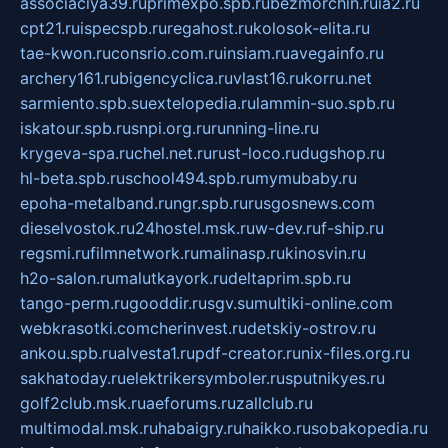
associaciya39.ru
primexpo.spb.ru
bezmorchin.ru
ia2.ru
cpt21.ru
ispecspb.ru
regahost.ru
kolosok-elita.ru
tae-kwon.ru
consrio.com.ru
insiam.ru
avegainfo.ru
archery161.ru
bigencyclica.ru
vlast16.ru
korru.net
sarmiento.spb.su
extelopedia.ru
lammin-suo.spb.ru
iskatour.spb.ru
snpi.org.ru
running-line.ru
krygeva-spa.ru
chel.net.ru
rust-loco.ru
dugshop.ru
hl-beta.spb.ru
school494.spb.ru
mymubaby.ru
epoha-metalband.ru
ngr.spb.ru
rusgosnews.com
dieselvostok.ru
24hostel.msk.ru
w-dev.ru
f-ship.ru
regsmi.ru
filmnetwork.ru
malinasp.ru
kinosvin.ru
h2o-salon.ru
malutkayork.ru
deltaprim.spb.ru
tango-perm.ru
gooddir.ru
sgv.su
multiki-online.com
webkrasotki.com
cherinvest.ru
detskiy-ostrov.ru
ankou.spb.ru
alvesta1.ru
pdf-creator.ru
nix-files.org.ru
sakhatoday.ru
elektrikersymboler.ru
sputnikyes.ru
golf2club.msk.ru
aeforums.ru
zallclub.ru
multimodal.msk.ru
habaigry.ru
haikko.ru
sobakopedia.ru