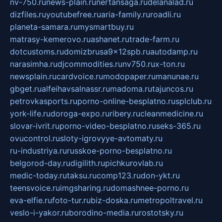
nv-750.ru
news-plain.ru
nertansaga.ru
delanalad.ru
dizfiles.ru
youtubefree.ru
aria-family.ru
roadli.ru
planeta-samara.ru
mysmartbuy.ru
matrasy-kemerovo.ru
ashanet.ru
trade-farm.ru
dotcustoms.ru
domizbrusa9x12spb.ru
autodamp.ru
narasimha.ru
djcommodities.ru
nv750.ru
x-ton.ru
newsplain.ru
cardvoice.ru
modopaper.ru
manunae.ru
gbget.ru
alfeihavsalnassr.ru
madoma.ru
tajuncos.ru
petrovkasports.ru
porno-online-besplatno.ru
splclub.ru
york-life.ru
doroga-expo.ru
ribery.ru
cleanmedicine.ru
slovar-ivrit.ru
porno-video-besplatno.ru
seks-365.ru
ovucontrol.ru
sloty-igrovyye-avtomaty.ru
ru-industriya.ru
russkoe-porno-besplatno.ru
belgorod-day.ru
digilith.ru
pichkurovlab.ru
medic-today.ru
taksu.ru
comp123.ru
don-ykt.ru
teensvoice.ru
imgsharing.ru
domashnee-porno.ru
eva-elfie.ru
foto-tur.ru
biz-doska.ru
metropoltravel.ru
veslo-i-yakor.ru
borodino-media.ru
rostotsky.ru