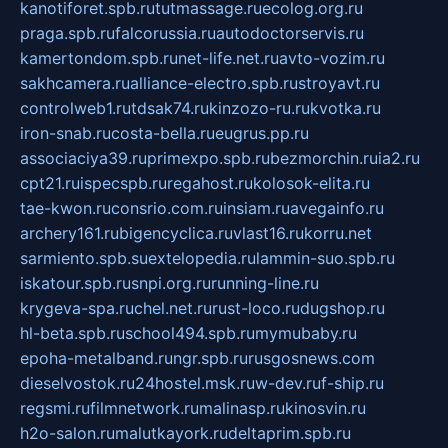
kanotiforet.spb.ru
tutmassage.ru
ecolog.org.ru
praga.spb.ru
falcorussia.ru
autodoctorservis.ru
kamertondom.spb.ru
net-life.net.ru
avto-vozim.ru
sakhcamera.ru
alliance-electro.spb.ru
stroyavt.ru
controlweb1.ru
tdsak74.ru
kinzozo-ru.ru
kvotka.ru
iron-snab.ru
costa-bella.ru
eugrus.pp.ru
associaciya39.ru
primexpo.spb.ru
bezmorchin.ru
ia2.ru
cpt21.ru
ispecspb.ru
regahost.ru
kolosok-elita.ru
tae-kwon.ru
consrio.com.ru
insiam.ru
avegainfo.ru
archery161.ru
bigencyclica.ru
vlast16.ru
korru.net
sarmiento.spb.su
extelopedia.ru
lammin-suo.spb.ru
iskatour.spb.ru
snpi.org.ru
running-line.ru
krygeva-spa.ru
chel.net.ru
rust-loco.ru
dugshop.ru
hl-beta.spb.ru
school494.spb.ru
mymubaby.ru
epoha-metalband.ru
ngr.spb.ru
rusgosnews.com
dieselvostok.ru
24hostel.msk.ru
w-dev.ru
f-ship.ru
regsmi.ru
filmnetwork.ru
malinasp.ru
kinosvin.ru
h2o-salon.ru
malutkayork.ru
deltaprim.spb.ru