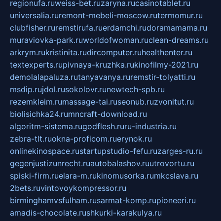
regionufa.ru
weiss-bet.ru
zaryna.ru
casinotablet.ru
universalia.ru
remont-mebeli-moscow.ru
termomur.ru
clubfisher.ru
remstirufa.ru
erdamchi.ru
doramamama.ru
muraviovka-park.ru
worldofwoman.ru
clean-dreams.ru
arkrym.ru
kristinita.ru
dircomputer.ru
healthenter.ru
textexperts.ru
pivnaya-kruzhka.ru
kinofilmy-2021.ru
demolalapaluza.ru
tanyavanya.ru
remstir-tolyatti.ru
msdip.ru
jdol.ru
sokolovr.ru
newtech-spb.ru
rezemkleim.ru
massage-tai.ru
seonub.ru
zvonitut.ru
biolisichka24.ru
mncraft-download.ru
algoritm-sistema.ru
godflesh.ru
ru-industria.ru
zebra-tlt.ru
okna-proficom.ru
erynok.ru
onlinekinospace.ru
startupstudio-fefu.ru
zarges-ru.ru
gegenjustizunrecht.ru
autobalashov.ru
utrovortu.ru
spiski-firm.ru
elara-m.ru
kinomusorka.ru
mkcslava.ru
2bets.ru
vintovoykompressor.ru
birminghamvsfulham.ru
sarmat-komp.ru
pioneeri.ru
amadis-chocolate.ru
shkurki-karakulya.ru