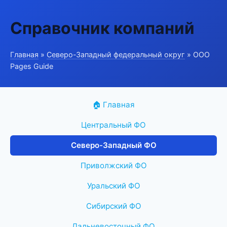
Справочник компаний
Главная
»
Северо-Западный федеральный округ
» ООО
Pages Guide
🏠 Главная
Центральный ФО
Северо-Западный ФО
Приволжский ФО
Уральский ФО
Сибирский ФО
Дальневосточный ФО