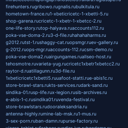
firehunters.ru
gribowo.ru
gnalis.ru
bulkitula.ru
hometown-france.ru
1-xbeticricetc-1-xbetti-5.ru
shop-garena.ru
cricetc-1-xbetr-1-xbetcc-2.ru
one-life-story.ru
top-halyava.ru
accounts112.ru
poka-vse-doma-2.ru
3-d-file.ru
hahahaharms.ru
g2012.ru
tst-1.ru
shaggy-cat.ru
opsmgr.ru
ev-gallery.ru
g-2012.ru
ops-mgr.ru
accounts-112.ru
csm-demo.ru
poka-vse-doma2.ru
airgungames.ru
allseo-host.ru
tehosmotre.ru
varieta-yug.ru
cricetc1xbetr1xbetcc2.ru
raytor-d.ru
atillagunn.ru
3d-file.ru
1xbeticricetc1xbetti5.ru
uafoot-statti.ru
e-abis1c.ru
store-brawl-stars.ru
kts-services.ru
dark-sand.ru
sindika-01.ru
sp-life.ru
x-legion.ru
sib-archives.ru
e-abis-1-c.ru
sindika01.ru
venda-festival.ru
store-brawlstars.ru
dooraleksandria.ru
antenna-highly.ru
mine-lab-msk.ru
1-mus.ru
3-sex-porn.ru
ban-damn.ru
purse-factory.ru