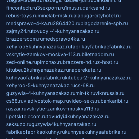
viagra-tablet.ru
fasbags.ru
adler-jun.ru
bandamn.ru
fincontech.ru
3sexporn.ru
1mus.ru
darksand.ru
rebus-toys.ru
minelab-msk.ru
alabuga-cityhotel.ru
medsprawo-4-ka.ru
2864420.ru
blagodarenie-spb.ru
zajmy24.ru
tovudyi-4-kuhnyanazakaz.ru
brazzerscom.ru
medsprawo4ka.ru
xehyroo5kuhnyanazakaz.ru
fabrikayfabrikaefabrika.ru
vskrytie-zamkov-moskva-113.ru
biletnadom.ru
zed-online.ru
pimchax.ru
brazzers-hd.ru
z-host.ru
kitubeu2kuhnyanazakaz.ru
naperekate.ru
kuhnyaofabrikaufabrik.ru
kitubeu-2-kuhnyanazakaz.ru
xehyroo-5-kuhnyanazakaz.ru
cs-68.ru
guzywia-4-kuhnyanazakaz.ru
mir-tk.ru
vlknrussia.ru
cs68.ru
vladivostok-map.ru
video-seks.ru
bankaribi.ru
raszar.ru
vskrytie-zamkov-moskva113.ru
lipetsktelecom.ru
tovudyi4kuhnyanazakaz.ru
seksuzb.ru
guzywia4kuhnyanazakaz.ru
fabrikaofabrikaokuhny.ru
kuhnyaekuhnyaafabrika.ru