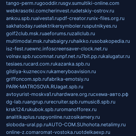
tango-perm.ru
gooddir.ru
sgv.su
multiki-online.com
webkrasotki.com
cherinvest.ru
detskiy-ostrov.ru
ankou.spb.ru
alvesta1.ru
pdf-creator.ru
nix-files.org.ru
sakhatoday.ru
elektrikersymboler.ru
sputnikyes.ru
golf2club.msk.ru
aeforums.ru
zallclub.ru
multimodal.msk.ru
habaigry.ru
haikko.ru
sobakopedia.ru
isz-fest.ru
ewnc.info
screensaver-clock.net.ru
volnav.spb.ru
comnat.ru
npf.net.ru
7bit.pp.ru
kalugatur.ru
tesiaes.ru
card.com.ru
kazanka.spb.ru
gildiya-kuznecov.ru
kameryboavision.ru
griffoncom.spb.ru
fabrika-emotsiy.ru
PARK-MATROSOVA.RU
agat.spb.ru
avtoyurist-moskva1.ru
hardware.org.ru
схема-авто.рф
dg-lab.ru
angrup.ru
recruiter.spb.ru
music8.spb.ru
krsk124.ru
kubok.spb.ru
romanofforex.ru
analitikaplus.ru
spyonline.ru
zosikamery.ru
sloboda-ural.pp.ru
AUTO-COM.SU
hohota.net
alimy.ru
online-z.com
aromat-vostoka.ru
otdelkaexp.ru