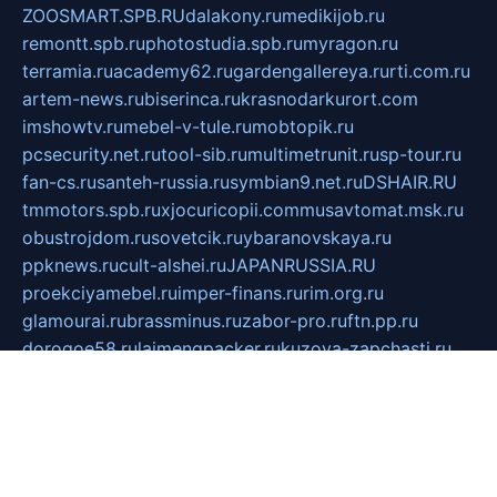
ZOOSMART.SPB.RU
dalakony.ru
medikijob.ru
remontt.spb.ru
photostudia.spb.ru
myragon.ru
terramia.ru
academy62.ru
gardengallereya.ru
rti.com.ru
artem-news.ru
biserinca.ru
krasnodarkurort.com
imshowtv.ru
mebel-v-tule.ru
mobtopik.ru
pcsecurity.net.ru
tool-sib.ru
multimetrunit.ru
sp-tour.ru
fan-cs.ru
santeh-russia.ru
symbian9.net.ru
DSHAIR.RU
tmmotors.spb.ru
xjocuricopii.com
musavtomat.msk.ru
obustrojdom.ru
sovetcik.ru
ybaranovskaya.ru
ppknews.ru
cult-alshei.ru
JAPANRUSSIA.RU
proekciyamebel.ru
imper-finans.ru
rim.org.ru
glamourai.ru
brassminus.ru
zabor-pro.ru
ftn.pp.ru
dorogoe58.ru
laimengpacker.ru
kuzova-zapchasti.ru
sageerp.ru
taxodrom.ru
dsrazvitie.ru
hardcity.net.ru
ratinghomegames.ru
topservice25.ru
gubernyan.ru
gtglasslined.ru
ii4.ru
tssport.spb.ru
andorra24.com
blackwallstreet.ru
oboimos.ru
optim-doors.com.ru
ikuch.ru
nycr.org.ru
npa21.ru
vremya-ch.spb.ru