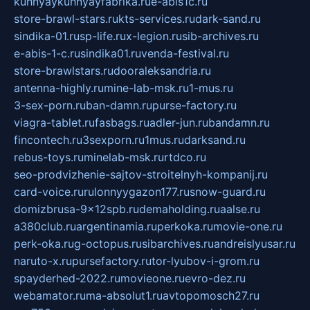
kuhnyaykuhnyayfabrika.ru
e-abis1c.ru
store-brawl-stars.ru
kts-services.ru
dark-sand.ru
sindika-01.ru
sp-life.ru
x-legion.ru
sib-archives.ru
e-abis-1-c.ru
sindika01.ru
venda-festival.ru
store-brawlstars.ru
dooraleksandria.ru
antenna-highly.ru
mine-lab-msk.ru
1-mus.ru
3-sex-porn.ru
ban-damn.ru
purse-factory.ru
viagra-tablet.ru
fasbags.ru
adler-jun.ru
bandamn.ru
fincontech.ru
3sexporn.ru
1mus.ru
darksand.ru
rebus-toys.ru
minelab-msk.ru
rtdco.ru
seo-prodvizhenie-sajtov-stroitelnyh-kompanij.ru
card-voice.ru
rulonnyygazon177.ru
snow-guard.ru
domizbrusa-9x12spb.ru
demaholding.ru
aalse.ru
a380club.ru
argentinamia.ru
perkoka.ru
movie-one.ru
perk-oka.ru
g-octopus.ru
sibarchives.ru
andreislyusar.ru
naruto-x.ru
pursefactory.ru
tor-lyubov-i-grom.ru
spayderhed-2022.ru
movieone.ru
evro-dez.ru
webamator.ru
ma-absolut1.ru
avtopomosch27.ru