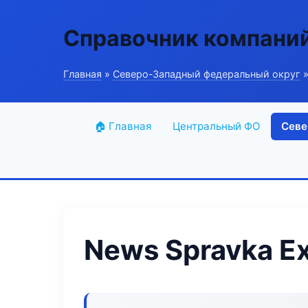
Справочник компани
Главная
»
Северо-Западный федеральный округ
»
🏠 Главная
Центральный ФО
Севе
News Spravka E