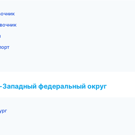
вочник
авочник
и
порт
о-Западный федеральный округ
ург