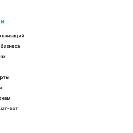
ми
ганизаций
 бизнеса
иях
арты
и
онам
чат-бот