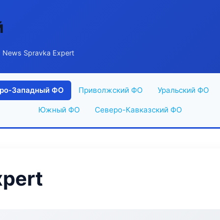
й
 News Spravka Expert
ро-Западный ФО
Приволжский ФО
Уральский ФО
Южный ФО
Северо-Кавказский ФО
xpert