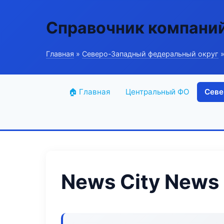
Справочник компани
Главная
»
Северо-Западный федеральный округ
»
🏠 Главная
Центральный ФО
Севе
News City News