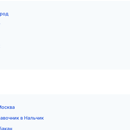
ород
г
к
Москва
равочник в Нальчик
бакан