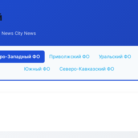
й
 News City News
ро-Западный ФО
Приволжский ФО
Уральский ФО
Южный ФО
Северо-Кавказский ФО