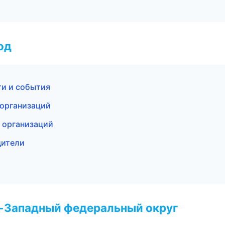
од
ти и события
 организаций
 организаций
дители
т
о-Западный федеральный округ