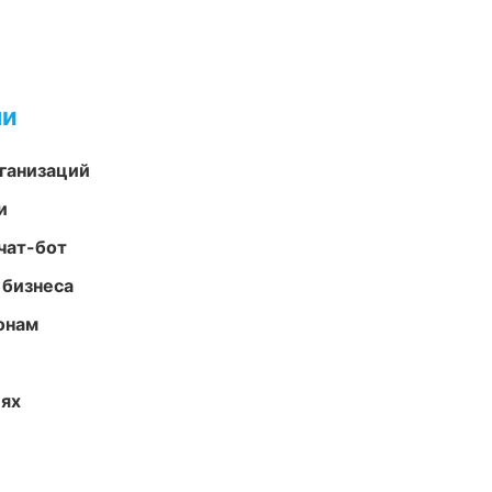
ми
ганизаций
и
чат-бот
 бизнеса
онам
иях