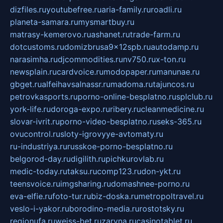
dizfiles.ru
youtubefree.ru
aria-family.ru
roadli.ru
planeta-samara.ru
mysmartbuy.ru
matrasy-kemerovo.ru
ashanet.ru
trade-farm.ru
dotcustoms.ru
domizbrusa9x12spb.ru
autodamp.ru
narasimha.ru
djcommodities.ru
nv750.ru
x-ton.ru
newsplain.ru
cardvoice.ru
modopaper.ru
manunae.ru
gbget.ru
alfeihavsalnassr.ru
madoma.ru
tajuncos.ru
petrovkasports.ru
porno-online-besplatno.ru
splclub.ru
york-life.ru
doroga-expo.ru
ribery.ru
cleanmedicine.ru
slovar-ivrit.ru
porno-video-besplatno.ru
seks-365.ru
ovucontrol.ru
sloty-igrovyye-avtomaty.ru
ru-industriya.ru
russkoe-porno-besplatno.ru
belgorod-day.ru
digilith.ru
pichkurovlab.ru
medic-today.ru
taksu.ru
comp123.ru
don-ykt.ru
teensvoice.ru
imgsharing.ru
domashnee-porno.ru
eva-elfie.ru
foto-tur.ru
biz-doska.ru
metropoltravel.ru
veslo-i-yakor.ru
borodino-media.ru
rostotsky.ru
regionufa.ru
weiss-bet.ru
zaryna.ru
casinotablet.ru