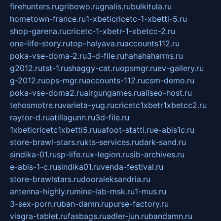
firehunters.ru
gribowo.ru
gnalis.ru
bulkitula.ru
hometown-france.ru
1-xbeticricetc-1-xbetti-5.ru
shop-garena.ru
cricetc-1-xbetr-1-xbetcc-2.ru
one-life-story.ru
top-halyava.ru
accounts112.ru
poka-vse-doma-2.ru
3-d-file.ru
hahahaharms.ru
g2012.ru
tst-1.ru
shaggy-cat.ru
opsmgr.ru
ev-gallery.ru
g-2012.ru
ops-mgr.ru
accounts-112.ru
csm-demo.ru
poka-vse-doma2.ru
airgungames.ru
allseo-host.ru
tehosmotre.ru
varieta-yug.ru
cricetc1xbetr1xbetcc2.ru
raytor-d.ru
atillagunn.ru
3d-file.ru
1xbeticricetc1xbetti5.ru
uafoot-statti.ru
e-abis1c.ru
store-brawl-stars.ru
kts-services.ru
dark-sand.ru
sindika-01.ru
sp-life.ru
x-legion.ru
sib-archives.ru
e-abis-1-c.ru
sindika01.ru
venda-festival.ru
store-brawlstars.ru
dooraleksandria.ru
antenna-highly.ru
mine-lab-msk.ru
1-mus.ru
3-sex-porn.ru
ban-damn.ru
purse-factory.ru
viagra-tablet.ru
fasbags.ru
adler-jun.ru
bandamn.ru