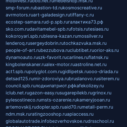
mobilvest.ru
bbd.net.ru
mebelshop.msk.ru
smp-forum.ru
bastion-td.ru
kosmoscreative.ru
avrmotors.ru
art-galadesign.ru
tiffany-c.ru
ecostep-samara.ru
d-p.spb.ru
галактика73.рф
sko.com.ru
davitamebel-spb.ru
fotsis.ru
tesiaes.ru
kokoroyari.spb.ru
blesna-kazan.ru
mossilver.ru
lenderoq.ru
sergeydobrin.ru
tochkazvuka.msk.ru
people-of-art.ru
bezzubova.ru
clubtibet.ru
orior-aks.ru
dynamoauto.ru
szk-favorit.ru
carlines.ru
flatnsk.ru
kingbolenskaner.ru
alex-motor.ru
astroline.net.ru
act1.spb.ru
polyglot.com.ru
gidlipetsk.ru
ooo-driada.ru
detsad125.ru
mir-zdoroviya.ru
bruslanovo.ru
siterem.ru
council.spb.ru
лодкипатриот.рф
kafekolizey.ru
iclub.net.ru
gazon-easy.ru
sugarepilekb.ru
grinox.ru
pylesostineco.ru
msts-ozarenie.ru
kameryjooan.ru
artemovskij.ru
dopler.spb.ru
aid70.ru
metall-perm.ru
ndm.msk.ru
ratingzooshop.ru
apiaccess.ru
globalautotrade.info
bezverhovskoe.ru
drsschool.ru