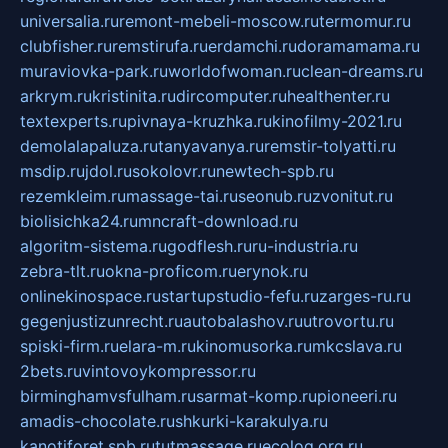
universalia.ru
remont-mebeli-moscow.ru
termomur.ru
clubfisher.ru
remstirufa.ru
erdamchi.ru
doramamama.ru
muraviovka-park.ru
worldofwoman.ru
clean-dreams.ru
arkrym.ru
kristinita.ru
dircomputer.ru
healthenter.ru
textexperts.ru
pivnaya-kruzhka.ru
kinofilmy-2021.ru
demolalapaluza.ru
tanyavanya.ru
remstir-tolyatti.ru
msdip.ru
jdol.ru
sokolovr.ru
newtech-spb.ru
rezemkleim.ru
massage-tai.ru
seonub.ru
zvonitut.ru
biolisichka24.ru
mncraft-download.ru
algoritm-sistema.ru
godflesh.ru
ru-industria.ru
zebra-tlt.ru
okna-proficom.ru
erynok.ru
onlinekinospace.ru
startupstudio-fefu.ru
zarges-ru.ru
gegenjustizunrecht.ru
autobalashov.ru
utrovortu.ru
spiski-firm.ru
elara-m.ru
kinomusorka.ru
mkcslava.ru
2bets.ru
vintovoykompressor.ru
birminghamvsfulham.ru
sarmat-komp.ru
pioneeri.ru
amadis-chocolate.ru
shkurki-karakulya.ru
kanotiforet.spb.ru
tutmassage.ru
ecolog.org.ru