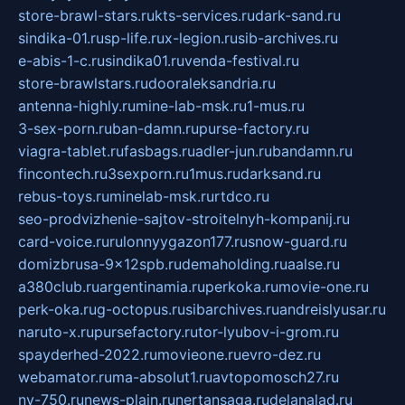
store-brawl-stars.ru
kts-services.ru
dark-sand.ru
sindika-01.ru
sp-life.ru
x-legion.ru
sib-archives.ru
e-abis-1-c.ru
sindika01.ru
venda-festival.ru
store-brawlstars.ru
dooraleksandria.ru
antenna-highly.ru
mine-lab-msk.ru
1-mus.ru
3-sex-porn.ru
ban-damn.ru
purse-factory.ru
viagra-tablet.ru
fasbags.ru
adler-jun.ru
bandamn.ru
fincontech.ru
3sexporn.ru
1mus.ru
darksand.ru
rebus-toys.ru
minelab-msk.ru
rtdco.ru
seo-prodvizhenie-sajtov-stroitelnyh-kompanij.ru
card-voice.ru
rulonnyygazon177.ru
snow-guard.ru
domizbrusa-9x12spb.ru
demaholding.ru
aalse.ru
a380club.ru
argentinamia.ru
perkoka.ru
movie-one.ru
perk-oka.ru
g-octopus.ru
sibarchives.ru
andreislyusar.ru
naruto-x.ru
pursefactory.ru
tor-lyubov-i-grom.ru
spayderhed-2022.ru
movieone.ru
evro-dez.ru
webamator.ru
ma-absolut1.ru
avtopomosch27.ru
nv-750.ru
news-plain.ru
nertansaga.ru
delanalad.ru