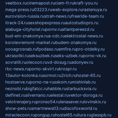
veetbox.ru
cinemapost.ru
ciam-fr.ru
kraft-you.ru
mega-press.ru
03223.ru
web-explore.ru
rastenuya.ru
eurovision-russia.ru
strah-news.ru
freeride-team.ru
itrack-24.ru
sexshopexpress.ru
autostudiopro.ru
alabuga-cityhotel.ru
pornv.ru
atlantpereezd.ru
bud-em-znakomye.ru
a-cdc.ru
elektrostal-news.ru
korolevremont-market.ru
budem-znakomye.ru
oooagrosnab.ru
fpodaso.ru
emfire.ru
pro-otdelky.ru
ukrasotki.ru
seksuzbek.ru
seks-uzbek.ru
porno-vk.ru
sovratili.ru
olecoon.ru
vd-dosug.ru
adonyev.ru
rbc-news.ru
porno-skvirt.ru
krospr.ru
13autor-kolonka.ru
sormol.ru
2rich.ru
hostel-65.ru
hostserve.ru
porno-na-russkom.ru
mishinlab.ru
neznobi.ru
bigfatcc.ru
habble.ru
starbucksvia.ru
delfinet.ru
silvernano.ru
elestal.ru
vektor-doroga.ru
velotrenajery.ru
pronso54.ru
lenasever.ru
lovinskix.ru
show-pets.ru
smartnews03.ru
discofoxworld.ru
miraclecoon.ru
pongup.ru
hostel65.ru
liura.ru
glasspb.ru