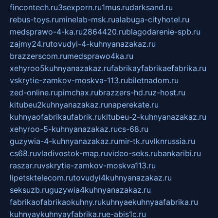
fincontech.ru
3sexporn.ru
1mus.ru
darksand.ru
rebus-toys.ru
minelab-msk.ru
alabuga-cityhotel.ru
medsprawo-4-ka.ru
2864420.ru
blagodarenie-spb.ru
zajmy24.ru
tovudyi-4-kuhnyanazakaz.ru
brazzerscom.ru
medsprawo4ka.ru
xehyroo5kuhnyanazakaz.ru
fabrikayfabrikaefabrika.ru
vskrytie-zamkov-moskva-113.ru
biletnadom.ru
zed-online.ru
pimchax.ru
brazzers-hd.ru
z-host.ru
kitubeu2kuhnyanazakaz.ru
naperekate.ru
kuhnyaofabrikaufabrik.ru
kitubeu-2-kuhnyanazakaz.ru
xehyroo-5-kuhnyanazakaz.ru
cs-68.ru
guzywia-4-kuhnyanazakaz.ru
mir-tk.ru
vlknrussia.ru
cs68.ru
vladivostok-map.ru
video-seks.ru
bankaribi.ru
raszar.ru
vskrytie-zamkov-moskva113.ru
lipetsktelecom.ru
tovudyi4kuhnyanazakaz.ru
seksuzb.ru
guzywia4kuhnyanazakaz.ru
fabrikaofabrikaokuhny.ru
kuhnyaekuhnyaafabrika.ru
kuhnyaykuhnyayfabrika.ru
e-abis1c.ru