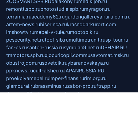
ZOOSMART.SPB.RU
dalakony.ru
medikijob.ru
remontt.spb.ru
photostudia.spb.ru
myragon.ru
terramia.ru
academy62.ru
gardengallereya.ru
rti.com.ru
artem-news.ru
biserinca.ru
krasnodarkurort.com
imshowtv.ru
mebel-v-tule.ru
mobtopik.ru
pcsecurity.net.ru
tool-sib.ru
multimetrunit.ru
sp-tour.ru
fan-cs.ru
santeh-russia.ru
symbian9.net.ru
DSHAIR.RU
tmmotors.spb.ru
xjocuricopii.com
musavtomat.msk.ru
obustrojdom.ru
sovetcik.ru
ybaranovskaya.ru
ppknews.ru
cult-alshei.ru
JAPANRUSSIA.RU
proekciyamebel.ru
imper-finans.ru
rim.org.ru
glamourai.ru
brassminus.ru
zabor-pro.ru
ftn.pp.ru
dorogoe58.ru
laimengpacker.ru
kuzova-zapchasti.ru
sageerp.ru
taxodrom.ru
dsrazvitie.ru
hardcity.net.ru
ratinghomegames.ru
topservice25.ru
gubernyan.ru
gtglasslined.ru
ii4.ru
tssport.spb.ru
andorra24.com
blackwallstreet.ru
oboimos.ru
optim-doors.com.ru
ikuch.ru
nycr.org.ru
npa21.ru
vremya-ch.spb.ru