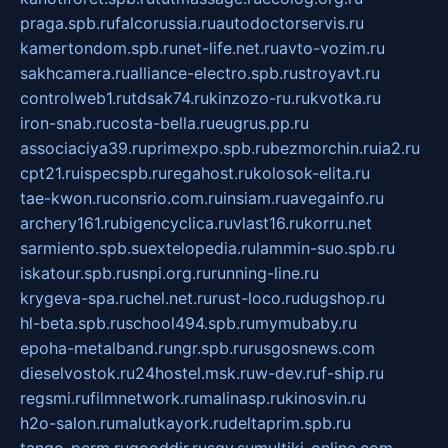
praga.spb.ru
falcorussia.ru
autodoctorservis.ru
kamertondom.spb.ru
net-life.net.ru
avto-vozim.ru
sakhcamera.ru
alliance-electro.spb.ru
stroyavt.ru
controlweb1.ru
tdsak74.ru
kinzozo-ru.ru
kvotka.ru
iron-snab.ru
costa-bella.ru
eugrus.pp.ru
associaciya39.ru
primexpo.spb.ru
bezmorchin.ru
ia2.ru
cpt21.ru
ispecspb.ru
regahost.ru
kolosok-elita.ru
tae-kwon.ru
consrio.com.ru
insiam.ru
avegainfo.ru
archery161.ru
bigencyclica.ru
vlast16.ru
korru.net
sarmiento.spb.su
extelopedia.ru
lammin-suo.spb.ru
iskatour.spb.ru
snpi.org.ru
running-line.ru
krygeva-spa.ru
chel.net.ru
rust-loco.ru
dugshop.ru
hl-beta.spb.ru
school494.spb.ru
mymubaby.ru
epoha-metalband.ru
ngr.spb.ru
rusgosnews.com
dieselvostok.ru
24hostel.msk.ru
w-dev.ru
f-ship.ru
regsmi.ru
filmnetwork.ru
malinasp.ru
kinosvin.ru
h2o-salon.ru
malutkayork.ru
deltaprim.spb.ru