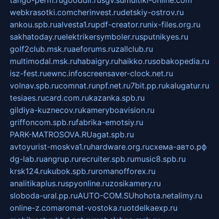
tango-perm.ru
gooddir.ru
sgv.su
multiki-online.com
webkrasotki.com
cherinvest.ru
detskiy-ostrov.ru
ankou.spb.ru
alvesta1.ru
pdf-creator.ru
nix-files.org.ru
sakhatoday.ru
elektrikersymboler.ru
sputnikyes.ru
golf2club.msk.ru
aeforums.ru
zallclub.ru
multimodal.msk.ru
habaigry.ru
haikko.ru
sobakopedia.ru
isz-fest.ru
ewnc.info
screensaver-clock.net.ru
volnav.spb.ru
comnat.ru
npf.net.ru
7bit.pp.ru
kalugatur.ru
tesiaes.ru
card.com.ru
kazanka.spb.ru
gildiya-kuznecov.ru
kameryboavision.ru
griffoncom.spb.ru
fabrika-emotsiy.ru
PARK-MATROSOVA.RU
agat.spb.ru
avtoyurist-moskva1.ru
hardware.org.ru
схема-авто.рф
dg-lab.ru
angrup.ru
recruiter.spb.ru
music8.spb.ru
krsk124.ru
kubok.spb.ru
romanofforex.ru
analitikaplus.ru
spyonline.ru
zosikamery.ru
sloboda-ural.pp.ru
AUTO-COM.SU
hohota.net
alimy.ru
online-z.com
aromat-vostoka.ru
otdelkaexp.ru