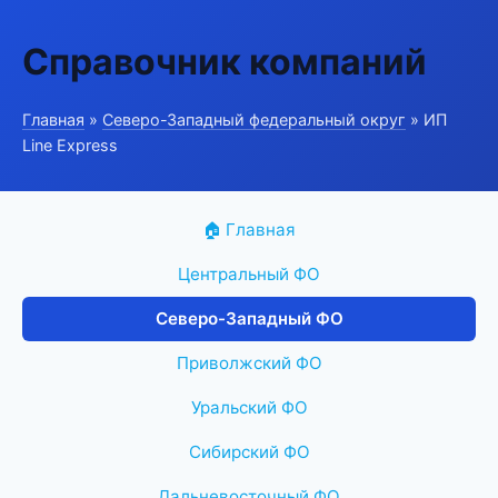
Справочник компаний
Главная
»
Северо-Западный федеральный округ
» ИП
Line Express
🏠 Главная
Центральный ФО
Северо-Западный ФО
Приволжский ФО
Уральский ФО
Сибирский ФО
Дальневосточный ФО