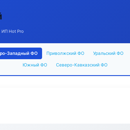
й
 ИП Hot Pro
ро-Западный ФО
Приволжский ФО
Уральский ФО
Южный ФО
Северо-Кавказский ФО