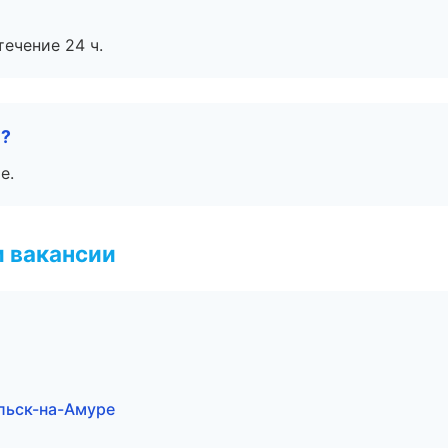
течение 24 ч.
е?
е.
и вакансии
льск-на-Амуре