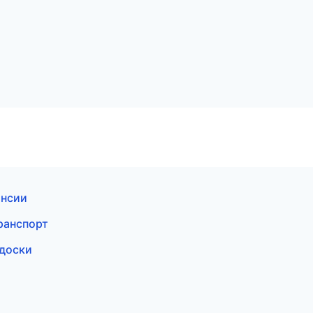
ансии
транспорт
 доски