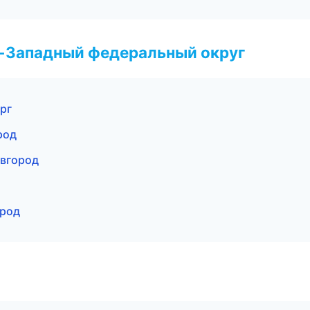
о-Западный федеральный округ
рг
род
овгород
ород