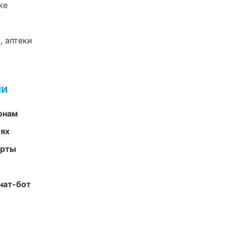
ке
, аптеки
ми
онам
иях
арты
чат-бот