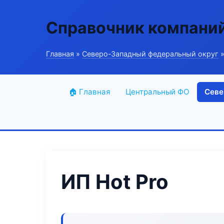
Справочник компани
Главная
»
Северо-Западный федеральный округ
»
🏠 Главная
Центральный ФО
Севе
ИП Hot Pro