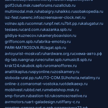
golf2club.msk.ru
aeforums.ru
zallclub.ru
multimodal.msk.ru
habaigry.ru
haikko.ru
sobakopedia.ru
isz-fest.ru
ewnc.info
screensaver-clock.net.ru
volnav.spb.ru
comnat.ru
npf.net.ru
7bit.pp.ru
kalugatur.ru
tesiaes.ru
card.com.ru
kazanka.spb.ru
gildiya-kuznecov.ru
kameryboavision.ru
griffoncom.spb.ru
fabrika-emotsiy.ru
PARK-MATROSOVA.RU
agat.spb.ru
avtoyurist-moskva1.ru
hardware.org.ru
схема-авто.рф
dg-lab.ru
angrup.ru
recruiter.spb.ru
music8.spb.ru
krsk124.ru
kubok.spb.ru
romanofforex.ru
analitikaplus.ru
spyonline.ru
zosikamery.ru
sloboda-ural.pp.ru
AUTO-COM.SU
hohota.net
alimy.ru
online-z.com
aromat-vostoka.ru
otdelkaexp.ru
mobilvest.ru
bbd.net.ru
mebelshop.msk.ru
smp-forum.ru
bastion-td.ru
kosmoscreative.ru
avrmotors.ru
art-galadesign.ru
tiffany-c.ru
ecostep-samara.ru
d-p.spb.ru
галактика73.рф