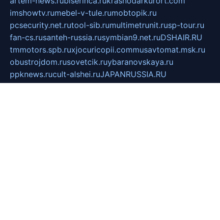
artem-news.ru
biserinca.ru
krasnodarkurort.com
imshowtv.ru
mebel-v-tule.ru
mobtopik.ru
pcsecurity.net.ru
tool-sib.ru
multimetrunit.ru
sp-tour.ru
fan-cs.ru
santeh-russia.ru
symbian9.net.ru
DSHAIR.RU
tmmotors.spb.ru
xjocuricopii.com
musavtomat.msk.ru
obustrojdom.ru
sovetcik.ru
ybaranovskaya.ru
ppknews.ru
cult-alshei.ru
JAPANRUSSIA.RU
proekciyamebel.ru
imper-finans.ru
rim.org.ru
glamourai.ru
brassminus.ru
zabor-pro.ru
ftn.pp.ru
dorogoe58.ru
laimengpacker.ru
kuzova-zapchasti.ru
sageerp.ru
taxodrom.ru
dsrazvitie.ru
hardcity.net.ru
ratinghomegames.ru
topservice25.ru
gubernyan.ru
gtglasslined.ru
ii4.ru
tssport.spb.ru
andorra24.com
blackwallstreet.ru
oboimos.ru
optim-doors.com.ru
ikuch.ru
nycr.org.ru
npa21.ru
vremya-ch.spb.ru
desert000.ru
ivtorgi.ru
ifiori.ru
catalog-statei.ru
dcv.org.ru
spetsmaster174.ru
ipkameryhiseeu.ru
dum26.ru
ruspol.spb.ru
fr-opendp.ru
kam-solnyshko.ru