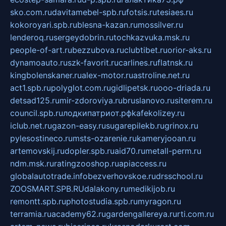
sko.com.ru
davitamebel-spb.ru
fotsis.ru
tesiaes.ru
kokoroyari.spb.ru
blesna-kazan.ru
mossilver.ru
lenderoq.ru
sergeydobrin.ru
tochkazvuka.msk.ru
people-of-art.ru
bezzubova.ru
clubtibet.ru
orior-aks.ru
dynamoauto.ru
szk-favorit.ru
carlines.ru
flatnsk.ru
kingbolenskaner.ru
alex-motor.ru
astroline.net.ru
act1.spb.ru
polyglot.com.ru
gidlipetsk.ru
ooo-driada.ru
detsad125.ru
mir-zdoroviya.ru
bruslanovo.ru
siterem.ru
council.spb.ru
лодкипатриот.рф
kafekolizey.ru
iclub.net.ru
gazon-easy.ru
sugarepilekb.ru
grinox.ru
pylesostineco.ru
msts-ozarenie.ru
kameryjooan.ru
artemovskij.ru
dopler.spb.ru
aid70.ru
metall-perm.ru
ndm.msk.ru
ratingzooshop.ru
apiaccess.ru
globalautotrade.info
bezverhovskoe.ru
drsschool.ru
ZOOSMART.SPB.RU
dalakony.ru
medikijob.ru
remontt.spb.ru
photostudia.spb.ru
myragon.ru
terramia.ru
academy62.ru
gardengallereya.ru
rti.com.ru