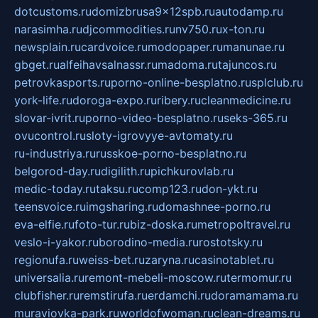
dotcustoms.ru
domizbrusa9x12spb.ru
autodamp.ru
narasimha.ru
djcommodities.ru
nv750.ru
x-ton.ru
newsplain.ru
cardvoice.ru
modopaper.ru
manunae.ru
gbget.ru
alfeihavsalnassr.ru
madoma.ru
tajuncos.ru
petrovkasports.ru
porno-online-besplatno.ru
splclub.ru
york-life.ru
doroga-expo.ru
ribery.ru
cleanmedicine.ru
slovar-ivrit.ru
porno-video-besplatno.ru
seks-365.ru
ovucontrol.ru
sloty-igrovyye-avtomaty.ru
ru-industriya.ru
russkoe-porno-besplatno.ru
belgorod-day.ru
digilith.ru
pichkurovlab.ru
medic-today.ru
taksu.ru
comp123.ru
don-ykt.ru
teensvoice.ru
imgsharing.ru
domashnee-porno.ru
eva-elfie.ru
foto-tur.ru
biz-doska.ru
metropoltravel.ru
veslo-i-yakor.ru
borodino-media.ru
rostotsky.ru
regionufa.ru
weiss-bet.ru
zaryna.ru
casinotablet.ru
universalia.ru
remont-mebeli-moscow.ru
termomur.ru
clubfisher.ru
remstirufa.ru
erdamchi.ru
doramamama.ru
muraviovka-park.ru
worldofwoman.ru
clean-dreams.ru