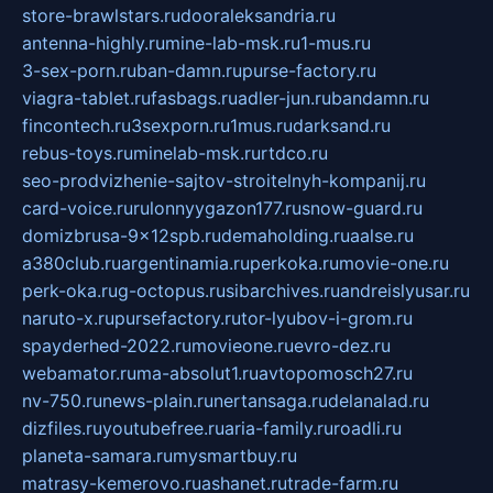
store-brawlstars.ru
dooraleksandria.ru
antenna-highly.ru
mine-lab-msk.ru
1-mus.ru
3-sex-porn.ru
ban-damn.ru
purse-factory.ru
viagra-tablet.ru
fasbags.ru
adler-jun.ru
bandamn.ru
fincontech.ru
3sexporn.ru
1mus.ru
darksand.ru
rebus-toys.ru
minelab-msk.ru
rtdco.ru
seo-prodvizhenie-sajtov-stroitelnyh-kompanij.ru
card-voice.ru
rulonnyygazon177.ru
snow-guard.ru
domizbrusa-9x12spb.ru
demaholding.ru
aalse.ru
a380club.ru
argentinamia.ru
perkoka.ru
movie-one.ru
perk-oka.ru
g-octopus.ru
sibarchives.ru
andreislyusar.ru
naruto-x.ru
pursefactory.ru
tor-lyubov-i-grom.ru
spayderhed-2022.ru
movieone.ru
evro-dez.ru
webamator.ru
ma-absolut1.ru
avtopomosch27.ru
nv-750.ru
news-plain.ru
nertansaga.ru
delanalad.ru
dizfiles.ru
youtubefree.ru
aria-family.ru
roadli.ru
planeta-samara.ru
mysmartbuy.ru
matrasy-kemerovo.ru
ashanet.ru
trade-farm.ru