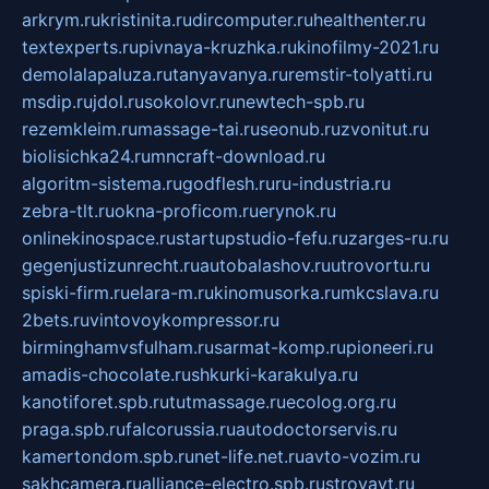
arkrym.ru
kristinita.ru
dircomputer.ru
healthenter.ru
textexperts.ru
pivnaya-kruzhka.ru
kinofilmy-2021.ru
demolalapaluza.ru
tanyavanya.ru
remstir-tolyatti.ru
msdip.ru
jdol.ru
sokolovr.ru
newtech-spb.ru
rezemkleim.ru
massage-tai.ru
seonub.ru
zvonitut.ru
biolisichka24.ru
mncraft-download.ru
algoritm-sistema.ru
godflesh.ru
ru-industria.ru
zebra-tlt.ru
okna-proficom.ru
erynok.ru
onlinekinospace.ru
startupstudio-fefu.ru
zarges-ru.ru
gegenjustizunrecht.ru
autobalashov.ru
utrovortu.ru
spiski-firm.ru
elara-m.ru
kinomusorka.ru
mkcslava.ru
2bets.ru
vintovoykompressor.ru
birminghamvsfulham.ru
sarmat-komp.ru
pioneeri.ru
amadis-chocolate.ru
shkurki-karakulya.ru
kanotiforet.spb.ru
tutmassage.ru
ecolog.org.ru
praga.spb.ru
falcorussia.ru
autodoctorservis.ru
kamertondom.spb.ru
net-life.net.ru
avto-vozim.ru
sakhcamera.ru
alliance-electro.spb.ru
stroyavt.ru