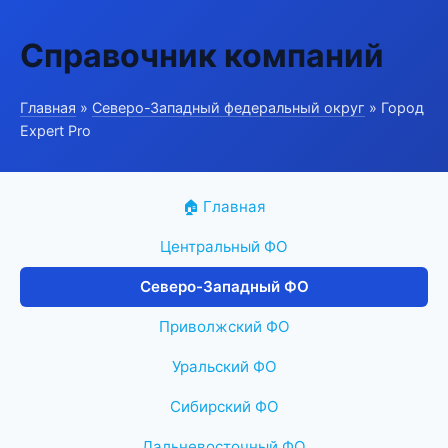
Справочник компаний
Главная
»
Северо-Западный федеральный округ
» Город
Expert Pro
🏠 Главная
Центральный ФО
Северо-Западный ФО
Приволжский ФО
Уральский ФО
Сибирский ФО
Дальневосточный ФО