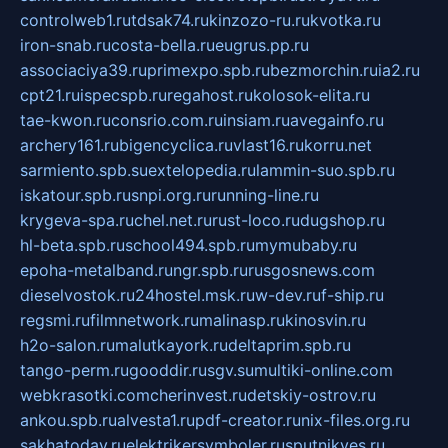
controlweb1.ru
tdsak74.ru
kinzozo-ru.ru
kvotka.ru
iron-snab.ru
costa-bella.ru
eugrus.pp.ru
associaciya39.ru
primexpo.spb.ru
bezmorchin.ru
ia2.ru
cpt21.ru
ispecspb.ru
regahost.ru
kolosok-elita.ru
tae-kwon.ru
consrio.com.ru
insiam.ru
avegainfo.ru
archery161.ru
bigencyclica.ru
vlast16.ru
korru.net
sarmiento.spb.su
extelopedia.ru
lammin-suo.spb.ru
iskatour.spb.ru
snpi.org.ru
running-line.ru
krygeva-spa.ru
chel.net.ru
rust-loco.ru
dugshop.ru
hl-beta.spb.ru
school494.spb.ru
mymubaby.ru
epoha-metalband.ru
ngr.spb.ru
rusgosnews.com
dieselvostok.ru
24hostel.msk.ru
w-dev.ru
f-ship.ru
regsmi.ru
filmnetwork.ru
malinasp.ru
kinosvin.ru
h2o-salon.ru
malutkayork.ru
deltaprim.spb.ru
tango-perm.ru
gooddir.ru
sgv.su
multiki-online.com
webkrasotki.com
cherinvest.ru
detskiy-ostrov.ru
ankou.spb.ru
alvesta1.ru
pdf-creator.ru
nix-files.org.ru
sakhatoday.ru
elektrikersymboler.ru
sputnikyes.ru