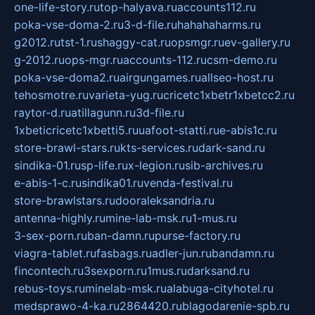
one-life-story.ru
top-halyava.ru
accounts112.ru
poka-vse-doma-2.ru
3-d-file.ru
hahahaharms.ru
g2012.ru
tst-1.ru
shaggy-cat.ru
opsmgr.ru
ev-gallery.ru
g-2012.ru
ops-mgr.ru
accounts-112.ru
csm-demo.ru
poka-vse-doma2.ru
airgungames.ru
allseo-host.ru
tehosmotre.ru
varieta-yug.ru
cricetc1xbetr1xbetcc2.ru
raytor-d.ru
atillagunn.ru
3d-file.ru
1xbeticricetc1xbetti5.ru
uafoot-statti.ru
e-abis1c.ru
store-brawl-stars.ru
kts-services.ru
dark-sand.ru
sindika-01.ru
sp-life.ru
x-legion.ru
sib-archives.ru
e-abis-1-c.ru
sindika01.ru
venda-festival.ru
store-brawlstars.ru
dooraleksandria.ru
antenna-highly.ru
mine-lab-msk.ru
1-mus.ru
3-sex-porn.ru
ban-damn.ru
purse-factory.ru
viagra-tablet.ru
fasbags.ru
adler-jun.ru
bandamn.ru
fincontech.ru
3sexporn.ru
1mus.ru
darksand.ru
rebus-toys.ru
minelab-msk.ru
alabuga-cityhotel.ru
medsprawo-4-ka.ru
2864420.ru
blagodarenie-spb.ru