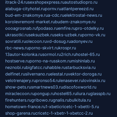
itrack-24.ru
sexshopexpress.ru
autostudiopro.ru
alabuga-cityhotel.ru
pornv.ru
atlantpereezd.ru
bud-em-znakomye.ru
a-cdc.ru
elektrostal-news.ru
korolevremont-market.ru
budem-znakomye.ru
oooagrosnab.ru
fpodaso.ru
emfire.ru
pro-otdelky.ru
ukrasotki.ru
seksuzbek.ru
seks-uzbek.ru
porno-vk.ru
sovratili.ru
olecoon.ru
vd-dosug.ru
adonyev.ru
rbc-news.ru
porno-skvirt.ru
krospr.ru
13autor-kolonka.ru
sormol.ru
2rich.ru
hostel-65.ru
hostserve.ru
porno-na-russkom.ru
mishinlab.ru
neznobi.ru
bigfatcc.ru
habble.ru
starbucksvia.ru
delfinet.ru
silvernano.ru
elestal.ru
vektor-doroga.ru
velotrenajery.ru
pronso54.ru
lenasever.ru
lovinskix.ru
show-pets.ru
smartnews03.ru
discofoxworld.ru
miraclecoon.ru
pongup.ru
hostel65.ru
liura.ru
glasspb.ru
firehunters.ru
gribowo.ru
gnalis.ru
bulkitula.ru
hometown-france.ru
1-xbeticricetc-1-xbetti-5.ru
shop-garena.ru
cricetc-1-xbetr-1-xbetcc-2.ru