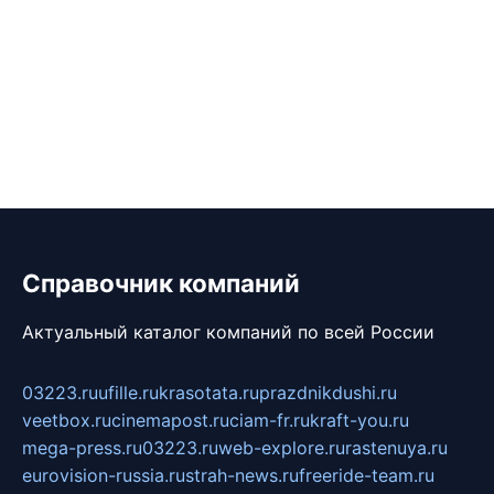
Справочник компаний
Актуальный каталог компаний по всей России
03223.ru
ufille.ru
krasotata.ru
prazdnikdushi.ru
veetbox.ru
cinemapost.ru
ciam-fr.ru
kraft-you.ru
mega-press.ru
03223.ru
web-explore.ru
rastenuya.ru
eurovision-russia.ru
strah-news.ru
freeride-team.ru