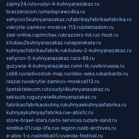
zajmy24.ru
tovudyi-4-kuhnyanazakaz.ru
brazzerscom.ru
medsprawo4ka.ru
xehyroo5kuhnyanazakaz.ru
fabrikayfabrikaefabrika.ru
vskrytie-zamkov-moskva-113.ru
biletnadom.ru
zed-online.ru
pimchax.ru
brazzers-hd.ru
z-host.ru
kitubeu2kuhnyanazakaz.ru
naperekate.ru
kuhnyaofabrikaufabrik.ru
kitubeu-2-kuhnyanazakaz.ru
xehyroo-5-kuhnyanazakaz.ru
cs-68.ru
guzywia-4-kuhnyanazakaz.ru
mir-tk.ru
vlknrussia.ru
cs68.ru
vladivostok-map.ru
video-seks.ru
bankaribi.ru
raszar.ru
vskrytie-zamkov-moskva113.ru
lipetsktelecom.ru
tovudyi4kuhnyanazakaz.ru
seksuzb.ru
guzywia4kuhnyanazakaz.ru
fabrikaofabrikaokuhny.ru
kuhnyaekuhnyaafabrika.ru
kuhnyaykuhnyayfabrika.ru
e-abis1c.ru
store-brawl-stars.ru
kts-services.ru
dark-sand.ru
sindika-01.ru
sp-life.ru
x-legion.ru
sib-archives.ru
e-abis-1-c.ru
sindika01.ru
venda-festival.ru