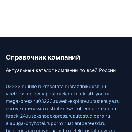
Справочник компаний
Актуальный каталог компаний по всей России
03223.ru
ufille.ru
krasotata.ru
prazdnikdushi.ru
veetbox.ru
cinemapost.ru
ciam-fr.ru
kraft-you.ru
mega-press.ru
03223.ru
web-explore.ru
rastenuya.ru
eurovision-russia.ru
strah-news.ru
freeride-team.ru
itrack-24.ru
sexshopexpress.ru
autostudiopro.ru
alabuga-cityhotel.ru
pornv.ru
atlantpereezd.ru
bud-em-znakomye.ru
a-cdc.ru
elektrostal-news.ru