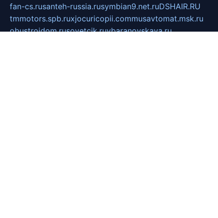
fan-cs.ru
santeh-russia.ru
symbian9.net.ru
DSHAIR.RU
tmmotors.spb.ru
xjocuricopii.com
musavtomat.msk.ru
obustrojdom.ru
sovetcik.ru
ybaranovskaya.ru
ppknews.ru
cult-alshei.ru
JAPANRUSSIA.RU
proekciyamebel.ru
imper-finans.ru
rim.org.ru
glamourai.ru
brassminus.ru
zabor-pro.ru
ftn.pp.ru
dorogoe58.ru
laimengpacker.ru
kuzova-zapchasti.ru
sageerp.ru
taxodrom.ru
dsrazvitie.ru
hardcity.net.ru
ratinghomegames.ru
topservice25.ru
gubernyan.ru
gtglasslined.ru
ii4.ru
tssport.spb.ru
andorra24.com
blackwallstreet.ru
oboimos.ru
optim-doors.com.ru
ikuch.ru
nycr.org.ru
npa21.ru
vremya-ch.spb.ru
desert000.ru
ivtorgi.ru
ifiori.ru
catalog-statei.ru
dcv.org.ru
spetsmaster174.ru
ipkameryhiseeu.ru
dum26.ru
ruspol.spb.ru
fr-opendp.ru
kam-solnyshko.ru
cheyenne-arapaho.ru
sevzapmetal.spb.ru
ted-lapidus.spb.ru
parasite-eliminator.ru
sigma-complete.ru
modernworld.ru
dama-moda.ru