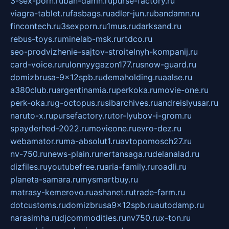
3-sex-porn.ru
ban-damn.ru
purse-factory.ru
viagra-tablet.ru
fasbags.ru
adler-jun.ru
bandamn.ru
fincontech.ru
3sexporn.ru
1mus.ru
darksand.ru
rebus-toys.ru
minelab-msk.ru
rtdco.ru
seo-prodvizhenie-sajtov-stroitelnyh-kompanij.ru
card-voice.ru
rulonnyygazon177.ru
snow-guard.ru
domizbrusa-9x12spb.ru
demaholding.ru
aalse.ru
a380club.ru
argentinamia.ru
perkoka.ru
movie-one.ru
perk-oka.ru
g-octopus.ru
sibarchives.ru
andreislyusar.ru
naruto-x.ru
pursefactory.ru
tor-lyubov-i-grom.ru
spayderhed-2022.ru
movieone.ru
evro-dez.ru
webamator.ru
ma-absolut1.ru
avtopomosch27.ru
nv-750.ru
news-plain.ru
nertansaga.ru
delanalad.ru
dizfiles.ru
youtubefree.ru
aria-family.ru
roadli.ru
planeta-samara.ru
mysmartbuy.ru
matrasy-kemerovo.ru
ashanet.ru
trade-farm.ru
dotcustoms.ru
domizbrusa9x12spb.ru
autodamp.ru
narasimha.ru
djcommodities.ru
nv750.ru
x-ton.ru