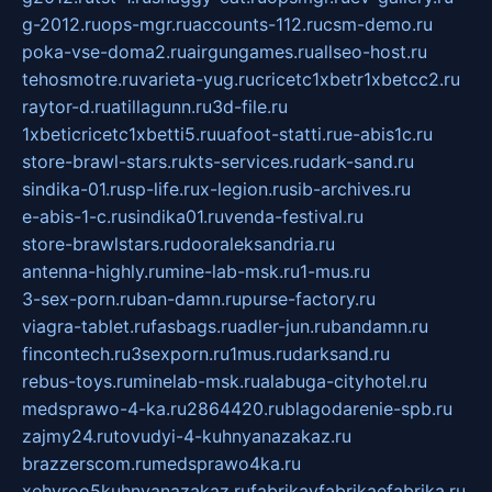
g-2012.ru
ops-mgr.ru
accounts-112.ru
csm-demo.ru
poka-vse-doma2.ru
airgungames.ru
allseo-host.ru
tehosmotre.ru
varieta-yug.ru
cricetc1xbetr1xbetcc2.ru
raytor-d.ru
atillagunn.ru
3d-file.ru
1xbeticricetc1xbetti5.ru
uafoot-statti.ru
e-abis1c.ru
store-brawl-stars.ru
kts-services.ru
dark-sand.ru
sindika-01.ru
sp-life.ru
x-legion.ru
sib-archives.ru
e-abis-1-c.ru
sindika01.ru
venda-festival.ru
store-brawlstars.ru
dooraleksandria.ru
antenna-highly.ru
mine-lab-msk.ru
1-mus.ru
3-sex-porn.ru
ban-damn.ru
purse-factory.ru
viagra-tablet.ru
fasbags.ru
adler-jun.ru
bandamn.ru
fincontech.ru
3sexporn.ru
1mus.ru
darksand.ru
rebus-toys.ru
minelab-msk.ru
alabuga-cityhotel.ru
medsprawo-4-ka.ru
2864420.ru
blagodarenie-spb.ru
zajmy24.ru
tovudyi-4-kuhnyanazakaz.ru
brazzerscom.ru
medsprawo4ka.ru
xehyroo5kuhnyanazakaz.ru
fabrikayfabrikaefabrika.ru