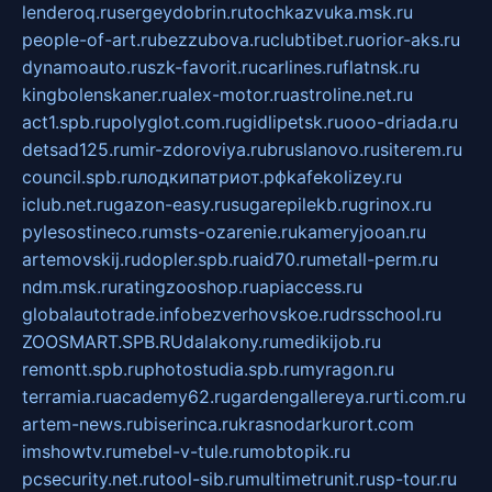
lenderoq.ru
sergeydobrin.ru
tochkazvuka.msk.ru
people-of-art.ru
bezzubova.ru
clubtibet.ru
orior-aks.ru
dynamoauto.ru
szk-favorit.ru
carlines.ru
flatnsk.ru
kingbolenskaner.ru
alex-motor.ru
astroline.net.ru
act1.spb.ru
polyglot.com.ru
gidlipetsk.ru
ooo-driada.ru
detsad125.ru
mir-zdoroviya.ru
bruslanovo.ru
siterem.ru
council.spb.ru
лодкипатриот.рф
kafekolizey.ru
iclub.net.ru
gazon-easy.ru
sugarepilekb.ru
grinox.ru
pylesostineco.ru
msts-ozarenie.ru
kameryjooan.ru
artemovskij.ru
dopler.spb.ru
aid70.ru
metall-perm.ru
ndm.msk.ru
ratingzooshop.ru
apiaccess.ru
globalautotrade.info
bezverhovskoe.ru
drsschool.ru
ZOOSMART.SPB.RU
dalakony.ru
medikijob.ru
remontt.spb.ru
photostudia.spb.ru
myragon.ru
terramia.ru
academy62.ru
gardengallereya.ru
rti.com.ru
artem-news.ru
biserinca.ru
krasnodarkurort.com
imshowtv.ru
mebel-v-tule.ru
mobtopik.ru
pcsecurity.net.ru
tool-sib.ru
multimetrunit.ru
sp-tour.ru