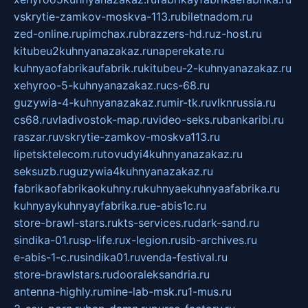
vskrytie-zamkov-moskva-113.ru
biletnadom.ru
zed-online.ru
pimchax.ru
brazzers-hd.ru
z-host.ru
kitubeu2kuhnyanazakaz.ru
naperekate.ru
kuhnyaofabrikaufabrik.ru
kitubeu-2-kuhnyanazakaz.ru
xehyroo-5-kuhnyanazakaz.ru
cs-68.ru
guzywia-4-kuhnyanazakaz.ru
mir-tk.ru
vlknrussia.ru
cs68.ru
vladivostok-map.ru
video-seks.ru
bankaribi.ru
raszar.ru
vskrytie-zamkov-moskva113.ru
lipetsktelecom.ru
tovudyi4kuhnyanazakaz.ru
seksuzb.ru
guzywia4kuhnyanazakaz.ru
fabrikaofabrikaokuhny.ru
kuhnyaekuhnyaafabrika.ru
kuhnyaykuhnyayfabrika.ru
e-abis1c.ru
store-brawl-stars.ru
kts-services.ru
dark-sand.ru
sindika-01.ru
sp-life.ru
x-legion.ru
sib-archives.ru
e-abis-1-c.ru
sindika01.ru
venda-festival.ru
store-brawlstars.ru
dooraleksandria.ru
antenna-highly.ru
mine-lab-msk.ru
1-mus.ru