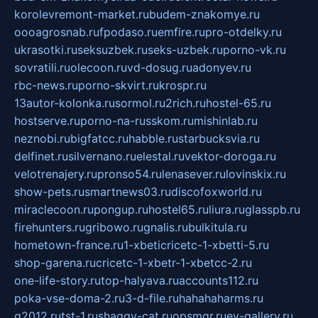
korolevremont-market.ru
budem-znakomye.ru
oooagrosnab.ru
fpodaso.ru
emfire.ru
pro-otdelky.ru
ukrasotki.ru
seksuzbek.ru
seks-uzbek.ru
porno-vk.ru
sovratili.ru
olecoon.ru
vd-dosug.ru
adonyev.ru
rbc-news.ru
porno-skvirt.ru
krospr.ru
13autor-kolonka.ru
sormol.ru
2rich.ru
hostel-65.ru
hostserve.ru
porno-na-russkom.ru
mishinlab.ru
neznobi.ru
bigfatcc.ru
habble.ru
starbucksvia.ru
delfinet.ru
silvernano.ru
elestal.ru
vektor-doroga.ru
velotrenajery.ru
pronso54.ru
lenasever.ru
lovinskix.ru
show-pets.ru
smartnews03.ru
discofoxworld.ru
miraclecoon.ru
pongup.ru
hostel65.ru
liura.ru
glasspb.ru
firehunters.ru
gribowo.ru
gnalis.ru
bulkitula.ru
hometown-france.ru
1-xbeticricetc-1-xbetti-5.ru
shop-garena.ru
cricetc-1-xbetr-1-xbetcc-2.ru
one-life-story.ru
top-halyava.ru
accounts112.ru
poka-vse-doma-2.ru
3-d-file.ru
hahahaharms.ru
g2012.ru
tst-1.ru
shaggy-cat.ru
opsmgr.ru
ev-gallery.ru