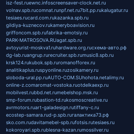
isz-fest.ru
ewnc.info
screensaver-clock.net.ru
volnav.spb.ru
comnat.ru
npf.net.ru
7bit.pp.ru
kalugatur.ru
tesiaes.ru
card.com.ru
kazanka.spb.ru
gildiya-kuznecov.ru
kameryboavision.ru
griffoncom.spb.ru
fabrika-emotsiy.ru
PARK-MATROSOVA.RU
agat.spb.ru
avtoyurist-moskva1.ru
hardware.org.ru
схема-авто.рф
dg-lab.ru
angrup.ru
recruiter.spb.ru
music8.spb.ru
krsk124.ru
kubok.spb.ru
romanofforex.ru
analitikaplus.ru
spyonline.ru
zosikamery.ru
sloboda-ural.pp.ru
AUTO-COM.SU
hohota.net
alimy.ru
online-z.com
aromat-vostoka.ru
otdelkaexp.ru
mobilvest.ru
bbd.net.ru
mebelshop.msk.ru
smp-forum.ru
bastion-td.ru
kosmoscreative.ru
avrmotors.ru
art-galadesign.ru
tiffany-c.ru
ecostep-samara.ru
d-p.spb.ru
галактика73.рф
sko.com.ru
davitamebel-spb.ru
fotsis.ru
tesiaes.ru
kokoroyari.spb.ru
blesna-kazan.ru
mossilver.ru