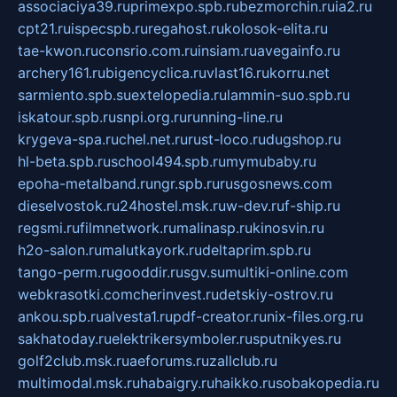
associaciya39.ru
primexpo.spb.ru
bezmorchin.ru
ia2.ru
cpt21.ru
ispecspb.ru
regahost.ru
kolosok-elita.ru
tae-kwon.ru
consrio.com.ru
insiam.ru
avegainfo.ru
archery161.ru
bigencyclica.ru
vlast16.ru
korru.net
sarmiento.spb.su
extelopedia.ru
lammin-suo.spb.ru
iskatour.spb.ru
snpi.org.ru
running-line.ru
krygeva-spa.ru
chel.net.ru
rust-loco.ru
dugshop.ru
hl-beta.spb.ru
school494.spb.ru
mymubaby.ru
epoha-metalband.ru
ngr.spb.ru
rusgosnews.com
dieselvostok.ru
24hostel.msk.ru
w-dev.ru
f-ship.ru
regsmi.ru
filmnetwork.ru
malinasp.ru
kinosvin.ru
h2o-salon.ru
malutkayork.ru
deltaprim.spb.ru
tango-perm.ru
gooddir.ru
sgv.su
multiki-online.com
webkrasotki.com
cherinvest.ru
detskiy-ostrov.ru
ankou.spb.ru
alvesta1.ru
pdf-creator.ru
nix-files.org.ru
sakhatoday.ru
elektrikersymboler.ru
sputnikyes.ru
golf2club.msk.ru
aeforums.ru
zallclub.ru
multimodal.msk.ru
habaigry.ru
haikko.ru
sobakopedia.ru