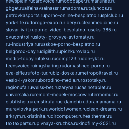
newsplain.ru
cardvoice.ru
modopaper.ru
manunae.ru
gbget.ru
alfeihavsalnassr.ru
madoma.ru
tajuncos.ru
petrovkasports.ru
porno-online-besplatno.ru
splclub.ru
york-life.ru
doroga-expo.ru
ribery.ru
cleanmedicine.ru
slovar-ivrit.ru
porno-video-besplatno.ru
seks-365.ru
ovucontrol.ru
sloty-igrovyye-avtomaty.ru
ru-industriya.ru
russkoe-porno-besplatno.ru
belgorod-day.ru
digilith.ru
pichkurovlab.ru
medic-today.ru
taksu.ru
comp123.ru
don-ykt.ru
teensvoice.ru
imgsharing.ru
domashnee-porno.ru
eva-elfie.ru
foto-tur.ru
biz-doska.ru
metropoltravel.ru
veslo-i-yakor.ru
borodino-media.ru
rostotsky.ru
regionufa.ru
weiss-bet.ru
zaryna.ru
casinotablet.ru
universalia.ru
remont-mebeli-moscow.ru
termomur.ru
clubfisher.ru
remstirufa.ru
erdamchi.ru
doramamama.ru
muraviovka-park.ru
worldofwoman.ru
clean-dreams.ru
arkrym.ru
kristinita.ru
dircomputer.ru
healthenter.ru
textexperts.ru
pivnaya-kruzhka.ru
kinofilmy-2021.ru