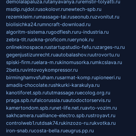
demolalapaluza.ru
tanyavanya.ru
remstir-tolyatti.ru
msdip.ru
jdol.ru
sokolovr.ru
newtech-spb.ru
rezemkleim.ru
massage-tai.ru
seonub.ru
zvonitut.ru
biolisichka24.ru
mncraft-download.ru
algoritm-sistema.ru
godflesh.ru
ru-industria.ru
zebra-tlt.ru
okna-proficom.ru
erynok.ru
onlinekinospace.ru
startupstudio-fefu.ru
zarges-ru.ru
gegenjustizunrecht.ru
autobalashov.ru
utrovortu.ru
spiski-firm.ru
elara-m.ru
kinomusorka.ru
mkcslava.ru
2bets.ru
vintovoykompressor.ru
birminghamvsfulham.ru
sarmat-komp.ru
pioneeri.ru
amadis-chocolate.ru
shkurki-karakulya.ru
kanotiforet.spb.ru
tutmassage.ru
ecolog.org.ru
praga.spb.ru
falcorussia.ru
autodoctorservis.ru
kamertondom.spb.ru
net-life.net.ru
avto-vozim.ru
sakhcamera.ru
alliance-electro.spb.ru
stroyavt.ru
controlweb1.ru
tdsak74.ru
kinzozo-ru.ru
kvotka.ru
iron-snab.ru
costa-bella.ru
eugrus.pp.ru