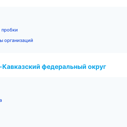
и пробки
цы организаций
о-Кавказский федеральный округ
а