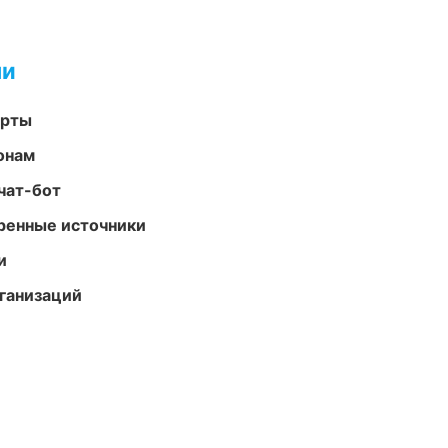
ми
арты
онам
чат-бот
еренные источники
и
ганизаций