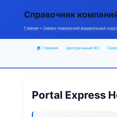
Справочник компани
Главная
»
Северо-Кавказский федеральный окру
🏠 Главная
Центральный ФО
Севе
Portal Express H