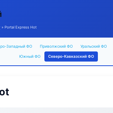
й
г
» Portal Express Hot
ро-Западный ФО
Приволжский ФО
Уральский ФО
Южный ФО
Северо-Кавказский ФО
ot