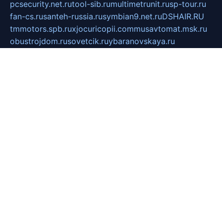
pcsecurity.net.ru
tool-sib.ru
multimetrunit.ru
sp-tour.ru
fan-cs.ru
santeh-russia.ru
symbian9.net.ru
DSHAIR.RU
tmmotors.spb.ru
xjocuricopii.com
musavtomat.msk.ru
obustrojdom.ru
sovetcik.ru
ybaranovskaya.ru
ppknews.ru
cult-alshei.ru
JAPANRUSSIA.RU
proekciyamebel.ru
imper-finans.ru
rim.org.ru
glamourai.ru
brassminus.ru
zabor-pro.ru
ftn.pp.ru
dorogoe58.ru
laimengpacker.ru
kuzova-zapchasti.ru
sageerp.ru
taxodrom.ru
dsrazvitie.ru
hardcity.net.ru
ratinghomegames.ru
topservice25.ru
gubernyan.ru
gtglasslined.ru
ii4.ru
tssport.spb.ru
andorra24.com
blackwallstreet.ru
oboimos.ru
optim-doors.com.ru
ikuch.ru
nycr.org.ru
npa21.ru
vremya-ch.spb.ru
desert000.ru
ivtorgi.ru
ifiori.ru
catalog-statei.ru
dcv.org.ru
spetsmaster174.ru
ipkameryhiseeu.ru
dum26.ru
ruspol.spb.ru
fr-opendp.ru
kam-solnyshko.ru
cheyenne-arapaho.ru
sevzapmetal.spb.ru
ted-lapidus.spb.ru
parasite-eliminator.ru