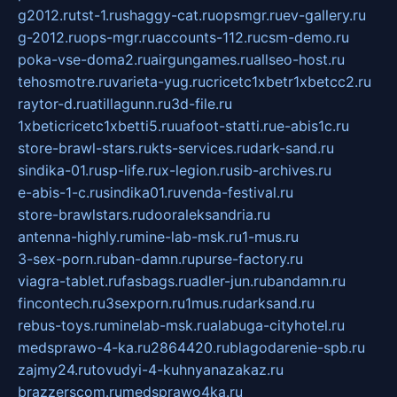
g2012.ru
tst-1.ru
shaggy-cat.ru
opsmgr.ru
ev-gallery.ru
g-2012.ru
ops-mgr.ru
accounts-112.ru
csm-demo.ru
poka-vse-doma2.ru
airgungames.ru
allseo-host.ru
tehosmotre.ru
varieta-yug.ru
cricetc1xbetr1xbetcc2.ru
raytor-d.ru
atillagunn.ru
3d-file.ru
1xbeticricetc1xbetti5.ru
uafoot-statti.ru
e-abis1c.ru
store-brawl-stars.ru
kts-services.ru
dark-sand.ru
sindika-01.ru
sp-life.ru
x-legion.ru
sib-archives.ru
e-abis-1-c.ru
sindika01.ru
venda-festival.ru
store-brawlstars.ru
dooraleksandria.ru
antenna-highly.ru
mine-lab-msk.ru
1-mus.ru
3-sex-porn.ru
ban-damn.ru
purse-factory.ru
viagra-tablet.ru
fasbags.ru
adler-jun.ru
bandamn.ru
fincontech.ru
3sexporn.ru
1mus.ru
darksand.ru
rebus-toys.ru
minelab-msk.ru
alabuga-cityhotel.ru
medsprawo-4-ka.ru
2864420.ru
blagodarenie-spb.ru
zajmy24.ru
tovudyi-4-kuhnyanazakaz.ru
brazzerscom.ru
medsprawo4ka.ru