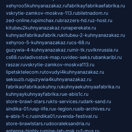
xehyroo5kuhnyanazakaz.ru
fabrikayfabrikaefabrika.ru
vskrytie-zamkov-moskva-113.ru
biletnadom.ru
zed-online.ru
pimchax.ru
brazzers-hd.ru
z-host.ru
kitubeu2kuhnyanazakaz.ru
naperekate.ru
kuhnyaofabrikaufabrik.ru
kitubeu-2-kuhnyanazakaz.ru
xehyroo-5-kuhnyanazakaz.ru
cs-68.ru
guzywia-4-kuhnyanazakaz.ru
mir-tk.ru
vlknrussia.ru
cs68.ru
vladivostok-map.ru
video-seks.ru
bankaribi.ru
raszar.ru
vskrytie-zamkov-moskva113.ru
lipetsktelecom.ru
tovudyi4kuhnyanazakaz.ru
seksuzb.ru
guzywia4kuhnyanazakaz.ru
fabrikaofabrikaokuhny.ru
kuhnyaekuhnyaafabrika.ru
kuhnyaykuhnyayfabrika.ru
e-abis1c.ru
store-brawl-stars.ru
kts-services.ru
dark-sand.ru
sindika-01.ru
sp-life.ru
x-legion.ru
sib-archives.ru
e-abis-1-c.ru
sindika01.ru
venda-festival.ru
store-brawlstars.ru
dooraleksandria.ru
antenna-highly.ru
mine-lab-msk.ru
1-mus.ru