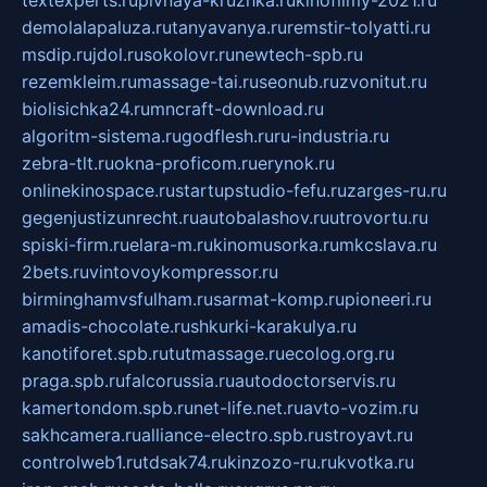
demolalapaluza.ru
tanyavanya.ru
remstir-tolyatti.ru
msdip.ru
jdol.ru
sokolovr.ru
newtech-spb.ru
rezemkleim.ru
massage-tai.ru
seonub.ru
zvonitut.ru
biolisichka24.ru
mncraft-download.ru
algoritm-sistema.ru
godflesh.ru
ru-industria.ru
zebra-tlt.ru
okna-proficom.ru
erynok.ru
onlinekinospace.ru
startupstudio-fefu.ru
zarges-ru.ru
gegenjustizunrecht.ru
autobalashov.ru
utrovortu.ru
spiski-firm.ru
elara-m.ru
kinomusorka.ru
mkcslava.ru
2bets.ru
vintovoykompressor.ru
birminghamvsfulham.ru
sarmat-komp.ru
pioneeri.ru
amadis-chocolate.ru
shkurki-karakulya.ru
kanotiforet.spb.ru
tutmassage.ru
ecolog.org.ru
praga.spb.ru
falcorussia.ru
autodoctorservis.ru
kamertondom.spb.ru
net-life.net.ru
avto-vozim.ru
sakhcamera.ru
alliance-electro.spb.ru
stroyavt.ru
controlweb1.ru
tdsak74.ru
kinzozo-ru.ru
kvotka.ru