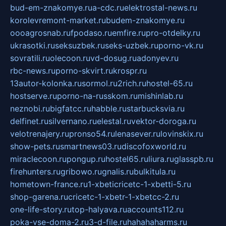
bud-em-znakomye.ru
a-cdc.ru
elektrostal-news.ru
korolevremont-market.ru
budem-znakomye.ru
oooagrosnab.ru
fpodaso.ru
emfire.ru
pro-otdelky.ru
ukrasotki.ru
seksuzbek.ru
seks-uzbek.ru
porno-vk.ru
sovratili.ru
olecoon.ru
vd-dosug.ru
adonyev.ru
rbc-news.ru
porno-skvirt.ru
krospr.ru
13autor-kolonka.ru
sormol.ru
2rich.ru
hostel-65.ru
hostserve.ru
porno-na-russkom.ru
mishinlab.ru
neznobi.ru
bigfatcc.ru
habble.ru
starbucksvia.ru
delfinet.ru
silvernano.ru
elestal.ru
vektor-doroga.ru
velotrenajery.ru
pronso54.ru
lenasever.ru
lovinskix.ru
show-pets.ru
smartnews03.ru
discofoxworld.ru
miraclecoon.ru
pongup.ru
hostel65.ru
liura.ru
glasspb.ru
firehunters.ru
gribowo.ru
gnalis.ru
bulkitula.ru
hometown-france.ru
1-xbeticricetc-1-xbetti-5.ru
shop-garena.ru
cricetc-1-xbetr-1-xbetcc-2.ru
one-life-story.ru
top-halyava.ru
accounts112.ru
poka-vse-doma-2.ru
3-d-file.ru
hahahaharms.ru