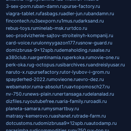
3-sex-porn.ru
ban-damn.ru
purse-factory.ru
viagra-tablet.ru
fasbags.ru
adler-jun.ru
bandamn.ru
fincontech.ru
3sexporn.ru
1mus.ru
darksand.ru
rebus-toys.ru
minelab-msk.ru
rtdco.ru
seo-prodvizhenie-sajtov-stroitelnyh-kompanij.ru
card-voice.ru
rulonnyygazon177.ru
snow-guard.ru
domizbrusa-9x12spb.ru
demaholding.ru
aalse.ru
a380club.ru
argentinamia.ru
perkoka.ru
movie-one.ru
perk-oka.ru
g-octopus.ru
sibarchives.ru
andreislyusar.ru
naruto-x.ru
pursefactory.ru
tor-lyubov-i-grom.ru
spayderhed-2022.ru
movieone.ru
evro-dez.ru
webamator.ru
ma-absolut1.ru
avtopomosch27.ru
nv-750.ru
news-plain.ru
nertansaga.ru
delanalad.ru
dizfiles.ru
youtubefree.ru
aria-family.ru
roadli.ru
planeta-samara.ru
mysmartbuy.ru
matrasy-kemerovo.ru
ashanet.ru
trade-farm.ru
dotcustoms.ru
domizbrusa9x12spb.ru
autodamp.ru
narasimha.ru
djcommodities.ru
nv750.ru
x-ton.ru