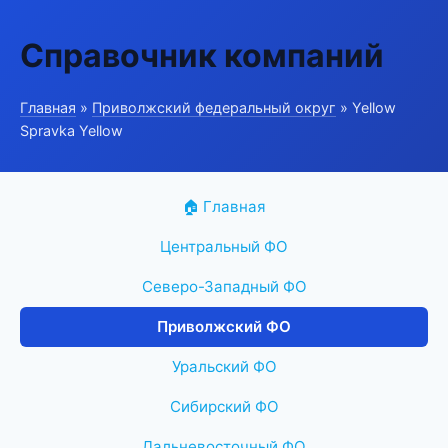
Справочник компаний
Главная
»
Приволжский федеральный округ
» Yellow
Spravka Yellow
🏠 Главная
Центральный ФО
Северо-Западный ФО
Приволжский ФО
Уральский ФО
Сибирский ФО
Дальневосточный ФО