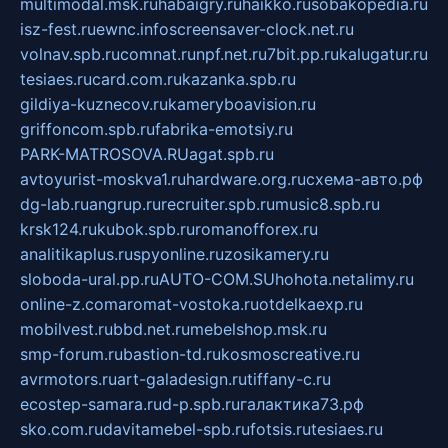
multimodal.msk.ru
habaigry.ru
haikko.ru
sobakopedia.ru
isz-fest.ru
ewnc.info
screensaver-clock.net.ru
volnav.spb.ru
comnat.ru
npf.net.ru
7bit.pp.ru
kalugatur.ru
tesiaes.ru
card.com.ru
kazanka.spb.ru
gildiya-kuznecov.ru
kameryboavision.ru
griffoncom.spb.ru
fabrika-emotsiy.ru
PARK-MATROSOVA.RU
agat.spb.ru
avtoyurist-moskva1.ru
hardware.org.ru
схема-авто.рф
dg-lab.ru
angrup.ru
recruiter.spb.ru
music8.spb.ru
krsk124.ru
kubok.spb.ru
romanofforex.ru
analitikaplus.ru
spyonline.ru
zosikamery.ru
sloboda-ural.pp.ru
AUTO-COM.SU
hohota.net
alimy.ru
online-z.com
aromat-vostoka.ru
otdelkaexp.ru
mobilvest.ru
bbd.net.ru
mebelshop.msk.ru
smp-forum.ru
bastion-td.ru
kosmoscreative.ru
avrmotors.ru
art-galadesign.ru
tiffany-c.ru
ecostep-samara.ru
d-p.spb.ru
галактика73.рф
sko.com.ru
davitamebel-spb.ru
fotsis.ru
tesiaes.ru