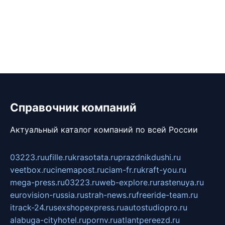
Справочник компаний
Актуальный каталог компаний по всей России
03223.ru
ufille.ru
krasotata.ru
prazdnikdushi.ru
veetbox.ru
cinemapost.ru
ciam-fr.ru
kraft-you.ru
mega-press.ru
03223.ru
web-explore.ru
rastenuya.ru
eurovision-russia.ru
strah-news.ru
freeride-team.ru
itrack-24.ru
sexshopexpress.ru
autostudiopro.ru
alabuga-cityhotel.ru
pornv.ru
atlantpereezd.ru