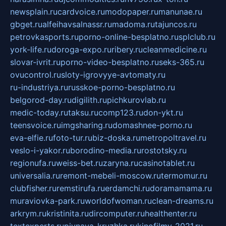
newsplain.ru
cardvoice.ru
modopaper.ru
manunae.ru
gbget.ru
alfeihavsalnassr.ru
madoma.ru
tajuncos.ru
petrovkasports.ru
porno-online-besplatno.ru
splclub.ru
york-life.ru
doroga-expo.ru
ribery.ru
cleanmedicine.ru
slovar-ivrit.ru
porno-video-besplatno.ru
seks-365.ru
ovucontrol.ru
sloty-igrovyye-avtomaty.ru
ru-industriya.ru
russkoe-porno-besplatno.ru
belgorod-day.ru
digilith.ru
pichkurovlab.ru
medic-today.ru
taksu.ru
comp123.ru
don-ykt.ru
teensvoice.ru
imgsharing.ru
domashnee-porno.ru
eva-elfie.ru
foto-tur.ru
biz-doska.ru
metropoltravel.ru
veslo-i-yakor.ru
borodino-media.ru
rostotsky.ru
regionufa.ru
weiss-bet.ru
zaryna.ru
casinotablet.ru
universalia.ru
remont-mebeli-moscow.ru
termomur.ru
clubfisher.ru
remstirufa.ru
erdamchi.ru
doramamama.ru
muraviovka-park.ru
worldofwoman.ru
clean-dreams.ru
arkrym.ru
kristinita.ru
dircomputer.ru
healthenter.ru
textexperts.ru
pivnaya-kruzhka.ru
kinofilmy-2021.ru