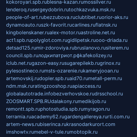
kokoroyari.spb.ru
blesna-kazan.ru
mossilver.ru
lenderoq.ru
sergeydobrin.ru
tochkazvuka.msk.ru
people-of-art.ru
bezzubova.ru
clubtibet.ru
orior-aks.ru
dynamoauto.ru
szk-favorit.ru
carlines.ru
flatnsk.ru
kingbolenskaner.ru
alex-motor.ru
astroline.net.ru
act1.spb.ru
polyglot.com.ru
gidlipetsk.ru
ooo-driada.ru
detsad125.ru
mir-zdoroviya.ru
bruslanovo.ru
siterem.ru
council.spb.ru
лодкипатриот.рф
kafekolizey.ru
iclub.net.ru
gazon-easy.ru
sugarepilekb.ru
grinox.ru
pylesostineco.ru
msts-ozarenie.ru
kameryjooan.ru
artemovskij.ru
dopler.spb.ru
aid70.ru
metall-perm.ru
ndm.msk.ru
ratingzooshop.ru
apiaccess.ru
globalautotrade.info
bezverhovskoe.ru
drsschool.ru
ZOOSMART.SPB.RU
dalakony.ru
medikijob.ru
remontt.spb.ru
photostudia.spb.ru
myragon.ru
terramia.ru
academy62.ru
gardengallereya.ru
rti.com.ru
artem-news.ru
biserinca.ru
krasnodarkurort.com
imshowtv.ru
mebel-v-tule.ru
mobtopik.ru