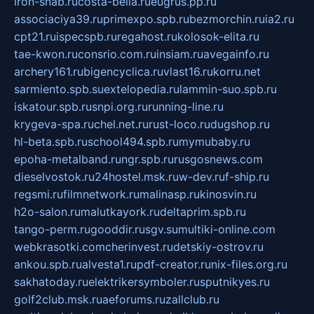
iron-snab.ru
costa-bella.ru
eugrus.pp.ru
associaciya39.ru
primexpo.spb.ru
bezmorchin.ru
ia2.ru
cpt21.ru
ispecspb.ru
regahost.ru
kolosok-elita.ru
tae-kwon.ru
consrio.com.ru
insiam.ru
avegainfo.ru
archery161.ru
bigencyclica.ru
vlast16.ru
korru.net
sarmiento.spb.su
extelopedia.ru
lammin-suo.spb.ru
iskatour.spb.ru
snpi.org.ru
running-line.ru
krygeva-spa.ru
chel.net.ru
rust-loco.ru
dugshop.ru
hl-beta.spb.ru
school494.spb.ru
mymubaby.ru
epoha-metalband.ru
ngr.spb.ru
rusgosnews.com
dieselvostok.ru
24hostel.msk.ru
w-dev.ru
f-ship.ru
regsmi.ru
filmnetwork.ru
malinasp.ru
kinosvin.ru
h2o-salon.ru
malutkayork.ru
deltaprim.spb.ru
tango-perm.ru
gooddir.ru
sgv.su
multiki-online.com
webkrasotki.com
cherinvest.ru
detskiy-ostrov.ru
ankou.spb.ru
alvesta1.ru
pdf-creator.ru
nix-files.org.ru
sakhatoday.ru
elektrikersymboler.ru
sputnikyes.ru
golf2club.msk.ru
aeforums.ru
zallclub.ru