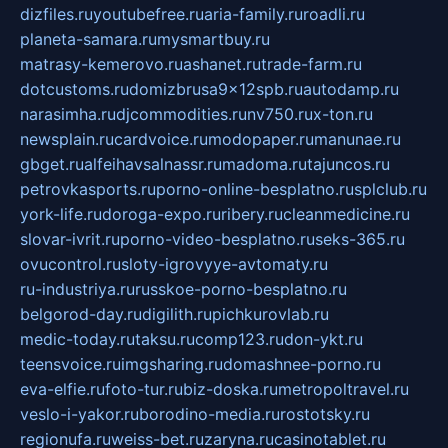
dizfiles.ru
youtubefree.ru
aria-family.ru
roadli.ru
planeta-samara.ru
mysmartbuy.ru
matrasy-kemerovo.ru
ashanet.ru
trade-farm.ru
dotcustoms.ru
domizbrusa9x12spb.ru
autodamp.ru
narasimha.ru
djcommodities.ru
nv750.ru
x-ton.ru
newsplain.ru
cardvoice.ru
modopaper.ru
manunae.ru
gbget.ru
alfeihavsalnassr.ru
madoma.ru
tajuncos.ru
petrovkasports.ru
porno-online-besplatno.ru
splclub.ru
york-life.ru
doroga-expo.ru
ribery.ru
cleanmedicine.ru
slovar-ivrit.ru
porno-video-besplatno.ru
seks-365.ru
ovucontrol.ru
sloty-igrovyye-avtomaty.ru
ru-industriya.ru
russkoe-porno-besplatno.ru
belgorod-day.ru
digilith.ru
pichkurovlab.ru
medic-today.ru
taksu.ru
comp123.ru
don-ykt.ru
teensvoice.ru
imgsharing.ru
domashnee-porno.ru
eva-elfie.ru
foto-tur.ru
biz-doska.ru
metropoltravel.ru
veslo-i-yakor.ru
borodino-media.ru
rostotsky.ru
regionufa.ru
weiss-bet.ru
zaryna.ru
casinotablet.ru