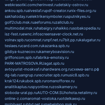
webkrasotki.com
cherinvest.ru
detskiy-ostrov.ru
ankou.spb.ru
alvesta1.ru
pdf-creator.ru
nix-files.org.ru
sakhatoday.ru
elektrikersymboler.ru
sputnikyes.ru
golf2club.msk.ru
aeforums.ru
zallclub.ru
multimodal.msk.ru
habaigry.ru
haikko.ru
sobakopedia.ru
isz-fest.ru
ewnc.info
screensaver-clock.net.ru
volnav.spb.ru
comnat.ru
npf.net.ru
7bit.pp.ru
kalugatur.ru
tesiaes.ru
card.com.ru
kazanka.spb.ru
gildiya-kuznecov.ru
kameryboavision.ru
griffoncom.spb.ru
fabrika-emotsiy.ru
PARK-MATROSOVA.RU
agat.spb.ru
avtoyurist-moskva1.ru
hardware.org.ru
схема-авто.рф
dg-lab.ru
angrup.ru
recruiter.spb.ru
music8.spb.ru
krsk124.ru
kubok.spb.ru
romanofforex.ru
analitikaplus.ru
spyonline.ru
zosikamery.ru
sloboda-ural.pp.ru
AUTO-COM.SU
hohota.net
alimy.ru
online-z.com
aromat-vostoka.ru
otdelkaexp.ru
mobilvest.ru
bbd.net.ru
mebelshop.msk.ru