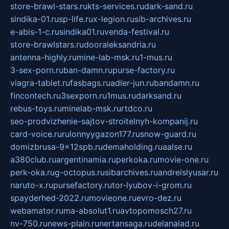
store-brawl-stars.ru
kts-services.ru
dark-sand.ru
sindika-01.ru
sp-life.ru
x-legion.ru
sib-archives.ru
e-abis-1-c.ru
sindika01.ru
venda-festival.ru
store-brawlstars.ru
dooraleksandria.ru
antenna-highly.ru
mine-lab-msk.ru
1-mus.ru
3-sex-porn.ru
ban-damn.ru
purse-factory.ru
viagra-tablet.ru
fasbags.ru
adler-jun.ru
bandamn.ru
fincontech.ru
3sexporn.ru
1mus.ru
darksand.ru
rebus-toys.ru
minelab-msk.ru
rtdco.ru
seo-prodvizhenie-sajtov-stroitelnyh-kompanij.ru
card-voice.ru
rulonnyygazon177.ru
snow-guard.ru
domizbrusa-9x12spb.ru
demaholding.ru
aalse.ru
a380club.ru
argentinamia.ru
perkoka.ru
movie-one.ru
perk-oka.ru
g-octopus.ru
sibarchives.ru
andreislyusar.ru
naruto-x.ru
pursefactory.ru
tor-lyubov-i-grom.ru
spayderhed-2022.ru
movieone.ru
evro-dez.ru
webamator.ru
ma-absolut1.ru
avtopomosch27.ru
nv-750.ru
news-plain.ru
nertansaga.ru
delanalad.ru