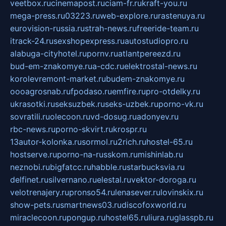
veetbox.ru
cinemapost.ru
ciam-fr.ru
kraft-you.ru
mega-press.ru
03223.ru
web-explore.ru
rastenuya.ru
eurovision-russia.ru
strah-news.ru
freeride-team.ru
itrack-24.ru
sexshopexpress.ru
autostudiopro.ru
alabuga-cityhotel.ru
pornv.ru
atlantpereezd.ru
bud-em-znakomye.ru
a-cdc.ru
elektrostal-news.ru
korolevremont-market.ru
budem-znakomye.ru
oooagrosnab.ru
fpodaso.ru
emfire.ru
pro-otdelky.ru
ukrasotki.ru
seksuzbek.ru
seks-uzbek.ru
porno-vk.ru
sovratili.ru
olecoon.ru
vd-dosug.ru
adonyev.ru
rbc-news.ru
porno-skvirt.ru
krospr.ru
13autor-kolonka.ru
sormol.ru
2rich.ru
hostel-65.ru
hostserve.ru
porno-na-russkom.ru
mishinlab.ru
neznobi.ru
bigfatcc.ru
habble.ru
starbucksvia.ru
delfinet.ru
silvernano.ru
elestal.ru
vektor-doroga.ru
velotrenajery.ru
pronso54.ru
lenasever.ru
lovinskix.ru
show-pets.ru
smartnews03.ru
discofoxworld.ru
miraclecoon.ru
pongup.ru
hostel65.ru
liura.ru
glasspb.ru