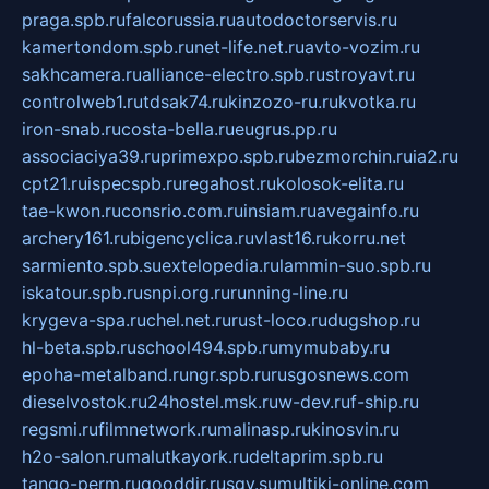
praga.spb.ru
falcorussia.ru
autodoctorservis.ru
kamertondom.spb.ru
net-life.net.ru
avto-vozim.ru
sakhcamera.ru
alliance-electro.spb.ru
stroyavt.ru
controlweb1.ru
tdsak74.ru
kinzozo-ru.ru
kvotka.ru
iron-snab.ru
costa-bella.ru
eugrus.pp.ru
associaciya39.ru
primexpo.spb.ru
bezmorchin.ru
ia2.ru
cpt21.ru
ispecspb.ru
regahost.ru
kolosok-elita.ru
tae-kwon.ru
consrio.com.ru
insiam.ru
avegainfo.ru
archery161.ru
bigencyclica.ru
vlast16.ru
korru.net
sarmiento.spb.su
extelopedia.ru
lammin-suo.spb.ru
iskatour.spb.ru
snpi.org.ru
running-line.ru
krygeva-spa.ru
chel.net.ru
rust-loco.ru
dugshop.ru
hl-beta.spb.ru
school494.spb.ru
mymubaby.ru
epoha-metalband.ru
ngr.spb.ru
rusgosnews.com
dieselvostok.ru
24hostel.msk.ru
w-dev.ru
f-ship.ru
regsmi.ru
filmnetwork.ru
malinasp.ru
kinosvin.ru
h2o-salon.ru
malutkayork.ru
deltaprim.spb.ru
tango-perm.ru
gooddir.ru
sgv.su
multiki-online.com