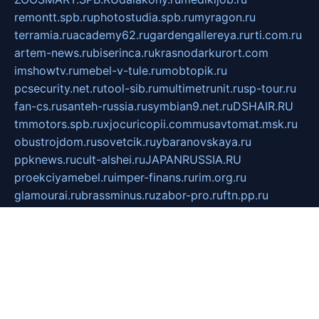
remontt.spb.ru
photostudia.spb.ru
myragon.ru
terramia.ru
academy62.ru
gardengallereya.ru
rti.com.ru
artem-news.ru
biserinca.ru
krasnodarkurort.com
imshowtv.ru
mebel-v-tule.ru
mobtopik.ru
pcsecurity.net.ru
tool-sib.ru
multimetrunit.ru
sp-tour.ru
fan-cs.ru
santeh-russia.ru
symbian9.net.ru
DSHAIR.RU
tmmotors.spb.ru
xjocuricopii.com
musavtomat.msk.ru
obustrojdom.ru
sovetcik.ru
ybaranovskaya.ru
ppknews.ru
cult-alshei.ru
JAPANRUSSIA.RU
proekciyamebel.ru
imper-finans.ru
rim.org.ru
glamourai.ru
brassminus.ru
zabor-pro.ru
ftn.pp.ru
dorogoe58.ru
laimengpacker.ru
kuzova-zapchasti.ru
sageerp.ru
taxodrom.ru
dsrazvitie.ru
hardcity.net.ru
ratinghomegames.ru
topservice25.ru
gubernyan.ru
gtglasslined.ru
ii4.ru
tssport.spb.ru
andorra24.com
blackwallstreet.ru
oboimos.ru
optim-doors.com.ru
ikuch.ru
nycr.org.ru
npa21.ru
vremya-ch.spb.ru