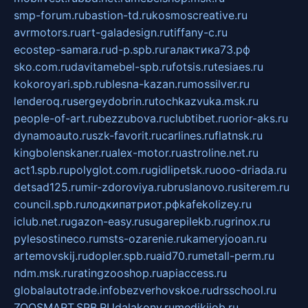
smp-forum.ru
bastion-td.ru
kosmoscreative.ru
avrmotors.ru
art-galadesign.ru
tiffany-c.ru
ecostep-samara.ru
d-p.spb.ru
галактика73.рф
sko.com.ru
davitamebel-spb.ru
fotsis.ru
tesiaes.ru
kokoroyari.spb.ru
blesna-kazan.ru
mossilver.ru
lenderoq.ru
sergeydobrin.ru
tochkazvuka.msk.ru
people-of-art.ru
bezzubova.ru
clubtibet.ru
orior-aks.ru
dynamoauto.ru
szk-favorit.ru
carlines.ru
flatnsk.ru
kingbolenskaner.ru
alex-motor.ru
astroline.net.ru
act1.spb.ru
polyglot.com.ru
gidlipetsk.ru
ooo-driada.ru
detsad125.ru
mir-zdoroviya.ru
bruslanovo.ru
siterem.ru
council.spb.ru
лодкипатриот.рф
kafekolizey.ru
iclub.net.ru
gazon-easy.ru
sugarepilekb.ru
grinox.ru
pylesostineco.ru
msts-ozarenie.ru
kameryjooan.ru
artemovskij.ru
dopler.spb.ru
aid70.ru
metall-perm.ru
ndm.msk.ru
ratingzooshop.ru
apiaccess.ru
globalautotrade.info
bezverhovskoe.ru
drsschool.ru
ZOOSMART.SPB.RU
dalakony.ru
medikijob.ru