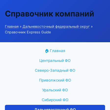
Справочник компаний
Главная
»
Дальневосточный федеральный округ
»
Справочник Express Guide
🏠 Главная
Центральный ФО
Северо-Западный ФО
Приволжский ФО
Уральский ФО
Сибирский ФО
Дальневосточный ФО