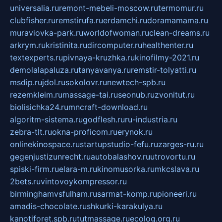
universalia.ru
remont-mebeli-moscow.ru
termomur.ru
clubfisher.ru
remstirufa.ru
erdamchi.ru
doramamama.ru
muraviovka-park.ru
worldofwoman.ru
clean-dreams.ru
arkrym.ru
kristinita.ru
dircomputer.ru
healthenter.ru
textexperts.ru
pivnaya-kruzhka.ru
kinofilmy-2021.ru
demolalapaluza.ru
tanyavanya.ru
remstir-tolyatti.ru
msdip.ru
jdol.ru
sokolovr.ru
newtech-spb.ru
rezemkleim.ru
massage-tai.ru
seonub.ru
zvonitut.ru
biolisichka24.ru
mncraft-download.ru
algoritm-sistema.ru
godflesh.ru
ru-industria.ru
zebra-tlt.ru
okna-proficom.ru
erynok.ru
onlinekinospace.ru
startupstudio-fefu.ru
zarges-ru.ru
gegenjustizunrecht.ru
autobalashov.ru
utrovortu.ru
spiski-firm.ru
elara-m.ru
kinomusorka.ru
mkcslava.ru
2bets.ru
vintovoykompressor.ru
birminghamvsfulham.ru
sarmat-komp.ru
pioneeri.ru
amadis-chocolate.ru
shkurki-karakulya.ru
kanotiforet.spb.ru
tutmassage.ru
ecolog.org.ru