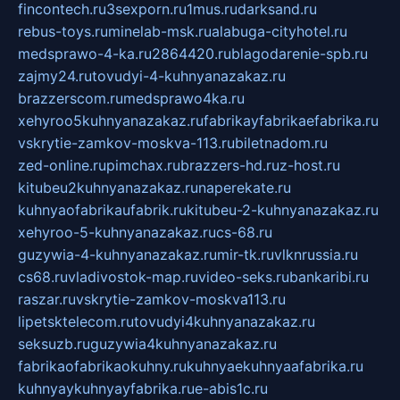
fincontech.ru
3sexporn.ru
1mus.ru
darksand.ru
rebus-toys.ru
minelab-msk.ru
alabuga-cityhotel.ru
medsprawo-4-ka.ru
2864420.ru
blagodarenie-spb.ru
zajmy24.ru
tovudyi-4-kuhnyanazakaz.ru
brazzerscom.ru
medsprawo4ka.ru
xehyroo5kuhnyanazakaz.ru
fabrikayfabrikaefabrika.ru
vskrytie-zamkov-moskva-113.ru
biletnadom.ru
zed-online.ru
pimchax.ru
brazzers-hd.ru
z-host.ru
kitubeu2kuhnyanazakaz.ru
naperekate.ru
kuhnyaofabrikaufabrik.ru
kitubeu-2-kuhnyanazakaz.ru
xehyroo-5-kuhnyanazakaz.ru
cs-68.ru
guzywia-4-kuhnyanazakaz.ru
mir-tk.ru
vlknrussia.ru
cs68.ru
vladivostok-map.ru
video-seks.ru
bankaribi.ru
raszar.ru
vskrytie-zamkov-moskva113.ru
lipetsktelecom.ru
tovudyi4kuhnyanazakaz.ru
seksuzb.ru
guzywia4kuhnyanazakaz.ru
fabrikaofabrikaokuhny.ru
kuhnyaekuhnyaafabrika.ru
kuhnyaykuhnyayfabrika.ru
e-abis1c.ru