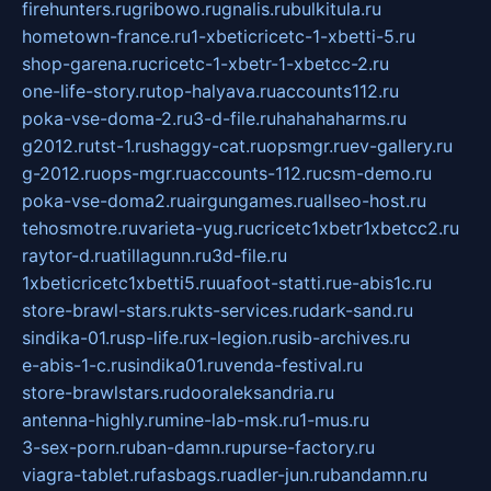
firehunters.ru
gribowo.ru
gnalis.ru
bulkitula.ru
hometown-france.ru
1-xbeticricetc-1-xbetti-5.ru
shop-garena.ru
cricetc-1-xbetr-1-xbetcc-2.ru
one-life-story.ru
top-halyava.ru
accounts112.ru
poka-vse-doma-2.ru
3-d-file.ru
hahahaharms.ru
g2012.ru
tst-1.ru
shaggy-cat.ru
opsmgr.ru
ev-gallery.ru
g-2012.ru
ops-mgr.ru
accounts-112.ru
csm-demo.ru
poka-vse-doma2.ru
airgungames.ru
allseo-host.ru
tehosmotre.ru
varieta-yug.ru
cricetc1xbetr1xbetcc2.ru
raytor-d.ru
atillagunn.ru
3d-file.ru
1xbeticricetc1xbetti5.ru
uafoot-statti.ru
e-abis1c.ru
store-brawl-stars.ru
kts-services.ru
dark-sand.ru
sindika-01.ru
sp-life.ru
x-legion.ru
sib-archives.ru
e-abis-1-c.ru
sindika01.ru
venda-festival.ru
store-brawlstars.ru
dooraleksandria.ru
antenna-highly.ru
mine-lab-msk.ru
1-mus.ru
3-sex-porn.ru
ban-damn.ru
purse-factory.ru
viagra-tablet.ru
fasbags.ru
adler-jun.ru
bandamn.ru